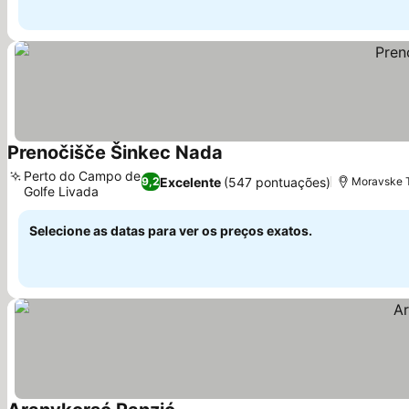
Prenočišče Šinkec Nada
Ver preços
Perto do Campo de
Excelente
(547 pontuações)
9,2
Moravske T
Golfe Livada
Ver preços
Selecione as datas para ver os preços exatos.