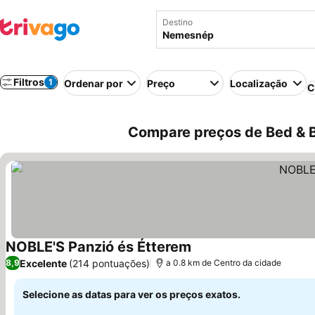
Destino
Filtros
1
Ordenar por
Preço
Localização
C
Compare preços de Bed & 
NOBLE'S Panzió és Étterem
Ver preços
Excelente
(214 pontuações)
8,9
a 0.8 km de Centro da cidade
Selecione as datas para ver os preços exatos.