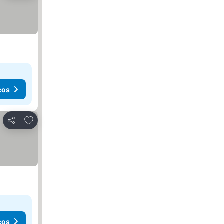
ços
Adicionar aos favoritos
Partilhar
ços