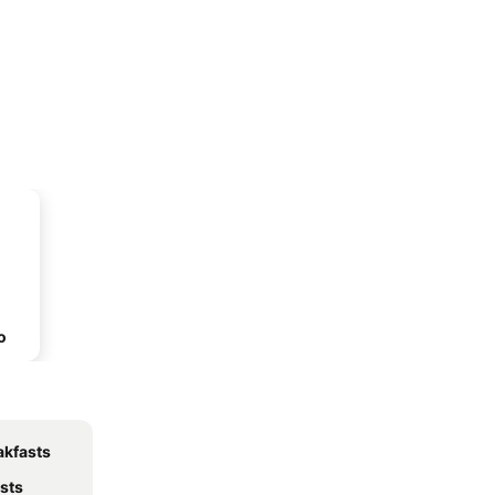
o
akfasts
sts