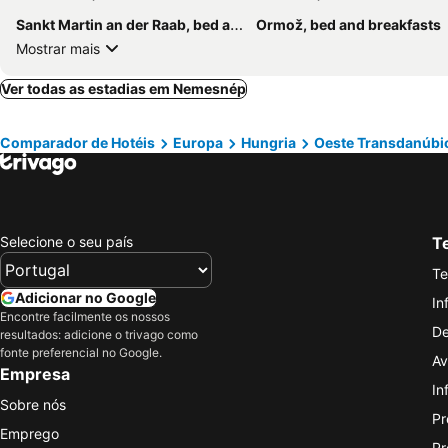
Sankt Martin an der Raab, bed and breakfasts
Ormož, bed and breakfasts
Mostrar mais
Ver todas as estadias em Nemesnép
Comparador de Hotéis
Europa
Hungria
Oeste Transdanúbi
Selecione o seu país
Te
Te
Adicionar no Google
In
Encontre facilmente os nossos
De
resultados: adicione o trivago como
fonte preferencial no Google.
Av
Empresa
In
Sobre nós
Pr
Emprego
Pr