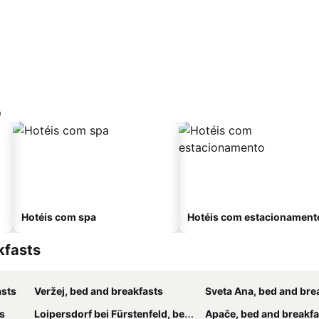
p
Hotéis com spa
Hotéis com estacionament
kfasts
asts
Veržej, bed and breakfasts
Sveta Ana, bed and bre
s
Loipersdorf bei Fürstenfeld, bed and breakfasts
Apače, bed and breakfa