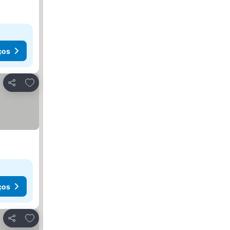
ços
Adicionar aos favoritos
Partilhar
ços
Adicionar aos favoritos
Partilhar