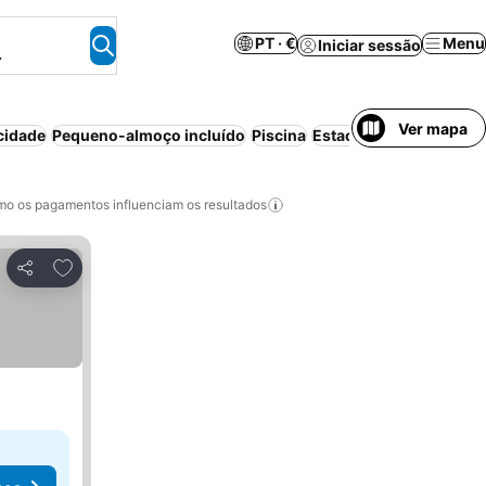
PT · €
Menu
Iniciar sessão
.
Ver mapa
cidade
Pequeno-almoço incluído
Piscina
Estacionamento
Praia
o os pagamentos influenciam os resultados
Adicionar aos favoritos
Partilhar