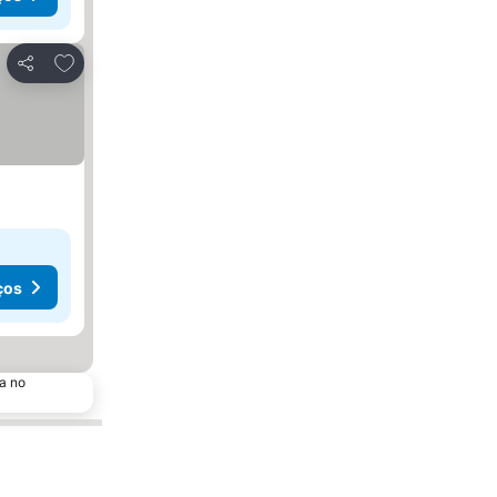
Adicionar aos favoritos
Partilhar
ços
a no