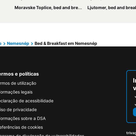
Moravske Toplice, bed and breakfasts
Ljutomer, bed and brea
o
Nemesnép
Bed & Breakfast em Nemesnép
rmos e políticas
I
rmos de utilização
formações legais
claração de acessibilidade
iso de privacidade
formações sobre a DSA
eferências de cookies
triva
ograma de divulgação de vulnerabilidades