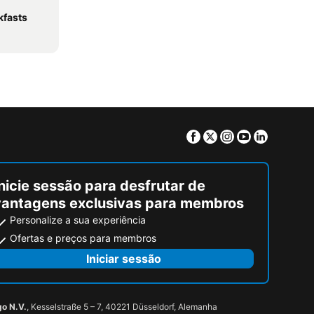
kfasts
Facebook
Twitter
Instagram
Youtube
Linkedin
nicie sessão para desfrutar de
vantagens exclusivas para membros
Personalize a sua experiência
Ofertas e preços para membros
Iniciar sessão
go N.V.
, Kesselstraße 5 – 7, 40221 Düsseldorf, Alemanha