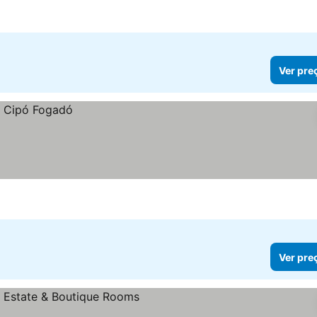
Ver pre
Ver pre