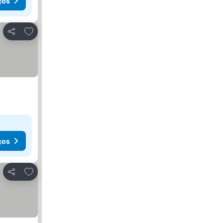
ços
Adicionar aos favoritos
Partilhar
ços
Adicionar aos favoritos
Partilhar