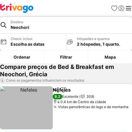
Favoritos
Iniciar
Me
Destino
Neochori
Check-in/out
Hóspedes e quartos
Escolha as datas
2 hóspedes, 1 quarto.
Ordenar
Filtrar
Mapa
Compare preços de Bed & Breakfast em
Neochori, Grécia
Como os pagamentos influenciam os resultados
Nefeles
Partilhar
Adicionar aos favoritos
9,2
Excelente
309
a 0.4 km de Centro da cidade
Vistas panorâmicas do lago e da montanha