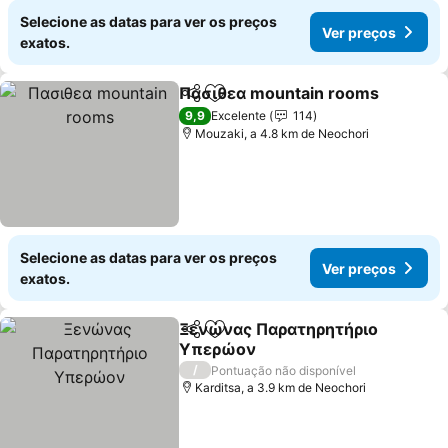
Selecione as datas para ver os preços
Ver preços
exatos.
Πασιθεα mountain rooms
Partilhar
Adicionar aos favoritos
9,9
Excelente
114
Mouzaki, a 4.8 km de Neochori
Selecione as datas para ver os preços
Ver preços
exatos.
Ξενώνας Παρατηρητήριο
Partilhar
Adicionar aos favoritos
Υπερώον
/
Pontuação não disponível
Karditsa, a 3.9 km de Neochori