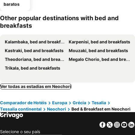
baratos
Other popular destinations with bed and
breakfasts
Kalambaka, bed and breakfasts
Karpenisi, bed and breakfasts
Kastraki, bed and breakfasts
Mouzaki, bed and breakfasts
Theodoriana, bed and breakfasts
Megalo Chorio, bed and breakfasts
Trikala, bed and breakfasts
Ver todas as estadias em Neochori
Comparador de Hotéis
Europa
Grécia
Tesalia
Тessalia continental
Neochori
Bed & Breakfast em Neochori
Facebook
Twitter
Insta
Yo
Selecione o seu país