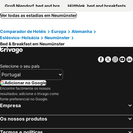
Groß Niendorf, bed and breakfasts
Hüttblek, bed and breakfasts
Elmshorn, bed and breakfasts
Groß Kummerfeld, bed and breakfasts
Ver todas as estadias em Neumünster
Wittmoldt, bed and breakfasts
Krummbek, bed and breakfasts
Comparador de Hotéis
Europa
Alemanha
Uetersen, bed and breakfasts
Mittelholstein, bed and breakfasts
Eslésvico-Holsácia
Neumünster
Itzehoe, bed and breakfasts
Büdelsdorf, bed and breakfasts
Bed & Breakfast em Neumünster
Facebook
Twitter
Insta
Yo
Selecione o seu país
Adicionar no Google
Encontre facilmente os nossos
resultados: adicione o trivago como
fonte preferencial no Google.
Empresa
Os nossos produtos
Termos e políticas