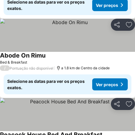
Selecione as datas para ver os preços
Ver preços
exatos.
Partilhar
Ad
Abode On Rimu
Bed & Breakfast
/
a 1.8 km de Centro da cidade
Pontuação não disponível
Selecione as datas para ver os preços
Ver preços
exatos.
Partilhar
Ad
Peacock House Bed And Breakfast