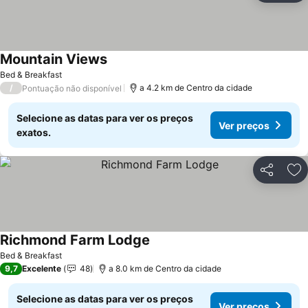
Mountain Views
Bed & Breakfast
/
a 4.2 km de Centro da cidade
Pontuação não disponível
Selecione as datas para ver os preços
Ver preços
exatos.
Partilhar
Ad
Richmond Farm Lodge
Bed & Breakfast
9,7
Excelente
48
a 8.0 km de Centro da cidade
Selecione as datas para ver os preços
Ver preços