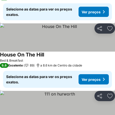
Selecione as datas para ver os preços
Ver preços
exatos.
Partilhar
Ad
House On The Hill
Bed & Breakfast
9,6
Excelente
89
a 8.6 km de Centro da cidade
Selecione as datas para ver os preços
Ver preços
exatos.
Partilhar
Ad