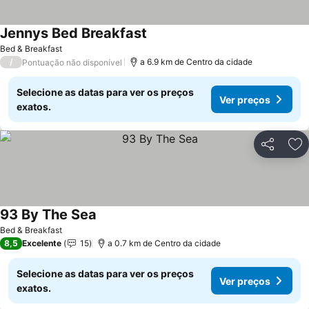
Jennys Bed Breakfast
Bed & Breakfast
/
a 6.9 km de Centro da cidade
Pontuação não disponível
Selecione as datas para ver os preços
Ver preços
exatos.
Partilhar
Ad
93 By The Sea
Bed & Breakfast
8,5
Excelente
15
a 0.7 km de Centro da cidade
Selecione as datas para ver os preços
Ver preços
exatos.