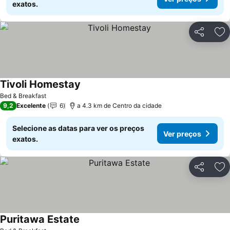
exatos.
Partilhar
Ad
Tivoli Homestay
Bed & Breakfast
9,2
Excelente
6
a 4.3 km de Centro da cidade
Selecione as datas para ver os preços
Ver preços
exatos.
Partilhar
Ad
Puritawa Estate