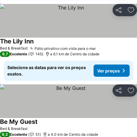
Partilhar
Ad
The Lily Inn
Bed & Breakfast
Pátio privativo com vista para o mar
9,7
Excelente
145
a 6.1 km de Centro da cidade
Selecione as datas para ver os preços
Ver preços
exatos.
Partilhar
Ad
Be My Guest
Bed & Breakfast
9,2
Excelente
51
a 4.0 km de Centro da cidade