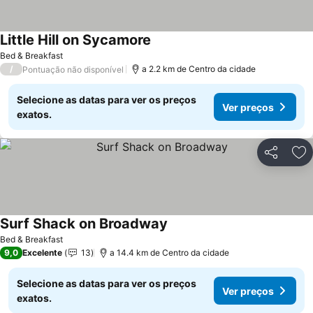
Little Hill on Sycamore
Bed & Breakfast
/
a 2.2 km de Centro da cidade
Pontuação não disponível
Selecione as datas para ver os preços
Ver preços
exatos.
Partilhar
Ad
Surf Shack on Broadway
Bed & Breakfast
9,0
Excelente
13
a 14.4 km de Centro da cidade
Selecione as datas para ver os preços
Ver preços
exatos.