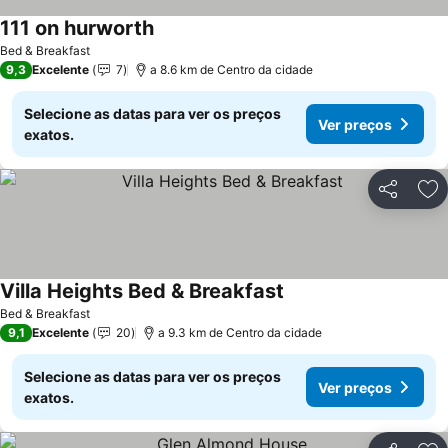
111 on hurworth
Bed & Breakfast
9,3
Excelente
7
a 8.6 km de Centro da cidade
Selecione as datas para ver os preços
Ver preços
exatos.
Partilhar
Ad
Villa Heights Bed & Breakfast
Bed & Breakfast
9,1
Excelente
20
a 9.3 km de Centro da cidade
Selecione as datas para ver os preços
Ver preços
exatos.