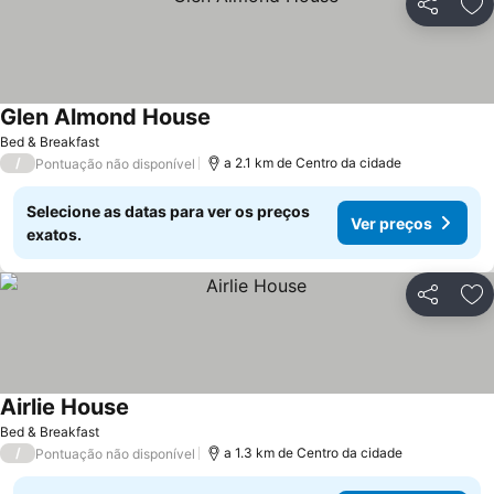
Partilhar
Ad
Glen Almond House
Bed & Breakfast
/
a 2.1 km de Centro da cidade
Pontuação não disponível
Selecione as datas para ver os preços
Ver preços
exatos.
Partilhar
Ad
Airlie House
Bed & Breakfast
/
a 1.3 km de Centro da cidade
Pontuação não disponível