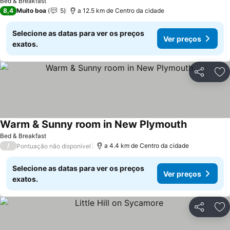
Bed & Breakfast
8,4
Muito boa
5
a 12.5 km de Centro da cidade
Selecione as datas para ver os preços
Ver preços
exatos.
Partilhar
Ad
Warm & Sunny room in New Plymouth
Bed & Breakfast
/
a 4.4 km de Centro da cidade
Pontuação não disponível
Selecione as datas para ver os preços
Ver preços
exatos.
Partilhar
Ad