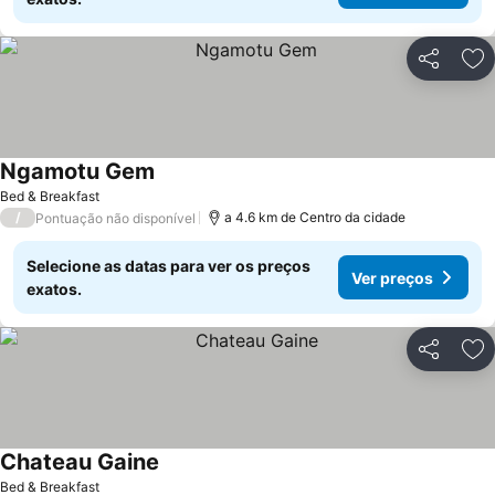
Partilhar
Ad
Ngamotu Gem
Bed & Breakfast
/
a 4.6 km de Centro da cidade
Pontuação não disponível
Selecione as datas para ver os preços
Ver preços
exatos.
Partilhar
Ad
Chateau Gaine
Bed & Breakfast