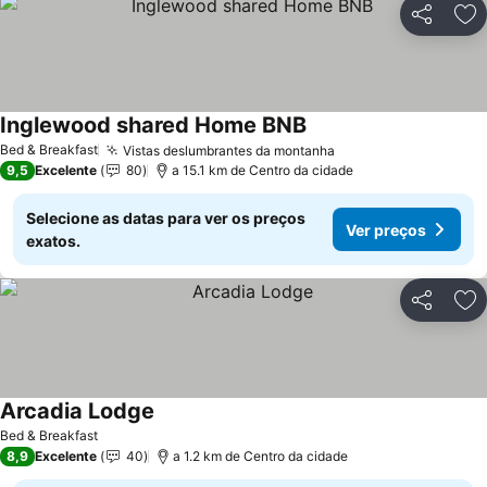
Partilhar
Ad
Inglewood shared Home BNB
Bed & Breakfast
Vistas deslumbrantes da montanha
9,5
Excelente
80
a 15.1 km de Centro da cidade
Selecione as datas para ver os preços
Ver preços
exatos.
Partilhar
Ad
Arcadia Lodge
Bed & Breakfast
8,9
Excelente
40
a 1.2 km de Centro da cidade