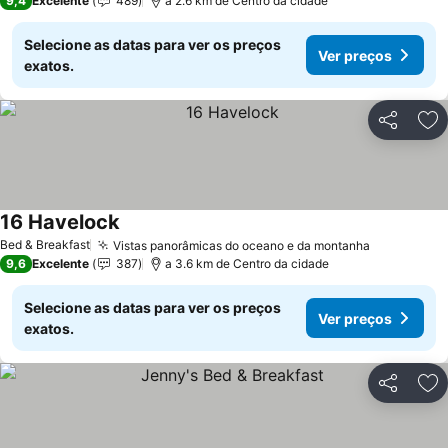
9,4
Excelente
489
a 2.6 km de Centro da cidade
Selecione as datas para ver os preços
Ver preços
exatos.
Partilhar
Ad
16 Havelock
Bed & Breakfast
Vistas panorâmicas do oceano e da montanha
9,6
Excelente
387
a 3.6 km de Centro da cidade
Selecione as datas para ver os preços
Ver preços
exatos.
Partilhar
Ad