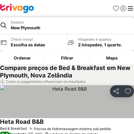
Favoritos
Iniciar
Me
Destino
New Plymouth
Check-in/out
Hóspedes e quartos
Escolha as datas
2 hóspedes, 1 quarto.
Ordenar
Filtrar
Mapa
Compare preços de Bed & Breakfast em New
Plymouth, Nova Zelândia
Como os pagamentos influenciam os resultados
Partilhar
Ad
Heta Road B&B
Bed & Breakfast
Piscina de hidromassagem externa sob pedido