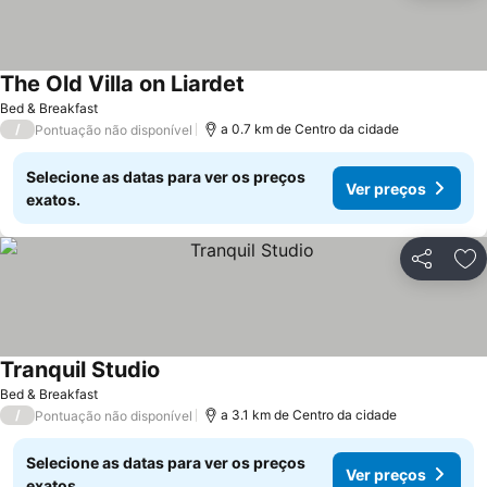
The Old Villa on Liardet
Bed & Breakfast
/
a 0.7 km de Centro da cidade
Pontuação não disponível
Selecione as datas para ver os preços
Ver preços
exatos.
Partilhar
Ad
Tranquil Studio
Bed & Breakfast
/
a 3.1 km de Centro da cidade
Pontuação não disponível
Selecione as datas para ver os preços
Ver preços
exatos.