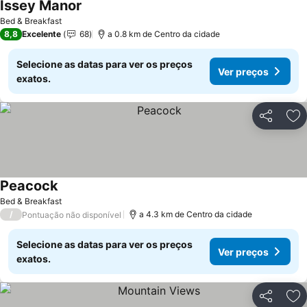
Issey Manor
Bed & Breakfast
8,8
Excelente
68
a 0.8 km de Centro da cidade
Selecione as datas para ver os preços
Ver preços
exatos.
Partilhar
Ad
Peacock
Bed & Breakfast
/
a 4.3 km de Centro da cidade
Pontuação não disponível
Selecione as datas para ver os preços
Ver preços
exatos.
Partilhar
Ad