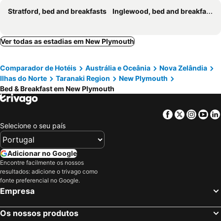
Stratford, bed and breakfasts
Inglewood, bed and breakfasts
Ver todas as estadias em New Plymouth
Comparador de Hotéis
Austrália e Oceânia
Nova Zelândia
Ilhas do Norte
Taranaki Region
New Plymouth
Bed & Breakfast em New Plymouth
Facebook
Twitter
Insta
Yo
Selecione o seu país
Adicionar no Google
Encontre facilmente os nossos
resultados: adicione o trivago como
fonte preferencial no Google.
Empresa
Os nossos produtos