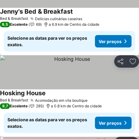
Jenny's Bed & Breakfast
Bed & Breakfast
Delícias culinárias caseiras
9,5
Excelente
69
a 6.9 km de Centro da cidade
Selecione as datas para ver os preços
Ver preços
exatos.
Partilhar
Ad
Hosking House
Bed & Breakfast
Acomodação em vila boutique
9,7
Excelente
285
a 0.8 km de Centro da cidade
Selecione as datas para ver os preços
Ver preços
exatos.