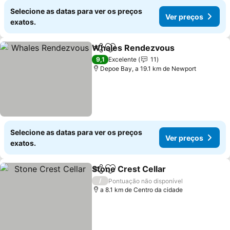
Selecione as datas para ver os preços
Ver preços
exatos.
Whales Rendezvous
Partilhar
Adicionar aos favoritos
Ver p
9,1
Excelente
11
Depoe Bay, a 19.1 km de Newport
Selecione as datas para ver os preços
Ver preços
exatos.
Stone Crest Cellar
Partilhar
Adicionar aos favoritos
Ver pre
/
Pontuação não disponível
a 8.1 km de Centro da cidade