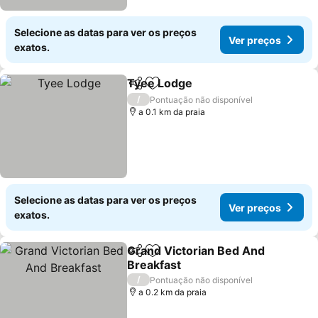
Selecione as datas para ver os preços
Ver preços
exatos.
Tyee Lodge
Partilhar
Adicionar aos favoritos
Ver preços
/
Pontuação não disponível
a 0.1 km da praia
Selecione as datas para ver os preços
Ver preços
exatos.
Grand Victorian Bed And
Partilhar
Adicionar aos favoritos
Breakfast
Ver preços
/
Pontuação não disponível
a 0.2 km da praia