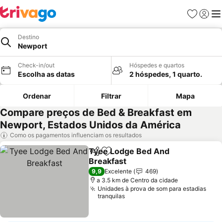
Favoritos
Iniciar
Me
Destino
Newport
Check-in/out
Hóspedes e quartos
Escolha as datas
2 hóspedes, 1 quarto.
Ordenar
Filtrar
Mapa
Compare preços de Bed & Breakfast em
Newport, Estados Unidos da América
Como os pagamentos influenciam os resultados
Tyee Lodge Bed And
Partilhar
Adicionar aos favoritos
Breakfast
Ver preços
9,9
Excelente
469
a 3.5 km de Centro da cidade
Unidades à prova de som para estadias
tranquilas