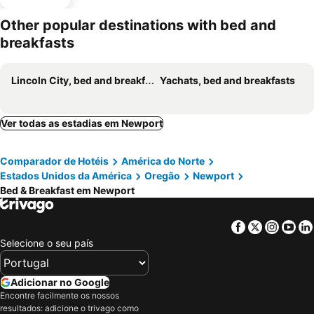
Other popular destinations with bed and
breakfasts
Lincoln City, bed and breakfasts
Yachats, bed and breakfasts
Ver todas as estadias em Newport
Comparador de Hotéis
América do Norte
Estados Unidos da América
Oregão
Newport
Bed & Breakfast em Newport
Facebook
Twitter
Insta
Yo
Selecione o seu país
Adicionar no Google
Encontre facilmente os nossos
resultados: adicione o trivago como