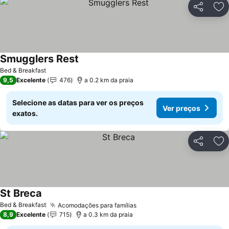
Partilhar
Ad
Smugglers Rest
Bed & Breakfast
9,5
Excelente
476
a 0.2 km da praia
Selecione as datas para ver os preços
Ver preços
exatos.
Partilhar
Ad
St Breca
Bed & Breakfast
Acomodações para famílias
8,9
Excelente
715
a 0.3 km da praia