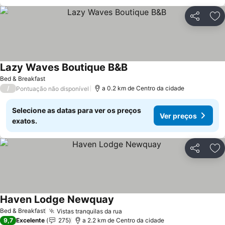
Partilhar
Ad
Lazy Waves Boutique B&B
Bed & Breakfast
/
a 0.2 km de Centro da cidade
Pontuação não disponível
Selecione as datas para ver os preços
Ver preços
exatos.
Partilhar
Ad
Haven Lodge Newquay
Bed & Breakfast
Vistas tranquilas da rua
9,7
Excelente
275
a 2.2 km de Centro da cidade