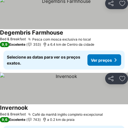
Partilhar
Ad
Degembris Farmhouse
Bed & Breakfast
Pesca com mosca exclusiva no local
9,9
Excelente
353
a 6.4 km de Centro da cidade
Selecione as datas para ver os preços
Ver preços
exatos.
Partilhar
Ad
Invernook
Bed & Breakfast
Café da manhã inglês completo excepcional
9,6
Excelente
743
a 0.2 km da praia