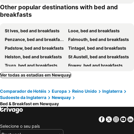
Other popular destinations with bed and
breakfasts
St Ives, bed and breakfasts
Looe, bed and breakfasts
Penzance, bed and breakfasts
Falmouth, bed and breakfasts
Padstow, bed and breakfasts
Tintagel, bed and breakfasts
Helston, bed and breakfasts
St Austell, bed and breakfasts
Truro, bed and breakfasts
Fowey, bed and breakfasts
Coverack, bed and breakfasts
Mevagissey, bed and breakfasts
Ver todas as estadias em Newquay
St Mawes, bed and breakfasts
St Agnes, bed and breakfasts
Comparador de Hotéis
Europa
Reino Unido
Inglaterra
Bodmin, bed and breakfasts
Wadebridge, bed and breakfasts
Sudoeste da Inglaterra
Newquay
Boscastle, bed and breakfasts
Polperro, bed and breakfasts
Bed & Breakfast em Newquay
Camelford, bed and breakfasts
Hayle, bed and breakfasts
Porthleven, bed and breakfasts
Constantine, bed and breakfasts
Facebook
Twitter
Insta
Yo
Selecione o seu país
St Day, bed and breakfasts
Penryn, bed and breakfasts