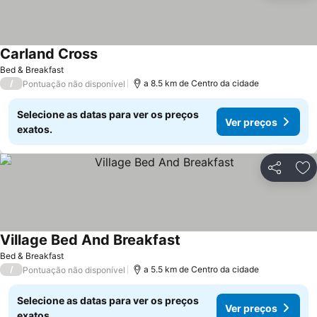
Carland Cross
Bed & Breakfast
/
a 8.5 km de Centro da cidade
Pontuação não disponível
Selecione as datas para ver os preços
Ver preços
exatos.
Partilhar
Ad
Village Bed And Breakfast
Bed & Breakfast
/
a 5.5 km de Centro da cidade
Pontuação não disponível
Selecione as datas para ver os preços
Ver preços
exatos.