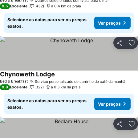
Bed & Breakfast
Quartos selecionados com vista para o mar
9,5
Excelente
432
a 0.4 km da praia
Selecione as datas para ver os preços
Ver preços
exatos.
Partilhar
Ad
Chynoweth Lodge
Bed & Breakfast
Serviço personalizado de carrinho de café da manhã
9,8
Excelente
322
a 0.3 km da praia
Selecione as datas para ver os preços
Ver preços
exatos.
Partilhar
Ad