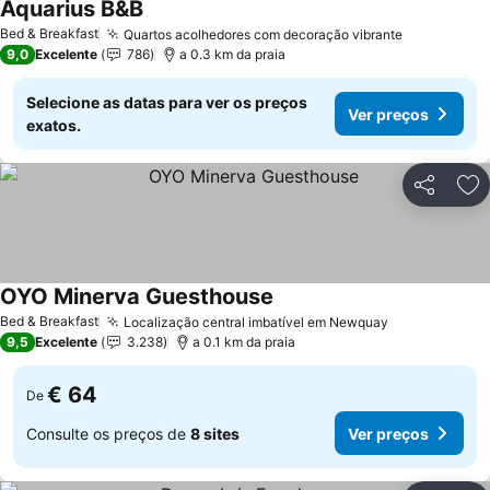
Aquarius B&B
Bed & Breakfast
Quartos acolhedores com decoração vibrante
9,0
Excelente
786
a 0.3 km da praia
Selecione as datas para ver os preços
Ver preços
exatos.
Partilhar
Ad
OYO Minerva Guesthouse
Bed & Breakfast
Localização central imbatível em Newquay
9,5
Excelente
3.238
a 0.1 km da praia
€ 64
De
Consulte os preços de
8 sites
Ver preços