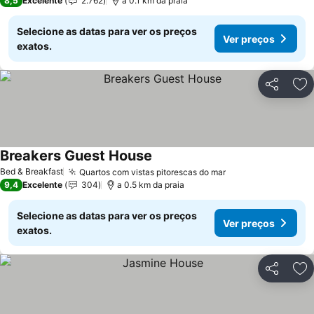
8,5
Excelente
2.762
a 0.1 km da praia
Selecione as datas para ver os preços
Ver preços
exatos.
Partilhar
Ad
Breakers Guest House
Bed & Breakfast
Quartos com vistas pitorescas do mar
9,4
Excelente
304
a 0.5 km da praia
Selecione as datas para ver os preços
Ver preços
exatos.
Partilhar
Ad