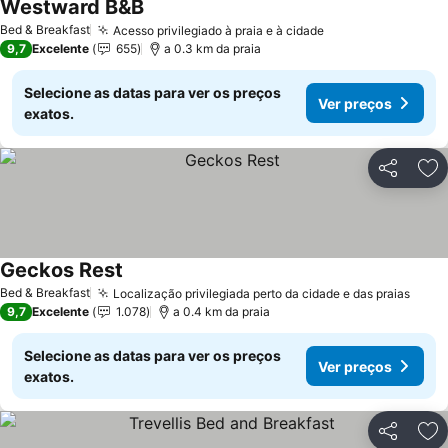
Westward B&B
Bed & Breakfast
Acesso privilegiado à praia e à cidade
9,7
Excelente
655
a 0.3 km da praia
Selecione as datas para ver os preços
Ver preços
exatos.
Partilhar
Ad
Geckos Rest
Bed & Breakfast
Localização privilegiada perto da cidade e das praias
9,7
Excelente
1.078
a 0.4 km da praia
Selecione as datas para ver os preços
Ver preços
exatos.
Partilhar
Ad