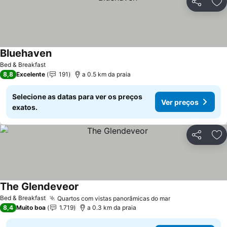
Partilhar
Ad
Bluehaven
Bed & Breakfast
8,8
Excelente
191
a 0.5 km da praia
Selecione as datas para ver os preços
Ver preços
exatos.
Partilhar
Ad
The Glendeveor
Bed & Breakfast
Quartos com vistas panorâmicas do mar
8,4
Muito boa
1.719
a 0.3 km da praia