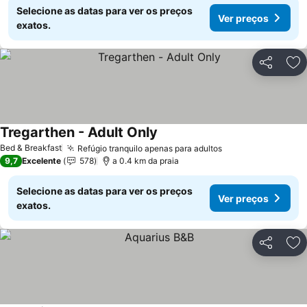
Selecione as datas para ver os preços
Ver preços
exatos.
Partilhar
Ad
Tregarthen - Adult Only
Bed & Breakfast
Refúgio tranquilo apenas para adultos
9,7
Excelente
578
a 0.4 km da praia
Selecione as datas para ver os preços
Ver preços
exatos.
Partilhar
Ad