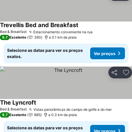
Trevellis Bed and Breakfast
Bed & Breakfast
Estacionamento conveniente na rua
9,7
Excelente
360
a 0.1 km da praia
Selecione as datas para ver os preços
Ver preços
exatos.
Partilhar
Ad
The Lyncroft
Bed & Breakfast
Vistas panorâmicas do campo de golfe e do mar
9,7
Excelente
885
a 0.3 km da praia
Selecione as datas para ver os preços
Ver preços