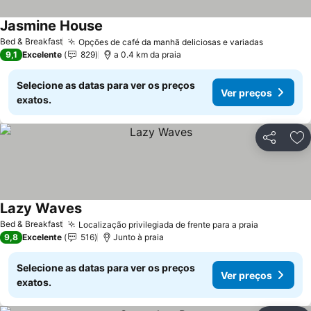
Jasmine House
Bed & Breakfast
Opções de café da manhã deliciosas e variadas
9,1
Excelente
829
a 0.4 km da praia
Selecione as datas para ver os preços
Ver preços
exatos.
Partilhar
Ad
Lazy Waves
Bed & Breakfast
Localização privilegiada de frente para a praia
9,8
Excelente
516
Junto à praia
Selecione as datas para ver os preços
Ver preços
exatos.