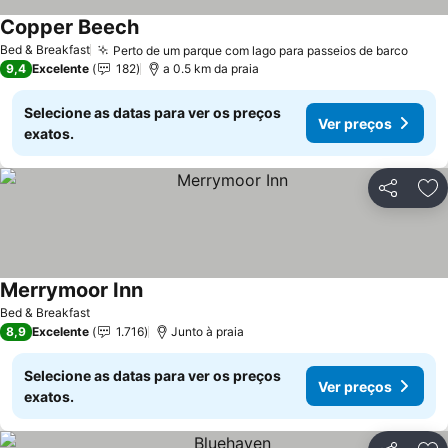
Copper Beech
Bed & Breakfast
Perto de um parque com lago para passeios de barco
9,4
Excelente
182
a 0.5 km da praia
Selecione as datas para ver os preços
Ver preços
exatos.
Partilhar
Ad
Merrymoor Inn
Bed & Breakfast
8,9
Excelente
1.716
Junto à praia
Selecione as datas para ver os preços
Ver preços
exatos.