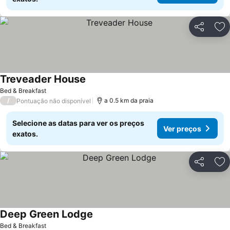
Partilhar
Ad
Treveader House
Bed & Breakfast
/
a 0.5 km da praia
Pontuação não disponível
Selecione as datas para ver os preços
Ver preços
exatos.
Partilhar
Ad
Deep Green Lodge
Bed & Breakfast