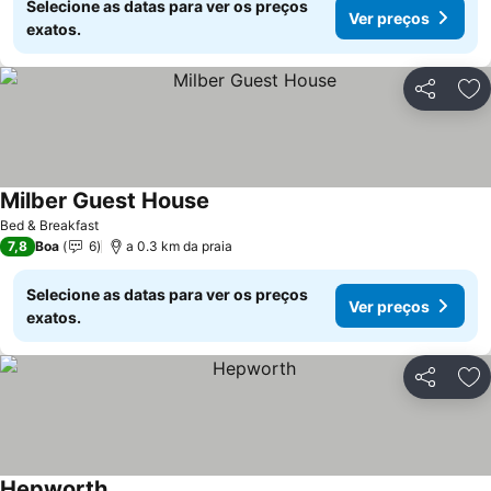
Selecione as datas para ver os preços
Ver preços
exatos.
Partilhar
Ad
Milber Guest House
Bed & Breakfast
7,8
Boa
6
a 0.3 km da praia
Selecione as datas para ver os preços
Ver preços
exatos.
Partilhar
Ad
Hepworth