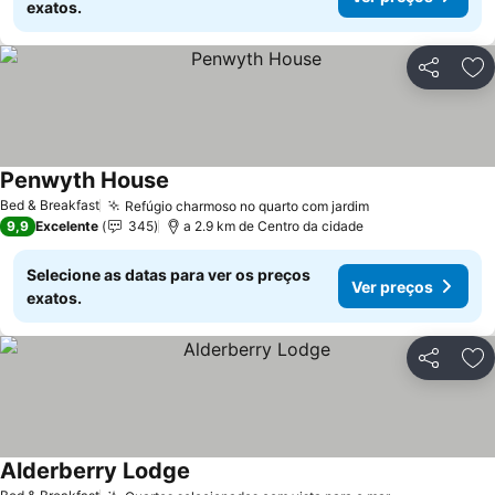
exatos.
Partilhar
Ad
Penwyth House
Bed & Breakfast
Refúgio charmoso no quarto com jardim
9,9
Excelente
345
a 2.9 km de Centro da cidade
Selecione as datas para ver os preços
Ver preços
exatos.
Partilhar
Ad
Alderberry Lodge