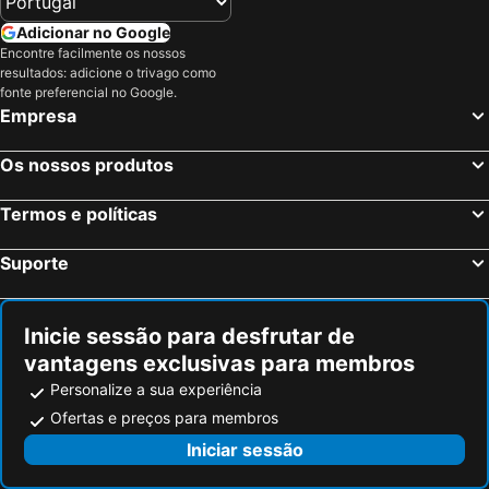
Marazion, bed and breakfasts
Port Isaac, bed and breakfasts
Adicionar no Google
Newlyn, bed and breakfasts
Liskeard, bed and breakfasts
Encontre facilmente os nossos
St Keverne, bed and breakfasts
Portscatho, bed and breakfasts
resultados: adicione o trivago como
fonte preferencial no Google.
St Ewe, bed and breakfasts
Camborne, bed and breakfasts
Empresa
St Blazey, bed and breakfasts
St Cleer, bed and breakfasts
Probus, bed and breakfasts
Towednack, bed and breakfasts
Os nossos produtos
Crackington Haven, bed and breakfasts
Polzeath, bed and breakfasts
Termos e políticas
St Columb Major, bed and breakfasts
Gulval, bed and breakfasts
Suporte
Inicie sessão para desfrutar de
vantagens exclusivas para membros
Personalize a sua experiência
Ofertas e preços para membros
Iniciar sessão