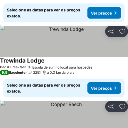
Selecione as datas para ver os preços
Ver preços
exatos.
Partilhar
Ad
Trewinda Lodge
Bed & Breakfast
Escola de surf no local para hóspedes
9,5
Excelente
225
a 0.3 km da praia
Selecione as datas para ver os preços
Ver preços
exatos.
Partilhar
Ad