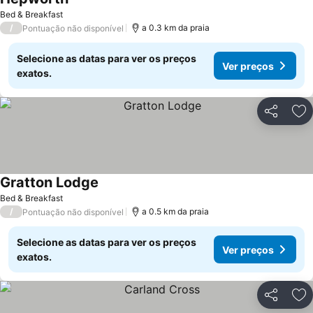
Bed & Breakfast
/
a 0.3 km da praia
Pontuação não disponível
Selecione as datas para ver os preços
Ver preços
exatos.
Partilhar
Ad
Gratton Lodge
Bed & Breakfast
/
a 0.5 km da praia
Pontuação não disponível
Selecione as datas para ver os preços
Ver preços
exatos.
Partilhar
Ad