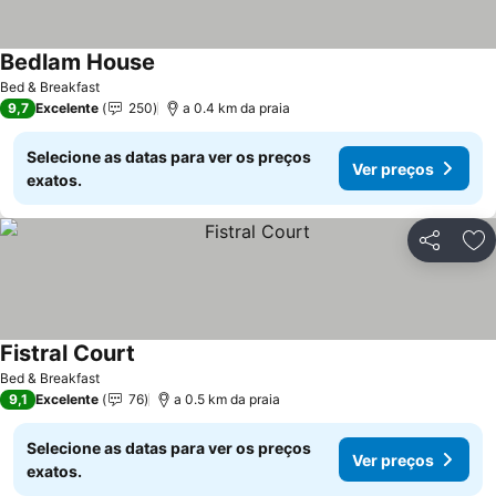
Bedlam House
Bed & Breakfast
9,7
Excelente
250
a 0.4 km da praia
Selecione as datas para ver os preços
Ver preços
exatos.
Partilhar
Ad
Fistral Court
Bed & Breakfast
9,1
Excelente
76
a 0.5 km da praia
Selecione as datas para ver os preços
Ver preços
exatos.