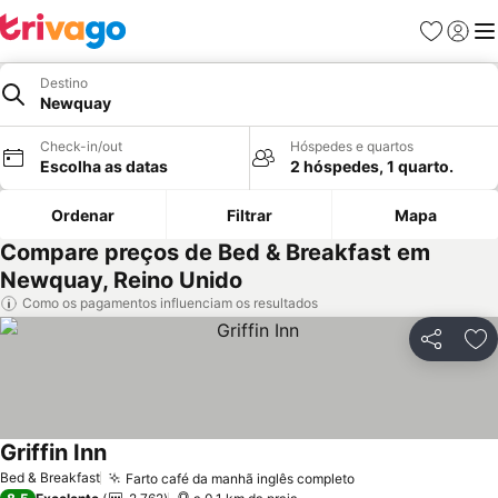
Favoritos
Iniciar
Me
Destino
Newquay
Check-in/out
Hóspedes e quartos
Escolha as datas
2 hóspedes, 1 quarto.
Ordenar
Filtrar
Mapa
Compare preços de Bed & Breakfast em
Newquay, Reino Unido
Como os pagamentos influenciam os resultados
Partilhar
Ad
Griffin Inn
Bed & Breakfast
Farto café da manhã inglês completo