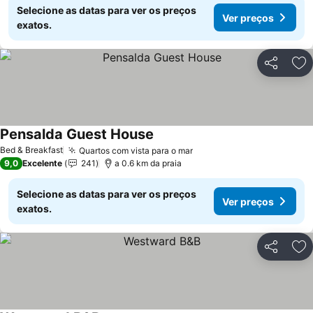
Selecione as datas para ver os preços
Ver preços
exatos.
Partilhar
Ad
Pensalda Guest House
Bed & Breakfast
Quartos com vista para o mar
9,0
Excelente
241
a 0.6 km da praia
Selecione as datas para ver os preços
Ver preços
exatos.
Partilhar
Ad