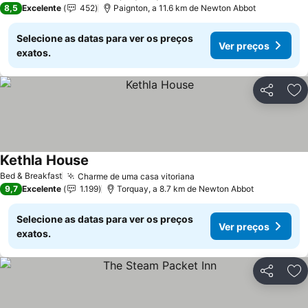
8,5
Excelente
452
Paignton, a 11.6 km de Newton Abbot
Selecione as datas para ver os preços
Ver preços
exatos.
Partilhar
Ad
Kethla House
Bed & Breakfast
Charme de uma casa vitoriana
9,7
Excelente
1.199
Torquay, a 8.7 km de Newton Abbot
Selecione as datas para ver os preços
Ver preços
exatos.
Partilhar
Ad