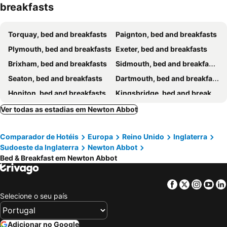
breakfasts
Torquay, bed and breakfasts
Paignton, bed and breakfasts
Plymouth, bed and breakfasts
Exeter, bed and breakfasts
Brixham, bed and breakfasts
Sidmouth, bed and breakfasts
Seaton, bed and breakfasts
Dartmouth, bed and breakfasts
Honiton, bed and breakfasts
Kingsbridge, bed and breakfasts
Tavistock, bed and breakfasts
Totnes, bed and breakfasts
Ver todas as estadias em Newton Abbot
Ivybridge, bed and breakfasts
Teignmouth, bed and breakfasts
Comparador de Hotéis
Europa
Reino Unido
Inglaterra
Dawlish, bed and breakfasts
Okehampton, bed and breakfasts
Sudoeste da Inglaterra
Newton Abbot
Crediton, bed and breakfasts
Tiverton, bed and breakfasts
Bed & Breakfast em Newton Abbot
Torpoint, bed and breakfasts
Exmouth, bed and breakfasts
Cawsand, bed and breakfasts
Colyton, bed and breakfasts
Facebook
Twitter
Insta
Yo
Selecione o seu país
Chagford, bed and breakfasts
Cullompton, bed and breakfasts
Dartington, bed and breakfasts
Chillington, bed and breakfasts
Adicionar no Google
Kingswear, bed and breakfasts
Bovey Tracey, bed and breakfasts