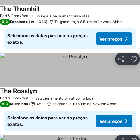
The Thornhill
Bed & Breakfast
Lounge à beira-mar com vistas
9,2
Excelente
1.046
Teignmouth, a 8.5 km de Newton Abbot
Selecione as datas para ver os preços
Ver preços
exatos.
Partilhar
Ad
The Rosslyn
Bed & Breakfast
Estacionamento privativo no local
8,3
Muito boa
452
Paignton, a 10.5 km de Newton Abbot
Selecione as datas para ver os preços
Ver preços
exatos.