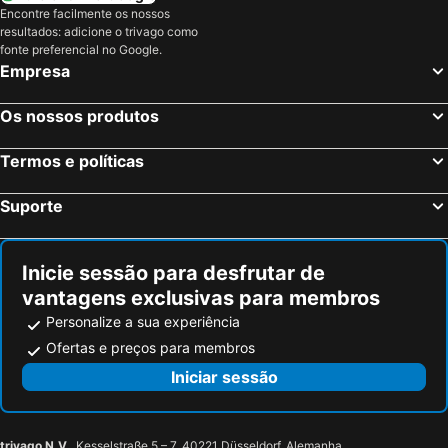
Encontre facilmente os nossos
Salcombe, bed and breakfasts
Budleigh Salterton, bed and breakfasts
resultados: adicione o trivago como
fonte preferencial no Google.
Moretonhampstead, bed and breakfasts
Princetown, bed and breakfasts
Empresa
Ashburton, bed and breakfasts
Seaton, bed and breakfasts
Lifton, bed and breakfasts
Postbridge, bed and breakfasts
Os nossos produtos
Termos e políticas
Suporte
Inicie sessão para desfrutar de
vantagens exclusivas para membros
Personalize a sua experiência
Ofertas e preços para membros
Iniciar sessão
trivago N.V.
, Kesselstraße 5 – 7, 40221 Düsseldorf, Alemanha