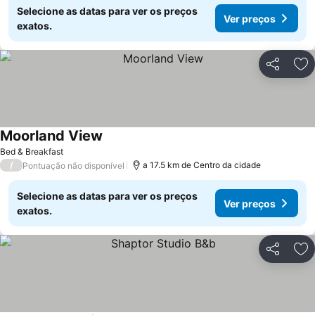
Selecione as datas para ver os preços
Ver preços
exatos.
Partilhar
Ad
Moorland View
Bed & Breakfast
/
a 17.5 km de Centro da cidade
Pontuação não disponível
Selecione as datas para ver os preços
Ver preços
exatos.
Partilhar
Ad