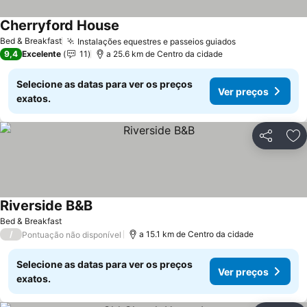
Cherryford House
Bed & Breakfast
Instalações equestres e passeios guiados
9,4
Excelente
11
a 25.6 km de Centro da cidade
Selecione as datas para ver os preços
Ver preços
exatos.
Partilhar
Ad
Riverside B&B
Bed & Breakfast
/
a 15.1 km de Centro da cidade
Pontuação não disponível
Selecione as datas para ver os preços
Ver preços
exatos.