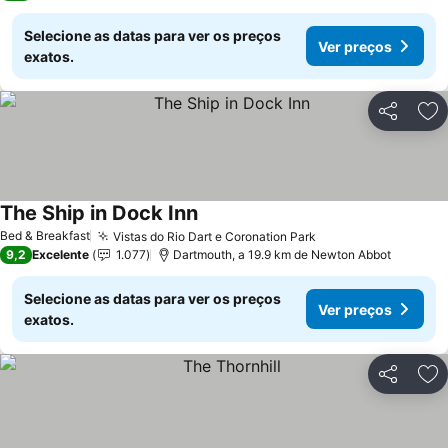
Selecione as datas para ver os preços
Ver preços
exatos.
Partilhar
Ad
The Ship in Dock Inn
Bed & Breakfast
Vistas do Rio Dart e Coronation Park
9,2
Excelente
1.077
Dartmouth, a 19.9 km de Newton Abbot
Selecione as datas para ver os preços
Ver preços
exatos.
Partilhar
Ad