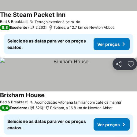
The Steam Packet Inn
Bed & Breakfast
Terraço exterior à beira-rio
8,8
Excelente
2.263
Totnes, a 12.7 km de Newton Abbot
Selecione as datas para ver os preços
Ver preços
exatos.
Partilhar
Ad
Brixham House
Bed & Breakfast
Acomodação vitoriana familiar com café da manhã
9,4
Excelente
526
Brixham, a 16.8 km de Newton Abbot
Selecione as datas para ver os preços
Ver preços
exatos.