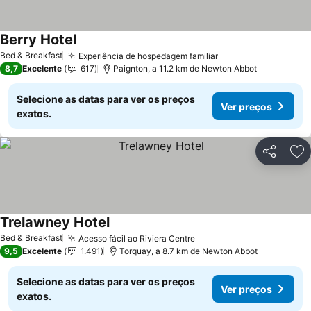
Berry Hotel
Bed & Breakfast
Experiência de hospedagem familiar
8,7
Excelente
617
Paignton, a 11.2 km de Newton Abbot
Selecione as datas para ver os preços
Ver preços
exatos.
Partilhar
Ad
Trelawney Hotel
Bed & Breakfast
Acesso fácil ao Riviera Centre
9,5
Excelente
1.491
Torquay, a 8.7 km de Newton Abbot
Selecione as datas para ver os preços
Ver preços
exatos.