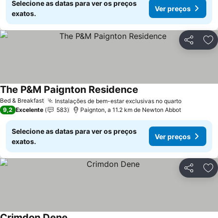
Selecione as datas para ver os preços
Ver preços
exatos.
Partilhar
Ad
The P&M Paignton Residence
Bed & Breakfast
Instalações de bem-estar exclusivas no quarto
9,2
Excelente
583
Paignton, a 11.2 km de Newton Abbot
Selecione as datas para ver os preços
Ver preços
exatos.
Partilhar
Ad
Crimdon Dene