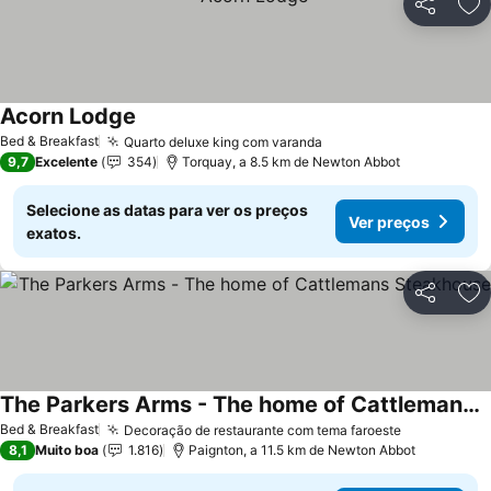
Partilhar
Ad
Acorn Lodge
Bed & Breakfast
Quarto deluxe king com varanda
9,7
Excelente
354
Torquay, a 8.5 km de Newton Abbot
Selecione as datas para ver os preços
Ver preços
exatos.
Partilhar
Ad
The Parkers Arms - The home of Cattlemans Steakhouse
Bed & Breakfast
Decoração de restaurante com tema faroeste
8,1
Muito boa
1.816
Paignton, a 11.5 km de Newton Abbot