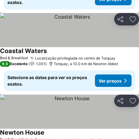
exatos.
Partilhar
Ad
Coastal Waters
Bed & Breakfast
Localização privilegiada no centro de Torquay
9,5
Excelente
1.001
Torquay, a 10.0 km de Newton Abbot
Selecione as datas para ver os preços
Ver preços
exatos.
Partilhar
Ad
Newton House