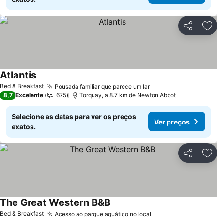
Partilhar
Ad
Atlantis
Bed & Breakfast
Pousada familiar que parece um lar
8,7
Excelente
675
Torquay, a 8.7 km de Newton Abbot
Selecione as datas para ver os preços
Ver preços
exatos.
Partilhar
Ad
The Great Western B&B
Bed & Breakfast
Acesso ao parque aquático no local