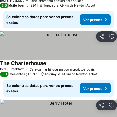
Bed & Breakfast
Estacionamento conveniente no local
8,3
Muito boa
224
Torquay, a 7.9 km de Newton Abbot
Selecione as datas para ver os preços
Ver preços
exatos.
Partilhar
Ad
The Charterhouse
Bed & Breakfast
Café da manhã gourmet com produtos locais
9,8
Excelente
1.761
Torquay, a 9.4 km de Newton Abbot
Selecione as datas para ver os preços
Ver preços
exatos.
Partilhar
Ad