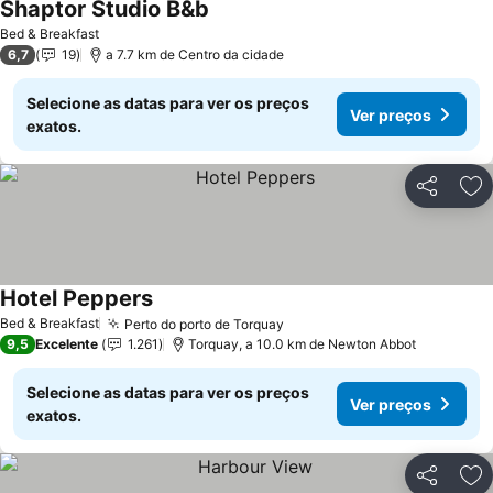
Shaptor Studio B&b
Bed & Breakfast
6,7
19
a 7.7 km de Centro da cidade
Selecione as datas para ver os preços
Ver preços
exatos.
Partilhar
Ad
Hotel Peppers
Bed & Breakfast
Perto do porto de Torquay
9,5
Excelente
1.261
Torquay, a 10.0 km de Newton Abbot
Selecione as datas para ver os preços
Ver preços
exatos.
Partilhar
Ad