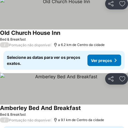
Partilhar
Ad
Old Church House Inn
Bed & Breakfast
/
a 6.2 km de Centro da cidade
Pontuação não disponível
Selecione as datas para ver os preços
Ver preços
exatos.
Partilhar
Ad
Amberley Bed And Breakfast
Bed & Breakfast
/
a 9.1 km de Centro da cidade
Pontuação não disponível