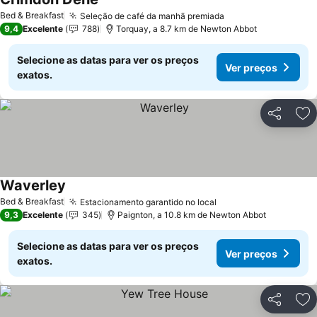
Bed & Breakfast
Seleção de café da manhã premiada
9,4
Excelente
788
Torquay, a 8.7 km de Newton Abbot
Selecione as datas para ver os preços
Ver preços
exatos.
Partilhar
Ad
Waverley
Bed & Breakfast
Estacionamento garantido no local
9,3
Excelente
345
Paignton, a 10.8 km de Newton Abbot
Selecione as datas para ver os preços
Ver preços
exatos.
Partilhar
Ad