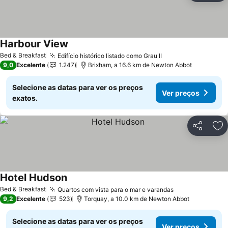
Harbour View
Bed & Breakfast
Edifício histórico listado como Grau II
9,0
Excelente
1.247
Brixham, a 16.6 km de Newton Abbot
Selecione as datas para ver os preços
Ver preços
exatos.
Partilhar
Ad
Hotel Hudson
Bed & Breakfast
Quartos com vista para o mar e varandas
9,2
Excelente
523
Torquay, a 10.0 km de Newton Abbot
Selecione as datas para ver os preços
Ver preços