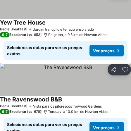
Yew Tree House
Bed & Breakfast
Jardim tranquilo e terraço ensolarado
9,7
Excelente
653
Paignton, a 9.8 km de Newton Abbot
Selecione as datas para ver os preços
Ver preços
exatos.
Partilhar
Ad
The Ravenswood B&B
Bed & Breakfast
Vista para os pitorescos Torwood Gardens
9,7
Excelente
675
Torquay, a 10.0 km de Newton Abbot
Selecione as datas para ver os preços
Ver preços
exatos.