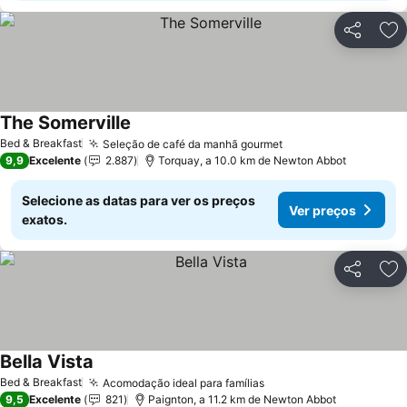
Partilhar
Ad
The Somerville
Bed & Breakfast
Seleção de café da manhã gourmet
9,9
Excelente
2.887
Torquay, a 10.0 km de Newton Abbot
Selecione as datas para ver os preços
Ver preços
exatos.
Partilhar
Ad
Bella Vista
Bed & Breakfast
Acomodação ideal para famílias
9,5
Excelente
821
Paignton, a 11.2 km de Newton Abbot