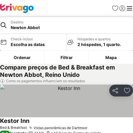
Favoritos
Iniciar
Me
Destino
Newton Abbot
Check-in/out
Hóspedes e quartos
Escolha as datas
2 hóspedes, 1 quarto.
Ordenar
Filtrar
Mapa
Compare preços de Bed & Breakfast em
Newton Abbot, Reino Unido
Como os pagamentos influenciam os resultados
Partilhar
Ad
Kestor Inn
Bed & Breakfast
Vistas panorâmicas de Dartmoor