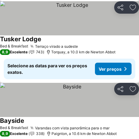
Partilhar
Ad
Tusker Lodge
Bed & Breakfast
Terraço virado a sudeste
8,9
Excelente
743
Torquay, a 10.0 km de Newton Abbot
Selecione as datas para ver os preços
Ver preços
exatos.
Partilhar
Ad
Bayside
Bed & Breakfast
Varandas com vista panorâmica para o mar
8,9
Excelente
338
Paignton, a 10.6 km de Newton Abbot