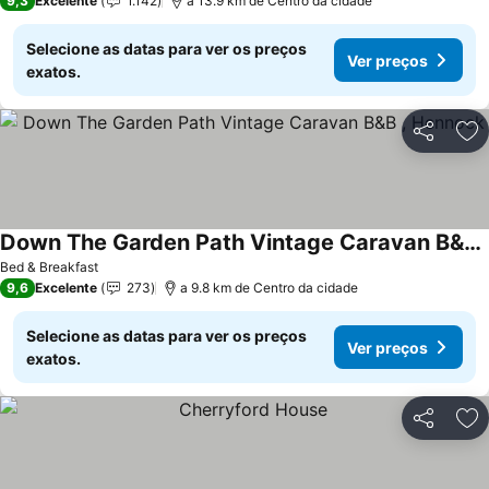
9,3
Excelente
1.142
a 13.9 km de Centro da cidade
Selecione as datas para ver os preços
Ver preços
exatos.
Partilhar
Ad
Down The Garden Path Vintage Caravan B&B , Hennock
Bed & Breakfast
9,6
Excelente
273
a 9.8 km de Centro da cidade
Selecione as datas para ver os preços
Ver preços
exatos.
Partilhar
Ad