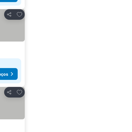
Adicionar aos favoritos
Partilhar
eços
Adicionar aos favoritos
Partilhar