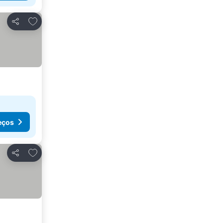
Adicionar aos favoritos
Partilhar
eços
Adicionar aos favoritos
Partilhar