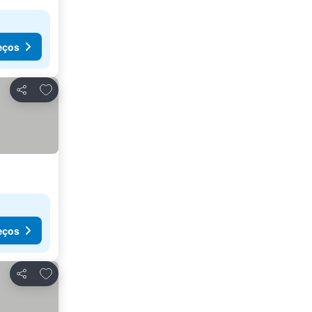
eços
Adicionar aos favoritos
Partilhar
eços
Adicionar aos favoritos
Partilhar