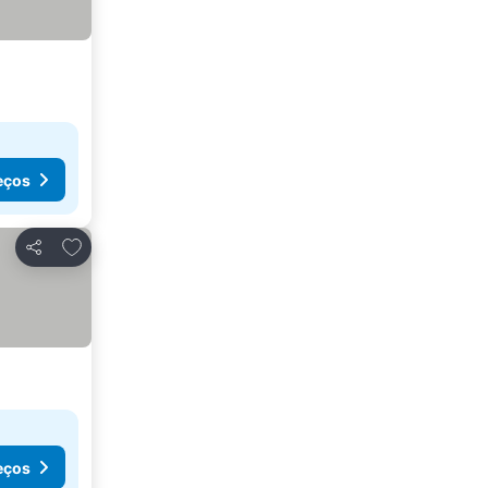
eços
Adicionar aos favoritos
Partilhar
eços