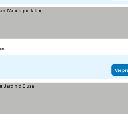
aro
Ver pr