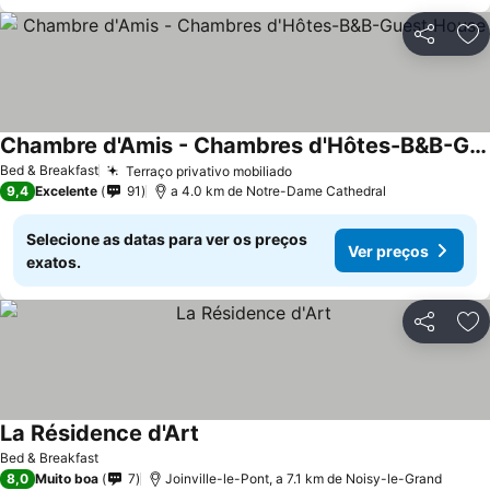
Partilhar
Ad
Chambre d'Amis - Chambres d'Hôtes-B&B-Guest House
Ver preços
Bed & Breakfast
Terraço privativo mobiliado
Ver preços
9,4
Excelente
91
a 4.0 km de Notre-Dame Cathedral
Selecione as datas para ver os preços
Ver preços
exatos.
Partilhar
Ad
La Résidence d'Art
Ver preços
Bed & Breakfast
8,0
Muito boa
7
Joinville-le-Pont, a 7.1 km de Noisy-le-Grand