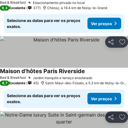
Bed & Breakfast
Estacionamento privado no local
Ver preços
9,3
Excelente
377
Chessy, a 16.4 km de Noisy-le-Grand
Selecione as datas para ver os preços
Ver preços
exatos.
Partilhar
Ad
Maison d'hôtes Paris Riverside
Ver preços
Bed & Breakfast
Jardim tranquilo e terraço ensolarado
Ver preços
9,7
Excelente
45
Saint-Maur-des-Fossés, a 5.3 km de Noisy-le-Gra
Selecione as datas para ver os preços
Ver preços
exatos.
Partilhar
Ad