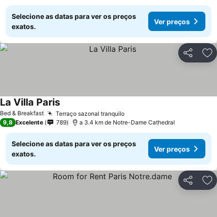
Selecione as datas para ver os preços
Ver preços
exatos.
Partilhar
Ad
La Villa Paris
Ver preços
Bed & Breakfast
Terraço sazonal tranquilo
Ver preços
9,8
Excelente
789
a 3.4 km de Notre-Dame Cathedral
Selecione as datas para ver os preços
Ver preços
exatos.
Partilhar
Ad