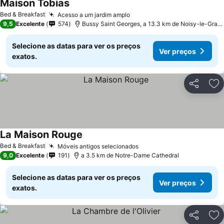
Maison Tobias
Ver preços
Bed & Breakfast
Acesso a um jardim amplo
Ver preços
9,5
Excelente
574
Bussy Saint Georges, a 13.3 km de Noisy-le-Gran
Selecione as datas para ver os preços
Ver preços
exatos.
Partilhar
Ad
La Maison Rouge
Ver preços
Bed & Breakfast
Móveis antigos selecionados
Ver preços
9,0
Excelente
191
a 3.5 km de Notre-Dame Cathedral
Selecione as datas para ver os preços
Ver preços
exatos.
Partilhar
Ad