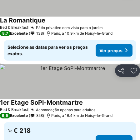
La Romantique
Ver preços
Bed & Breakfast
Pátio privativo com vista para o jardim
Ver preços
8,7
Excelente
138
Paris, a 10.9 km de Noisy-le-Grand
Selecione as datas para ver os preços
Ver preços
exatos.
Partilhar
Ad
1er Etage SoPi-Montmartre
Ver preços
Bed & Breakfast
Acomodação apenas para adultos
Ver preços
9,5
Excelente
858
Paris, a 16.4 km de Noisy-le-Grand
€ 218
De