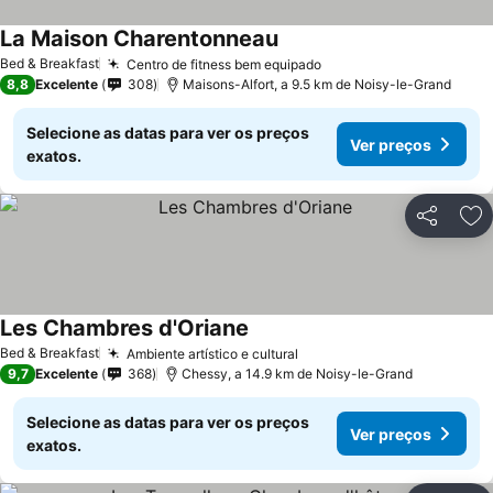
La Maison Charentonneau
Ver preços
Bed & Breakfast
Centro de fitness bem equipado
Ver preços
8,8
Excelente
308
Maisons-Alfort, a 9.5 km de Noisy-le-Grand
Selecione as datas para ver os preços
Ver preços
exatos.
Partilhar
Ad
Les Chambres d'Oriane
Ver preços
Bed & Breakfast
Ambiente artístico e cultural
Ver preços
9,7
Excelente
368
Chessy, a 14.9 km de Noisy-le-Grand
Selecione as datas para ver os preços
Ver preços
exatos.