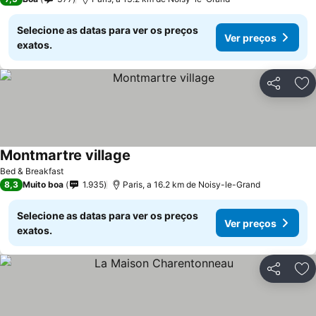
Selecione as datas para ver os preços
Ver preços
exatos.
Partilhar
Ad
Montmartre village
Ver preços
Bed & Breakfast
8,3
Muito boa
1.935
Paris, a 16.2 km de Noisy-le-Grand
Selecione as datas para ver os preços
Ver preços
exatos.
Partilhar
Ad