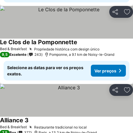
Partilhar
Ad
Le Clos de la Pomponnette
Ver preços
Bed & Breakfast
Propriedade histórica com design único
Ver preços
9,5
Excelente
243
Pomponne, a 9.1 km de Noisy-le-Grand
Selecione as datas para ver os preços
Ver preços
exatos.
Partilhar
Ad
Alliance 3
Ver preços
Bed & Breakfast
Restaurante tradicional no local
Ver preços
7,5
Boa
377
Paris, a 13.2 km de Noisy-le-Grand