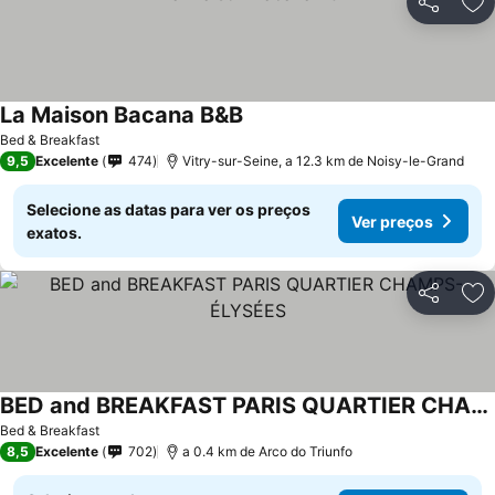
Partilhar
Ad
La Maison Bacana B&B
Ver preços
Bed & Breakfast
9,5
Excelente
474
Vitry-sur-Seine, a 12.3 km de Noisy-le-Grand
Selecione as datas para ver os preços
Ver preços
exatos.
Partilhar
Ad
BED and BREAKFAST PARIS QUARTIER CHAMPS-ÉLYSÉES
Ver preços
Bed & Breakfast
8,5
Excelente
702
a 0.4 km de Arco do Triunfo