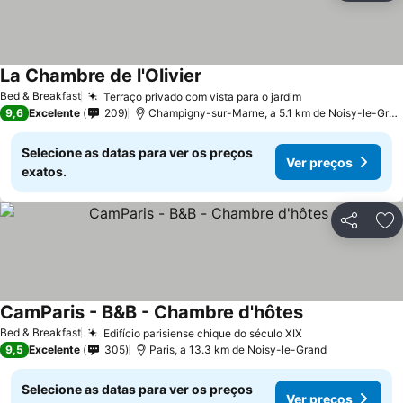
La Chambre de l'Olivier
Ver preços
Bed & Breakfast
Terraço privado com vista para o jardim
Ver preços
9,6
Excelente
209
Champigny-sur-Marne, a 5.1 km de Noisy-le-Gran
Selecione as datas para ver os preços
Ver preços
exatos.
Partilhar
Ad
CamParis - B&B - Chambre d'hôtes
Ver preços
Bed & Breakfast
Edifício parisiense chique do século XIX
Ver preços
9,5
Excelente
305
Paris, a 13.3 km de Noisy-le-Grand
Selecione as datas para ver os preços
Ver preços