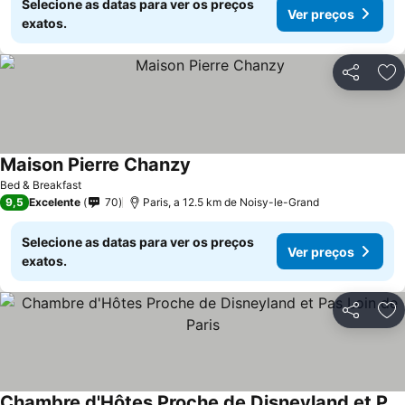
Selecione as datas para ver os preços
Ver preços
exatos.
Partilhar
Ad
Maison Pierre Chanzy
Ver preços
Bed & Breakfast
9,5
Excelente
70
Paris, a 12.5 km de Noisy-le-Grand
Selecione as datas para ver os preços
Ver preços
exatos.
Partilhar
Ad
Chambre d'Hôtes Proche de Disneyland et Pas Loin de Paris