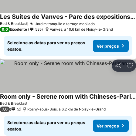
Les Suites de Vanves - Parc des expositions Porte de Versailles
Ver preços
Bed & Breakfast
Jardim tranquilo e terraço mobilado
Ver preços
9,0
Excelente
585
Vanves, a 19.6 km de Noisy-le-Grand
Selecione as datas para ver os preços
Ver preços
exatos.
Partilhar
Ad
Room only - Serene room with Chineses-Parisian
Ver preços
Bed & Breakfast
7,0
5
Rosny-sous-Bois, a 6.2 km de Noisy-le-Grand
Selecione as datas para ver os preços
Ver preços
exatos.