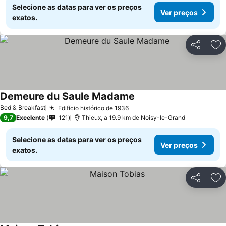
Selecione as datas para ver os preços
Ver preços
exatos.
Partilhar
Ad
Demeure du Saule Madame
Ver preços
Bed & Breakfast
Edifício histórico de 1936
Ver preços
9,7
Excelente
121
Thieux, a 19.9 km de Noisy-le-Grand
Selecione as datas para ver os preços
Ver preços
exatos.
Partilhar
Ad