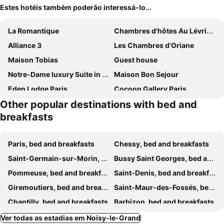
Estes hotéis também poderão interessá-lo...
La Romantique
Chambres d'hôtes Au Lévrier de Chessy
Alliance 3
Les Chambres d'Oriane
Maison Tobias
Guest house
Notre-Dame luxury Suite in Saint-germain des prés Latin quarter
Maison Bon Sejour
Eden Lodge Paris
Cocoon Gallery Paris
Other popular destinations with bed and
Chambre d'Hôtes Proche de Disneyland et Pas Loin de Paris
Cosy Flat In Disneyland
breakfasts
Le Clos de la Pomponnette
Chez Pépé Merle - Chambres d'hôtes au cœur de Paris
Charming Room with shared space close to PARIS - Chambres Confort avec espaces partagés proche de PARIS
Gay Bed & Breakfast
Paris, bed and breakfasts
Chessy, bed and breakfasts
Square-bnb - Duplex à 10min de Disneyland Paris
52 Clichy
Saint-Germain-sur-Morin, bed and breakfasts
Bussy Saint Georges, bed and breakfasts
Cosy Apartment Near Eiffel Tour
Le Jardin de Cécile et Benoit - Bed and Breakfast
Pommeuse, bed and breakfasts
Saint-Denis, bed and breakfasts
Paradise
BED and BREAKFAST PARIS QUARTIER CHAMPS-ÉLYSÉES
Giremoutiers, bed and breakfasts
Saint-Maur-des-Fossés, bed and breakfasts
Chantilly, bed and breakfasts
Barbizon, bed and breakfasts
PLAILLY, bed and breakfasts
Montry, bed and breakfasts
Ver todas as estadias em Noisy-le-Grand