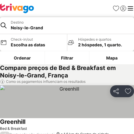
Favoritos
Iniciar
Me
Destino
Noisy-le-Grand
Check-in/out
Hóspedes e quartos
Escolha as datas
2 hóspedes, 1 quarto.
Ordenar
Filtrar
Mapa
Compare preços de Bed & Breakfast em
Noisy-le-Grand, França
Como os pagamentos influenciam os resultados
Partilhar
Ad
Greenhill
Ver preços
Bed & Breakfast