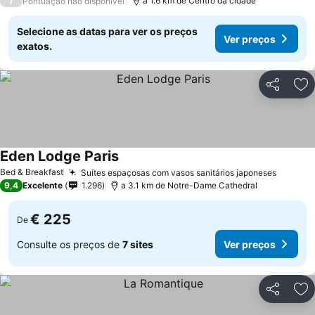
/
a 1.6 km de Centro da cidade
Pontuação não disponível
Selecione as datas para ver os preços
Ver preços
exatos.
Partilhar
Ad
Eden Lodge Paris
Ver preços
Bed & Breakfast
Suítes espaçosas com vasos sanitários japoneses
Ver pr
9,4
Excelente
1.296
a 3.1 km de Notre-Dame Cathedral
€ 225
De
Consulte os preços de
7 sites
Ver preços
Partilhar
Ad