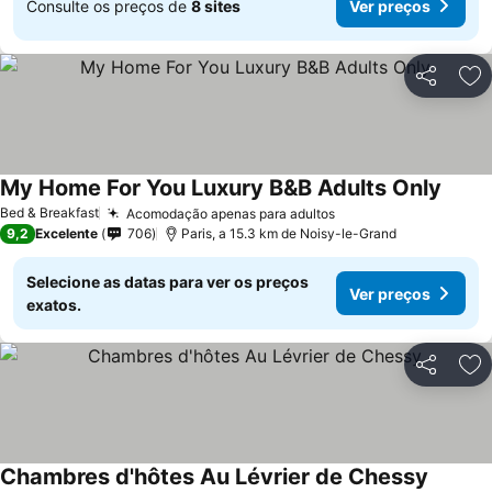
Consulte os preços de
8 sites
Ver preços
Partilhar
Ad
My Home For You Luxury B&B Adults Only
Ver p
Bed & Breakfast
Acomodação apenas para adultos
Ver preços
9,2
Excelente
706
Paris, a 15.3 km de Noisy-le-Grand
Selecione as datas para ver os preços
Ver preços
exatos.
Partilhar
Ad
Chambres d'hôtes Au Lévrier de Chessy
Ver pre