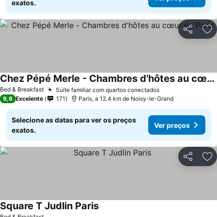
exatos.
Partilhar
Ad
Chez Pépé Merle - Chambres d'hôtes au cœur de Paris
Ver preços
Bed & Breakfast
Suíte familiar com quartos conectados
Ver preços
9,6
Excelente
171
Paris, a 12.4 km de Noisy-le-Grand
Selecione as datas para ver os preços
Ver preços
exatos.
Partilhar
Ad
Square T Judlin Paris
Ver preços
Bed & Breakfast