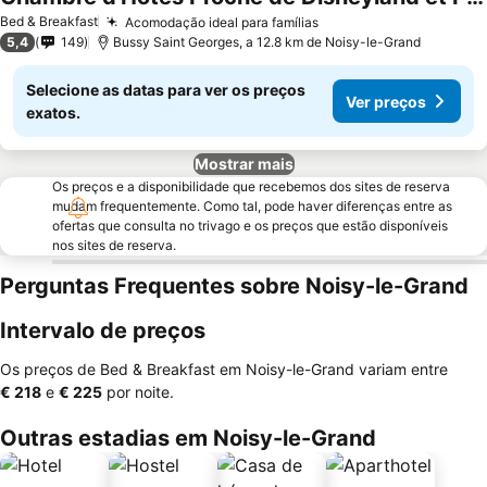
Ver preços
Bed & Breakfast
Acomodação ideal para famílias
Ver preços
5,4
149
Bussy Saint Georges, a 12.8 km de Noisy-le-Grand
Selecione as datas para ver os preços
Ver preços
exatos.
Mostrar mais
Os preços e a disponibilidade que recebemos dos sites de reserva
mudam frequentemente. Como tal, pode haver diferenças entre as
ofertas que consulta no trivago e os preços que estão disponíveis
nos sites de reserva.
Perguntas Frequentes sobre Noisy-le-Grand
Intervalo de preços
Os preços de Bed & Breakfast em Noisy-le-Grand variam entre
‎€ 218
e
‎€ 225
por noite.
Outras estadias em Noisy-le-Grand