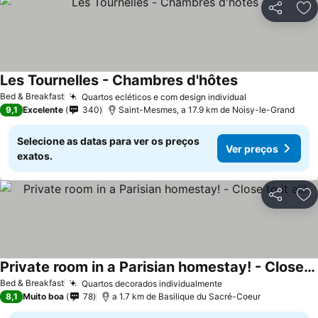
Partilhar
Ad
Les Tournelles - Chambres d'hôtes
Ver preços
Bed & Breakfast
Quartos ecléticos e com design individual
Ver preços
9,1
Excelente
340
Saint-Mesmes, a 17.9 km de Noisy-le-Grand
Selecione as datas para ver os preços
Ver preços
exatos.
Partilhar
Ad
Private room in a Parisian homestay! - Close to it all!
Ver preços
Bed & Breakfast
Quartos decorados individualmente
Ver preços
8,1
Muito boa
78
a 1.7 km de Basilique du Sacré-Coeur