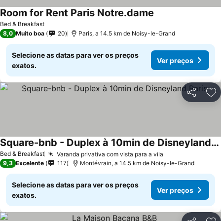
Room for Rent Paris Notre.dame
Ver preços
Bed & Breakfast
8,0
Muito boa
20
Paris, a 14.5 km de Noisy-le-Grand
Selecione as datas para ver os preços
Ver preços
exatos.
Partilhar
Ad
Square-bnb - Duplex à 10min de Disneyland Paris
Ver preços
Bed & Breakfast
Varanda privativa com vista para a vila
Ver preços
9,3
Excelente
117
Montévrain, a 14.5 km de Noisy-le-Grand
Selecione as datas para ver os preços
Ver preços
exatos.