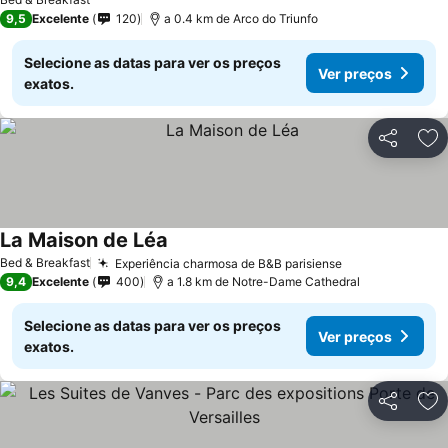
9,5
Excelente
120
a 0.4 km de Arco do Triunfo
Selecione as datas para ver os preços
Ver preços
exatos.
Partilhar
Ad
La Maison de Léa
Ver preços
Bed & Breakfast
Experiência charmosa de B&B parisiense
Ver preços
9,4
Excelente
400
a 1.8 km de Notre-Dame Cathedral
Selecione as datas para ver os preços
Ver preços
exatos.
Partilhar
Ad