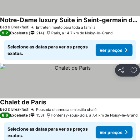
Notre-Dame luxury Suite in Saint-germain des prés Latin quarter
Ver preços
Bed & Breakfast
Entretenimento para toda a família
Ver preços
9,2
Excelente
214
Paris, a 14.7 km de Noisy-le-Grand
Selecione as datas para ver os preços
Ver preços
exatos.
Partilhar
Ad
Chalet de Paris
Ver preços
Bed & Breakfast
Pousada charmosa em estilo chalé
Ver preços
8,6
Excelente
153
Fontenay-sous-Bois, a 7.4 km de Noisy-le-Grand
Selecione as datas para ver os preços
Ver preços
exatos.