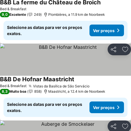
B&B La ferme du Château de Broich
Bed & Breakfast
9,0
Excelente
249
Plombières, a 11.9 km de Noorbeek
Selecione as datas para ver os preços
Ver preços
exatos.
Partilhar
Ad
B&B De Hofnar Maastricht
Bed & Breakfast
Vistas da Basílica de São Servácio
8,3
Muito boa
858
Maastricht, a 12.4 km de Noorbeek
Selecione as datas para ver os preços
Ver preços
exatos.
Partilhar
Ad