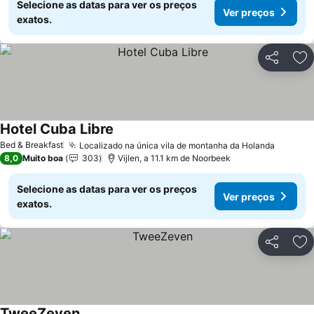
Selecione as datas para ver os preços
Ver preços
exatos.
Partilhar
Ad
Hotel Cuba Libre
Bed & Breakfast
Localizado na única vila de montanha da Holanda
8,0
Muito boa
303
Vijlen, a 11.1 km de Noorbeek
Selecione as datas para ver os preços
Ver preços
exatos.
Partilhar
Ad
TweeZeven