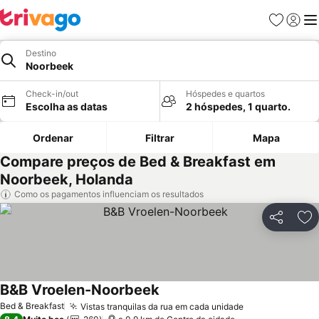
Favoritos
Iniciar
Me
Destino
Noorbeek
Check-in/out
Hóspedes e quartos
Escolha as datas
2 hóspedes, 1 quarto.
Ordenar
Filtrar
Mapa
Compare preços de Bed & Breakfast em
Noorbeek, Holanda
Como os pagamentos influenciam os resultados
Partilhar
Ad
B&B Vroelen-Noorbeek
Bed & Breakfast
Vistas tranquilas da rua em cada unidade