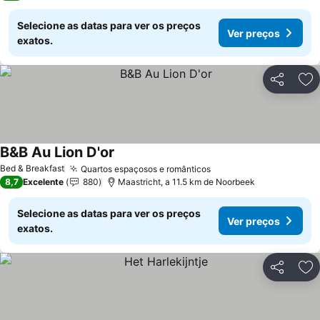
Selecione as datas para ver os preços
Ver preços
exatos.
Partilhar
Ad
B&B Au Lion D'or
Bed & Breakfast
Quartos espaçosos e românticos
8,7
Excelente
880
Maastricht, a 11.5 km de Noorbeek
Selecione as datas para ver os preços
Ver preços
exatos.
Partilhar
Ad