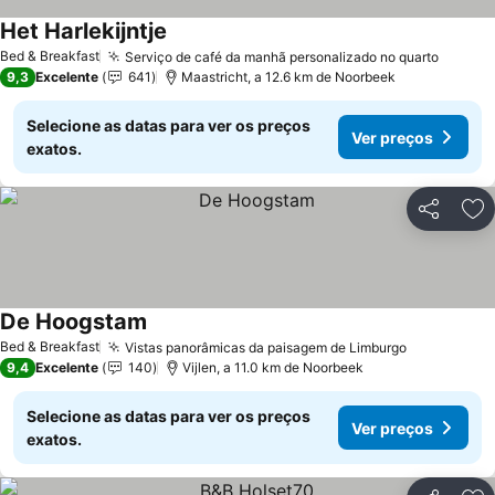
Het Harlekijntje
Bed & Breakfast
Serviço de café da manhã personalizado no quarto
9,3
Excelente
641
Maastricht, a 12.6 km de Noorbeek
Selecione as datas para ver os preços
Ver preços
exatos.
Partilhar
Ad
De Hoogstam
Bed & Breakfast
Vistas panorâmicas da paisagem de Limburgo
9,4
Excelente
140
Vijlen, a 11.0 km de Noorbeek
Selecione as datas para ver os preços
Ver preços
exatos.