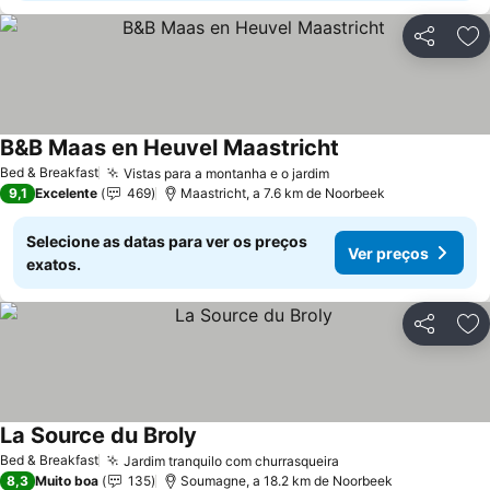
Partilhar
Ad
B&B Maas en Heuvel Maastricht
Bed & Breakfast
Vistas para a montanha e o jardim
9,1
Excelente
469
Maastricht, a 7.6 km de Noorbeek
Selecione as datas para ver os preços
Ver preços
exatos.
Partilhar
Ad
La Source du Broly
Bed & Breakfast
Jardim tranquilo com churrasqueira
8,3
Muito boa
135
Soumagne, a 18.2 km de Noorbeek