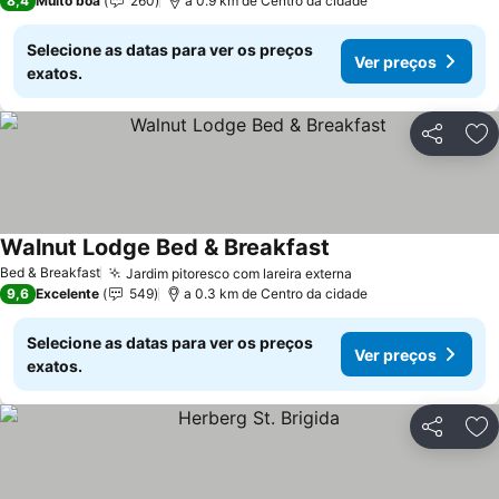
8,4
Muito boa
260
a 0.9 km de Centro da cidade
Selecione as datas para ver os preços
Ver preços
exatos.
Partilhar
Ad
Walnut Lodge Bed & Breakfast
Bed & Breakfast
Jardim pitoresco com lareira externa
9,6
Excelente
549
a 0.3 km de Centro da cidade
Selecione as datas para ver os preços
Ver preços
exatos.
Partilhar
Ad