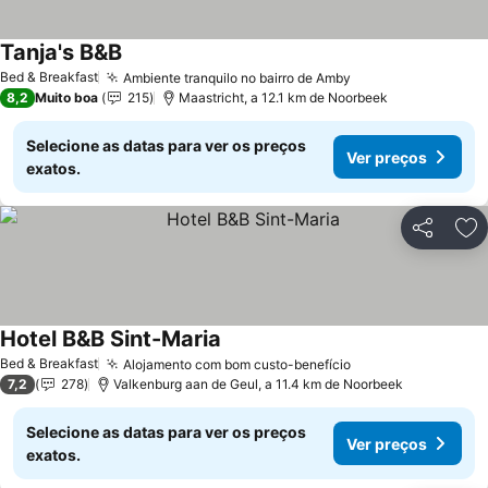
Tanja's B&B
Bed & Breakfast
Ambiente tranquilo no bairro de Amby
8,2
Muito boa
215
Maastricht, a 12.1 km de Noorbeek
Selecione as datas para ver os preços
Ver preços
exatos.
Partilhar
Ad
Hotel B&B Sint-Maria
Bed & Breakfast
Alojamento com bom custo-benefício
7,2
278
Valkenburg aan de Geul, a 11.4 km de Noorbeek
Selecione as datas para ver os preços
Ver preços
exatos.