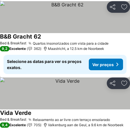
Partilhar
Ad
B&B Gracht 62
Bed & Breakfast
Quartos insonorizados com vista para a cidade
9,2
Excelente
362
Maastricht, a 12.5 km de Noorbeek
Selecione as datas para ver os preços
Ver preços
exatos.
Partilhar
Ad
Vida Verde
Bed & Breakfast
Relaxamento ao ar livre com terraço ensolarado
9,4
Excelente
705
Valkenburg aan de Geul, a 9.6 km de Noorbeek