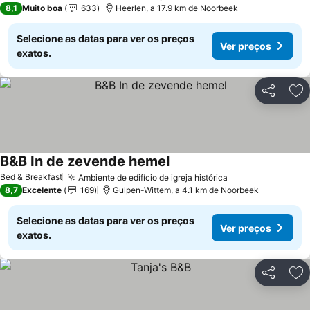
8,1
Muito boa
633
Heerlen, a 17.9 km de Noorbeek
Selecione as datas para ver os preços
Ver preços
exatos.
Partilhar
Ad
B&B In de zevende hemel
Bed & Breakfast
Ambiente de edifício de igreja histórica
8,7
Excelente
169
Gulpen-Wittem, a 4.1 km de Noorbeek
Selecione as datas para ver os preços
Ver preços
exatos.
Partilhar
Ad