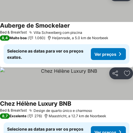
Auberge de Smockelaer
Bed & Breakfast
Villa Schweiberg com piscina
8,4
Muito boa
1.060
Heijenrade, a 5.0 km de Noorbeek
Selecione as datas para ver os preços
Ver preços
exatos.
Partilhar
Ad
Chez Hélène Luxury BNB
Bed & Breakfast
Design de quarto único e charmoso
8,7
Excelente
276
Maastricht, a 12.7 km de Noorbeek
Selecione as datas para ver os preços
Ver preços