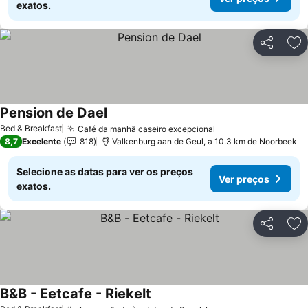
exatos.
Partilhar
Ad
Pension de Dael
Bed & Breakfast
Café da manhã caseiro excepcional
8,7
Excelente
818
Valkenburg aan de Geul, a 10.3 km de Noorbeek
Selecione as datas para ver os preços
Ver preços
exatos.
Partilhar
Ad
B&B - Eetcafe - Riekelt