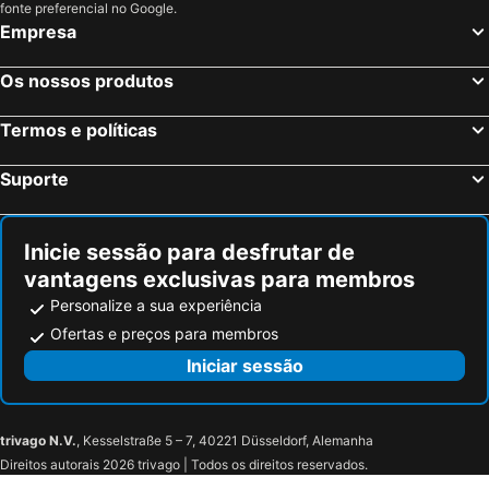
Ferrières, bed and breakfasts
Zonhoven, bed and breakfasts
fonte preferencial no Google.
Empresa
Waimes, bed and breakfasts
Jalhay, bed and breakfasts
Maasgouw, bed and breakfasts
Hulsberg, bed and breakfasts
Os nossos produtos
Gulpen-Wittem, bed and breakfasts
Stavelot, bed and breakfasts
Termos e políticas
Monschau, bed and breakfasts
Verviers, bed and breakfasts
Riemst, bed and breakfasts
Huy, bed and breakfasts
Suporte
Trooz, bed and breakfasts
Bocholt, bed and breakfasts
Maasmechelen, bed and breakfasts
Aywaille, bed and breakfasts
Inicie sessão para desfrutar de
vantagens exclusivas para membros
Personalize a sua experiência
Ofertas e preços para membros
Iniciar sessão
trivago N.V.
, Kesselstraße 5 – 7, 40221 Düsseldorf, Alemanha
Direitos autorais 2026 trivago | Todos os direitos reservados.