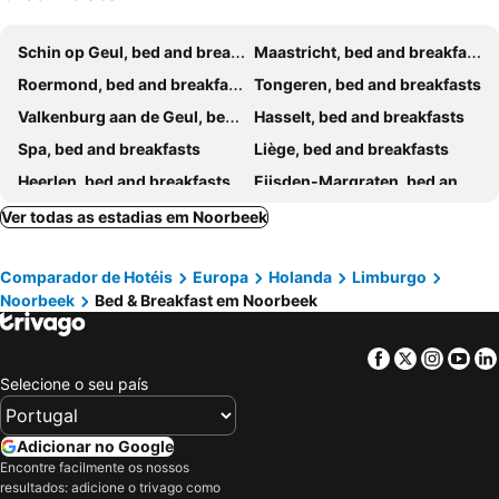
TweeZeven
Sint Pieter
Schin op Geul, bed and breakfasts
Maastricht, bed and breakfasts
Roermond, bed and breakfasts
Tongeren, bed and breakfasts
Valkenburg aan de Geul, bed and breakfasts
Hasselt, bed and breakfasts
Spa, bed and breakfasts
Liège, bed and breakfasts
Heerlen, bed and breakfasts
Eijsden-Margraten, bed and breakfasts
Sittard, bed and breakfasts
Dilsen-Stokkem, bed and breakfasts
Ver todas as estadias em Noorbeek
Voeren, bed and breakfasts
Heijenrade, bed and breakfasts
Comparador de Hotéis
Europa
Holanda
Limburgo
Heers, bed and breakfasts
Borgloon, bed and breakfasts
Noorbeek
Bed & Breakfast em Noorbeek
Heimbach, bed and breakfasts
Malmedy, bed and breakfasts
Ohé en Laak, bed and breakfasts
Bütgenbach, bed and breakfasts
Facebook
Twitter
Insta
Yo
Nuth, bed and breakfasts
Stoumont, bed and breakfasts
Selecione o seu país
Maaseik, bed and breakfasts
Vaals, bed and breakfasts
Lanaken, bed and breakfasts
Plombières, bed and breakfasts
Adicionar no Google
Encontre facilmente os nossos
Vijlen, bed and breakfasts
Bilzen, bed and breakfasts
resultados: adicione o trivago como