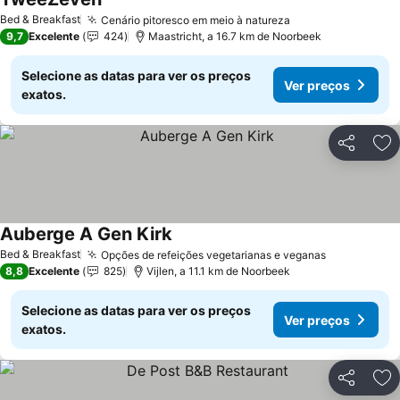
Bed & Breakfast
Cenário pitoresco em meio à natureza
9,7
Excelente
424
Maastricht, a 16.7 km de Noorbeek
Selecione as datas para ver os preços
Ver preços
exatos.
Partilhar
Ad
Auberge A Gen Kirk
Bed & Breakfast
Opções de refeições vegetarianas e veganas
8,8
Excelente
825
Vijlen, a 11.1 km de Noorbeek
Selecione as datas para ver os preços
Ver preços
exatos.
Partilhar
Ad