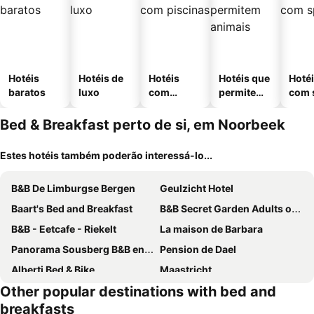
Hotéis
Hotéis de
Hotéis
Hotéis que
Hoté
baratos
luxo
com
permitem
com 
piscinas
animais
Bed & Breakfast perto de si, em Noorbeek
Estes hotéis também poderão interessá-lo...
B&B De Limburgse Bergen
Geulzicht Hotel
Baart's Bed and Breakfast
B&B Secret Garden Adults only
B&B - Eetcafe - Riekelt
La maison de Barbara
Panorama Sousberg B&B en appartementen
Pension de Dael
Alberti Bed & Bike
Maastricht
Other popular destinations with bed and
B&B De Hofnar Maastricht
Chez Hélène Luxury BNB
breakfasts
côté verger B&B
B&B 't Kloaster