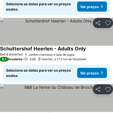
Selecione as datas para ver os preços
Ver preços
exatos.
Partilhar
Ad
Schuttershof Heerlen - Adults Only
Bed & Breakfast
Jardim charmoso e sala de jogos
9,1
Excelente
328
Heerlen, a 17.3 km de Noorbeek
Selecione as datas para ver os preços
Ver preços
exatos.
Partilhar
Ad