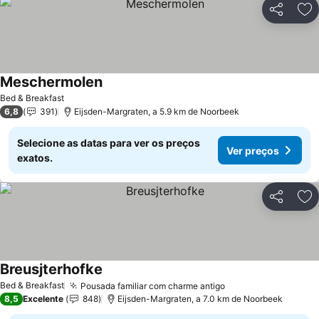
Partilhar
Ad
Meschermolen
Bed & Breakfast
6,8
391
Eijsden-Margraten, a 5.9 km de Noorbeek
Selecione as datas para ver os preços
Ver preços
exatos.
Partilhar
Ad
Breusjterhofke
Bed & Breakfast
Pousada familiar com charme antigo
8,5
Excelente
848
Eijsden-Margraten, a 7.0 km de Noorbeek