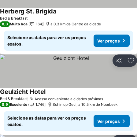
Herberg St. Brigida
Bed & Breakfast
8,3
Muito boa
164
a 0.3 km de Centro da cidade
Selecione as datas para ver os preços
Ver preços
exatos.
Partilhar
Ad
Geulzicht Hotel
Bed & Breakfast
Acesso conveniente a cidades próximas
8,9
Excelente
1.746
Schin op Geul, a 10.5 km de Noorbeek
Selecione as datas para ver os preços
Ver preços
exatos.