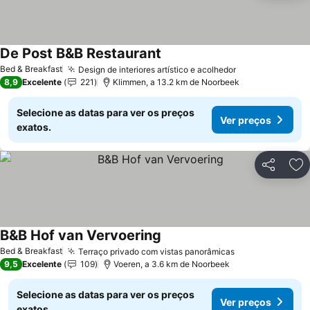
De Post B&B Restaurant
Bed & Breakfast
Design de interiores artístico e acolhedor
8,9
Excelente
221
Klimmen, a 13.2 km de Noorbeek
Selecione as datas para ver os preços
Ver preços
exatos.
Partilhar
Ad
B&B Hof van Vervoering
Bed & Breakfast
Terraço privado com vistas panorâmicas
9,5
Excelente
109
Voeren, a 3.6 km de Noorbeek
Selecione as datas para ver os preços
Ver preços
exatos.