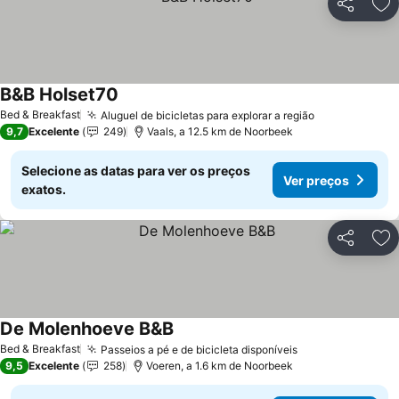
Partilhar
Ad
B&B Holset70
Bed & Breakfast
Aluguel de bicicletas para explorar a região
9,7
Excelente
249
Vaals, a 12.5 km de Noorbeek
Selecione as datas para ver os preços
Ver preços
exatos.
Partilhar
Ad
De Molenhoeve B&B
Bed & Breakfast
Passeios a pé e de bicicleta disponíveis
9,5
Excelente
258
Voeren, a 1.6 km de Noorbeek