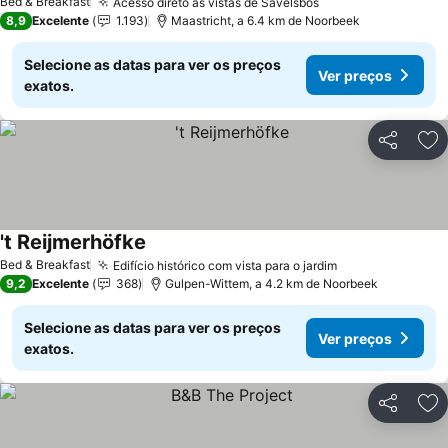
Bed & Breakfast
Acesso direto às vistas de Savelsbos
8,9
Excelente
1.193
Maastricht, a 6.4 km de Noorbeek
Selecione as datas para ver os preços
Ver preços
exatos.
Partilhar
Ad
't Reijmerhöfke
Bed & Breakfast
Edifício histórico com vista para o jardim
9,2
Excelente
368
Gulpen-Wittem, a 4.2 km de Noorbeek
Selecione as datas para ver os preços
Ver preços
exatos.
Partilhar
Ad