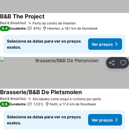
B&B The Project
Bed & Breakfast
Perto do centro de Heerlen
9,4
Excelente
874
Heerlen, a 18.1 km de Noorbeek
Selecione as datas para ver os preços
Ver preços
exatos.
Partilhar
Ad
Brasserie/B&B De Pletsmolen
Bed & Breakfast
Atividades como esqui e ciclismo por perto
8,6
Excelente
1.031
Nuth, a 17.4 km de Noorbeek
Selecione as datas para ver os preços
Ver preços
exatos.