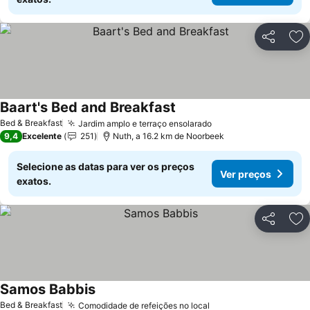
Partilhar
Ad
Baart's Bed and Breakfast
Bed & Breakfast
Jardim amplo e terraço ensolarado
9,4
Excelente
251
Nuth, a 16.2 km de Noorbeek
Selecione as datas para ver os preços
Ver preços
exatos.
Partilhar
Ad
Samos Babbis
Bed & Breakfast
Comodidade de refeições no local