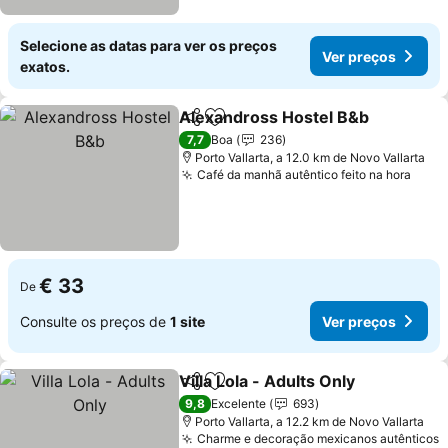
Selecione as datas para ver os preços
Ver preços
exatos.
Alexandross Hostel B&b
Partilhar
Adicionar aos favoritos
V
7,7
Boa
236
Porto Vallarta, a 12.0 km de Novo Vallarta
Café da manhã autêntico feito na hora
Ver 
€ 33
De
Consulte os preços de
1 site
Ver preços
Villa Lola - Adults Only
Partilhar
Adicionar aos favoritos
Ver
9,8
Excelente
693
Porto Vallarta, a 12.2 km de Novo Vallarta
Charme e decoração mexicanos autênticos
V