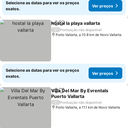
Selecione as datas para ver os preços
Ver preços
exatos.
hostal la playa vallarta
Partilhar
Adicionar aos favoritos
Ver 
/
Pontuação não disponível
Porto Vallarta, a 10.8 km de Novo Vallarta
Selecione as datas para ver os preços
Ver preços
exatos.
Villa Del Mar By Evrentals
Partilhar
Adicionar aos favoritos
Puerto Vallarta
Ver preços
/
Pontuação não disponível
Porto Vallarta, a 11.1 km de Novo Vallarta