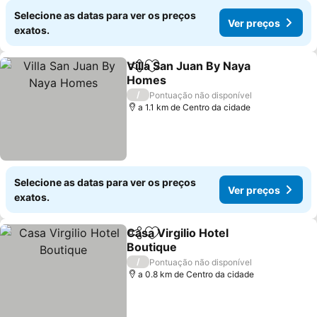
Selecione as datas para ver os preços
Ver preços
exatos.
Villa San Juan By Naya
Partilhar
Adicionar aos favoritos
Homes
Ver preços
/
Pontuação não disponível
a 1.1 km de Centro da cidade
Selecione as datas para ver os preços
Ver preços
exatos.
Casa Virgilio Hotel
Partilhar
Adicionar aos favoritos
Boutique
Ver preços
/
Pontuação não disponível
a 0.8 km de Centro da cidade