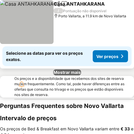
Casa ANTAHKARANA
Partilhar
Adicionar aos favoritos
Ver 
/
Pontuação não disponível
Porto Vallarta, a 11.9 km de Novo Vallarta
Selecione as datas para ver os preços
Ver preços
exatos.
Mostrar mais
Os preços e a disponibilidade que recebemos dos sites de reserva
mudam frequentemente. Como tal, pode haver diferenças entre as
ofertas que consulta no trivago e os preços que estão disponíveis
nos sites de reserva.
Perguntas Frequentes sobre Novo Vallarta
Intervalo de preços
Os preços de Bed & Breakfast em Novo Vallarta variam entre
‎€ 33
e