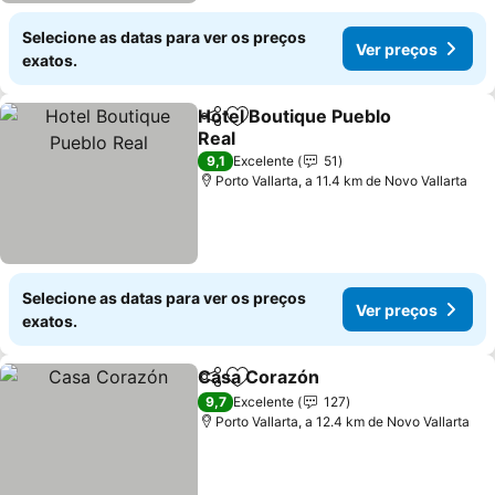
Selecione as datas para ver os preços
Ver preços
exatos.
Hotel Boutique Pueblo
Partilhar
Adicionar aos favoritos
Real
Ver preços
9,1
Excelente
51
Porto Vallarta, a 11.4 km de Novo Vallarta
Selecione as datas para ver os preços
Ver preços
exatos.
Casa Corazón
Partilhar
Adicionar aos favoritos
Ver preços
9,7
Excelente
127
Porto Vallarta, a 12.4 km de Novo Vallarta