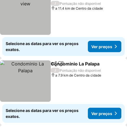
/
Pontuação não disponível
a 11.4 km de Centro da cidade
Selecione as datas para ver os preços
Ver preços
exatos.
Condominio La Palapa
Partilhar
Adicionar aos favoritos
Ver 
/
Pontuação não disponível
a 7.9 km de Centro da cidade
Selecione as datas para ver os preços
Ver preços
exatos.