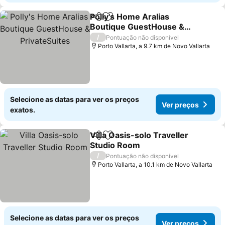
Polly's Home Aralias
Partilhar
Adicionar aos favoritos
Boutique GuestHouse &
PrivateSuites
Ver preços
/
Pontuação não disponível
Porto Vallarta, a 9.7 km de Novo Vallarta
Selecione as datas para ver os preços
Ver preços
exatos.
Villa Oasis-solo Traveller
Partilhar
Adicionar aos favoritos
Studio Room
Ver preços
/
Pontuação não disponível
Porto Vallarta, a 10.1 km de Novo Vallarta
Selecione as datas para ver os preços
Ver preços