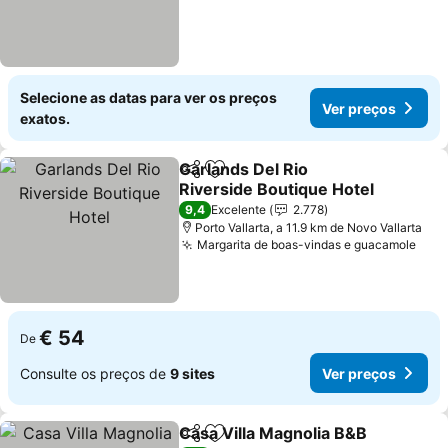
Selecione as datas para ver os preços
Ver preços
exatos.
Garlands Del Rio
Partilhar
Adicionar aos favoritos
Riverside Boutique Hotel
Ver preços
9,4
Excelente
2.778
Porto Vallarta, a 11.9 km de Novo Vallarta
Margarita de boas-vindas e guacamole
Ver 
€ 54
De
Consulte os preços de
9 sites
Ver preços
Casa Villa Magnolia B&B
Partilhar
Adicionar aos favoritos
Ve