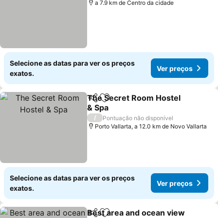
a 7.9 km de Centro da cidade
Selecione as datas para ver os preços
Ver preços
exatos.
The Secret Room Hostel
Partilhar
Adicionar aos favoritos
& Spa
Ver preços
/
Pontuação não disponível
Porto Vallarta, a 12.0 km de Novo Vallarta
Selecione as datas para ver os preços
Ver preços
exatos.
Best area and ocean view
Partilhar
Adicionar aos favoritos