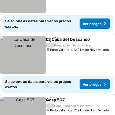
Selecione as datas para ver os preços
Ver preços
exatos.
La Casa del Descanso
Partilhar
Adicionar aos favoritos
Ver 
/
Pontuação não disponível
Porto Vallarta, a 12.2 km de Novo Vallarta
Selecione as datas para ver os preços
Ver preços
exatos.
Casa 567
Partilhar
Adicionar aos favoritos
Ver preços
/
Pontuação não disponível
Porto Vallarta, a 12.2 km de Novo Vallarta