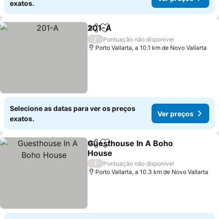
exatos.
201-A
Partilhar
Adicionar aos favoritos
Ver preços
/
Pontuação não disponível
Porto Vallarta, a 10.1 km de Novo Vallarta
Selecione as datas para ver os preços
Ver preços
exatos.
Guesthouse In A Boho
Partilhar
Adicionar aos favoritos
House
Ver preços
/
Pontuação não disponível
Porto Vallarta, a 10.3 km de Novo Vallarta