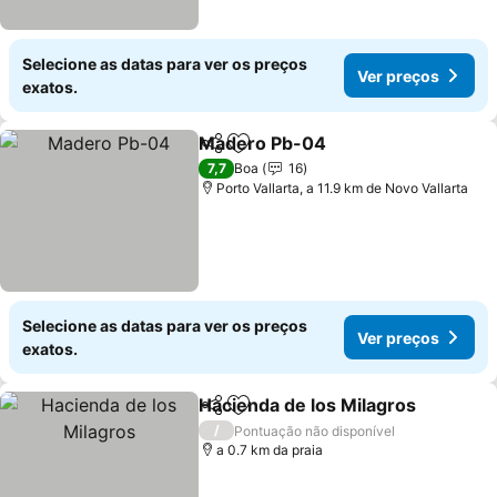
Selecione as datas para ver os preços
Ver preços
exatos.
Madero Pb-04
Partilhar
Adicionar aos favoritos
Ver preços
7,7
Boa
16
Porto Vallarta, a 11.9 km de Novo Vallarta
Selecione as datas para ver os preços
Ver preços
exatos.
Hacienda de los Milagros
Partilhar
Adicionar aos favoritos
V
/
Pontuação não disponível
a 0.7 km da praia