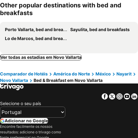
Other popular destinations with bed and
breakfasts
Porto Vallarta, bed and breakfasts
Sayulita, bed and breakfasts
Lo de Marcos, bed and breakfasts
Ver todas as estadias em Novo Vallarta
Comparador de Hotéis
América do Norte
México
Nayarit
Novo Vallarta
Bed & Breakfast em Novo Vallarta
Facebook
Twitter
Insta
Yo
Selecione o seu país
Adicionar no Google
Encontre facilmente os nossos
resultados: adicione o trivago como
fonte preferencial no Google.