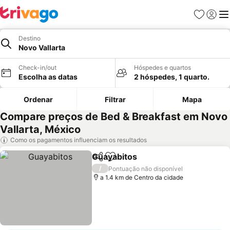
Favoritos
Iniciar
Me
Destino
Novo Vallarta
Check-in/out
Hóspedes e quartos
Escolha as datas
2 hóspedes, 1 quarto.
Ordenar
Filtrar
Mapa
Compare preços de Bed & Breakfast em Novo
Vallarta, México
Como os pagamentos influenciam os resultados
Guayabitos
Partilhar
Adicionar aos favoritos
Ver preços
/
Pontuação não disponível
a 1.4 km de Centro da cidade