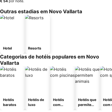
‎€ 54
por noite.
Outras estadias em Novo Vallarta
Hotel
Resorts
Categorias de hotéis populares em Novo
Vallarta
Hotéis
Hotéis de
Hotéis
Hotéis que
Hoté
baratos
luxo
com
permitem
com 
piscinas
animais