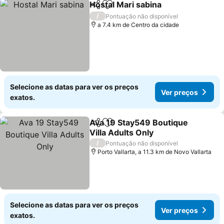
Hostal Mari sabina
Partilhar
Adicionar aos favoritos
Ver pre
/
Pontuação não disponível
a 7.4 km de Centro da cidade
Selecione as datas para ver os preços
Ver preços
exatos.
Ava 19 Stay549 Boutique
Partilhar
Adicionar aos favoritos
Villa Adults Only
Ver preços
/
Pontuação não disponível
Porto Vallarta, a 11.3 km de Novo Vallarta
Selecione as datas para ver os preços
Ver preços
exatos.