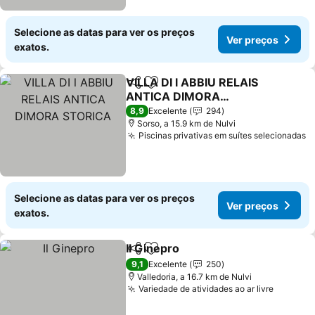
Selecione as datas para ver os preços
Ver preços
exatos.
VILLA DI l ABBIU RELAIS
Partilhar
Adicionar aos favoritos
ANTICA DIMORA
STORICA
8,9
Excelente
294
Sorso, a 15.9 km de Nulvi
Piscinas privativas em suítes selecionadas
Selecione as datas para ver os preços
Ver preços
exatos.
Il Ginepro
Partilhar
Adicionar aos favoritos
9,1
Excelente
250
Valledoria, a 16.7 km de Nulvi
Variedade de atividades ao ar livre