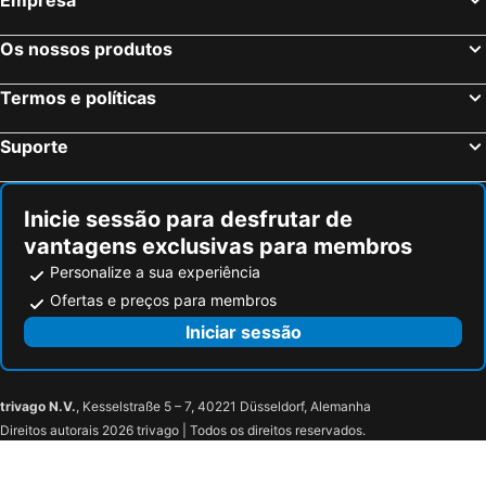
Monteleone Rocca Doria, bed and breakfasts
Ploaghe, bed and breakfasts
Padria, bed and breakfasts
Luras, bed and breakfasts
Os nossos produtos
Aglientu, bed and breakfasts
Berchidda, bed and breakfasts
Termos e políticas
Chiaramonti, bed and breakfasts
Bottidda, bed and breakfasts
Usini, bed and breakfasts
Torralba, bed and breakfasts
Suporte
Giave, bed and breakfasts
Cossoine, bed and breakfasts
Thiesi, bed and breakfasts
Cheremule, bed and breakfasts
Inicie sessão para desfrutar de
vantagens exclusivas para membros
Personalize a sua experiência
Ofertas e preços para membros
Iniciar sessão
trivago N.V.
, Kesselstraße 5 – 7, 40221 Düsseldorf, Alemanha
Direitos autorais 2026 trivago | Todos os direitos reservados.