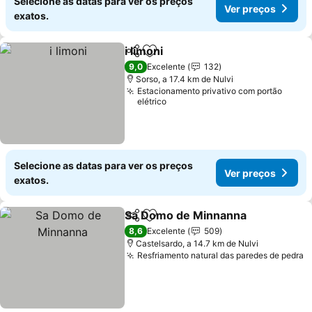
Selecione as datas para ver os preços
Ver preços
exatos.
i limoni
Partilhar
Adicionar aos favoritos
9,0
Excelente
132
Sorso, a 17.4 km de Nulvi
Estacionamento privativo com portão
elétrico
Selecione as datas para ver os preços
Ver preços
exatos.
Sa Domo de Minnanna
Partilhar
Adicionar aos favoritos
8,6
Excelente
509
Castelsardo, a 14.7 km de Nulvi
Resfriamento natural das paredes de pedra