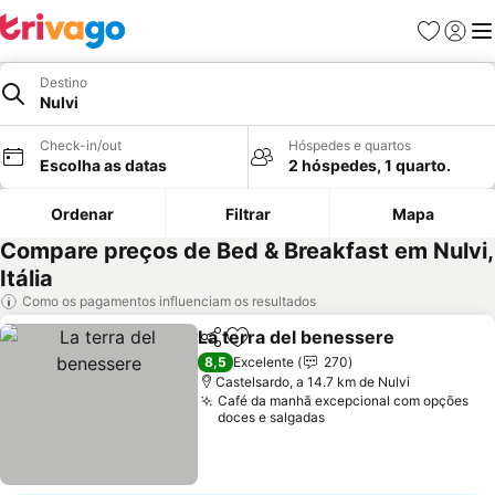
Favoritos
Iniciar
Me
Destino
Nulvi
Check-in/out
Hóspedes e quartos
Escolha as datas
2 hóspedes, 1 quarto.
Ordenar
Filtrar
Mapa
Compare preços de Bed & Breakfast em Nulvi,
Itália
Como os pagamentos influenciam os resultados
La terra del benessere
Partilhar
Adicionar aos favoritos
8,5
Excelente
270
Castelsardo, a 14.7 km de Nulvi
Café da manhã excepcional com opções
doces e salgadas