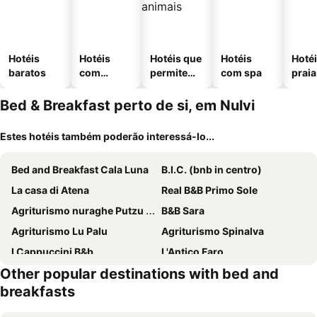
Hotéis
Hotéis
Hotéis que
Hotéis
Hotéi
baratos
com
permitem
com spa
praia
piscinas
animais
Bed & Breakfast perto de si, em Nulvi
Estes hotéis também poderão interessá-lo...
Bed and Breakfast Cala Luna
B.I.C. (bnb in centro)
La casa di Atena
Real B&B Primo Sole
Agriturismo nuraghe Putzu Canu
B&B Sara
Agriturismo Lu Palu
Agriturismo Spinalva
I Cappuccini B&b
L'Antico Faro
Other popular destinations with bed and
B&B Dell' Abbaddu
Sassari-In
breakfasts
Album Boutique Rooms
Copenaghen House
B&B I 4 Venti
Tuffudesu Experience