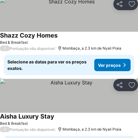
Partilhar
Ad
Shazz Cozy Homes
Bed & Breakfast
/
Mombaça, a 2.3 km de Nyali Praia
Pontuação não disponível
Selecione as datas para ver os preços
Ver preços
exatos.
Partilhar
Ad
Aisha Luxury Stay
Bed & Breakfast
/
Mombaça, a 2.3 km de Nyali Praia
Pontuação não disponível