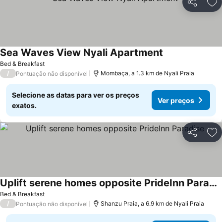
Partilhar
Ad
Sea Waves View Nyali Apartment
Bed & Breakfast
/
Mombaça, a 1.3 km de Nyali Praia
Pontuação não disponível
Selecione as datas para ver os preços
Ver preços
exatos.
Partilhar
Ad
Uplift serene homes opposite PrideInn Paradise
Bed & Breakfast
/
Shanzu Praia, a 6.9 km de Nyali Praia
Pontuação não disponível