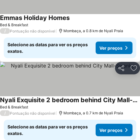
Emmas Holiday Homes
Bed & Breakfast
/
Mombaça, a 0.8 km de Nyali Praia
Pontuação não disponível
Selecione as datas para ver os preços
Ver preços
exatos.
Partilhar
Ad
Nyali Exquisite 2 bedroom behind City Mall-Swanky
Bed & Breakfast
/
Mombaça, a 0.7 km de Nyali Praia
Pontuação não disponível
Selecione as datas para ver os preços
Ver preços
exatos.