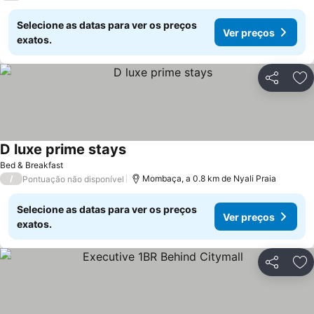
Selecione as datas para ver os preços
Ver preços
exatos.
Partilhar
Ad
D luxe prime stays
Bed & Breakfast
/
Mombaça, a 0.8 km de Nyali Praia
Pontuação não disponível
Selecione as datas para ver os preços
Ver preços
exatos.
Partilhar
Ad