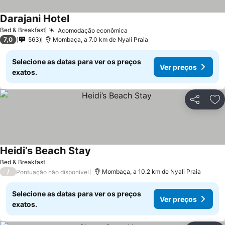
Darajani Hotel
Bed & Breakfast
Acomodação econômica
7,0
563
Mombaça, a 7.0 km de Nyali Praia
Selecione as datas para ver os preços
Ver preços
exatos.
Partilhar
Ad
Heidi’s Beach Stay
Bed & Breakfast
/
Mombaça, a 10.2 km de Nyali Praia
Pontuação não disponível
Selecione as datas para ver os preços
Ver preços
exatos.