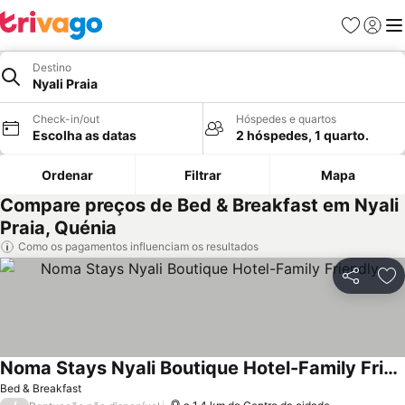
Favoritos
Iniciar
Me
Destino
Nyali Praia
Check-in/out
Hóspedes e quartos
Escolha as datas
2 hóspedes, 1 quarto.
Ordenar
Filtrar
Mapa
Compare preços de Bed & Breakfast em Nyali
Praia, Quénia
Como os pagamentos influenciam os resultados
Partilhar
Ad
Noma Stays Nyali Boutique Hotel-Family Friendly
Bed & Breakfast