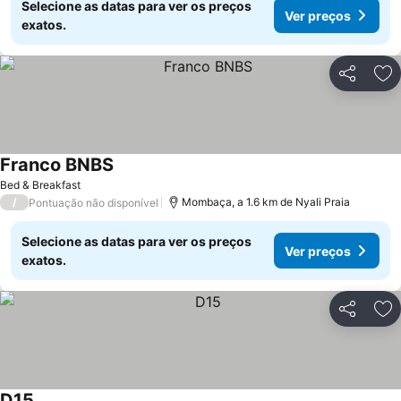
Selecione as datas para ver os preços
Ver preços
exatos.
Partilhar
Ad
Franco BNBS
Bed & Breakfast
/
Mombaça, a 1.6 km de Nyali Praia
Pontuação não disponível
Selecione as datas para ver os preços
Ver preços
exatos.
Partilhar
Ad
D15