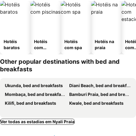
Hotéis
Hotéis
Hotéis
Hotéis na
Hoté
baratos
com
com spa
praia
com
piscinas
esta
ment
Other popular destinations with bed and
breakfasts
Ukunda, bed and breakfasts
Diani Beach, bed and breakfasts
Mombaça, bed and breakfasts
Bamburi Praia, bed and breakfasts
Kilifi, bed and breakfasts
Kwale, bed and breakfasts
Ver todas as estadias em Nyali Praia