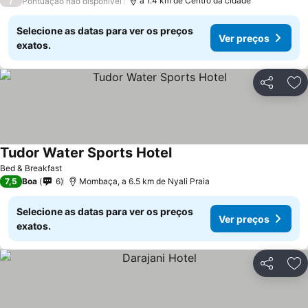
/
a 1.4 km de Centro da cidade
Pontuação não disponível
Selecione as datas para ver os preços
Ver preços
exatos.
Partilhar
Ad
Tudor Water Sports Hotel
Bed & Breakfast
7,5
Boa
6
Mombaça, a 6.5 km de Nyali Praia
Selecione as datas para ver os preços
Ver preços
exatos.
Partilhar
Ad