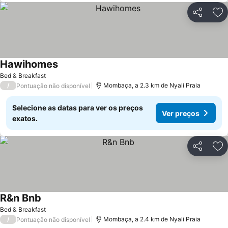
Partilhar
Ad
Hawihomes
Bed & Breakfast
/
Mombaça, a 2.3 km de Nyali Praia
Pontuação não disponível
Selecione as datas para ver os preços
Ver preços
exatos.
Partilhar
Ad
R&n Bnb
Bed & Breakfast
/
Mombaça, a 2.4 km de Nyali Praia
Pontuação não disponível