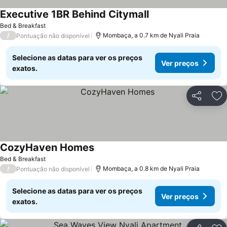
Executive 1BR Behind Citymall
Bed & Breakfast
/
Mombaça, a 0.7 km de Nyali Praia
Pontuação não disponível
Selecione as datas para ver os preços
Ver preços
exatos.
Partilhar
Ad
CozyHaven Homes
Bed & Breakfast
/
Mombaça, a 0.8 km de Nyali Praia
Pontuação não disponível
Selecione as datas para ver os preços
Ver preços
exatos.