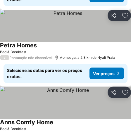
Partilhar
Ad
Petra Homes
Bed & Breakfast
/
Mombaça, a 2.3 km de Nyali Praia
Pontuação não disponível
Selecione as datas para ver os preços
Ver preços
exatos.
Partilhar
Ad
Anns Comfy Home
Bed & Breakfast