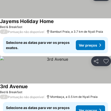
Jayems Holiday Home
Bed & Breakfast
/
Bamburi Praia, a 3.7 km de Nyali Praia
Pontuação não disponível
Selecione as datas para ver os preços
Ver preços
exatos.
Partilhar
Ad
3rd Avenue
Bed & Breakfast
/
Mombaça, a 0.5 km de Nyali Praia
Pontuação não disponível
Selecione as datas para ver os preços
Ver preços