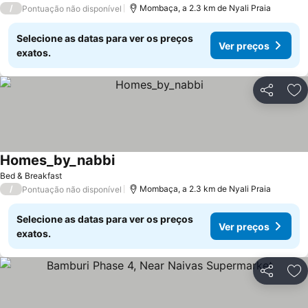
/
Mombaça, a 2.3 km de Nyali Praia
Pontuação não disponível
Selecione as datas para ver os preços
Ver preços
exatos.
Partilhar
Ad
Homes_by_nabbi
Bed & Breakfast
/
Mombaça, a 2.3 km de Nyali Praia
Pontuação não disponível
Selecione as datas para ver os preços
Ver preços
exatos.
Partilhar
Ad