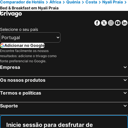
Comparador de Hotéis
África
Quénia
Costa
Nyali Praia
Bed & Breakfast em Nyali Praia
Facebook
Twitter
Insta
Yo
Selecione o seu país
Adicionar no Google
Encontre facilmente os nossos
resultados: adicione o trivago como
fonte preferencial no Google.
Empresa
Os nossos produtos
Termos e políticas
Suporte
Inicie sessão para desfrutar de