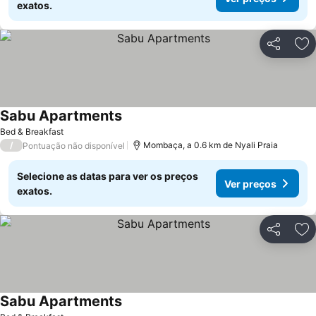
exatos.
Partilhar
Ad
Sabu Apartments
Bed & Breakfast
/
Mombaça, a 0.6 km de Nyali Praia
Pontuação não disponível
Selecione as datas para ver os preços
Ver preços
exatos.
Partilhar
Ad
Sabu Apartments