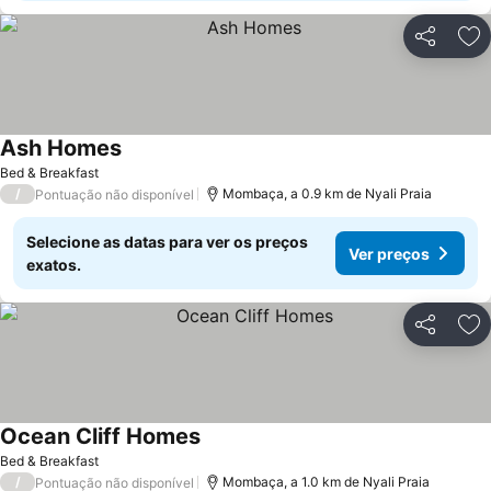
Partilhar
Ad
Ash Homes
Bed & Breakfast
/
Mombaça, a 0.9 km de Nyali Praia
Pontuação não disponível
Selecione as datas para ver os preços
Ver preços
exatos.
Partilhar
Ad
Ocean Cliff Homes
Bed & Breakfast
/
Mombaça, a 1.0 km de Nyali Praia
Pontuação não disponível