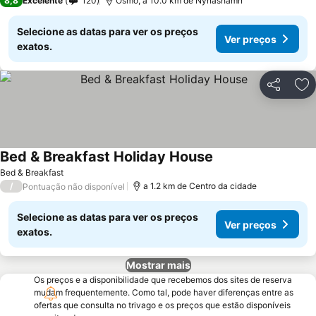
8,8
Excelente
120
Ösmo, a 10.0 km de Nynäshamn
Selecione as datas para ver os preços
Ver preços
exatos.
Partilhar
Ad
Bed & Breakfast Holiday House
Ver preços
Bed & Breakfast
/
a 1.2 km de Centro da cidade
Pontuação não disponível
Selecione as datas para ver os preços
Ver preços
exatos.
Mostrar mais
Os preços e a disponibilidade que recebemos dos sites de reserva
mudam frequentemente. Como tal, pode haver diferenças entre as
ofertas que consulta no trivago e os preços que estão disponíveis