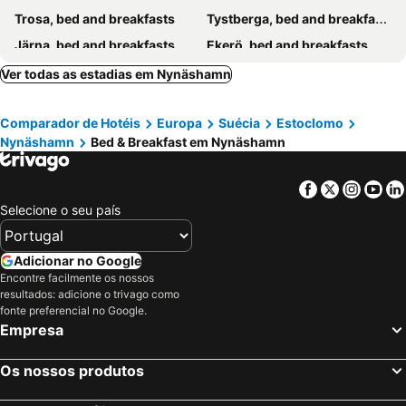
Trosa, bed and breakfasts
Tystberga, bed and breakfasts
Järna, bed and breakfasts
Ekerö, bed and breakfasts
Hägersten, bed and breakfasts
Skå, bed and breakfasts
Ver todas as estadias em Nynäshamn
Grödinge, bed and breakfasts
Vagnhärad, bed and breakfasts
Comparador de Hotéis
Europa
Suécia
Estoclomo
Huddinge, bed and breakfasts
Nacka, bed and breakfasts
Nynäshamn
Bed & Breakfast em Nynäshamn
Facebook
Twitter
Insta
Yo
Selecione o seu país
Adicionar no Google
Encontre facilmente os nossos
resultados: adicione o trivago como
fonte preferencial no Google.
Empresa
Os nossos produtos