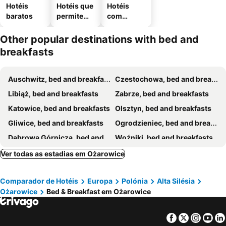
Hotéis
Hotéis que
Hotéis
baratos
permitem
com
animais
estaciona
mento
Other popular destinations with bed and
breakfasts
Auschwitz, bed and breakfasts
Czestochowa, bed and breakfasts
Libiąż, bed and breakfasts
Zabrze, bed and breakfasts
Katowice, bed and breakfasts
Olsztyn, bed and breakfasts
Gliwice, bed and breakfasts
Ogrodzieniec, bed and breakfasts
Dąbrowa Górnicza, bed and breakfasts
Woźniki, bed and breakfasts
Miasteczko Śląskie, bed and breakfasts
Lubliniec, bed and breakfasts
Ver todas as estadias em Ożarowice
Żarki, bed and breakfasts
Ujazd, bed and breakfasts
Comparador de Hotéis
Europa
Polónia
Alta Silésia
Myslowice, bed and breakfasts
Ożarowice
Bed & Breakfast em Ożarowice
Facebook
Twitter
Insta
Yo