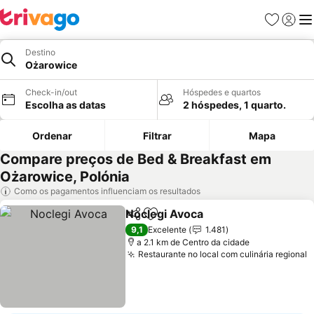
Favoritos
Iniciar
Me
Destino
Ożarowice
Check-in/out
Hóspedes e quartos
Escolha as datas
2 hóspedes, 1 quarto.
Ordenar
Filtrar
Mapa
Compare preços de Bed & Breakfast em
Ożarowice, Polónia
Como os pagamentos influenciam os resultados
Noclegi Avoca
Partilhar
Adicionar aos favoritos
9,1
Excelente
1.481
a 2.1 km de Centro da cidade
Restaurante no local com culinária regional