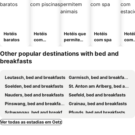
Hotéis
Hotéis
Hotéis que
Hotéis
Hoté
baratos
com
permitem
com spa
com
piscinas
animais
esta
ment
Other popular destinations with bed and
breakfasts
Leutasch, bed and breakfasts
Garmisch, bed and breakfasts
Soelden, bed and breakfasts
St. Anton am Arlberg, bed and breakfasts
Nauders, bed and breakfasts
Seefeld, bed and breakfasts
Pinswang, bed and breakfasts
Grainau, bed and breakfasts
Schwangau, bed and breakfasts
Pfunds, bed and breakfasts
Fuessen, bed and breakfasts
Schattwald, bed and breakfasts
Ver todas as estadias em Oetz
Höfen, bed and breakfasts
Gschnitz, bed and breakfasts