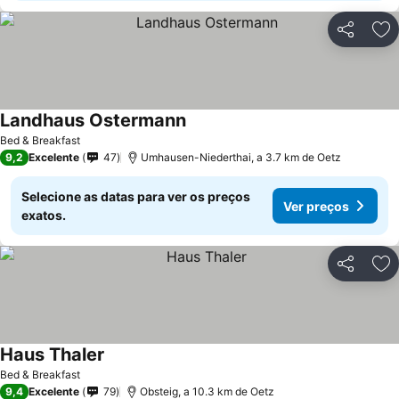
Partilhar
Ad
Landhaus Ostermann
Bed & Breakfast
9,2
Excelente
47
Umhausen-Niederthai, a 3.7 km de Oetz
Selecione as datas para ver os preços
Ver preços
exatos.
Partilhar
Ad
Haus Thaler
Bed & Breakfast
9,4
Excelente
79
Obsteig, a 10.3 km de Oetz