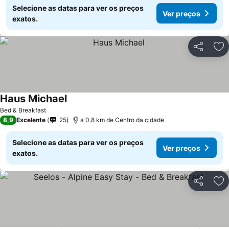
Selecione as datas para ver os preços
Ver preços
exatos.
Partilhar
Ad
Haus Michael
Bed & Breakfast
8,9
Excelente
25
a 0.8 km de Centro da cidade
Selecione as datas para ver os preços
Ver preços
exatos.
Partilhar
Ad