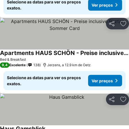
Selecione as datas para ver os preços
Ver preços
exatos.
Partilhar
Ad
Apartments HAUS SCHÖN - Preise inclusive Pitztal Sommer Card
Bed & Breakfast
9,4
Excelente
138
Jerzens, a 12.9 km de Oetz
Selecione as datas para ver os preços
Ver preços
exatos.
Partilhar
Ad
Haus Gamsblick