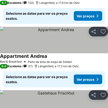
9,7
Excelente
122
Längenfeld, a 17.6 km de Oetz
Selecione as datas para ver os preços
Ver preços
exatos.
Partilhar
Ad
Appartment Andrea
Bed & Breakfast
Perto da área de esqui de Sölden
9,0
Excelente
37
Längenfeld, a 17.3 km de Oetz
Selecione as datas para ver os preços
Ver preços
exatos.
Partilhar
Ad