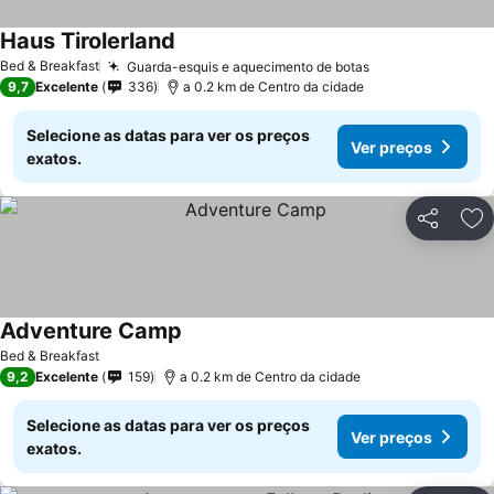
Haus Tirolerland
Bed & Breakfast
Guarda-esquis e aquecimento de botas
9,7
Excelente
336
a 0.2 km de Centro da cidade
Selecione as datas para ver os preços
Ver preços
exatos.
Partilhar
Ad
Adventure Camp
Bed & Breakfast
9,2
Excelente
159
a 0.2 km de Centro da cidade
Selecione as datas para ver os preços
Ver preços
exatos.