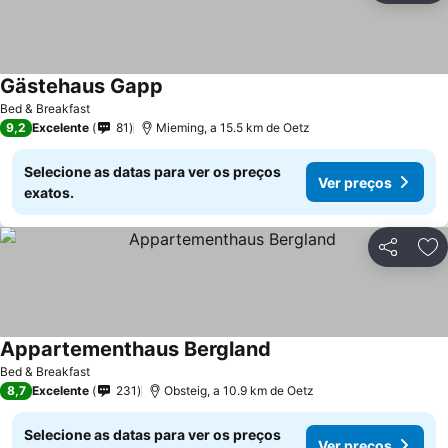
Gästehaus Gapp
Bed & Breakfast
9,2
Excelente
81
Mieming, a 15.5 km de Oetz
Selecione as datas para ver os preços
Ver preços
exatos.
Partilhar
Ad
Appartementhaus Bergland
Bed & Breakfast
8,7
Excelente
231
Obsteig, a 10.9 km de Oetz
Selecione as datas para ver os preços
Ver preços