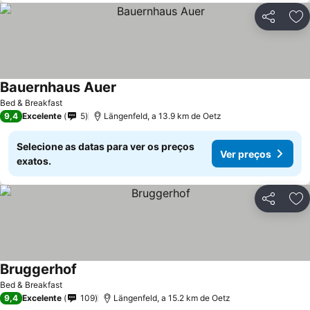
Partilhar
Ad
Bauernhaus Auer
Bed & Breakfast
9,4
Excelente
5
Längenfeld, a 13.9 km de Oetz
Selecione as datas para ver os preços
Ver preços
exatos.
Partilhar
Ad
Bruggerhof
Bed & Breakfast
9,4
Excelente
109
Längenfeld, a 15.2 km de Oetz