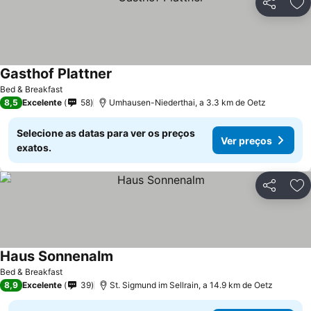
Partilhar
Ad
Gasthof Plattner
Bed & Breakfast
8,5
Excelente
58
Umhausen-Niederthai, a 3.3 km de Oetz
Selecione as datas para ver os preços
Ver preços
exatos.
Partilhar
Ad
Haus Sonnenalm
Bed & Breakfast
8,9
Excelente
39
St. Sigmund im Sellrain, a 14.9 km de Oetz