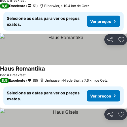
Bed & Breakfast
8,8
Excelente
51
Biberwier, a 19.4 km de Oetz
Selecione as datas para ver os preços
Ver preços
exatos.
Partilhar
Ad
Haus Romantika
Bed & Breakfast
8,5
Excelente
88
Umhausen-Niederthai, a 7.6 km de Oetz
Selecione as datas para ver os preços
Ver preços
exatos.
Partilhar
Ad