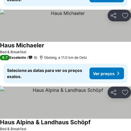
Partilhar
Ad
Haus Michaeler
Bed & Breakfast
9,7
Excelente
6
Obsteig, a 11.0 km de Oetz
Selecione as datas para ver os preços
Ver preços
exatos.
Partilhar
Ad
Haus Alpina & Landhaus Schöpf
Bed & Breakfast