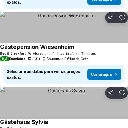
exatos.
Partilhar
Ad
Gästepension Wiesenheim
Bed & Breakfast
Vistas panorâmicas dos Alpes Tiroleses
9,3
Excelente
131
Sautens, a 2.6 km de Oetz
Selecione as datas para ver os preços
Ver preços
exatos.
Partilhar
Ad
Gästehaus Sylvia