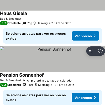
Haus Gisela
Bed & Breakfast
9,7
Excelente
75
Haiming, a 2.5 km de Oetz
Selecione as datas para ver os preços
Ver preços
exatos.
Partilhar
Ad
Pension Sonnenhof
Bed & Breakfast
Amplo jardim e terraço ensolarado
9,2
Excelente
110
Mieming, a 13.1 km de Oetz
Selecione as datas para ver os preços
Ver preços
exatos.