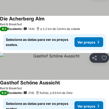
Die Acherberg Alm
Bed & Breakfast
9,1
Excelente
144
a 3.2 km de Centro da cidade
Selecione as datas para ver os preços
Ver preços
exatos.
Partilhar
Ad
Gasthof Schöne Aussicht
Bed & Breakfast
9,0
Excelente
216
Kühtai, a 9.9 km de Oetz
Selecione as datas para ver os preços
Ver preços
exatos.