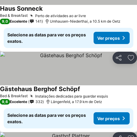
Haus Sonneck
Bed & Breakfast
Perto de atividades ao ar livre
9,0
Excelente
141
Umhausen-Niederthai, a 10.5 km de Oetz
Selecione as datas para ver os preços
Ver preços
exatos.
Partilhar
Ad
Gästehaus Berghof Schöpf
Bed & Breakfast
Instalações dedicadas para guardar esquis
9,6
Excelente
332
Längenfeld, a 17.9 km de Oetz
Selecione as datas para ver os preços
Ver preços
exatos.