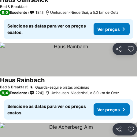
Bed & Breakfast
9,0
Excelente
184
Umhausen-Niederthai, a 5.2 km de Oetz
Selecione as datas para ver os preços
Ver preços
exatos.
Partilhar
Ad
Haus Rainbach
Bed & Breakfast
Guarda-esqui e pistas próximas
9,4
Excelente
224
Umhausen-Niederthai, a 8.0 km de Oetz
Selecione as datas para ver os preços
Ver preços
exatos.
Partilhar
Ad