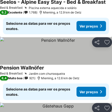
Seelos - Alpine Easy Stay - Bed & Breakfast
Bed & Breakfast
Piscina externa aquecida e solário
9,2
Excelente
1.768
Mieming, a 12.9 km de Oetz
Selecione as datas para ver os preços
Ver preços
exatos.
Partilhar
Ad
Pension Wallnöfer
Bed & Breakfast
Jardim com churrasqueira
8,4
Muito boa
921
Mieming, a 12.6 km de Oetz
Selecione as datas para ver os preços
Ver preços
exatos.
Partilhar
Ad