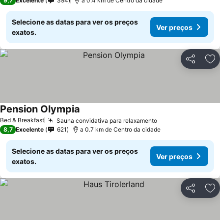
9,7
Excelente
394
a 0.4 km de Centro da cidade
Selecione as datas para ver os preços
Ver preços
exatos.
Partilhar
Ad
Pension Olympia
Bed & Breakfast
Sauna convidativa para relaxamento
8,7
Excelente
621
a 0.7 km de Centro da cidade
Selecione as datas para ver os preços
Ver preços
exatos.
Partilhar
Ad