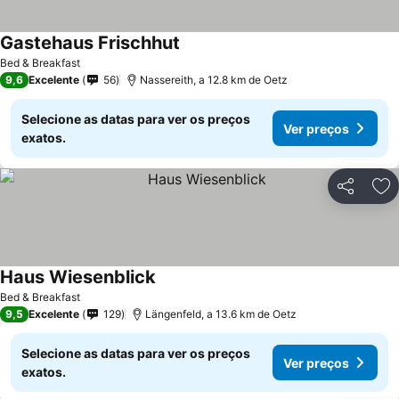
Gastehaus Frischhut
Bed & Breakfast
9,6
Excelente
56
Nassereith, a 12.8 km de Oetz
Selecione as datas para ver os preços
Ver preços
exatos.
Partilhar
Ad
Haus Wiesenblick
Bed & Breakfast
9,5
Excelente
129
Längenfeld, a 13.6 km de Oetz
Selecione as datas para ver os preços
Ver preços
exatos.