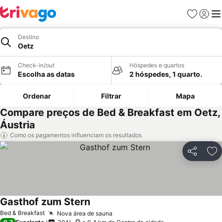
Favoritos
Iniciar
Me
Destino
Oetz
Check-in/out
Hóspedes e quartos
Escolha as datas
2 hóspedes, 1 quarto.
Ordenar
Filtrar
Mapa
Compare preços de Bed & Breakfast em Oetz,
Áustria
Como os pagamentos influenciam os resultados
Partilhar
Ad
Gasthof zum Stern
Bed & Breakfast
Nova área de sauna