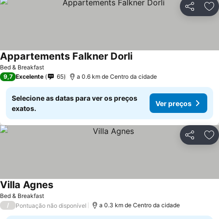
Partilhar
Ad
Appartements Falkner Dorli
Bed & Breakfast
9,7
Excelente
65
a 0.6 km de Centro da cidade
Selecione as datas para ver os preços
Ver preços
exatos.
Partilhar
Ad
Villa Agnes
Bed & Breakfast
/
a 0.3 km de Centro da cidade
Pontuação não disponível