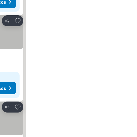
ços
Adicionar aos favoritos
Partilhar
ços
Adicionar aos favoritos
Partilhar