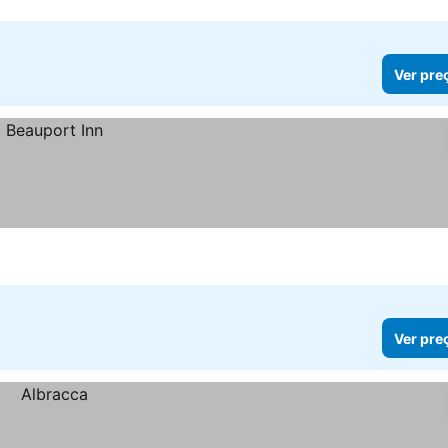
Ver pre
Ver pre