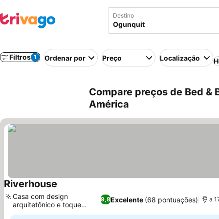
Destino
Filtros
1
Ordenar por
Preço
Localização
H
Compare preços de Bed & B
América
Riverhouse
Ver preços
Casa com design
Excelente
(68 pontuações)
9,8
a 1
arquitetônico e toque
Ver preços
moderno