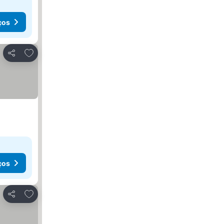
ços
Adicionar aos favoritos
Partilhar
ços
Adicionar aos favoritos
Partilhar