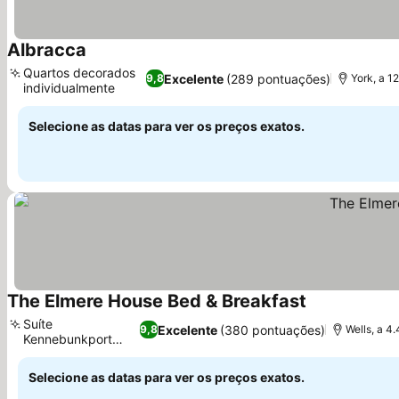
Albracca
Ver preços
Quartos decorados
Excelente
(289 pontuações)
9,8
York, a 1
individualmente
Ver preços
Selecione as datas para ver os preços exatos.
The Elmere House Bed & Breakfast
Ver preços
Suíte
Excelente
(380 pontuações)
9,8
Wells, a 4
Kennebunkport
Ver preços
com jacuzzi
Selecione as datas para ver os preços exatos.