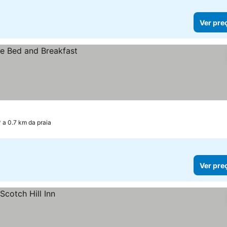
Ver pre
a 0.7 km da praia
Ver pre