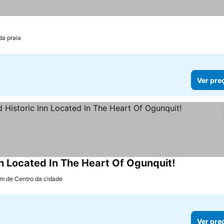
da praia
Ver pre
nn Located In The Heart Of Ogunquit!
Ver preços
km de Centro da cidade
Ver pre