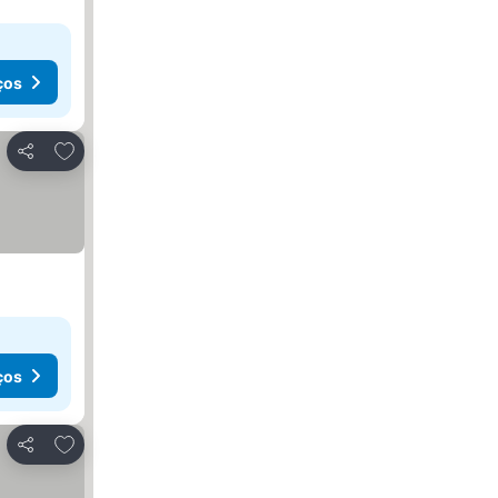
ços
Adicionar aos favoritos
Partilhar
ços
Adicionar aos favoritos
Partilhar