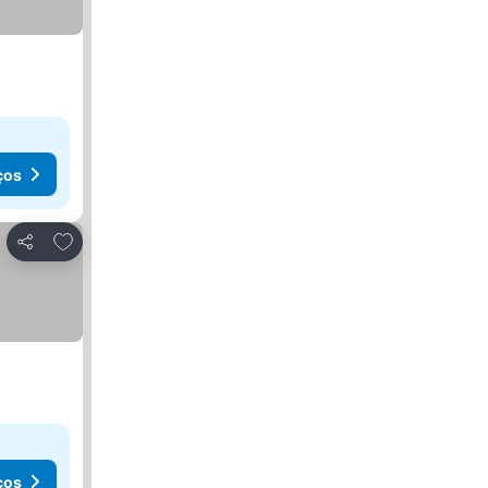
ços
Adicionar aos favoritos
Partilhar
ços