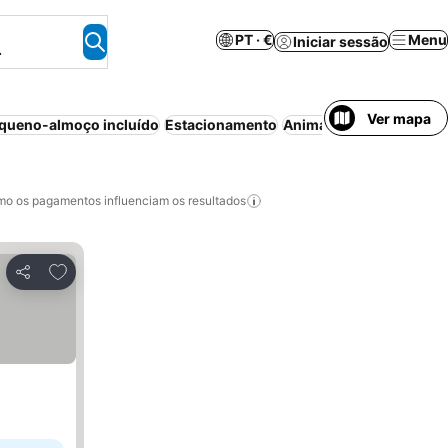
PT · €
Menu
Iniciar sessão
.
Ver mapa
queno-almoço incluído
Estacionamento
Animais permitidos
Can
o os pagamentos influenciam os resultados
Adicionar aos favoritos
Partilhar