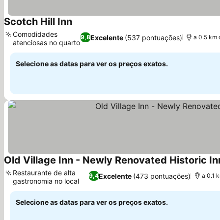
Scotch Hill Inn
Ver preços
Comodidades
Excelente
(537 pontuações)
9,8
a 0.5 km 
atenciosas no quarto
Ver preços
Selecione as datas para ver os preços exatos.
Old Village Inn - Newly Renovated Historic I
Restaurante de alta
Excelente
(473 pontuações)
9,4
a 0.1 
gastronomia no local
Ver preços
Selecione as datas para ver os preços exatos.