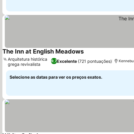
The Inn at English Meadows
Ver preços
Arquitetura histórica
Excelente
(721 pontuações)
9,7
Kennebun
grega revivalista
Ver preços
Selecione as datas para ver os preços exatos.