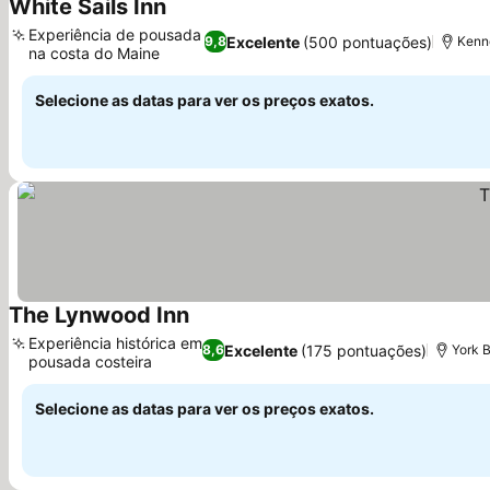
White Sails Inn
Ver preços
Experiência de pousada
Excelente
(500 pontuações)
9,8
Kenn
na costa do Maine
Ver preços
Selecione as datas para ver os preços exatos.
The Lynwood Inn
Ver preços
Experiência histórica em
Excelente
(175 pontuações)
8,6
York 
pousada costeira
Ver preços
Selecione as datas para ver os preços exatos.