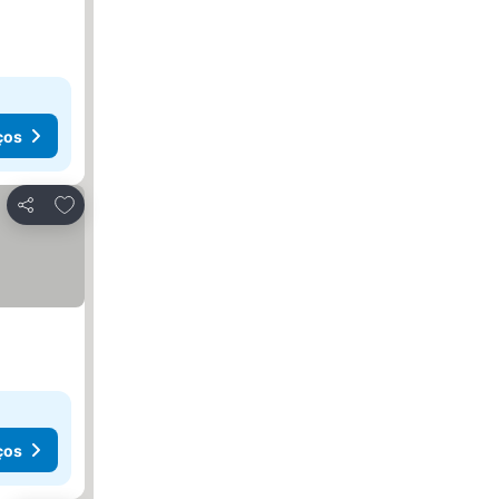
ços
Adicionar aos favoritos
Partilhar
ços