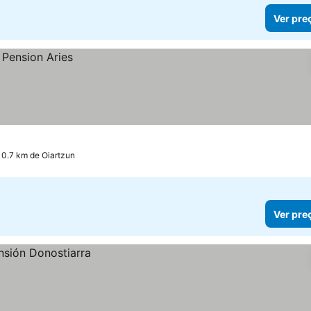
Ver pre
10.7 km de Oiartzun
Ver pre