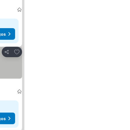
ços
Adicionar aos favoritos
Partilhar
ços