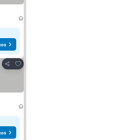
ços
Adicionar aos favoritos
Partilhar
ços