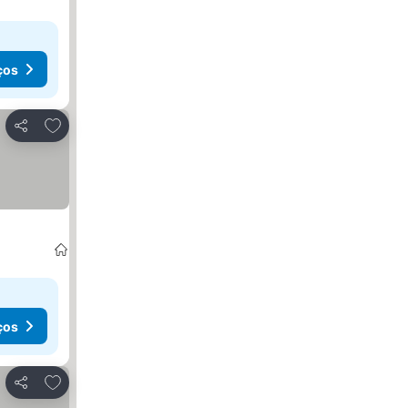
ços
Adicionar aos favoritos
Partilhar
ços
Adicionar aos favoritos
Partilhar