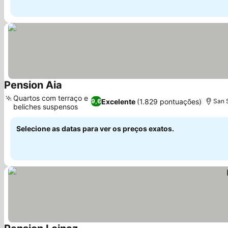
Pension Aia
Quartos com terraço e
Excelente
(1.829 pontuações)
9,6
San 
beliches suspensos
Selecione as datas para ver os preços exatos.