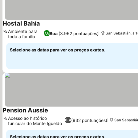
Hostal Bahía
Ambiente para
Boa
(3.962 pontuações)
7,8
San Sebastián, a 1
toda a família
Selecione as datas para ver os preços exatos.
Pension Aussie
Acesso ao histórico
(932 pontuações)
6,4
San Sebastián
funicular do Monte Igueldo
Selecione as datas para ver os preços exatos.