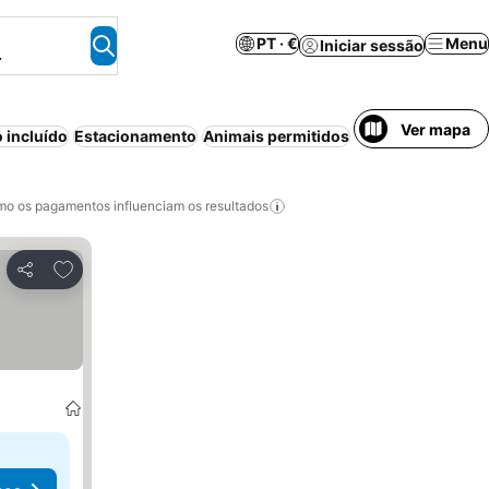
PT · €
Menu
Iniciar sessão
.
Ver mapa
 incluído
Estacionamento
Animais permitidos
Meia-pensão
o os pagamentos influenciam os resultados
Adicionar aos favoritos
Partilhar