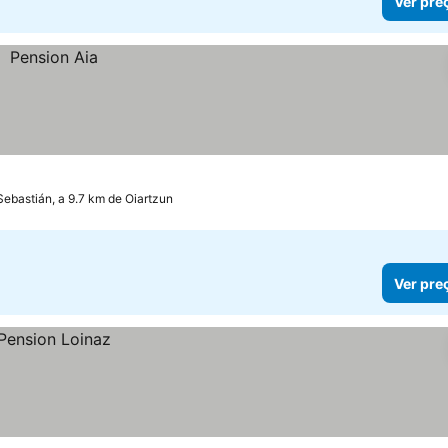
Ver pre
Sebastián, a 9.7 km de Oiartzun
Ver pre