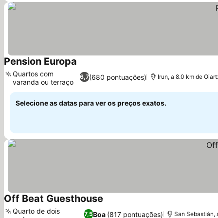
Pension Europa
Quartos com
(680 pontuações)
6,7
Irun, a 8.0 km de Oiar
varanda ou terraço
Selecione as datas para ver os preços exatos.
Off Beat Guesthouse
Quarto de dois
Boa
(817 pontuações)
7,5
San Sebastián, 