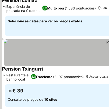
Pension Loinaz
Experiência de
Muito boa
(1.583 pontuações)
8,2
San S
pousada na Cidade
Velha
Selecione as datas para ver os preços exatos.
Pension Txingurri
Restaurante e
Excelente
(2.197 pontuações)
8,8
Astigarraga, a
bar no local
€ 39
De
Consulte os preços de
10 sites