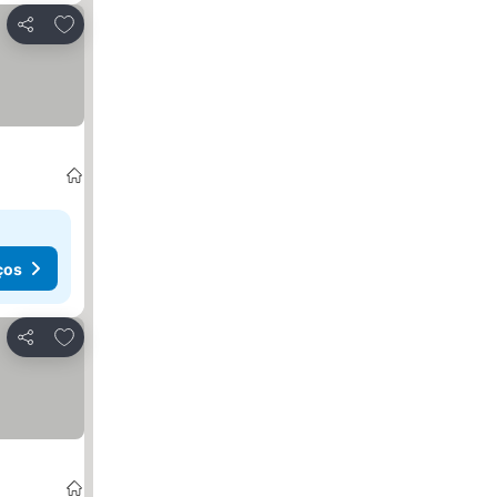
Adicionar aos favoritos
Partilhar
ços
Adicionar aos favoritos
Partilhar