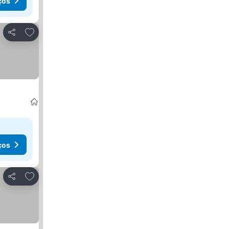
ços
Adicionar aos favoritos
Partilhar
ços
Adicionar aos favoritos
Partilhar