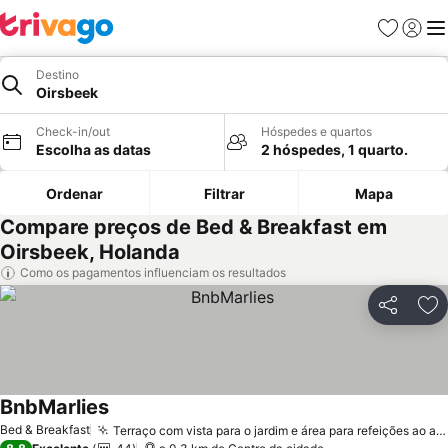
Favoritos
Iniciar
Me
Destino
Oirsbeek
Check-in/out
Hóspedes e quartos
Escolha as datas
2 hóspedes, 1 quarto.
Ordenar
Filtrar
Mapa
Compare preços de Bed & Breakfast em
Oirsbeek, Holanda
Como os pagamentos influenciam os resultados
Partilhar
Ad
BnbMarlies
Bed & Breakfast
Terraço com vista para o jardim e área para refeições ao ar livre