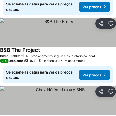
Selecione as datas para ver os preços
Ver preços
exatos.
Partilhar
Ad
B&B The Project
Bed & Breakfast
Estacionamento seguro e bicicletário no local
9,4
Excelente
874
Heerlen, a 7.7 km de Oirsbeek
Selecione as datas para ver os preços
Ver preços
exatos.
Partilhar
Ad