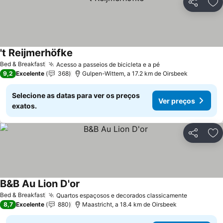
Partilhar
Ad
't Reijmerhöfke
Bed & Breakfast
Acesso a passeios de bicicleta e a pé
9,2
Excelente
368
Gulpen-Wittem, a 17.2 km de Oirsbeek
Selecione as datas para ver os preços
Ver preços
exatos.
Partilhar
Ad
B&B Au Lion D'or
Bed & Breakfast
Quartos espaçosos e decorados classicamente
8,7
Excelente
880
Maastricht, a 18.4 km de Oirsbeek