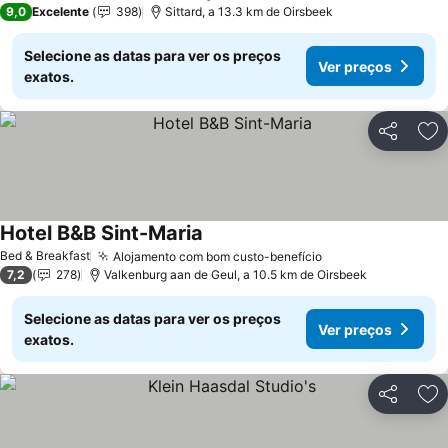
9,0
Excelente
398
Sittard, a 13.3 km de Oirsbeek
Selecione as datas para ver os preços
Ver preços
exatos.
Partilhar
Ad
Hotel B&B Sint-Maria
Bed & Breakfast
Alojamento com bom custo-benefício
7,2
278
Valkenburg aan de Geul, a 10.5 km de Oirsbeek
Selecione as datas para ver os preços
Ver preços
exatos.
Partilhar
Ad