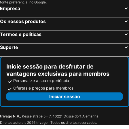
Jalhay, bed and breakfasts
Niederkrüchten, bed and breakfasts
fonte preferencial no Google.
Empresa
Maasgouw, bed and breakfasts
Hulsberg, bed and breakfasts
Gulpen-Wittem, bed and breakfasts
Neerpelt, bed and breakfasts
Os nossos produtos
Monschau, bed and breakfasts
Tegelen, bed and breakfasts
Termos e políticas
Verviers, bed and breakfasts
Beringen, bed and breakfasts
Riemst, bed and breakfasts
Noorbeek, bed and breakfasts
Suporte
Trooz, bed and breakfasts
Bocholt, bed and breakfasts
Maasmechelen, bed and breakfasts
Berg en Terblijt, bed and breakfasts
Inicie sessão para desfrutar de
vantagens exclusivas para membros
Personalize a sua experiência
Ofertas e preços para membros
Iniciar sessão
trivago N.V.
, Kesselstraße 5 – 7, 40221 Düsseldorf, Alemanha
Direitos autorais 2026 trivago | Todos os direitos reservados.