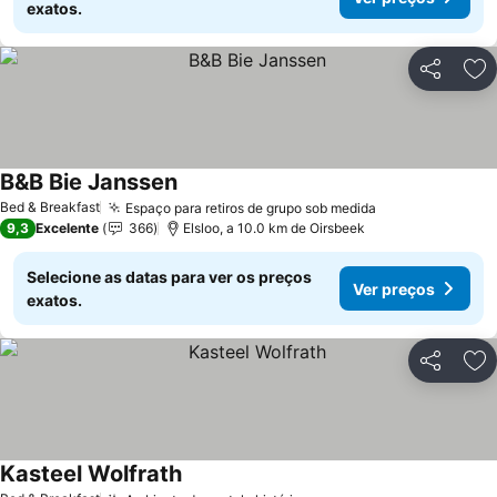
exatos.
Partilhar
Ad
B&B Bie Janssen
Bed & Breakfast
Espaço para retiros de grupo sob medida
9,3
Excelente
366
Elsloo, a 10.0 km de Oirsbeek
Selecione as datas para ver os preços
Ver preços
exatos.
Partilhar
Ad
Kasteel Wolfrath