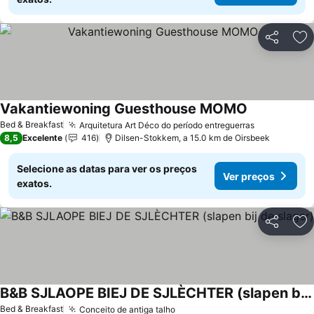
Partilhar
Ad
Vakantiewoning Guesthouse MOMO
Bed & Breakfast
Arquitetura Art Déco do período entreguerras
8,5
Excelente
416
Dilsen-Stokkem, a 15.0 km de Oirsbeek
Selecione as datas para ver os preços
Ver preços
exatos.
Partilhar
Ad
B&B SJLAOPE BIEJ DE SJLÈCHTER (slapen bij de slager)
Bed & Breakfast
Conceito de antiga talho