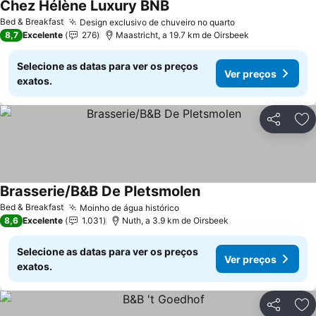
Chez Hélène Luxury BNB
Bed & Breakfast
Design exclusivo de chuveiro no quarto
8,7
Excelente
276
Maastricht, a 19.7 km de Oirsbeek
Selecione as datas para ver os preços
Ver preços
exatos.
Partilhar
Ad
Brasserie/B&B De Pletsmolen
Bed & Breakfast
Moinho de água histórico
8,6
Excelente
1.031
Nuth, a 3.9 km de Oirsbeek
Selecione as datas para ver os preços
Ver preços
exatos.
Partilhar
Ad