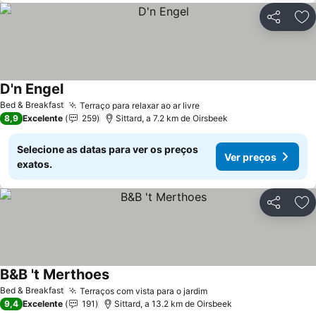
Partilhar
Ad
D'n Engel
Bed & Breakfast
Terraço para relaxar ao ar livre
8,9
Excelente
259
Sittard, a 7.2 km de Oirsbeek
Selecione as datas para ver os preços
Ver preços
exatos.
Partilhar
Ad
B&B 't Merthoes
Bed & Breakfast
Terraços com vista para o jardim
9,4
Excelente
191
Sittard, a 13.2 km de Oirsbeek