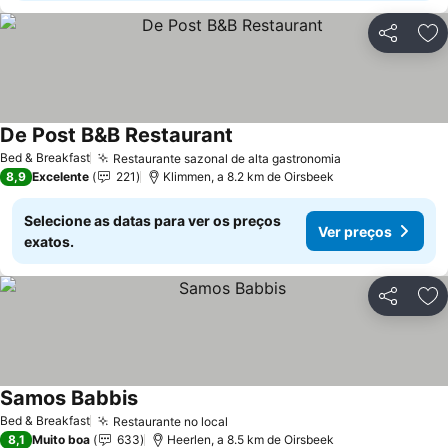
Partilhar
Ad
De Post B&B Restaurant
Bed & Breakfast
Restaurante sazonal de alta gastronomia
8,9
Excelente
221
Klimmen, a 8.2 km de Oirsbeek
Selecione as datas para ver os preços
Ver preços
exatos.
Partilhar
Ad
Samos Babbis
Bed & Breakfast
Restaurante no local
8,1
Muito boa
633
Heerlen, a 8.5 km de Oirsbeek