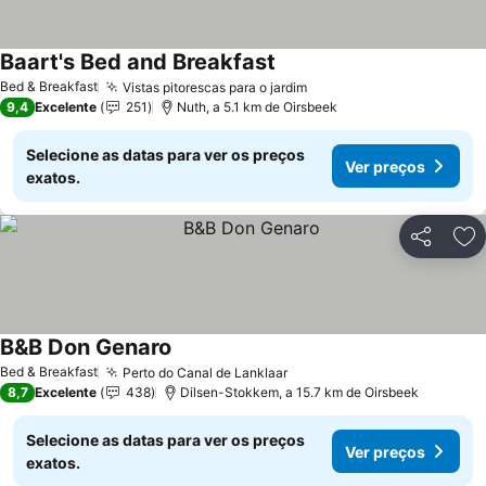
Baart's Bed and Breakfast
Bed & Breakfast
Vistas pitorescas para o jardim
9,4
Excelente
251
Nuth, a 5.1 km de Oirsbeek
Selecione as datas para ver os preços
Ver preços
exatos.
Partilhar
Ad
B&B Don Genaro
Bed & Breakfast
Perto do Canal de Lanklaar
8,7
Excelente
438
Dilsen-Stokkem, a 15.7 km de Oirsbeek
Selecione as datas para ver os preços
Ver preços
exatos.