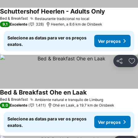
Schuttershof Heerlen - Adults Only
Bed & Breakfast
Restaurante tradicional no local
9,1
Excelente
328
Heerlen, a 8.6 km de Oirsbeek
Selecione as datas para ver os preços
Ver preços
exatos.
Partilhar
Ad
Bed & Breakfast Ohe en Laak
Bed & Breakfast
Ambiente natural e tranquilo de Limburg
9,0
Excelente
1.411
Ohé en Laak, a 19.7 km de Oirsbeek
Selecione as datas para ver os preços
Ver preços
exatos.