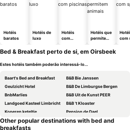
Hotéis
Hotéis de
Hotéis
Hotéis que
Hoté
baratos
luxo
com
permitem
com 
piscinas
animais
Bed & Breakfast perto de si, em Oirsbeek
Estes hotéis também poderão interessá-lo...
Baart's Bed and Breakfast
B&B Bie Janssen
Geulzicht Hotel
B&B De Limburgse Bergen
BnbMarlies
B&B Uit de Kunst PEER
Landgoed Kasteel Limbricht
B&B 't Kloaster
Koperen keteltje
Pension de Dael
Other popular destinations with bed and
Panorama Sousberg B&B en appartementen
TweeZeven
breakfasts
Sint Pieter
Maastricht