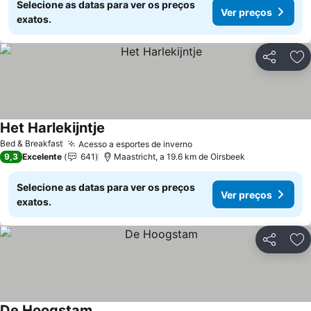
Selecione as datas para ver os preços
Ver preços
exatos.
Partilhar
Ad
Het Harlekijntje
Bed & Breakfast
Acesso a esportes de inverno
9,3
Excelente
641
Maastricht, a 19.6 km de Oirsbeek
Selecione as datas para ver os preços
Ver preços
exatos.
Partilhar
Ad
De Hoogstam