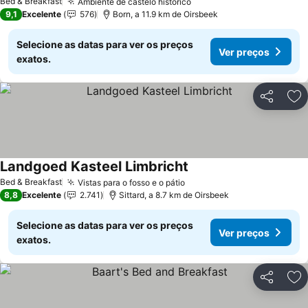
Bed & Breakfast
Ambiente de castelo histórico
9,1
Excelente
576
Born, a 11.9 km de Oirsbeek
Selecione as datas para ver os preços
Ver preços
exatos.
Partilhar
Ad
Landgoed Kasteel Limbricht
Bed & Breakfast
Vistas para o fosso e o pátio
8,8
Excelente
2.741
Sittard, a 8.7 km de Oirsbeek
Selecione as datas para ver os preços
Ver preços
exatos.
Partilhar
Ad