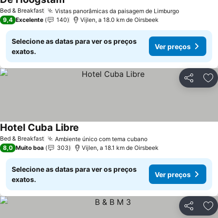
Bed & Breakfast
Vistas panorâmicas da paisagem de Limburgo
9,4
Excelente
140
Vijlen, a 18.0 km de Oirsbeek
Selecione as datas para ver os preços
Ver preços
exatos.
Partilhar
Ad
Hotel Cuba Libre
Bed & Breakfast
Ambiente único com tema cubano
8,0
Muito boa
303
Vijlen, a 18.1 km de Oirsbeek
Selecione as datas para ver os preços
Ver preços
exatos.
Partilhar
Ad