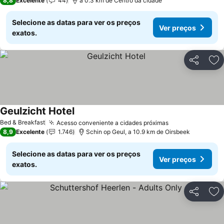
8,8
Excelente
44
a 0.3 km de Centro da cidade
Selecione as datas para ver os preços
Ver preços
exatos.
Partilhar
Ad
Geulzicht Hotel
Bed & Breakfast
Acesso conveniente a cidades próximas
8,9
Excelente
1.746
Schin op Geul, a 10.9 km de Oirsbeek
Selecione as datas para ver os preços
Ver preços
exatos.
Partilhar
Ad