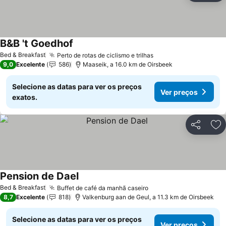
B&B 't Goedhof
Bed & Breakfast
Perto de rotas de ciclismo e trilhas
9,0
Excelente
586
Maaseik, a 16.0 km de Oirsbeek
Selecione as datas para ver os preços
Ver preços
exatos.
Partilhar
Ad
Pension de Dael
Bed & Breakfast
Buffet de café da manhã caseiro
8,7
Excelente
818
Valkenburg aan de Geul, a 11.3 km de Oirsbeek
Selecione as datas para ver os preços
Ver preços