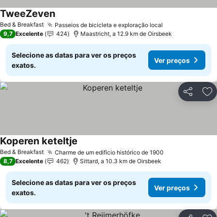
TweeZeven
Bed & Breakfast
Passeios de bicicleta e exploração local
9,7
Excelente
424
Maastricht, a 12.9 km de Oirsbeek
Selecione as datas para ver os preços
Ver preços
exatos.
Partilhar
Ad
Koperen keteltje
Bed & Breakfast
Charme de um edifício histórico de 1900
8,7
Excelente
462
Sittard, a 10.3 km de Oirsbeek
Selecione as datas para ver os preços
Ver preços
exatos.