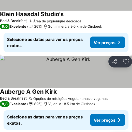
Klein Haasdal Studio's
Bed & Breakfast
Área de piquenique dedicada
9,0
Excelente
261
Schimmert, a 9.0 km de Oirsbeek
Selecione as datas para ver os preços
Ver preços
exatos.
Partilhar
Ad
Auberge A Gen Kirk
Bed & Breakfast
Opções de refeições vegetarianas e veganas
8,8
Excelente
825
Vijlen, a 18.5 km de Oirsbeek
Selecione as datas para ver os preços
Ver preços
exatos.