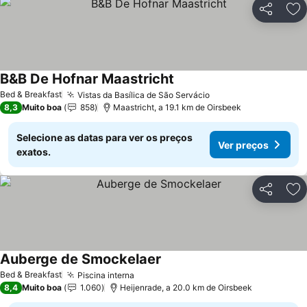
Partilhar
Ad
B&B De Hofnar Maastricht
Bed & Breakfast
Vistas da Basílica de São Servácio
8,3
Muito boa
858
Maastricht, a 19.1 km de Oirsbeek
Selecione as datas para ver os preços
Ver preços
exatos.
Partilhar
Ad
Auberge de Smockelaer
Bed & Breakfast
Piscina interna
8,4
Muito boa
1.060
Heijenrade, a 20.0 km de Oirsbeek