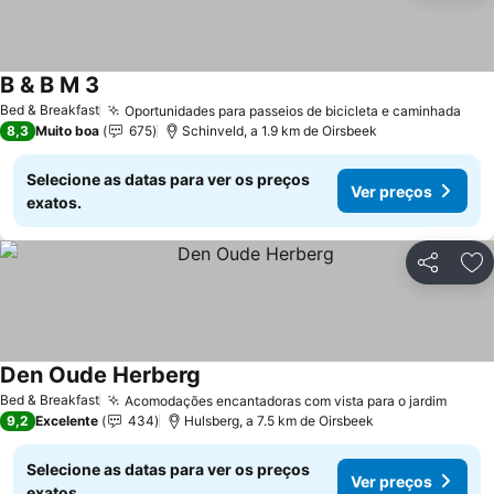
B & B M 3
Bed & Breakfast
Oportunidades para passeios de bicicleta e caminhada
8,3
Muito boa
675
Schinveld, a 1.9 km de Oirsbeek
Selecione as datas para ver os preços
Ver preços
exatos.
Partilhar
Ad
Den Oude Herberg
Bed & Breakfast
Acomodações encantadoras com vista para o jardim
9,2
Excelente
434
Hulsberg, a 7.5 km de Oirsbeek
Selecione as datas para ver os preços
Ver preços
exatos.