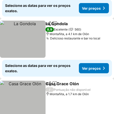
Selecione as datas para ver os preços
Ver preços
exatos.
La Gondola
Partilhar
Adicionar aos favoritos
Ver preços
8,9
Excelente
560
Montañita, a 4.1 km de Olón
Delicioso restaurante e bar no local
Ver pr
Selecione as datas para ver os preços
Ver preços
exatos.
Casa Grace Olón
Partilhar
Adicionar aos favoritos
Ver preço
/
Pontuação não disponível
Montañita, a 1.7 km de Olón