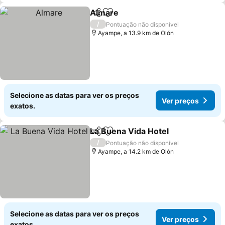
Almare
Partilhar
Adicionar aos favoritos
Ver preços
/
Pontuação não disponível
Ayampe, a 13.9 km de Olón
Selecione as datas para ver os preços
Ver preços
exatos.
La Buena Vida Hotel
Partilhar
Adicionar aos favoritos
Ver p
/
Pontuação não disponível
Ayampe, a 14.2 km de Olón
Selecione as datas para ver os preços
Ver preços
exatos.