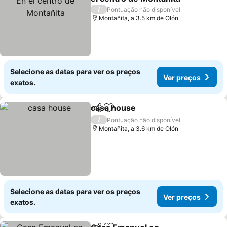
Ver preços
/
Pontuação não disponível
Montañita, a 3.5 km de Olón
Selecione as datas para ver os preços
Ver preços
exatos.
casa house
Partilhar
Adicionar aos favoritos
Ver preços
/
Pontuação não disponível
Montañita, a 3.6 km de Olón
Selecione as datas para ver os preços
Ver preços
exatos.