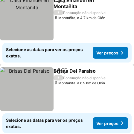
Casa Emanuel en
Partilhar
Adicionar aos favoritos
Montañita
Ver preços
/
Pontuação não disponível
Montañita, a 4.7 km de Olón
Selecione as datas para ver os preços
Ver preços
exatos.
Brisas Del Paraiso
Partilhar
Adicionar aos favoritos
Ver pre
/
Pontuação não disponível
Montañita, a 6.9 km de Olón
Selecione as datas para ver os preços
Ver preços
exatos.