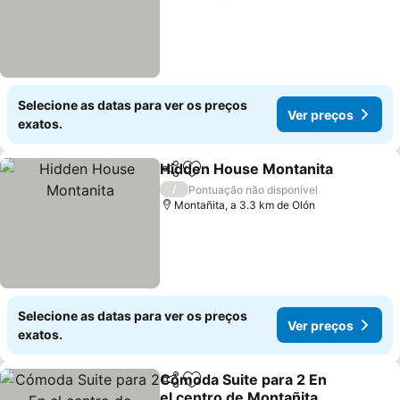
Selecione as datas para ver os preços
Ver preços
exatos.
Hidden House Montanita
Partilhar
Adicionar aos favoritos
V
/
Pontuação não disponível
Montañita, a 3.3 km de Olón
Selecione as datas para ver os preços
Ver preços
exatos.
Cómoda Suite para 2 En
Partilhar
Adicionar aos favoritos
el centro de Montañita