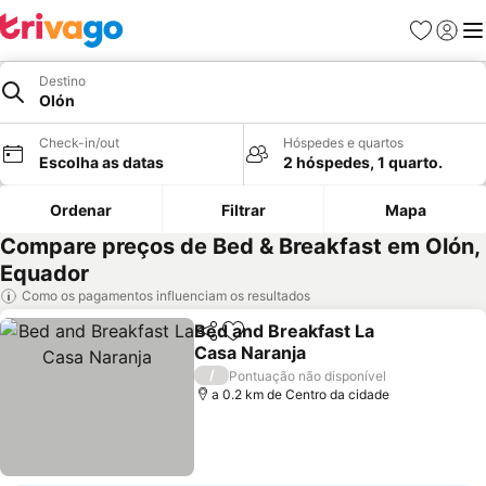
Favoritos
Iniciar
Me
Destino
Olón
Check-in/out
Hóspedes e quartos
Escolha as datas
2 hóspedes, 1 quarto.
Ordenar
Filtrar
Mapa
Compare preços de Bed & Breakfast em Olón,
Equador
Como os pagamentos influenciam os resultados
Bed and Breakfast La
Partilhar
Adicionar aos favoritos
Casa Naranja
Ver preços
/
Pontuação não disponível
a 0.2 km de Centro da cidade