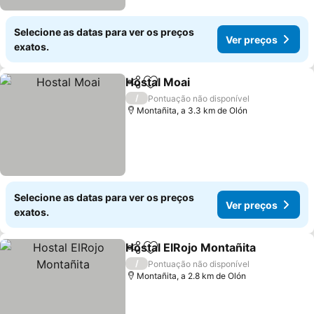
Selecione as datas para ver os preços
Ver preços
exatos.
Hostal Moai
Partilhar
Adicionar aos favoritos
Ver preços
/
Pontuação não disponível
Montañita, a 3.3 km de Olón
Selecione as datas para ver os preços
Ver preços
exatos.
Hostal ElRojo Montañita
Partilhar
Adicionar aos favoritos
Ve
/
Pontuação não disponível
Montañita, a 2.8 km de Olón