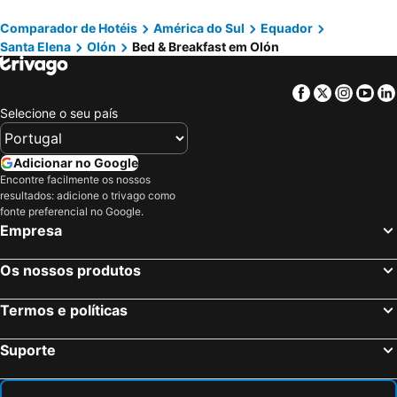
Comparador de Hotéis
América do Sul
Equador
Santa Elena
Olón
Bed & Breakfast em Olón
Facebook
Twitter
Insta
Yo
Selecione o seu país
Adicionar no Google
Encontre facilmente os nossos
resultados: adicione o trivago como
fonte preferencial no Google.
Empresa
Os nossos produtos
Termos e políticas
Suporte