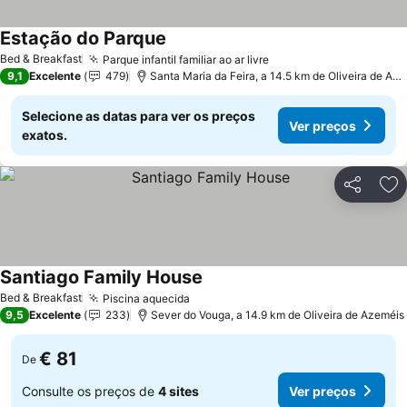
Estação do Parque
Bed & Breakfast
Parque infantil familiar ao ar livre
9,1
Excelente
479
Santa Maria da Feira, a 14.5 km de Oliveira de Azeméis
Selecione as datas para ver os preços
Ver preços
exatos.
Partilhar
Ad
Santiago Family House
Bed & Breakfast
Piscina aquecida
9,5
Excelente
233
Sever do Vouga, a 14.9 km de Oliveira de Azeméis
€ 81
De
Consulte os preços de
4 sites
Ver preços