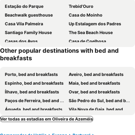
Estação do Parque
Trebid'Ouro
Beachwalk guesthouse
Casa do Moinho
Casa Vila Palmeira
Up Estalagem dos Padres
Santiago Family House
The Sea Beach House
Casas dos Avos
Casa de Coelhosa
Other popular destinations with bed and
Quinta da Aldeia de Avanca
Casa do Engenho
breakfasts
Paços do Douro, Chambre privée avec piscine
Alojamento Jamcadesa Proximo A Praia
Boanova Guesthouse Convento Cucujães
Pontesmar
Porto, bed and breakfasts
Aveiro, bed and breakfasts
Pink-Shell
180 Guest Suite
Espinho, bed and breakfasts
Maia, bed and breakfasts
Serra da Freita Concept House
Traços D'Outrora
Ílhavo, bed and breakfasts
Ovar, bed and breakfasts
Casa do Castelo de Fermedo
Quinta dos Meireles
Paços de Ferreira, bed and breakfasts
São Pedro do Sul, bed and breakfasts
Quinta do Souto
Villa Augusta & Spa
Águeda, bed and breakfasts
Vila Nova de Gaia, bed and breakfasts
Arouca, bed and breakfasts
Cinfaes, bed and breakfasts
Ver todas as estadias em Oliveira de Azeméis
Santa Maria da Feira, bed and breakfasts
Vale de Cambra, bed and breakfasts