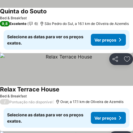
Quinta do Souto
Bed & Breakfast
9,8
Excelente
6
São Pedro do Sul, a 16.1 km de Oliveira de Azeméis
Selecione as datas para ver os preços
Ver preços
exatos.
Partilhar
Ad
Relax Terrace House
Bed & Breakfast
/
Ovar, a 17.1 km de Oliveira de Azeméis
Pontuação não disponível
Selecione as datas para ver os preços
Ver preços
exatos.