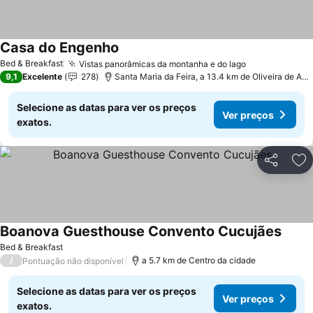
Casa do Engenho
Bed & Breakfast
Vistas panorâmicas da montanha e do lago
9,1
Excelente
278
Santa Maria da Feira, a 13.4 km de Oliveira de Azeméis
Selecione as datas para ver os preços
Ver preços
exatos.
Partilhar
Ad
Boanova Guesthouse Convento Cucujães
Bed & Breakfast
/
a 5.7 km de Centro da cidade
Pontuação não disponível
Selecione as datas para ver os preços
Ver preços
exatos.