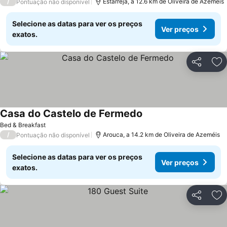
/
Estarreja, a 12.6 km de Oliveira de Azeméis
Pontuação não disponível
Selecione as datas para ver os preços
Ver preços
exatos.
Partilhar
Ad
Casa do Castelo de Fermedo
Bed & Breakfast
/
Arouca, a 14.2 km de Oliveira de Azeméis
Pontuação não disponível
Selecione as datas para ver os preços
Ver preços
exatos.
Partilhar
Ad