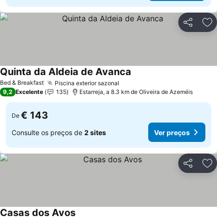
Partilhar
Ad
Quinta da Aldeia de Avanca
Bed & Breakfast
Piscina exterior sazonal
9,2
Excelente
135
Estarreja, a 8.3 km de Oliveira de Azeméis
€ 143
De
Consulte os preços de
2 sites
Ver preços
Partilhar
Ad
Casas dos Avos