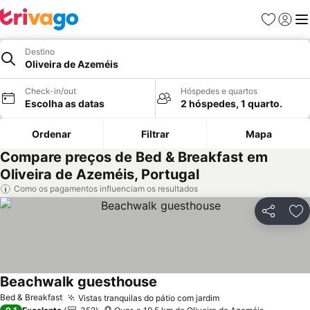
Favoritos
Iniciar
Me
Destino
Oliveira de Azeméis
Check-in/out
Hóspedes e quartos
Escolha as datas
2 hóspedes, 1 quarto.
Ordenar
Filtrar
Mapa
Compare preços de Bed & Breakfast em
Oliveira de Azeméis, Portugal
Como os pagamentos influenciam os resultados
Partilhar
Ad
Beachwalk guesthouse
Bed & Breakfast
Vistas tranquilas do pátio com jardim