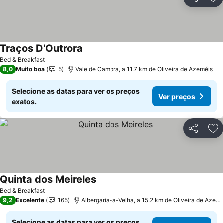
Partilhar
Ad
Traços D'Outrora
Bed & Breakfast
8,0
Muito boa
5
Vale de Cambra, a 11.7 km de Oliveira de Azeméis
Selecione as datas para ver os preços
Ver preços
exatos.
Partilhar
Ad
Quinta dos Meireles
Bed & Breakfast
9,2
Excelente
165
Albergaria-a-Velha, a 15.2 km de Oliveira de Azeméis
Selecione as datas para ver os preços