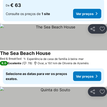
€ 63
De
Consulte os preços de
1 site
Ver preços
Partilhar
Ad
The Sea Beach House
Bed & Breakfast
Experiência de casa de família à beira-mar
9,0
Excelente
78
Ovar, a 19.1 km de Oliveira de Azeméis
Selecione as datas para ver os preços
Ver preços
exatos.
Partilhar
Ad