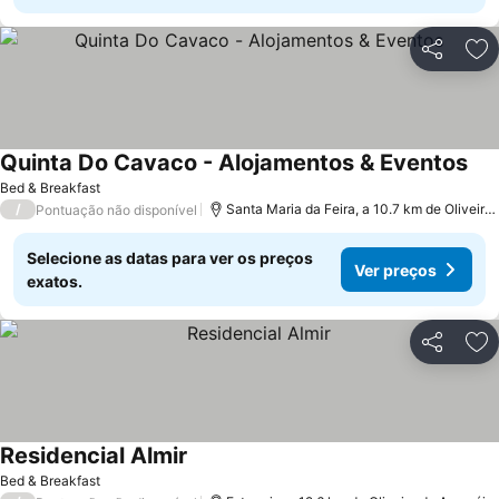
Partilhar
Ad
Quinta Do Cavaco - Alojamentos & Eventos
Bed & Breakfast
/
Santa Maria da Feira, a 10.7 km de Oliveira de Azeméis
Pontuação não disponível
Selecione as datas para ver os preços
Ver preços
exatos.
Partilhar
Ad
Residencial Almir
Bed & Breakfast