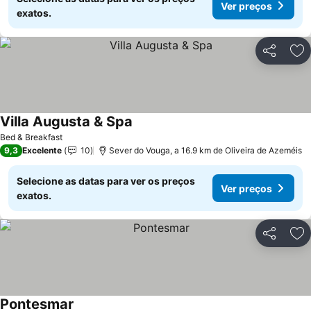
Ver preços
exatos.
Partilhar
Ad
Villa Augusta & Spa
Bed & Breakfast
9,3
Excelente
10
Sever do Vouga, a 16.9 km de Oliveira de Azeméis
Selecione as datas para ver os preços
Ver preços
exatos.
Partilhar
Ad
Pontesmar