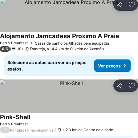
Partilhar
Ad
Alojamento Jamcadesa Proximo A Praia
Bed & Breakfast
Casas de banho partilhadas bem equipadas
6,5
10
Estarreja, a 14.4 km de Oliveira de Azeméis
Selecione as datas para ver os preços
Ver preços
exatos.
Partilhar
Ad
Pink-Shell
Bed & Breakfast
/
a 2.0 km de Centro da cidade
Pontuação não disponível