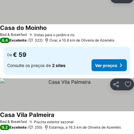
Partilhar
Ad
Casa do Moinho
Bed & Breakfast
Vistas para o jardim e rio
8,4
Excelente
322
Ovar, a 10.6 km de Oliveira de Azeméis
€ 59
De
Consulte os preços de
2 sites
Ver preços
Partilhar
Ad
Casa Vila Palmeira
Bed & Breakfast
Piscina exterior sazonal
9,2
Excelente
255
Estarreja, a 16.3 km de Oliveira de Azeméis