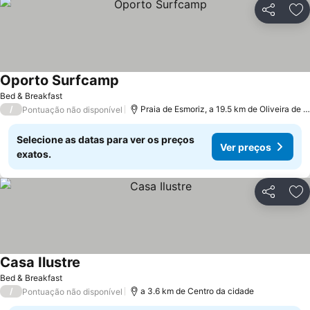
Partilhar
Ad
Oporto Surfcamp
Bed & Breakfast
/
Praia de Esmoriz, a 19.5 km de Oliveira de Azeméis
Pontuação não disponível
Selecione as datas para ver os preços
Ver preços
exatos.
Partilhar
Ad
Casa Ilustre
Bed & Breakfast
/
a 3.6 km de Centro da cidade
Pontuação não disponível