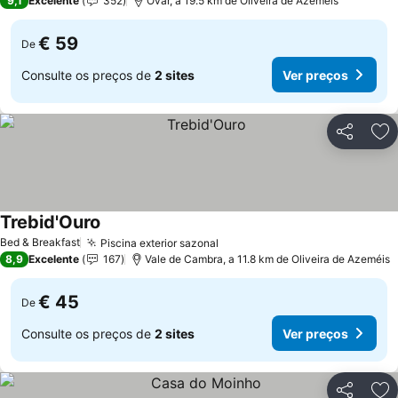
9,1
Excelente
352
Ovar, a 19.5 km de Oliveira de Azeméis
€ 59
De
Consulte os preços de
2 sites
Ver preços
Partilhar
Ad
Trebid'Ouro
Bed & Breakfast
Piscina exterior sazonal
8,9
Excelente
167
Vale de Cambra, a 11.8 km de Oliveira de Azeméis
€ 45
De
Consulte os preços de
2 sites
Ver preços