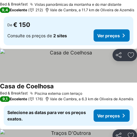
Bed & Breakfast
Vistas panorâmicas da montanha e do mar distante
9,4
Excelente
212
Vale de Cambra, a 11.7 km de Oliveira de Azeméis
€ 150
De
Consulte os preços de
2 sites
Ver preços
Partilhar
Ad
Casa de Coelhosa
Bed & Breakfast
Piscina externa com terraço
9,1
Excelente
176
Vale de Cambra, a 6.3 km de Oliveira de Azeméis
Selecione as datas para ver os preços
Ver preços
exatos.