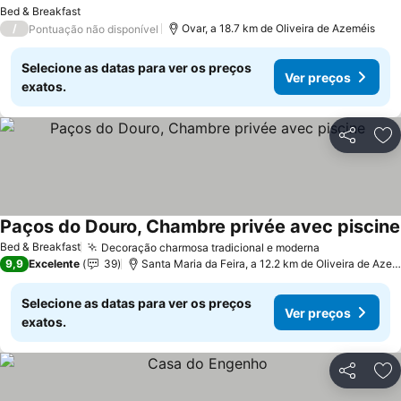
Bed & Breakfast
/
Ovar, a 18.7 km de Oliveira de Azeméis
Pontuação não disponível
Selecione as datas para ver os preços
Ver preços
exatos.
Partilhar
Ad
Paços do Douro, Chambre privée avec piscine
Bed & Breakfast
Decoração charmosa tradicional e moderna
9,9
Excelente
39
Santa Maria da Feira, a 12.2 km de Oliveira de Azeméis
Selecione as datas para ver os preços
Ver preços
exatos.
Partilhar
Ad