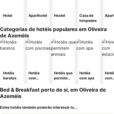
Hotel
Aparthotel
Hostel
Casa de
Apar
hóspedes
Categorias de hotéis populares em Oliveira
de Azeméis
Hotéis
Hotéis
Hotéis que
Hotéis
Hoté
baratos
com
permitem
com spa
com
piscinas
animais
esta
ment
Bed & Breakfast perto de si, em Oliveira de
Azeméis
Estes hotéis também poderão interessá-lo...