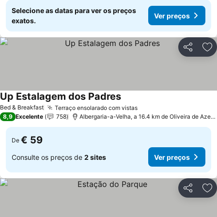
Selecione as datas para ver os preços
Ver preços
exatos.
Partilhar
Ad
Up Estalagem dos Padres
Bed & Breakfast
Terraço ensolarado com vistas
8,9
Excelente
758
Albergaria-a-Velha, a 16.4 km de Oliveira de Azeméis
€ 59
De
Consulte os preços de
2 sites
Ver preços
Partilhar
Ad