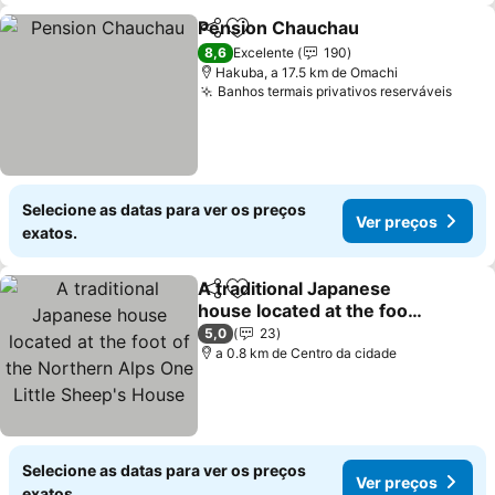
Pension Chauchau
Partilhar
Adicionar aos favoritos
8,6
Excelente
190
Hakuba, a 17.5 km de Omachi
Banhos termais privativos reserváveis
Selecione as datas para ver os preços
Ver preços
exatos.
A traditional Japanese
Partilhar
Adicionar aos favoritos
house located at the foot
of the Northern Alps One
5,0
23
Little Sheep's House
a 0.8 km de Centro da cidade
Selecione as datas para ver os preços
Ver preços
exatos.