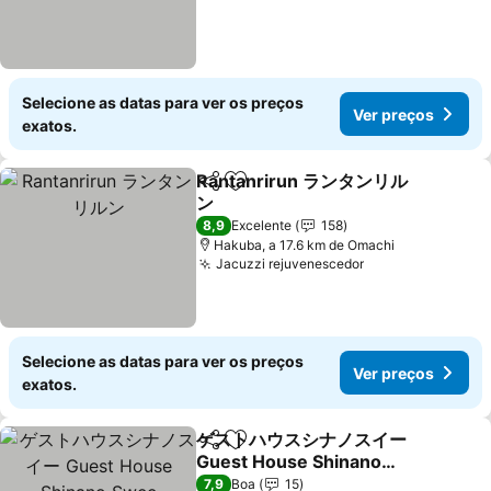
Selecione as datas para ver os preços
Ver preços
exatos.
Rantanrirun ランタンリル
Partilhar
Adicionar aos favoritos
ン
8,9
Excelente
158
Hakuba, a 17.6 km de Omachi
Jacuzzi rejuvenescedor
Selecione as datas para ver os preços
Ver preços
exatos.
ゲストハウスシナノスイー
Partilhar
Adicionar aos favoritos
Guest House Shinano
Swee
7,9
Boa
15