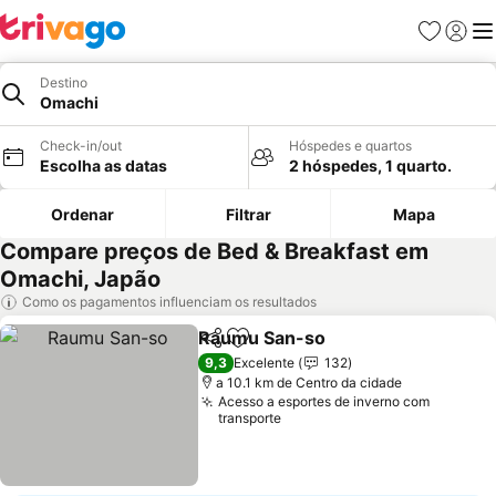
Favoritos
Iniciar
Me
Destino
Omachi
Check-in/out
Hóspedes e quartos
Escolha as datas
2 hóspedes, 1 quarto.
Ordenar
Filtrar
Mapa
Compare preços de Bed & Breakfast em
Omachi, Japão
Como os pagamentos influenciam os resultados
Raumu San-so
Partilhar
Adicionar aos favoritos
9,3
Excelente
132
a 10.1 km de Centro da cidade
Acesso a esportes de inverno com
transporte