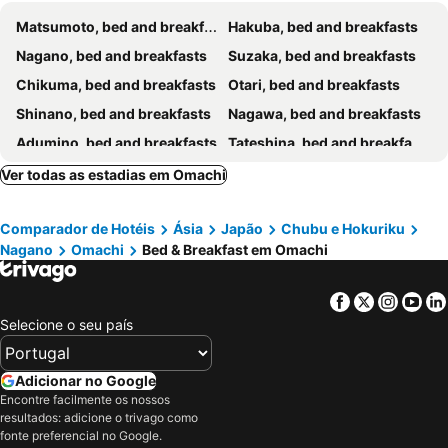
Matsumoto, bed and breakfasts
Hakuba, bed and breakfasts
Nagano, bed and breakfasts
Suzaka, bed and breakfasts
Chikuma, bed and breakfasts
Otari, bed and breakfasts
Shinano, bed and breakfasts
Nagawa, bed and breakfasts
Adumino, bed and breakfasts
Tateshina, bed and breakfasts
Azumino, bed and breakfasts
Sakaki, bed and breakfasts
Ver todas as estadias em Omachi
Kamiichi, bed and breakfasts
Ueda, bed and breakfasts
Comparador de Hotéis
Ásia
Japão
Chubu e Hokuriku
Shiojiri, bed and breakfasts
Matsukawa, bed and breakfasts
Nagano
Omachi
Bed & Breakfast em Omachi
Facebook
Twitter
Insta
Yo
Selecione o seu país
Adicionar no Google
Encontre facilmente os nossos
resultados: adicione o trivago como
fonte preferencial no Google.