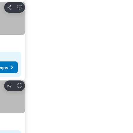
Adicionar aos favoritos
Partilhar
eços
Adicionar aos favoritos
Partilhar