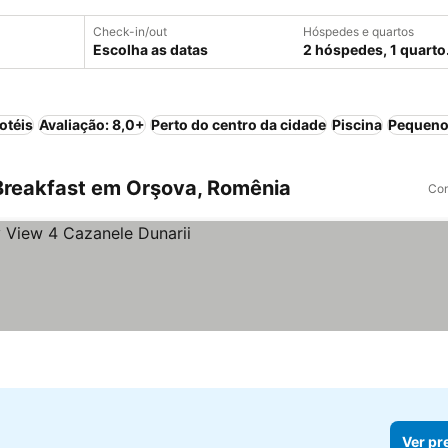
Check-in/out
Hóspedes e quartos
Escolha as datas
2 hóspedes, 1 quarto
otéis
Avaliação: 8,0+
Perto do centro da cidade
Piscina
Pequeno
Breakfast em Orşova, Romênia
Com
Ver pr