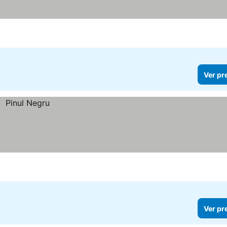
Ver pr
Ver pr