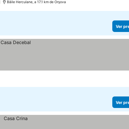
)
Băile Herculane, a 17.1 km de Orşova
Ver pr
Ver pr