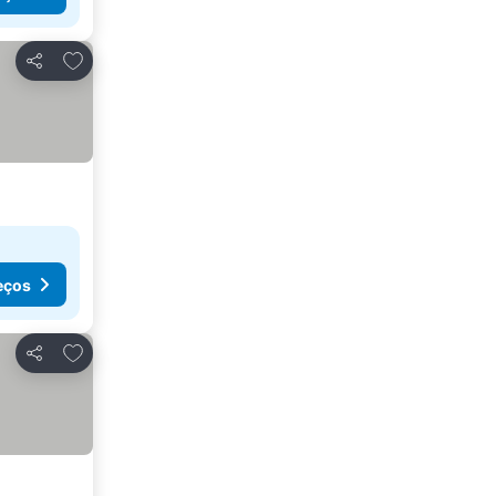
Adicionar aos favoritos
Partilhar
eços
Adicionar aos favoritos
Partilhar