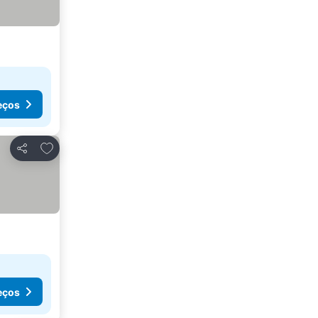
eços
Adicionar aos favoritos
Partilhar
eços