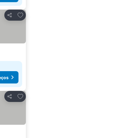
Adicionar aos favoritos
Partilhar
eços
Adicionar aos favoritos
Partilhar