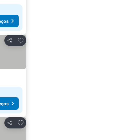
eços
Adicionar aos favoritos
Partilhar
eços
Adicionar aos favoritos
Partilhar