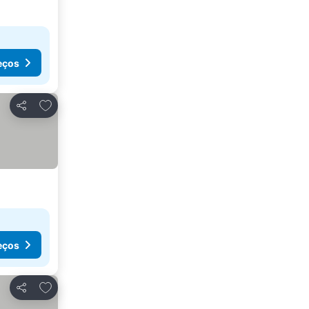
eços
Adicionar aos favoritos
Partilhar
eços
Adicionar aos favoritos
Partilhar