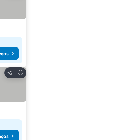
eços
Adicionar aos favoritos
Partilhar
eços