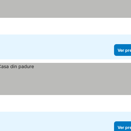
Ver pr
Ver pr