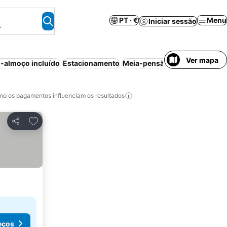
PT · €
Menu
Iniciar sessão
.
Ver mapa
-almoço incluído
Estacionamento
Meia-pensão
Casa/apartamen
o os pagamentos influenciam os resultados
Adicionar aos favoritos
Partilhar
eços