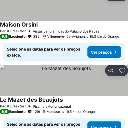
Maison Orsini
Ver preços
Bed & Breakfast
Vistas panorâmicas do Palácio dos Papas
Ver preços
9,5
Excelente
839
Villeneuve-lès-Avignon, a 19.8 km de Orange
Selecione as datas para ver os preços
Ver preços
exatos.
Partilhar
Ad
Le Mazet des Beaujots
Ver preços
Bed & Breakfast
Piscina exterior sazonal
Ver preços
9,5
Excelente
129
Monteux, a 19.5 km de Orange
Selecione as datas para ver os preços
Ver preços