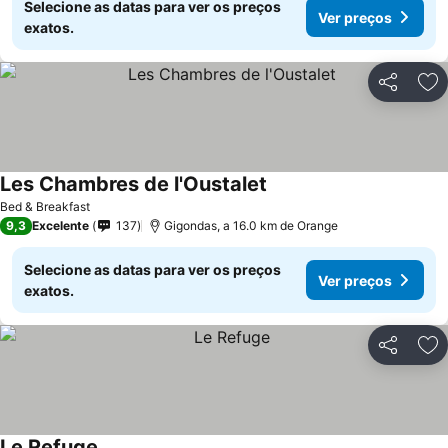
Selecione as datas para ver os preços
Ver preços
exatos.
Partilhar
Ad
Les Chambres de l'Oustalet
Ver preços
Bed & Breakfast
9,3
Excelente
137
Gigondas, a 16.0 km de Orange
Selecione as datas para ver os preços
Ver preços
exatos.
Partilhar
Ad
Le Refuge