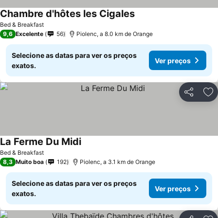
Chambre d'hôtes les Cigales
Ver preços
Bed & Breakfast
9,6
Excelente
56
Piolenc, a 8.0 km de Orange
Selecione as datas para ver os preços
Ver preços
exatos.
Partilhar
Ad
La Ferme Du Midi
Ver preços
Bed & Breakfast
8,3
Muito boa
192
Piolenc, a 3.1 km de Orange
Selecione as datas para ver os preços
Ver preços
exatos.