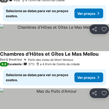
7,3
428
a 1.8 km de Centro da cidade
Selecione as datas para ver os preços
Ver preços
exatos.
Partilhar
Ad
Chambres d'Hôtes et Gîtes Le Mas Mellou
Ver p
Bed & Breakfast
Perto das vistas do Mont Ventoux
Ver preços
9,6
Excelente
371
a 4.9 km de Centro da cidade
Selecione as datas para ver os preços
Ver preços
exatos.
Partilhar
Ad