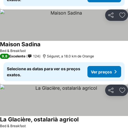
Partilhar
Ad
Maison Sadina
Ver preços
Bed & Breakfast
9,8
Excelente
124
Séguret, a 18.0 km de Orange
Selecione as datas para ver os preços
Ver preços
exatos.
Partilhar
Ad
La Glacière, ostalarià agricol
Ver preços
Bed & Breakfast