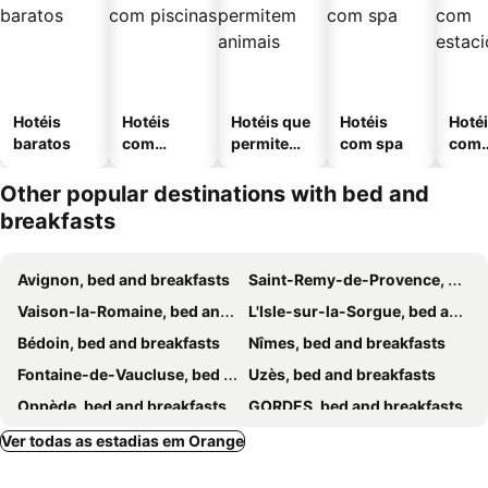
Hotéis
Hotéis
Hotéis que
Hotéis
Hoté
baratos
com
permitem
com spa
com
piscinas
animais
esta
ment
Other popular destinations with bed and
breakfasts
Avignon, bed and breakfasts
Saint-Remy-de-Provence, bed and breakfasts
Vaison-la-Romaine, bed and breakfasts
L'Isle-sur-la-Sorgue, bed and breakfasts
Bédoin, bed and breakfasts
Nîmes, bed and breakfasts
Fontaine-de-Vaucluse, bed and breakfasts
Uzès, bed and breakfasts
Oppède, bed and breakfasts
GORDES, bed and breakfasts
Piolenc, bed and breakfasts
Vallon Pont D'Arc, bed and breakfasts
Ver todas as estadias em Orange
Villeneuve-lès-Avignon, bed and breakfasts
Montélimar, bed and breakfasts