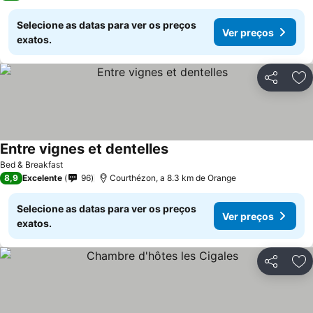
Selecione as datas para ver os preços
Ver preços
exatos.
Partilhar
Ad
Entre vignes et dentelles
Ver preços
Bed & Breakfast
8,9
Excelente
96
Courthézon, a 8.3 km de Orange
Selecione as datas para ver os preços
Ver preços
exatos.
Partilhar
Ad