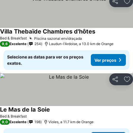
Partilhar
Ad
Villa Thebaïde Chambres d'hôtes
Ver preços
Bed & Breakfast
Piscina sazonal envidraçada
Ver preços
9,6
Excelente
254
Laudun-l'Ardoise, a 13.0 km de Orange
Selecione as datas para ver os preços
Ver preços
exatos.
Partilhar
Ad
Le Mas de la Soie
Ver preços
Bed & Breakfast
9,0
Excelente
198
Violes, a 11.7 km de Orange