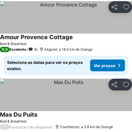
Partilhar
Ad
Amour Provence Cottage
Ver preços
Bed & Breakfast
9,0
Excelente
6
Séguret, a 18.5 km de Orange
Selecione as datas para ver os preços
Ver preços
exatos.
Partilhar
Ad
Mas Du Puits
Ver preços
Bed & Breakfast
/
Courthézon, a 5.8 km de Orange
Pontuação não disponível