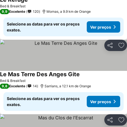
Ver preços
Bed & Breakfast
9,9
Excelente
120
Mornas, a 9.9 km de Orange
Selecione as datas para ver os preços
Ver preços
exatos.
Partilhar
Ad
Le Mas Terre Des Anges Gite
Ver preços
Bed & Breakfast
9,8
Excelente
14
Sarrians, a 12.1 km de Orange
Selecione as datas para ver os preços
Ver preços
exatos.
Partilhar
Ad