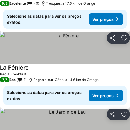
9,3
Excelente
49
Tresques, a 17.6 km de Orange
Selecione as datas para ver os preços
Ver preços
exatos.
Partilhar
Ad
La Fénière
Ver preços
Bed & Breakfast
7,7
Boa
7
Bagnols-sur-Cèze, a 14.6 km de Orange
Selecione as datas para ver os preços
Ver preços
exatos.
Partilhar
Ad