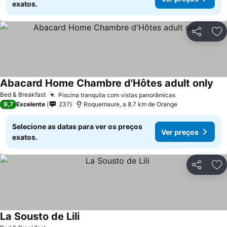
exatos.
Partilhar
Ad
Abacard Home Chambre d'Hôtes adult only
Ver
Bed & Breakfast
Piscina tranquila com vistas panorâmicas
Ver preços
9,7
Excelente
237
Roquemaure, a 8.7 km de Orange
Selecione as datas para ver os preços
Ver preços
exatos.
Partilhar
Ad
La Sousto de Lili
Ver preços