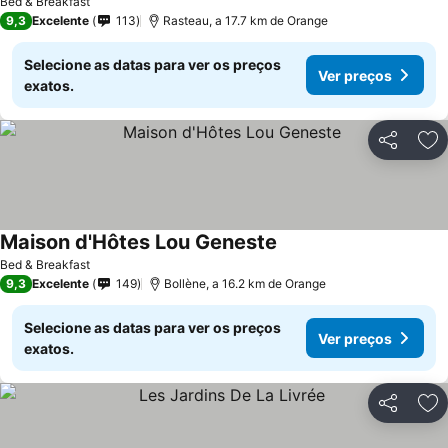
Bed & Breakfast
9,3
Excelente
113
Rasteau, a 17.7 km de Orange
Selecione as datas para ver os preços
Ver preços
exatos.
Partilhar
Ad
Maison d'Hôtes Lou Geneste
Ver preços
Bed & Breakfast
9,3
Excelente
149
Bollène, a 16.2 km de Orange
Selecione as datas para ver os preços
Ver preços
exatos.
Partilhar
Ad