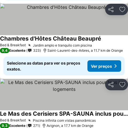
Partilhar
Ad
Chambres d'Hôtes Château Beaupré
Ver preços
Bed & Breakfast
Jardim amplo e tranquilo com piscina
Ver preços
9,4
Excelente
323
Saint-Laurent-des-Arbres, a 11.7 km de Orange
Selecione as datas para ver os preços
Ver preços
exatos.
Partilhar
Ad
Le Mas des Cerisiers SPA-SAUNA inclus pour tous les logements
Ver preços
Bed & Breakfast
Piscina infinita com vistas panorâmicas
Ver preços
9,3
Excelente
271
Avignon, a 17.7 km de Orange