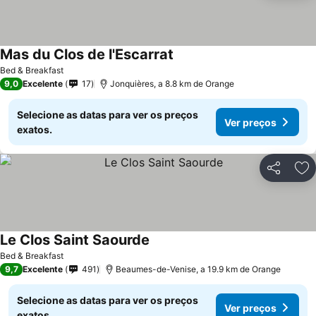
Mas du Clos de l'Escarrat
Ver preços
Bed & Breakfast
9,0
Excelente
17
Jonquières, a 8.8 km de Orange
Selecione as datas para ver os preços
Ver preços
exatos.
Partilhar
Ad
Le Clos Saint Saourde
Ver preços
Bed & Breakfast
9,7
Excelente
491
Beaumes-de-Venise, a 19.9 km de Orange
Selecione as datas para ver os preços
Ver preços
exatos.