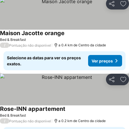
Partilhar
Ad
Maison Jacotte orange
Ver preços
Bed & Breakfast
/
a 0.4 km de Centro da cidade
Pontuação não disponível
Selecione as datas para ver os preços
Ver preços
exatos.
Partilhar
Ad
Rose-INN appartement
Ver preços
Bed & Breakfast
/
a 0.2 km de Centro da cidade
Pontuação não disponível