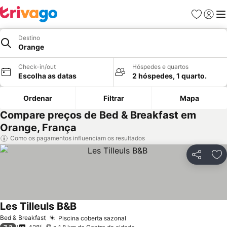
Favoritos
Iniciar
Me
Destino
Orange
Check-in/out
Hóspedes e quartos
Escolha as datas
2 hóspedes, 1 quarto.
Ordenar
Filtrar
Mapa
Compare preços de Bed & Breakfast em
Orange, França
Como os pagamentos influenciam os resultados
Partilhar
Ad
Les Tilleuls B&B
Ver preços
Bed & Breakfast
Piscina coberta sazonal
Ver preços