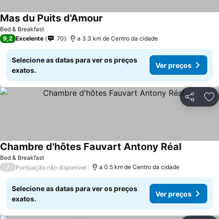
Mas du Puits d'Amour
Ver preços
Bed & Breakfast
9,2
Excelente
70
a 3.3 km de Centro da cidade
Selecione as datas para ver os preços
Ver preços
exatos.
Partilhar
Ad
Chambre d'hôtes Fauvart Antony Réal
Ver preço
Bed & Breakfast
/
a 0.5 km de Centro da cidade
Pontuação não disponível
Selecione as datas para ver os preços
Ver preços
exatos.