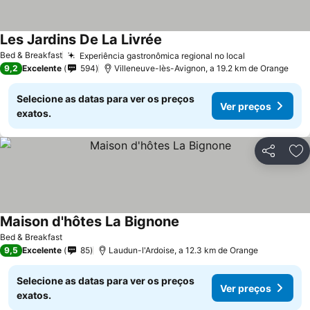
Les Jardins De La Livrée
Ver preços
Bed & Breakfast
Experiência gastronômica regional no local
Ver preços
9,2
Excelente
594
Villeneuve-lès-Avignon, a 19.2 km de Orange
Selecione as datas para ver os preços
Ver preços
exatos.
Partilhar
Ad
Maison d'hôtes La Bignone
Ver preços
Bed & Breakfast
9,5
Excelente
85
Laudun-l'Ardoise, a 12.3 km de Orange
Selecione as datas para ver os preços
Ver preços
exatos.