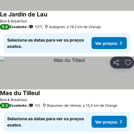
Le Jardin de Lau
Ver preços
Bed & Breakfast
9,6
Excelente
107
Aubignan, a 18.2 km de Orange
Selecione as datas para ver os preços
Ver preços
exatos.
Partilhar
Ad
Mas du Tilleul
Ver preços
Bed & Breakfast
9,3
Excelente
10
Beaumes-de-Venise, a 15.0 km de Orange
Selecione as datas para ver os preços
Ver preços
exatos.