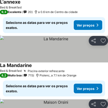
L’annexe
Ver preços
Bed & Breakfast
9,3
Excelente
20
a 0.6 km de Centro da cidade
Selecione as datas para ver os preços
Ver preços
exatos.
Partilhar
Ad
La Mandarine
Ver preços
Bed & Breakfast
Piscina exterior refrescante
Ver preços
8,2
Muito boa
715
Piolenc, a 7.1 km de Orange
Selecione as datas para ver os preços
Ver preços
exatos.
Partilhar
Ad