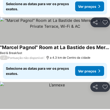
Selecione as datas para ver os preços
Ver preços
exatos.
Partilhar
Ad
"Marcel Pagnol" Room at La Bastide des Mereuilles with Private Terrace, Wi-Fi & AC
Ver preços
Bed & Breakfast
/
a 4.3 km de Centro da cidade
Pontuação não disponível
Selecione as datas para ver os preços
Ver preços
exatos.
Partilhar
Ad