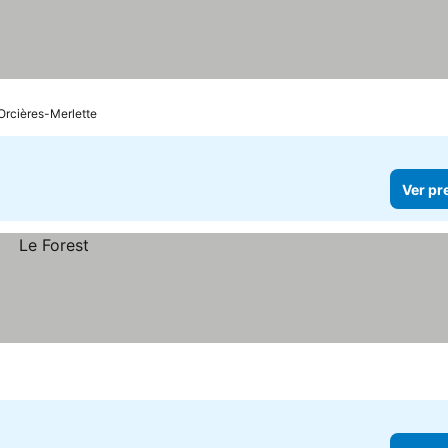
Orcières-Merlette
Ver pr