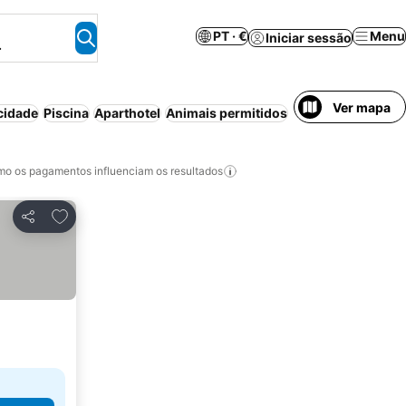
PT · €
Menu
Iniciar sessão
.
Ver mapa
cidade
Piscina
Aparthotel
Animais permitidos
Meia-pensão
Peq
o os pagamentos influenciam os resultados
Adicionar aos favoritos
Partilhar