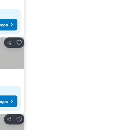
eços
Adicionar aos favoritos
Partilhar
eços
Adicionar aos favoritos
Partilhar