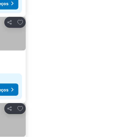
eços
Adicionar aos favoritos
Partilhar
eços
Adicionar aos favoritos
Partilhar