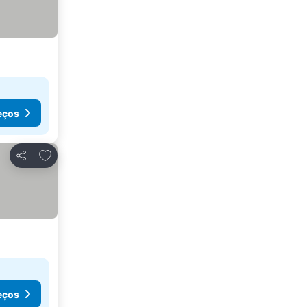
eços
Adicionar aos favoritos
Partilhar
eços