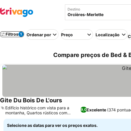
Destino
Filtros
1
Ordenar por
Preço
Localização
C
Compare preços de Bed & B
Gite Du Bois De L'ours
Edifício histórico com vista para a
Excelente
(374 pontua
9,0
montanha, Quartos rústicos com
caráter único
Selecione as datas para ver os preços exatos.