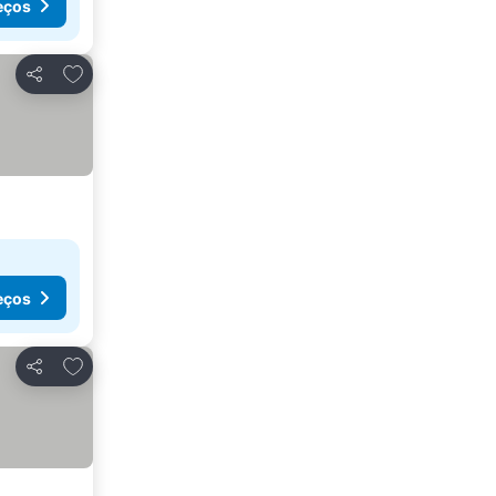
eços
Adicionar aos favoritos
Partilhar
eços
Adicionar aos favoritos
Partilhar