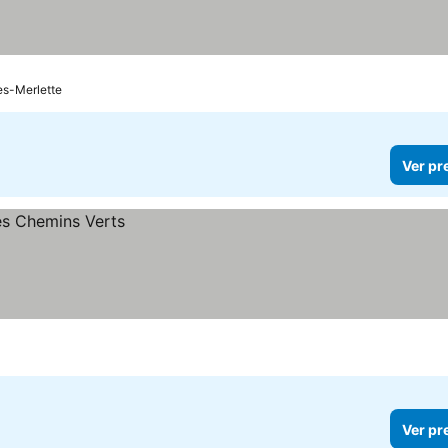
es-Merlette
Ver pr
Ver pr