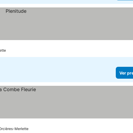
ette
Ver pr
rcières-Merlette