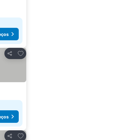
eços
Adicionar aos favoritos
Partilhar
eços
Adicionar aos favoritos
Partilhar