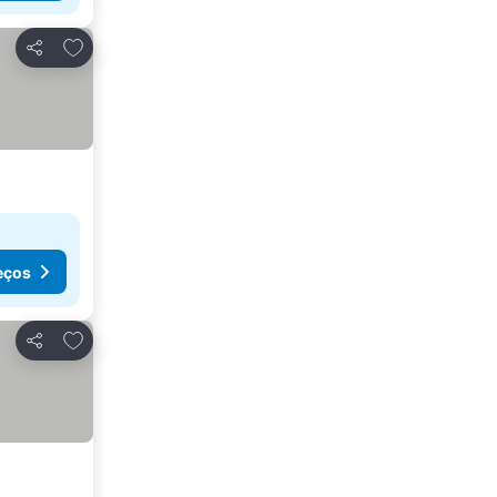
Adicionar aos favoritos
Partilhar
eços
Adicionar aos favoritos
Partilhar