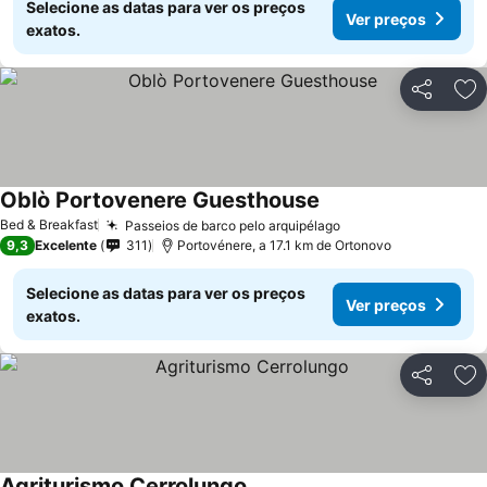
Selecione as datas para ver os preços
Ver preços
exatos.
Partilhar
Ad
Oblò Portovenere Guesthouse
Bed & Breakfast
Passeios de barco pelo arquipélago
9,3
Excelente
311
Portovénere, a 17.1 km de Ortonovo
Selecione as datas para ver os preços
Ver preços
exatos.
Partilhar
Ad
Agriturismo Cerrolungo