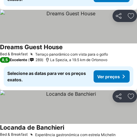
Partilhar
Ad
Dreams Guest House
Bed & Breakfast
Terraço panorâmico com vista para o golfo
8,5
Excelente
289
La Spezia, a 19.5 km de Ortonovo
Selecione as datas para ver os preços
Ver preços
exatos.
Partilhar
Ad
Locanda de Banchieri
Bed & Breakfast
Experiência gastronómica com estrela Michelin