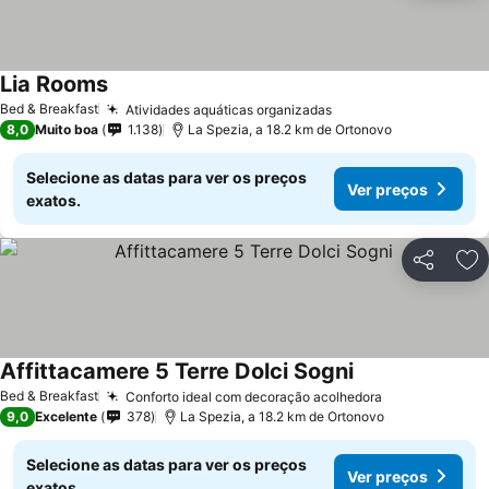
Lia Rooms
Bed & Breakfast
Atividades aquáticas organizadas
8,0
Muito boa
1.138
La Spezia, a 18.2 km de Ortonovo
Selecione as datas para ver os preços
Ver preços
exatos.
Partilhar
Ad
Affittacamere 5 Terre Dolci Sogni
Bed & Breakfast
Conforto ideal com decoração acolhedora
9,0
Excelente
378
La Spezia, a 18.2 km de Ortonovo
Selecione as datas para ver os preços
Ver preços
exatos.