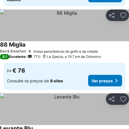
Partilhar
Ad
88 Miglia
Bed & Breakfast
Vistas panorâmicas do golfo e da cidade
9,1
Excelente
771
La Spezia, a 19.7 km de Ortonovo
€ 78
De
Consulte os preços de
8 sites
Ver preços
Partilhar
Ad
Levante Blu