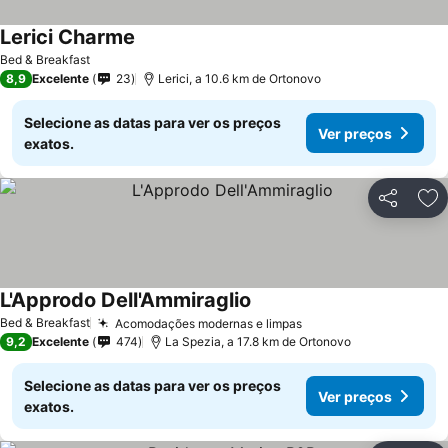
Lerici Charme
Bed & Breakfast
8,9
Excelente
23
Lerici, a 10.6 km de Ortonovo
Selecione as datas para ver os preços
Ver preços
exatos.
Partilhar
Ad
L'Approdo Dell'Ammiraglio
Bed & Breakfast
Acomodações modernas e limpas
9,2
Excelente
474
La Spezia, a 17.8 km de Ortonovo
Selecione as datas para ver os preços
Ver preços
exatos.