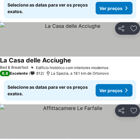
Selecione as datas para ver os preços
Ver preços
exatos.
Partilhar
Ad
La Casa delle Acciughe
Bed & Breakfast
Edifício histórico com interiores modernos
8,8
Excelente
812
La Spezia, a 18.1 km de Ortonovo
Selecione as datas para ver os preços
Ver preços
exatos.
Partilhar
Ad