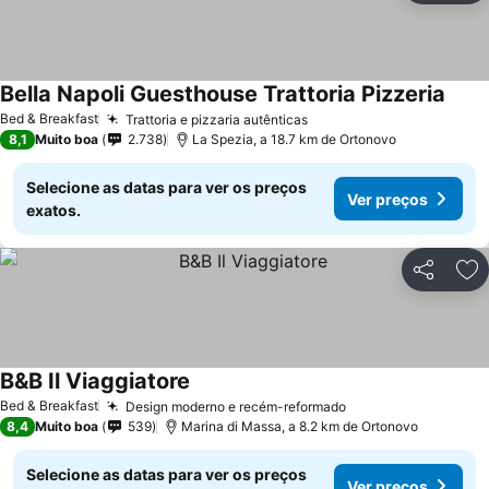
Bella Napoli Guesthouse Trattoria Pizzeria
Bed & Breakfast
Trattoria e pizzaria autênticas
8,1
Muito boa
2.738
La Spezia, a 18.7 km de Ortonovo
Selecione as datas para ver os preços
Ver preços
exatos.
Partilhar
Ad
B&B Il Viaggiatore
Bed & Breakfast
Design moderno e recém-reformado
8,4
Muito boa
539
Marina di Massa, a 8.2 km de Ortonovo
Selecione as datas para ver os preços
Ver preços