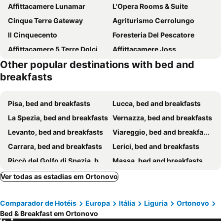
Affittacamere Lunamar
L'Opera Rooms & Suite
Cinque Terre Gateway
Agriturismo Cerrolungo
Il Cinquecento
Foresteria Del Pescatore
Affittacamere 5 Terre Dolci Sogni
Affittacamere Joss
Other popular destinations with bed and
Timeline camere in La Spezia
Atmosfere Guest House - 5 Terre e La Spezia
breakfasts
The Railway 74
La Casa Gialla
Golfo Dei Poeti
La Villetta del Golfo
Pisa, bed and breakfasts
Lucca, bed and breakfasts
Jolly Roger Affittacamere
L'Approdo Dell'Ammiraglio
La Spezia, bed and breakfasts
Vernazza, bed and breakfasts
Residenza Viani Guest House
Monteverdi Resort
Levanto, bed and breakfasts
Viareggio, bed and breakfasts
Glam Resort Giulia
Levante Blu
Carrara, bed and breakfasts
Lerici, bed and breakfasts
Affittacamere Altamarea
Congregazione Suore Figlie Di San Francesco Di Sales
Riccò del Golfo di Spezia, bed and breakfasts
Massa, bed and breakfasts
Le Tre Spezie
Appunti di Viaggio
Sarzana, bed and breakfasts
Monterosso al Mare, bed and breakfasts
Ver todas as estadias em Ortonovo
Cà Thomas
B&B Nannalia
Portovénere, bed and breakfasts
Massarosa, bed and breakfasts
Castello Malaspina di Fosdinovo
La Foresteria di Palazzo Picedi Benettini
Comparador de Hotéis
Europa
Itália
Liguria
Ortonovo
Pietrasanta, bed and breakfasts
Riomaggiore, bed and breakfasts
Residence Stella
Locanda da Marì
Bed & Breakfast em Ortonovo
Manarola, bed and breakfasts
Marina di Pisa, bed and breakfasts
La Pergola
Porta Marina