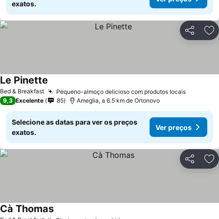
exatos.
Partilhar
Ad
Le Pinette
Bed & Breakfast
Pequeno-almoço delicioso com produtos locais
9,3
Excelente
85
Ameglia, a 6.5 km de Ortonovo
Selecione as datas para ver os preços
Ver preços
exatos.
Partilhar
Ad
Cà Thomas