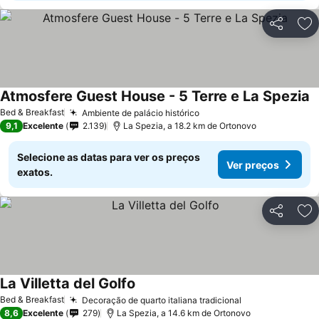
Partilhar
Ad
Atmosfere Guest House - 5 Terre e La Spezia
Bed & Breakfast
Ambiente de palácio histórico
9,1
Excelente
2.139
La Spezia, a 18.2 km de Ortonovo
Selecione as datas para ver os preços
Ver preços
exatos.
Partilhar
Ad
La Villetta del Golfo
Bed & Breakfast
Decoração de quarto italiana tradicional
8,6
Excelente
279
La Spezia, a 14.6 km de Ortonovo