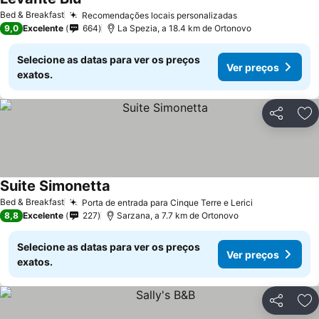
Bed & Breakfast
Recomendações locais personalizadas
9,0
Excelente
664
La Spezia, a 18.4 km de Ortonovo
Selecione as datas para ver os preços
Ver preços
exatos.
Partilhar
Ad
Suite Simonetta
Bed & Breakfast
Porta de entrada para Cinque Terre e Lerici
8,8
Excelente
227
Sarzana, a 7.7 km de Ortonovo
Selecione as datas para ver os preços
Ver preços
exatos.
Partilhar
Ad