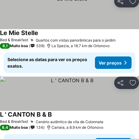
Partilhar
Ad
Le Mie Stelle
Bed & Breakfast
Quartos com vistas panorâmicas para o jardim
8,1
Muito boa
539
La Spezia, a 18.7 km de Ortonovo
Selecione as datas para ver os preços
Ver preços
exatos.
Partilhar
Ad
L ' CANTON B & B
Bed & Breakfast
Cenário autêntico da vila de Colonnata
8,4
Muito boa
134
Carrara, a 8.9 km de Ortonovo