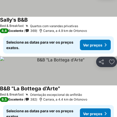
Sally's B&B
Bed & Breakfast
Quartos com varandas privativas
8,8
Excelente
369
Carrara, a 4.9 km de Ortonovo
Selecione as datas para ver os preços
Ver preços
exatos.
Partilhar
Ad
B&B "La Bottega d'Arte"
Bed & Breakfast
Orientação excepcional do anfitrião
9,5
Excelente
382
Carrara, a 4.4 km de Ortonovo
Selecione as datas para ver os preços
Ver preços
exatos.