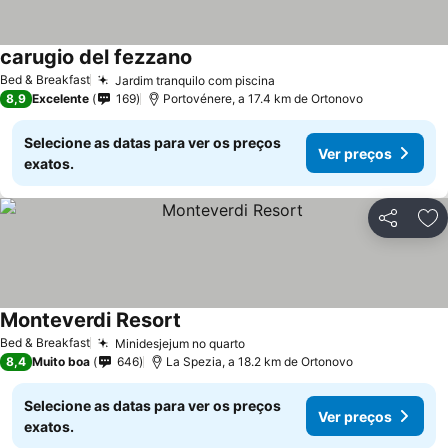
carugio del fezzano
Bed & Breakfast
Jardim tranquilo com piscina
8,9
Excelente
169
Portovénere, a 17.4 km de Ortonovo
Selecione as datas para ver os preços
Ver preços
exatos.
Partilhar
Ad
Monteverdi Resort
Bed & Breakfast
Minidesjejum no quarto
8,4
Muito boa
646
La Spezia, a 18.2 km de Ortonovo
Selecione as datas para ver os preços
Ver preços
exatos.