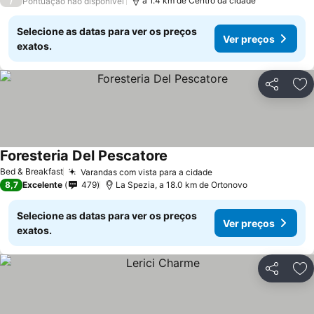
/
a 1.4 km de Centro da cidade
Pontuação não disponível
Selecione as datas para ver os preços
Ver preços
exatos.
Partilhar
Ad
Foresteria Del Pescatore
Bed & Breakfast
Varandas com vista para a cidade
8,7
Excelente
479
La Spezia, a 18.0 km de Ortonovo
Selecione as datas para ver os preços
Ver preços
exatos.
Partilhar
Ad