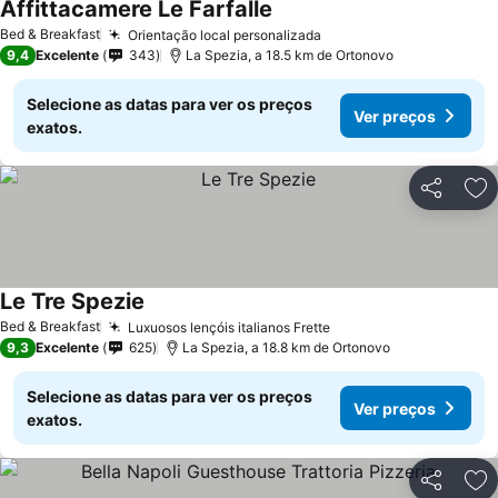
Affittacamere Le Farfalle
Bed & Breakfast
Orientação local personalizada
9,4
Excelente
343
La Spezia, a 18.5 km de Ortonovo
Selecione as datas para ver os preços
Ver preços
exatos.
Partilhar
Ad
Le Tre Spezie
Bed & Breakfast
Luxuosos lençóis italianos Frette
9,3
Excelente
625
La Spezia, a 18.8 km de Ortonovo
Selecione as datas para ver os preços
Ver preços
exatos.
Partilhar
Ad