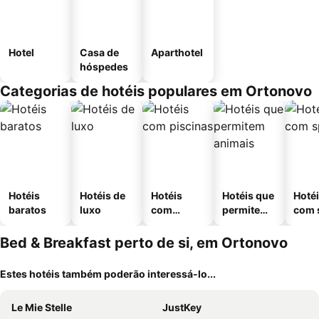
Hotel
Casa de
Aparthotel
hóspedes
Categorias de hotéis populares em Ortonovo
Hotéis
Hotéis de
Hotéis
Hotéis que
Hoté
baratos
luxo
com
permitem
com 
piscinas
animais
Bed & Breakfast perto de si, em Ortonovo
Estes hotéis também poderão interessá-lo...
Le Mie Stelle
JustKey