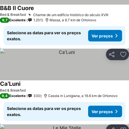
B&B Il Cuore
Bed & Breakfast
Charme de um edifício histórico do século XVIII
9,7
Excelente
1.201
Massa, a 9.7 km de Ortonovo
Selecione as datas para ver os preços
Ver preços
exatos.
Partilhar
Ad
Ca'Luni
Bed & Breakfast
9,4
Excelente
330
Casola in Lunigiana, a 16.6 km de Ortonovo
Selecione as datas para ver os preços
Ver preços
exatos.