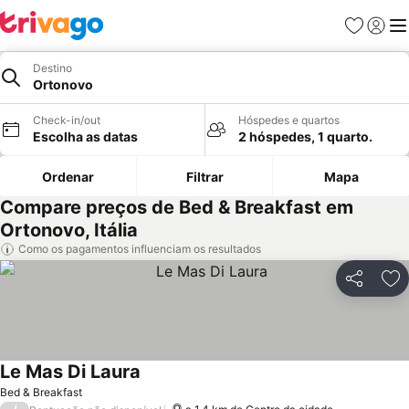
Favoritos
Iniciar
Me
Destino
Ortonovo
Check-in/out
Hóspedes e quartos
Escolha as datas
2 hóspedes, 1 quarto.
Ordenar
Filtrar
Mapa
Compare preços de Bed & Breakfast em
Ortonovo, Itália
Como os pagamentos influenciam os resultados
Partilhar
Ad
Le Mas Di Laura
Bed & Breakfast