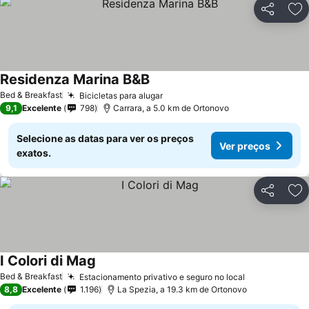
Partilhar
Ad
Residenza Marina B&B
Bed & Breakfast
Bicicletas para alugar
9,1
Excelente
798
Carrara, a 5.0 km de Ortonovo
Selecione as datas para ver os preços
Ver preços
exatos.
Partilhar
Ad
I Colori di Mag
Bed & Breakfast
Estacionamento privativo e seguro no local
8,8
Excelente
1.196
La Spezia, a 19.3 km de Ortonovo