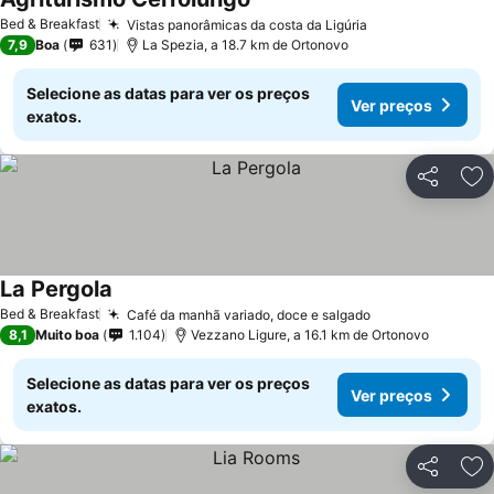
Bed & Breakfast
Vistas panorâmicas da costa da Ligúria
7,9
Boa
631
La Spezia, a 18.7 km de Ortonovo
Selecione as datas para ver os preços
Ver preços
exatos.
Partilhar
Ad
La Pergola
Bed & Breakfast
Café da manhã variado, doce e salgado
8,1
Muito boa
1.104
Vezzano Ligure, a 16.1 km de Ortonovo
Selecione as datas para ver os preços
Ver preços
exatos.
Partilhar
Ad