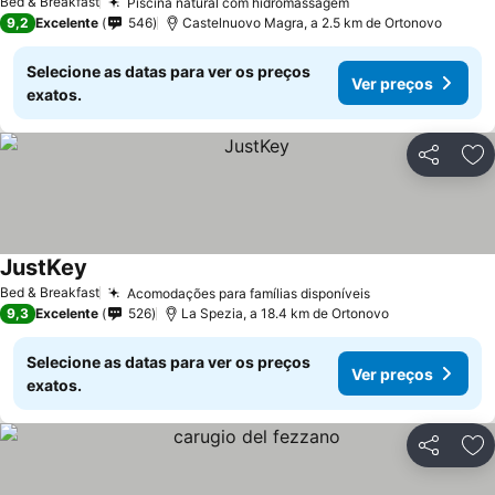
Bed & Breakfast
Piscina natural com hidromassagem
9,2
Excelente
546
Castelnuovo Magra, a 2.5 km de Ortonovo
Selecione as datas para ver os preços
Ver preços
exatos.
Partilhar
Ad
JustKey
Bed & Breakfast
Acomodações para famílias disponíveis
9,3
Excelente
526
La Spezia, a 18.4 km de Ortonovo
Selecione as datas para ver os preços
Ver preços
exatos.
Partilhar
Ad