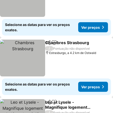
Selecione as datas para ver os preços
Ver preços
exatos.
Chambres Strasbourg
Partilhar
Adicionar aos favoritos
/
Pontuação não disponível
Estrasburgo, a 4.2 km de Ostwald
Selecione as datas para ver os preços
Ver preços
exatos.
Leo et Lysele -
Partilhar
Adicionar aos favoritos
Magnifique logement
indépendant à 15 minutes
/
Pontuação não disponível