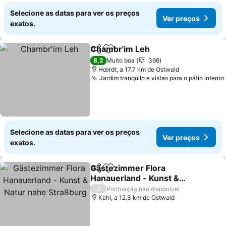
Selecione as datas para ver os preços
Ver preços
exatos.
Chambr'im Leh
Partilhar
Adicionar aos favoritos
8,2
Muito boa
366
Hœrdt, a 17.7 km de Ostwald
Jardim tranquilo e vistas para o pátio interno
Selecione as datas para ver os preços
Ver preços
exatos.
Gästezimmer Flora
Partilhar
Adicionar aos favoritos
Hanauerland - Kunst &
Natur nahe Straßburg
/
Pontuação não disponível
Kehl, a 12.3 km de Ostwald