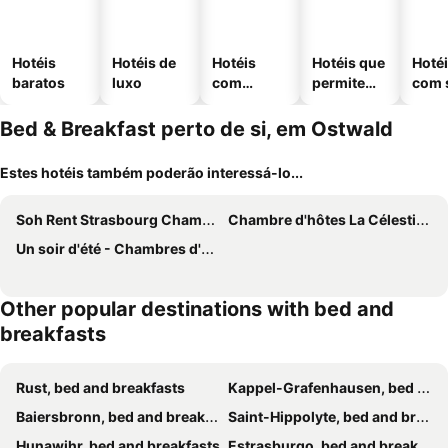
Hotéis
Hotéis de
Hotéis
Hotéis que
Hoté
baratos
luxo
com
permitem
com 
piscinas
animais
Bed & Breakfast perto de si, em Ostwald
Estes hotéis também poderão interessá-lo...
Soh Rent Strasbourg Chambre 4 Tv-wifi Proche Gare
Chambre d'hôtes La Célestine
Un soir d'été - Chambres d'hôtes
Other popular destinations with bed and
breakfasts
Rust, bed and breakfasts
Kappel-Grafenhausen, bed and breakfasts
Baiersbronn, bed and breakfasts
Saint-Hippolyte, bed and breakfasts
Hunawihr, bed and breakfasts
Estrasburgo, bed and breakfasts