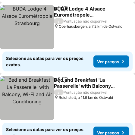
BUDA Lodge 4 Alsace
Partilhar
Adicionar aos favoritos
Eurométropole
Strasbourg
/
Pontuação não disponível
Oberhausbergen, a 7.2 km de Ostwald
Selecione as datas para ver os preços
Ver preços
exatos.
Bed and Breakfast 'La
Partilhar
Adicionar aos favoritos
Passerelle' with Balcony,
Wi-Fi and Air
/
Pontuação não disponível
Conditioning
Reichstett, a 11.9 km de Ostwald
Selecione as datas para ver os preços
Ver preços