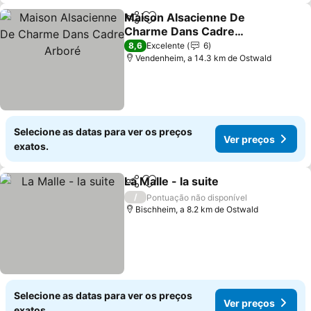
Maison Alsacienne De
Partilhar
Adicionar aos favoritos
Charme Dans Cadre
Arboré
8,6
Excelente
6
Vendenheim, a 14.3 km de Ostwald
Selecione as datas para ver os preços
Ver preços
exatos.
La Malle - la suite
Partilhar
Adicionar aos favoritos
/
Pontuação não disponível
Bischheim, a 8.2 km de Ostwald
Selecione as datas para ver os preços
Ver preços
exatos.