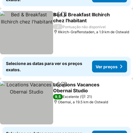
Bed & Breakfast Illchirch
Partilhar
Adicionar aos favoritos
chez l'habitant
/
Pontuação não disponível
Illkirch-Graffenstaden, a 1.9 km de Ostwald
Selecione as datas para ver os preços
Ver preços
exatos.
Locations Vacances
Partilhar
Adicionar aos favoritos
Obernai Studio
9,5
Excelente
21
Obernai, a 19.5 km de Ostwald