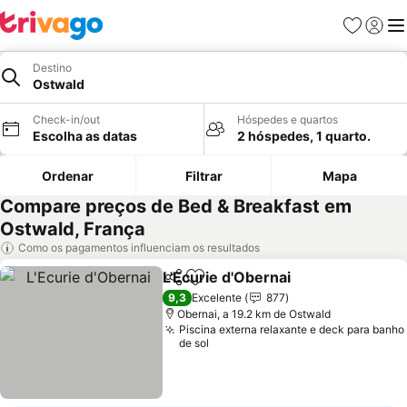
Favoritos
Iniciar
Me
Destino
Ostwald
Check-in/out
Hóspedes e quartos
Escolha as datas
2 hóspedes, 1 quarto.
Ordenar
Filtrar
Mapa
Compare preços de Bed & Breakfast em
Ostwald, França
Como os pagamentos influenciam os resultados
L'Ecurie d'Obernai
Partilhar
Adicionar aos favoritos
9,3
Excelente
877
Obernai, a 19.2 km de Ostwald
Piscina externa relaxante e deck para banho
de sol