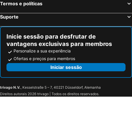
Termos e políticas
Gerstheim, bed and breakfasts
Schillersdorf, bed and breakfasts
Bouxwiller, bed and breakfasts
Schwobsheim, bed and breakfasts
Suporte
Niderviller, bed and breakfasts
Boofzheim, bed and breakfasts
Breitenau, bed and breakfasts
Saasenheim, bed and breakfasts
Inicie sessão para desfrutar de
vantagens exclusivas para membros
Personalize a sua experiência
Ofertas e preços para membros
Iniciar sessão
trivago N.V.
, Kesselstraße 5 – 7, 40221 Düsseldorf, Alemanha
Direitos autorais 2026 trivago | Todos os direitos reservados.