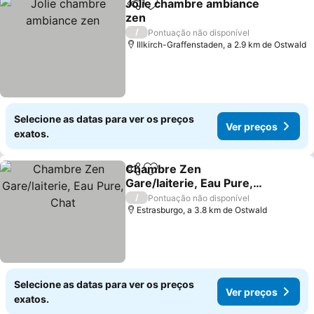
Jolie chambre ambiance
Partilhar
Adicionar aos favoritos
zen
/
Pontuação não disponível
Illkirch-Graffenstaden, a 2.9 km de Ostwald
Selecione as datas para ver os preços
Ver preços
exatos.
Chambre Zen
Partilhar
Adicionar aos favoritos
Gare/laiterie, Eau Pure,
Chat
/
Pontuação não disponível
Estrasburgo, a 3.8 km de Ostwald
Selecione as datas para ver os preços
Ver preços
exatos.