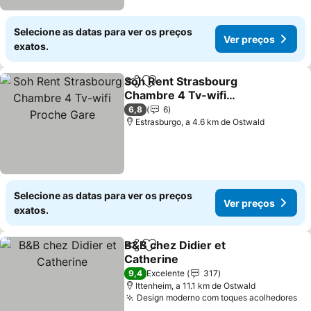
Selecione as datas para ver os preços
Ver preços
exatos.
Soh Rent Strasbourg
Partilhar
Adicionar aos favoritos
Chambre 4 Tv-wifi
Proche Gare
6,8
6
Estrasburgo, a 4.6 km de Ostwald
Selecione as datas para ver os preços
Ver preços
exatos.
B&B chez Didier et
Partilhar
Adicionar aos favoritos
Catherine
9,4
Excelente
317
Ittenheim, a 11.1 km de Ostwald
Design moderno com toques acolhedores