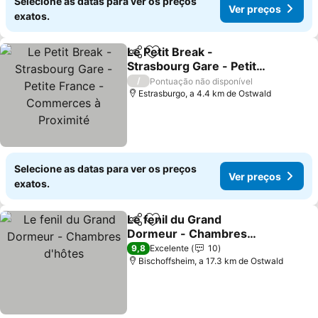
Selecione as datas para ver os preços
Ver preços
exatos.
Le Petit Break -
Partilhar
Adicionar aos favoritos
Strasbourg Gare - Petite
France - Commerces à
/
Pontuação não disponível
Proximité
Estrasburgo, a 4.4 km de Ostwald
Selecione as datas para ver os preços
Ver preços
exatos.
Le fenil du Grand
Partilhar
Adicionar aos favoritos
Dormeur - Chambres
d'hôtes
9,8
Excelente
10
Bischoffsheim, a 17.3 km de Ostwald