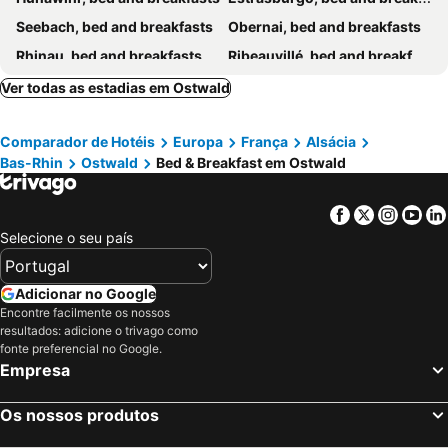
Seebach, bed and breakfasts
Obernai, bed and breakfasts
Rhinau, bed and breakfasts
Ribeauvillé, bed and breakfasts
Drachenbronn-Birlenbach, bed and breakfasts
Breitenbach, bed and breakfasts
Ver todas as estadias em Ostwald
Barr, bed and breakfasts
Benfeld, bed and breakfasts
Comparador de Hotéis
Europa
França
Alsácia
Kogenheim, bed and breakfasts
Rosheim, bed and breakfasts
Bas-Rhin
Ostwald
Bed & Breakfast em Ostwald
Kurtzenhouse, bed and breakfasts
Schwanau, bed and breakfasts
Kirrwiller, bed and breakfasts
Orschwiller, bed and breakfasts
Facebook
Twitter
Insta
Yo
Ringsheim, bed and breakfasts
Offenburg, bed and breakfasts
Selecione o seu país
Weiterswiller, bed and breakfasts
Steige, bed and breakfasts
Ittenheim, bed and breakfasts
Weyersheim, bed and breakfasts
Adicionar no Google
Encontre facilmente os nossos
Andlau, bed and breakfasts
Furdenheim, bed and breakfasts
resultados: adicione o trivago como
La Petite Pierre, bed and breakfasts
Ernolsheim-Bruche, bed and breakfasts
fonte preferencial no Google.
Empresa
Wittisheim, bed and breakfasts
Bernardswiller, bed and breakfasts
Bergheim, bed and breakfasts
Oppenau, bed and breakfasts
Os nossos produtos
Durbach, bed and breakfasts
Illkirch-Graffenstaden, bed and breakfasts