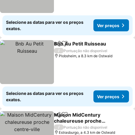
Selecione as datas para ver os preços
Ver preços
exatos.
Bnb Au Petit Ruisseau
Partilhar
Adicionar aos favoritos
/
Pontuação não disponível
Plobsheim, a 8.3 km de Ostwald
Selecione as datas para ver os preços
Ver preços
exatos.
Maison MidCentury
Partilhar
Adicionar aos favoritos
chaleureuse proche
centre-ville
/
Pontuação não disponível
Estrasburgo, a 4.3 km de Ostwald