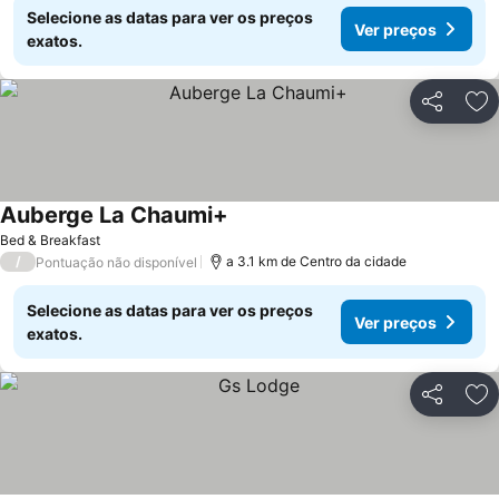
Selecione as datas para ver os preços
Ver preços
exatos.
Partilhar
Ad
Auberge La Chaumi+
Ver preços
Bed & Breakfast
/
a 3.1 km de Centro da cidade
Pontuação não disponível
Selecione as datas para ver os preços
Ver preços
exatos.
Partilhar
Ad