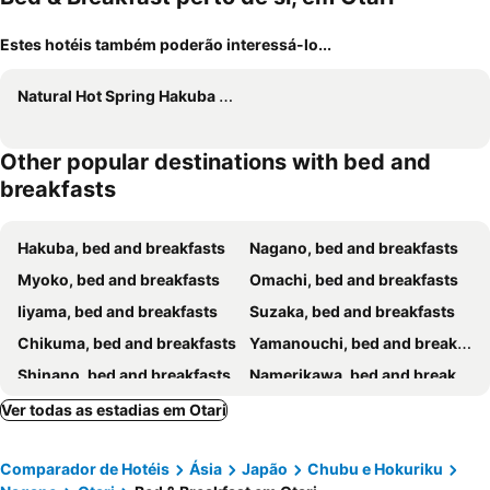
Estes hotéis também poderão interessá-lo...
Natural Hot Spring Hakuba Symphony
Other popular destinations with bed and
breakfasts
Hakuba, bed and breakfasts
Nagano, bed and breakfasts
Myoko, bed and breakfasts
Omachi, bed and breakfasts
Iiyama, bed and breakfasts
Suzaka, bed and breakfasts
Chikuma, bed and breakfasts
Yamanouchi, bed and breakfasts
Shinano, bed and breakfasts
Namerikawa, bed and breakfasts
Azumino, bed and breakfasts
Sakaki, bed and breakfasts
Ver todas as estadias em Otari
Kamiichi, bed and breakfasts
Asahi, bed and breakfasts
Comparador de Hotéis
Ásia
Japão
Chubu e Hokuriku
Nakano, bed and breakfasts
Kijimadaira, bed and breakfasts