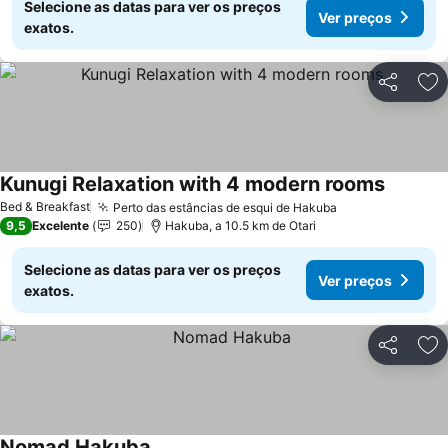
Selecione as datas para ver os preços
Ver preços
exatos.
Partilhar
Ad
Kunugi Relaxation with 4 modern rooms
Ver pre
Bed & Breakfast
Perto das estâncias de esqui de Hakuba
Ver preços
9,5
Excelente
250
Hakuba, a 10.5 km de Otari
Selecione as datas para ver os preços
Ver preços
exatos.
Partilhar
Ad
Nomad Hakuba