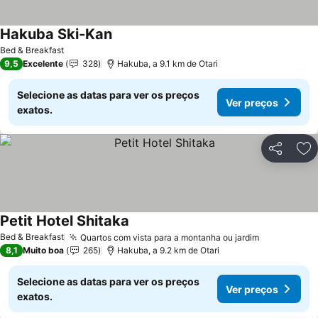
Hakuba Ski-Kan
Ver preços
Bed & Breakfast
9,5
Excelente
328
Hakuba, a 9.1 km de Otari
Selecione as datas para ver os preços
Ver preços
exatos.
Partilhar
Ad
Petit Hotel Shitaka
Ver preços
Bed & Breakfast
Quartos com vista para a montanha ou jardim
Ver preços
8,1
Muito boa
265
Hakuba, a 9.2 km de Otari
Selecione as datas para ver os preços
Ver preços
exatos.