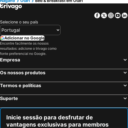
Nagano
Otari
Bed & Breakfast em Otari
Matsukawa, bed and breakfasts
Facebook
Twitter
Insta
Yo
Selecione o seu país
Adicionar no Google
Encontre facilmente os nossos
resultados: adicione o trivago como
fonte preferencial no Google.
Empresa
Os nossos produtos
Termos e políticas
Suporte
Inicie sessão para desfrutar de
vantagens exclusivas para membros