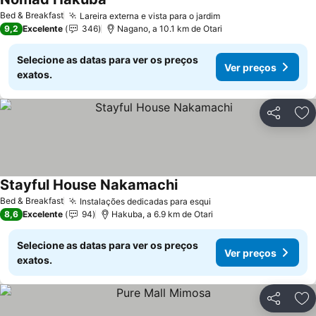
Ver preços
Bed & Breakfast
Lareira externa e vista para o jardim
Ver preços
9,2
Excelente
346
Nagano, a 10.1 km de Otari
Selecione as datas para ver os preços
Ver preços
exatos.
Partilhar
Ad
Stayful House Nakamachi
Ver preços
Bed & Breakfast
Instalações dedicadas para esqui
Ver preços
8,6
Excelente
94
Hakuba, a 6.9 km de Otari
Selecione as datas para ver os preços
Ver preços
exatos.
Partilhar
Ad