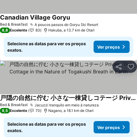
Canadian Village Goryu
Ver preços
Bed & Breakfast
A poucos passos do Goryu Ski Resort
Ver preços
8,8
Excelente
83
Hakuba, a 13.7 km de Otari
Selecione as datas para ver os preços
Ver preços
exatos.
Partilhar
Ad
戸隠の自然に佇む 小さな一棟貸しコテージ Private Tiny Cottage in the Nature of Togakushi Breath in Earth
Ver preços
Bed & Breakfast
Jacuzzi tranquilo em meio à natureza
Ver preços
9,5
Excelente
70
Nagano, a 18.1 km de Otari
Selecione as datas para ver os preços
Ver preços
exatos.