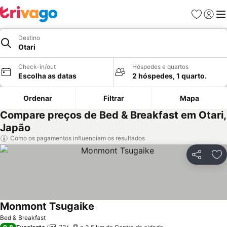
Favoritos
Iniciar
Me
Destino
Otari
Check-in/out
Hóspedes e quartos
Escolha as datas
2 hóspedes, 1 quarto.
Ordenar
Filtrar
Mapa
Compare preços de Bed & Breakfast em Otari,
Japão
Como os pagamentos influenciam os resultados
Partilhar
Ad
Monmont Tsugaike
Ver preços
Bed & Breakfast