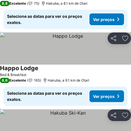
8,6
Excelente
75
Hakuba, a 8.1 km de Otari
Selecione as datas para ver os preços
Ver preços
exatos.
Partilhar
Ad
Happo Lodge
Ver preços
Bed & Breakfast
8,6
Excelente
165
Hakuba, a 9.1 km de Otari
Selecione as datas para ver os preços
Ver preços
exatos.
Partilhar
Ad