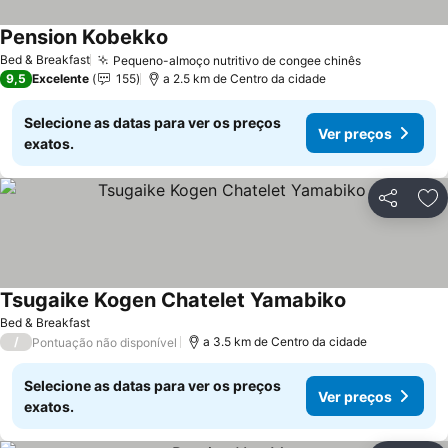
Pension Kobekko
Ver preços
Bed & Breakfast
Pequeno-almoço nutritivo de congee chinês
Ver preços
9,5
Excelente
155
a 2.5 km de Centro da cidade
Selecione as datas para ver os preços
Ver preços
exatos.
Partilhar
Ad
Tsugaike Kogen Chatelet Yamabiko
Ver preços
Bed & Breakfast
/
a 3.5 km de Centro da cidade
Pontuação não disponível
Selecione as datas para ver os preços
Ver preços
exatos.