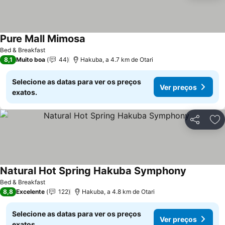
Pure Mall Mimosa
Ver preços
Bed & Breakfast
8,1
Muito boa
44
Hakuba, a 4.7 km de Otari
Selecione as datas para ver os preços
Ver preços
exatos.
Partilhar
Ad
Natural Hot Spring Hakuba Symphony
Ver preço
Bed & Breakfast
8,8
Excelente
122
Hakuba, a 4.8 km de Otari
Selecione as datas para ver os preços
Ver preços
exatos.