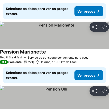
Selecione as datas para ver os preços
Ver preços
exatos.
Partilhar
Ad
Pension Marionette
Ver preços
Bed & Breakfast
Serviço de transporte conveniente para esqui
Ver preços
9,1
Excelente
221
Hakuba, a 10.3 km de Otari
Selecione as datas para ver os preços
Ver preços
exatos.
Partilhar
Ad