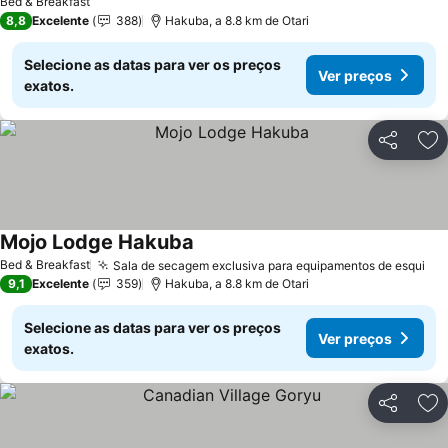
Bed & Breakfast
8,8
Excelente
388
Hakuba, a 8.8 km de Otari
Selecione as datas para ver os preços
Ver preços
exatos.
Partilhar
Ad
Mojo Lodge Hakuba
Ver preços
Bed & Breakfast
Sala de secagem exclusiva para equipamentos de esqui
Ve
9,1
Excelente
359
Hakuba, a 8.8 km de Otari
Selecione as datas para ver os preços
Ver preços
exatos.
Partilhar
Ad