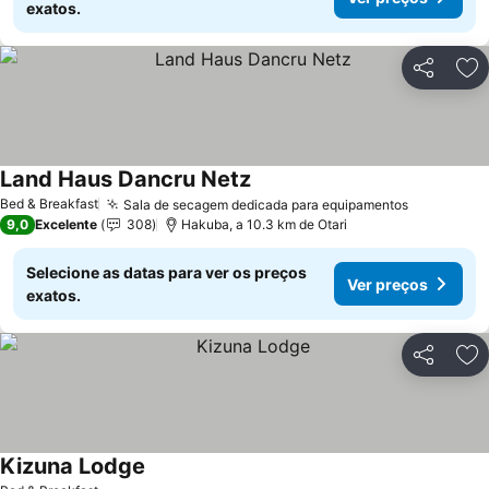
exatos.
Partilhar
Ad
Land Haus Dancru Netz
Ver preços
Bed & Breakfast
Sala de secagem dedicada para equipamentos
Ver preço
9,0
Excelente
308
Hakuba, a 10.3 km de Otari
Selecione as datas para ver os preços
Ver preços
exatos.
Partilhar
Ad
Kizuna Lodge
Ver preços