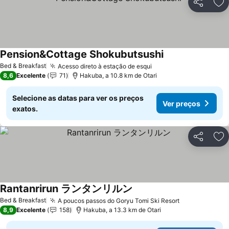
Partilhar
Ad
Pension&Cottage Shokubutsushi
Ver preços
Bed & Breakfast
Acesso direto à estação de esqui
Ver preços
8,6
Excelente
71
Hakuba, a 10.8 km de Otari
Selecione as datas para ver os preços
Ver preços
exatos.
Partilhar
Ad
Rantanrirun ランタンリルン
Ver preços
Bed & Breakfast
A poucos passos do Goryu Tomi Ski Resort
Ver preços
8,9
Excelente
158
Hakuba, a 13.3 km de Otari