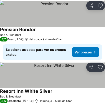
Partilhar
Ad
Pension Rondor
Ver preços
Bed & Breakfast
7,7
Boa
57
Hakuba, a 9.4 km de Otari
Selecione as datas para ver os preços
Ver preços
exatos.
Partilhar
Ad
Resort Inn White Silver
Ver preços
Bed & Breakfast
8,5
Excelente
134
Hakuba, a 9.5 km de Otari