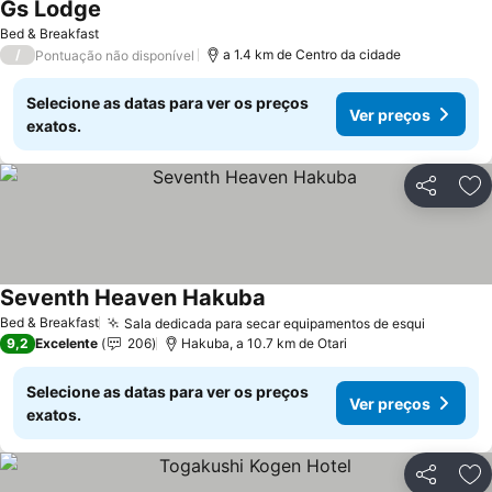
Gs Lodge
Ver preços
Bed & Breakfast
/
a 1.4 km de Centro da cidade
Pontuação não disponível
Selecione as datas para ver os preços
Ver preços
exatos.
Partilhar
Ad
Seventh Heaven Hakuba
Ver preços
Bed & Breakfast
Sala dedicada para secar equipamentos de esqui
Ver pre
9,2
Excelente
206
Hakuba, a 10.7 km de Otari
Selecione as datas para ver os preços
Ver preços
exatos.
Partilhar
Ad