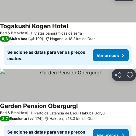
Togakushi Kogen Hotel
Ver preços
Bed & Breakfast
Vistas panorâmicas da serra
Ver preços
8,3
Muito boa
190
Nagano, a 18.2 km de Otari
Selecione as datas para ver os preços
Ver preços
exatos.
Partilhar
Ad
Garden Pension Obergurgl
Ver preços
Bed & Breakfast
Perto da Estância de Esqui Hakuba Goryu
Ver preços
8,7
Excelente
174
Hakuba, a 13.3 km de Otari
Selecione as datas para ver os preços
Ver preços