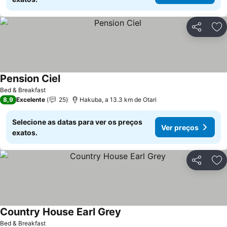
Partilhar
Ad
Pension Ciel
Ver preços
Bed & Breakfast
8,9
Excelente
25
Hakuba, a 13.3 km de Otari
Selecione as datas para ver os preços
Ver preços
exatos.
Partilhar
Ad
Country House Earl Grey
Ver preços
Bed & Breakfast