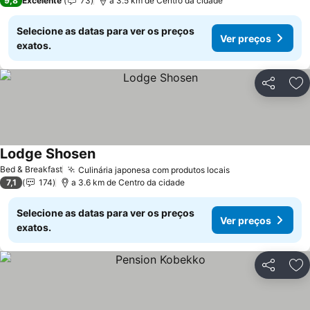
9,8
Excelente
73
a 3.5 km de Centro da cidade
Selecione as datas para ver os preços
Ver preços
exatos.
Partilhar
Ad
Lodge Shosen
Ver preços
Bed & Breakfast
Culinária japonesa com produtos locais
Ver preços
7,1
174
a 3.6 km de Centro da cidade
Selecione as datas para ver os preços
Ver preços
exatos.
Partilhar
Ad