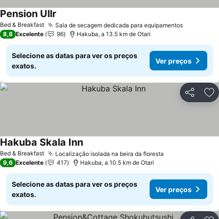
Pension Ullr
Ver preços
Bed & Breakfast
Sala de secagem dedicada para equipamentos
Ver preço
8,8
Excelente
96
Hakuba, a 13.5 km de Otari
Selecione as datas para ver os preços
Ver preços
exatos.
Partilhar
Ad
Hakuba Skala Inn
Ver preços
Bed & Breakfast
Localização isolada na beira da floresta
Ver preços
9,6
Excelente
417
Hakuba, a 10.5 km de Otari
Selecione as datas para ver os preços
Ver preços
exatos.