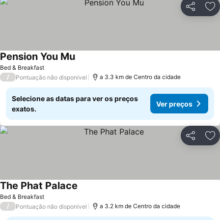
Partilhar
Ad
Pension You Mu
Ver preços
Bed & Breakfast
/
a 3.3 km de Centro da cidade
Pontuação não disponível
Selecione as datas para ver os preços
Ver preços
exatos.
Partilhar
Ad
The Phat Palace
Ver preços
Bed & Breakfast
/
a 3.2 km de Centro da cidade
Pontuação não disponível