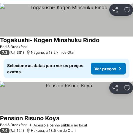
Partilhar
Ad
Togakushi- Kogen Minshuku Rindo
Ver preços
Bed & Breakfast
7,3
381
Nagano, a 18.2 km de Otari
Selecione as datas para ver os preços
Ver preços
exatos.
Partilhar
Ad
Pension Risuno Koya
Ver preços
Bed & Breakfast
Acesso a banho público no local
Ver preços
7,4
124
Hakuba, a 13.5 km de Otari