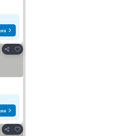
ços
Adicionar aos favoritos
Partilhar
ços
Adicionar aos favoritos
Partilhar