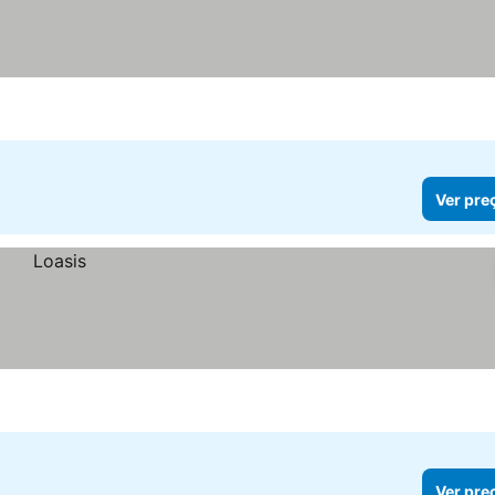
Ver pre
Ver pre