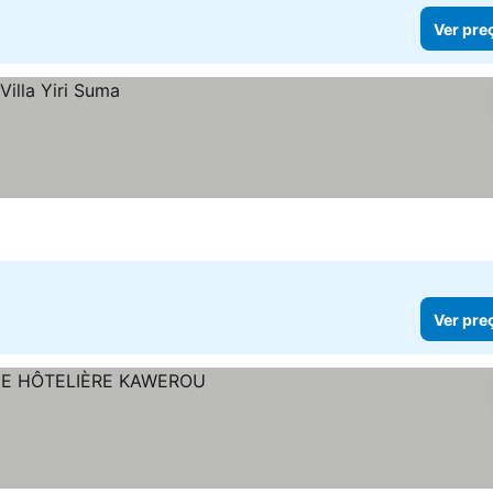
Ver pre
Ver pre