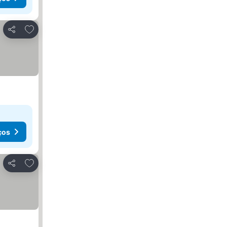
Adicionar aos favoritos
Partilhar
ços
Adicionar aos favoritos
Partilhar