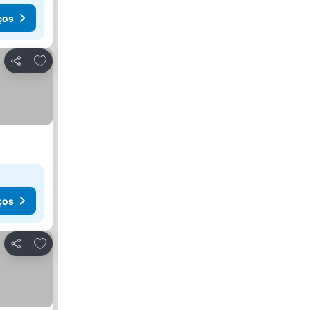
ços
Adicionar aos favoritos
Partilhar
ços
Adicionar aos favoritos
Partilhar