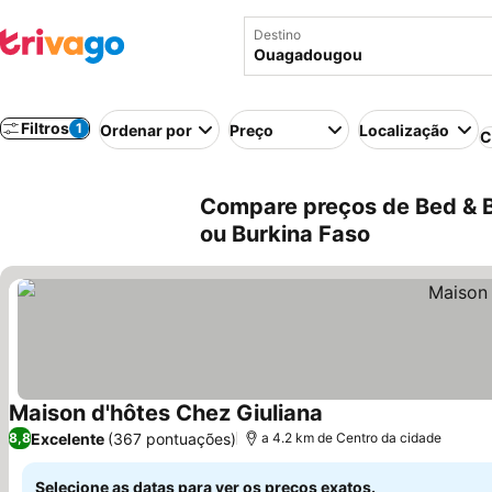
Destino
Filtros
1
Ordenar por
Preço
Localização
C
Compare preços de Bed & 
ou Burkina Faso
Maison d'hôtes Chez Giuliana
Ver preços
Excelente
(367 pontuações)
8,8
a 4.2 km de Centro da cidade
Selecione as datas para ver os preços exatos.