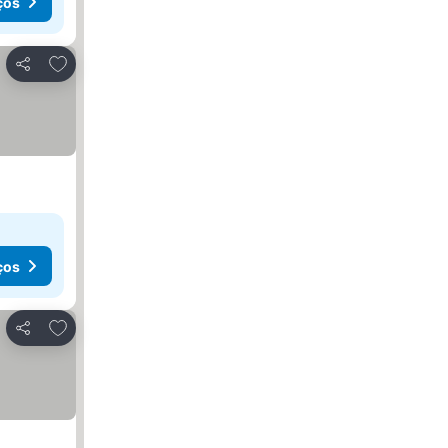
ços
Adicionar aos favoritos
Partilhar
ços
Adicionar aos favoritos
Partilhar