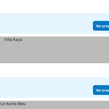
Ver pre
Ver pre