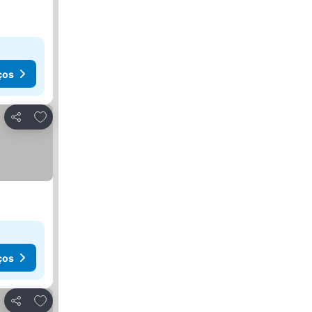
ços
Adicionar aos favoritos
Partilhar
ços
Adicionar aos favoritos
Partilhar