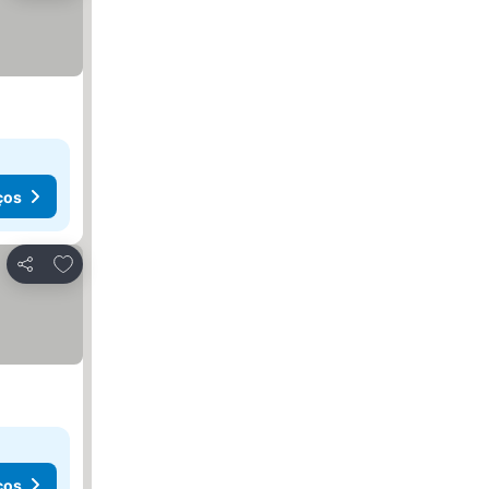
ços
Adicionar aos favoritos
Partilhar
ços