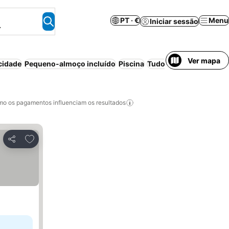
PT · €
Menu
Iniciar sessão
.
Ver mapa
cidade
Pequeno-almoço incluído
Piscina
Tudo incluído
Estacio
o os pagamentos influenciam os resultados
Adicionar aos favoritos
Partilhar