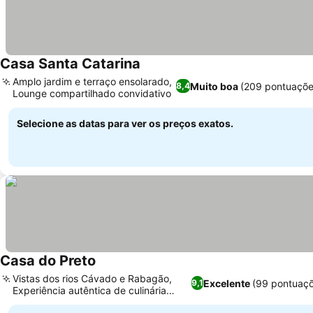
Casa Santa Catarina
Ver preços
Amplo jardim e terraço ensolarado,
Muito boa
(209 pontuaçõe
8,4
Lounge compartilhado convidativo
Ver preços
Selecione as datas para ver os preços exatos.
Casa do Preto
Ver preços
Vistas dos rios Cávado e Rabagão,
Excelente
(99 pontuaç
9,1
Experiência autêntica de culinária
Ver preços
regional