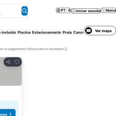
PT · €
Menu
Iniciar sessão
.
Ver mapa
 incluído
Piscina
Estacionamento
Praia
Cancelamento gratuito
o os pagamentos influenciam os resultados
Adicionar aos favoritos
Partilhar
eços