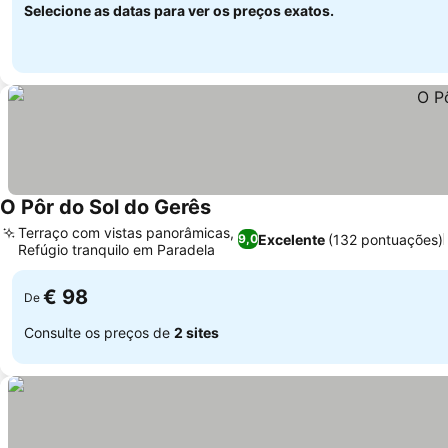
Selecione as datas para ver os preços exatos.
O Pôr do Sol do Gerês
Ver preços
Terraço com vistas panorâmicas,
Excelente
(132 pontuações)
9,0
Refúgio tranquilo em Paradela
Ver preços
€ 98
De
Consulte os preços de
2 sites