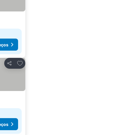
eços
Adicionar aos favoritos
Partilhar
eços