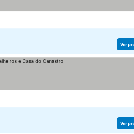
Ver pr
reços
Ver pr