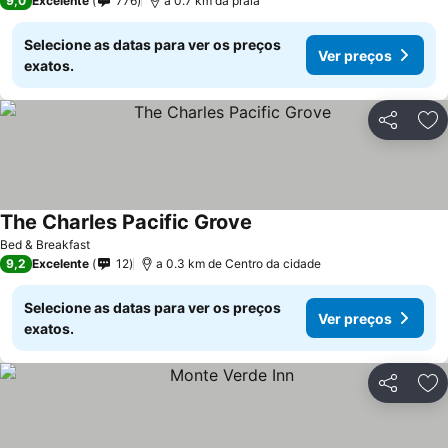
9,0
Excelente
776
a 0.7 km da praia
Selecione as datas para ver os preços
Ver preços
exatos.
Partilhar
Ad
The Charles Pacific Grove
Ver preços
Bed & Breakfast
9,2
Excelente
12
a 0.3 km de Centro da cidade
Selecione as datas para ver os preços
Ver preços
exatos.
Partilhar
Ad