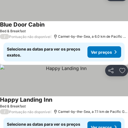
Blue Door Cabin
Ver preços
Bed & Breakfast
/
Carmel-by-the-Sea, a 6.0 km de Pacific Gr
Pontuação não disponível
Selecione as datas para ver os preços
Ver preços
exatos.
Partilhar
Ad
Happy Landing Inn
Ver preços
Bed & Breakfast
/
Carmel-by-the-Sea, a 7.1 km de Pacific Gr
Pontuação não disponível
Selecione as datas para ver os preços
Ver preços