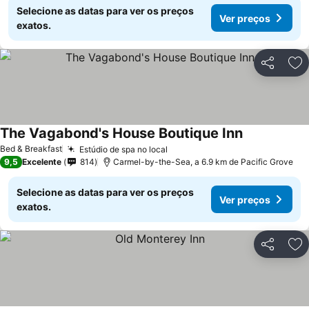
Selecione as datas para ver os preços
Ver preços
exatos.
Partilhar
Ad
The Vagabond's House Boutique Inn
Ver preços
Bed & Breakfast
Estúdio de spa no local
Ver preços
9,5
Excelente
814
Carmel-by-the-Sea, a 6.9 km de Pacific Grove
Selecione as datas para ver os preços
Ver preços
exatos.
Partilhar
Ad