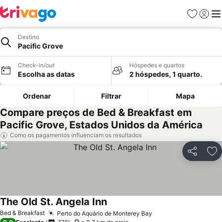
Favoritos
Iniciar
Me
Destino
Pacific Grove
Check-in/out
Hóspedes e quartos
Escolha as datas
2 hóspedes, 1 quarto.
Ordenar
Filtrar
Mapa
Compare preços de Bed & Breakfast em
Pacific Grove, Estados Unidos da América
Como os pagamentos influenciam os resultados
Partilhar
Ad
The Old St. Angela Inn
Ver preços
Bed & Breakfast
Perto do Aquário de Monterey Bay
Ver preços