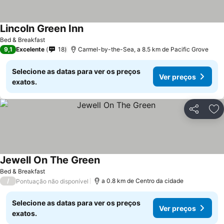
Lincoln Green Inn
Ver preços
Bed & Breakfast
9,1
Excelente
18
Carmel-by-the-Sea, a 8.5 km de Pacific Grove
Selecione as datas para ver os preços
Ver preços
exatos.
Partilhar
Ad
Jewell On The Green
Ver preços
Bed & Breakfast
/
a 0.8 km de Centro da cidade
Pontuação não disponível
Selecione as datas para ver os preços
Ver preços
exatos.