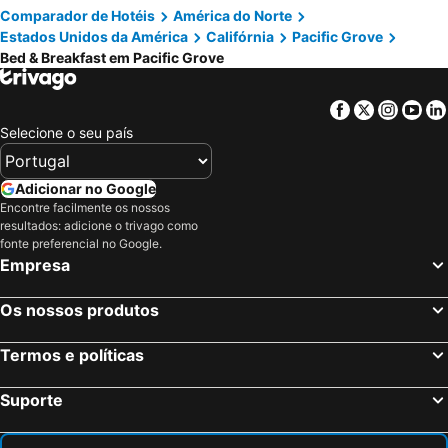
Comparador de Hotéis
América do Norte
Estados Unidos da América
Califórnia
Pacific Grove
Bed & Breakfast em Pacific Grove
Facebook
Twitter
Insta
Yo
Selecione o seu país
Adicionar no Google
Encontre facilmente os nossos
resultados: adicione o trivago como
fonte preferencial no Google.
Empresa
Os nossos produtos
Termos e políticas
Suporte