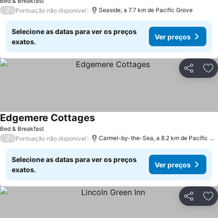
Bed & Breakfast
/
Seaside, a 7.7 km de Pacific Grove
Pontuação não disponível
Selecione as datas para ver os preços
Ver preços
exatos.
Partilhar
Ad
Edgemere Cottages
Ver preços
Bed & Breakfast
/
Carmel-by-the-Sea, a 8.2 km de Pacific Gr
Pontuação não disponível
Selecione as datas para ver os preços
Ver preços
exatos.
Partilhar
Ad