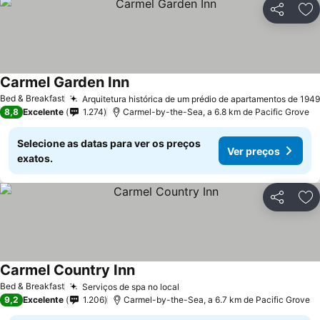
Partilhar
Ad
Carmel Garden Inn
Ver preços
Bed & Breakfast
Arquitetura histórica de um prédio de apartamentos de 1949
8,8
Excelente
1.274
Carmel-by-the-Sea, a 6.8 km de Pacific Grove
Selecione as datas para ver os preços
Ver preços
exatos.
Partilhar
Ad
Carmel Country Inn
Ver preços
Bed & Breakfast
Serviços de spa no local
Ver preços
9,2
Excelente
1.206
Carmel-by-the-Sea, a 6.7 km de Pacific Grove