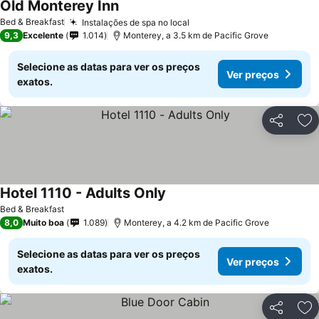
Old Monterey Inn
Ver preços
Bed & Breakfast
Instalações de spa no local
Ver preços
9,3
Excelente
1.014
Monterey, a 3.5 km de Pacific Grove
Selecione as datas para ver os preços
Ver preços
exatos.
Partilhar
Ad
Hotel 1110 - Adults Only
Ver preços
Bed & Breakfast
8,0
Muito boa
1.089
Monterey, a 4.2 km de Pacific Grove
Selecione as datas para ver os preços
Ver preços
exatos.
Partilhar
Ad