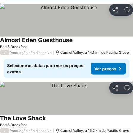
Partilhar
Ad
Almost Eden Guesthouse
Ver preços
Bed & Breakfast
/
Carmel Valley, a 14.1 km de Pacific Grove
Pontuação não disponível
Selecione as datas para ver os preços
Ver preços
exatos.
Partilhar
Ad
The Love Shack
Ver preços
Bed & Breakfast
/
Carmel Valley, a 15.2 km de Pacific Grove
Pontuação não disponível