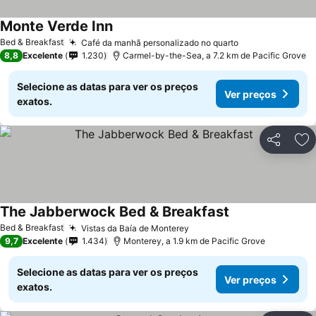
Monte Verde Inn
Ver preços
Bed & Breakfast
Café da manhã personalizado no quarto
Ver preços
8,8
Excelente
1.230
Carmel-by-the-Sea, a 7.2 km de Pacific Grove
Selecione as datas para ver os preços
Ver preços
exatos.
Partilhar
Ad
The Jabberwock Bed & Breakfast
Ver preços
Bed & Breakfast
Vistas da Baía de Monterey
Ver preços
9,7
Excelente
1.434
Monterey, a 1.9 km de Pacific Grove
Selecione as datas para ver os preços
Ver preços
exatos.