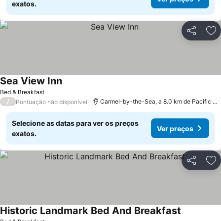
exatos.
Partilhar
Ad
Sea View Inn
Ver preços
Bed & Breakfast
/
Carmel-by-the-Sea, a 8.0 km de Pacific Gr
Pontuação não disponível
Selecione as datas para ver os preços
Ver preços
exatos.
Partilhar
Ad
Historic Landmark Bed And Breakfast
Ver preços