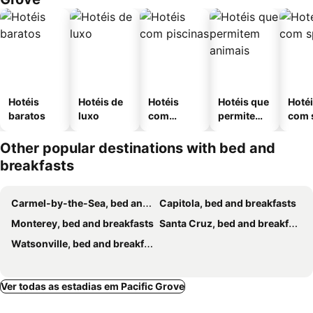
Hotéis
Hotéis de
Hotéis
Hotéis que
Hoté
baratos
luxo
com
permitem
com 
piscinas
animais
Other popular destinations with bed and
breakfasts
Carmel-by-the-Sea, bed and breakfasts
Capitola, bed and breakfasts
Monterey, bed and breakfasts
Santa Cruz, bed and breakfasts
Watsonville, bed and breakfasts
Ver todas as estadias em Pacific Grove