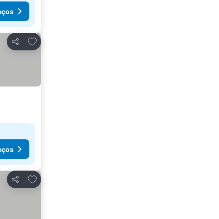
eços
Adicionar aos favoritos
Partilhar
eços
Adicionar aos favoritos
Partilhar