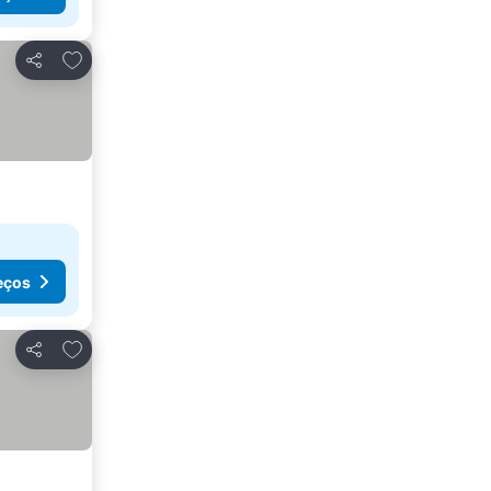
Adicionar aos favoritos
Partilhar
eços
Adicionar aos favoritos
Partilhar