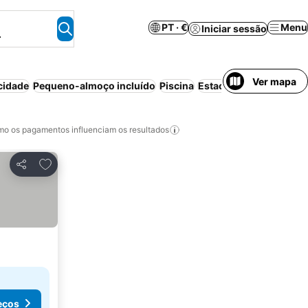
PT · €
Menu
Iniciar sessão
.
Ver mapa
cidade
Pequeno-almoço incluído
Piscina
Estacionamento
Meia-
o os pagamentos influenciam os resultados
Adicionar aos favoritos
Partilhar
eços