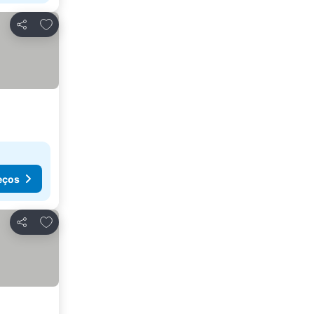
Adicionar aos favoritos
Partilhar
eços
Adicionar aos favoritos
Partilhar