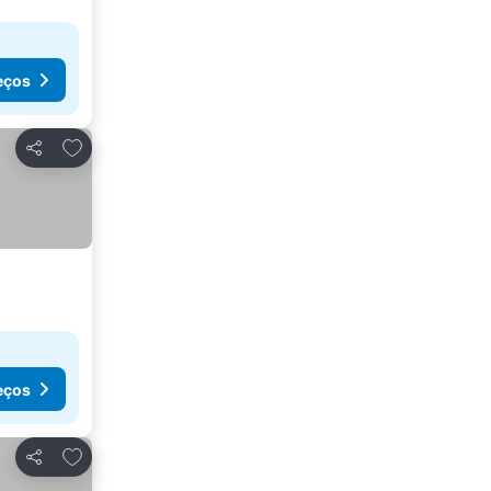
eços
Adicionar aos favoritos
Partilhar
eços
Adicionar aos favoritos
Partilhar