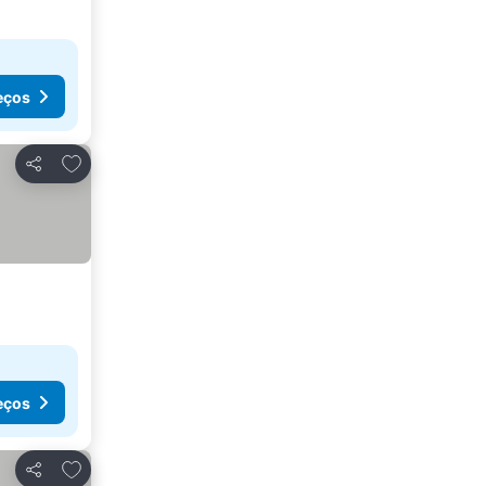
eços
Adicionar aos favoritos
Partilhar
eços
Adicionar aos favoritos
Partilhar