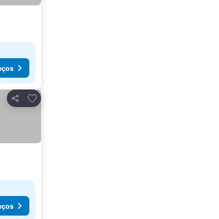
eços
Adicionar aos favoritos
Partilhar
eços