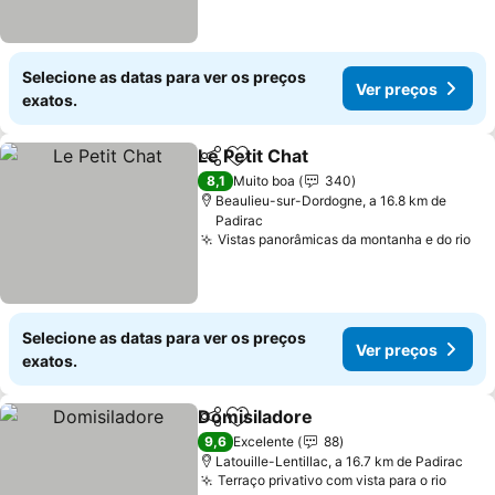
Selecione as datas para ver os preços
Ver preços
exatos.
Le Petit Chat
Partilhar
Adicionar aos favoritos
8,1
Muito boa
340
Beaulieu-sur-Dordogne, a 16.8 km de
Padirac
Vistas panorâmicas da montanha e do rio
Selecione as datas para ver os preços
Ver preços
exatos.
Domisiladore
Partilhar
Adicionar aos favoritos
9,6
Excelente
88
Latouille-Lentillac, a 16.7 km de Padirac
Terraço privativo com vista para o rio