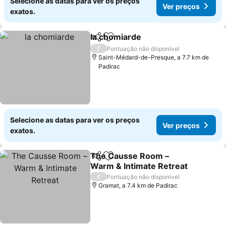
Selecione as datas para ver os preços
Ver preços
exatos.
la chomiarde
Partilhar
Adicionar aos favoritos
/
Pontuação não disponível
Saint-Médard-de-Presque, a 7.7 km de
Padirac
Selecione as datas para ver os preços
Ver preços
exatos.
The Causse Room –
Partilhar
Adicionar aos favoritos
Warm & Intimate Retreat
/
Pontuação não disponível
Gramat, a 7.4 km de Padirac