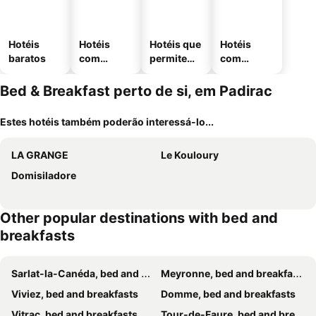
Hotéis
Hotéis
Hotéis que
Hotéis
baratos
com
permitem
com
piscinas
animais
estaciona
mento
Bed & Breakfast perto de si, em Padirac
Estes hotéis também poderão interessá-lo...
LA GRANGE
Le Kouloury
Domisiladore
Other popular destinations with bed and
breakfasts
Sarlat-la-Canéda, bed and breakfasts
Meyronne, bed and breakfasts
Viviez, bed and breakfasts
Domme, bed and breakfasts
Vitrac, bed and breakfasts
Tour-de-Faure, bed and breakfasts