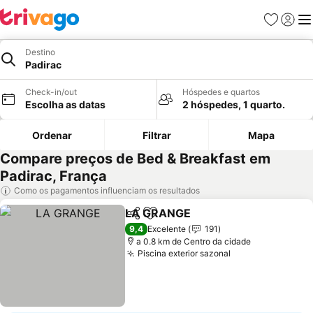
Favoritos
Iniciar
Me
Destino
Padirac
Check-in/out
Hóspedes e quartos
Escolha as datas
2 hóspedes, 1 quarto.
Ordenar
Filtrar
Mapa
Compare preços de Bed & Breakfast em
Padirac, França
Como os pagamentos influenciam os resultados
LA GRANGE
Partilhar
Adicionar aos favoritos
9,4
Excelente
191
a 0.8 km de Centro da cidade
Piscina exterior sazonal