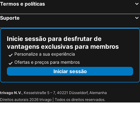
Termos e políticas
Anglars-Nozac, bed and breakfasts
Cressensac, bed and breakfasts
Cuzance, bed and breakfasts
Saint-Gérons, bed and breakfasts
Suporte
Lanzac, bed and breakfasts
Saint-Cirq-Madelon, bed and breakfasts
Dampniat, bed and breakfasts
Causse-et-Diège, bed and breakfasts
Inicie sessão para desfrutar de
vantagens exclusivas para membros
Personalize a sua experiência
Ofertas e preços para membros
Iniciar sessão
trivago N.V.
, Kesselstraße 5 – 7, 40221 Düsseldorf, Alemanha
Direitos autorais 2026 trivago | Todos os direitos reservados.