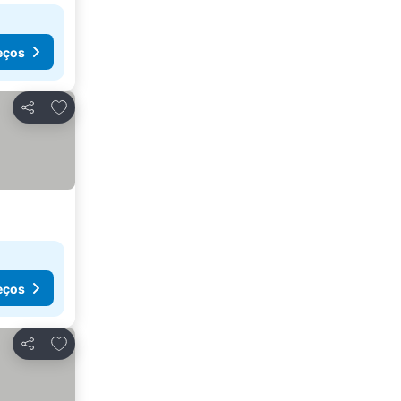
eços
Adicionar aos favoritos
Partilhar
eços
Adicionar aos favoritos
Partilhar