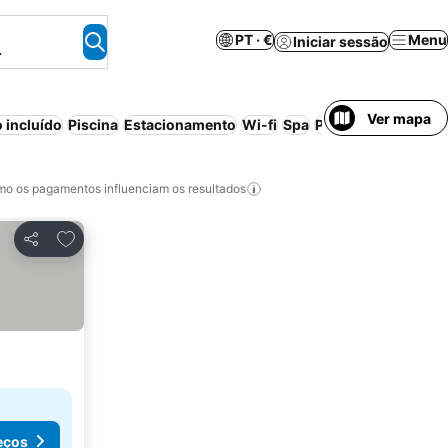
PT · €
Menu
Iniciar sessão
.
Ver mapa
 incluído
Piscina
Estacionamento
Wi-fi
Spa
Pensão completa
A
o os pagamentos influenciam os resultados
Adicionar aos favoritos
Partilhar
eços