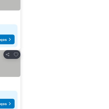
eços
Adicionar aos favoritos
Partilhar
eços