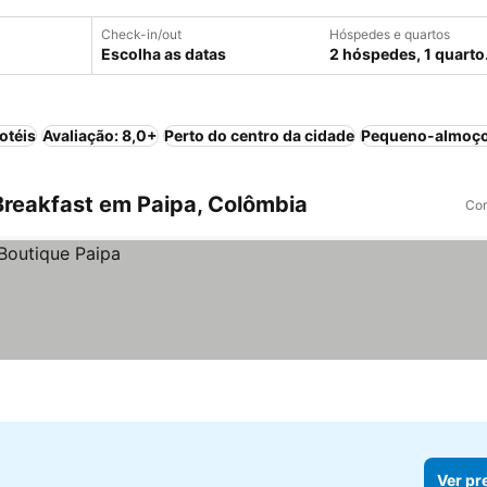
Check-in/out
Hóspedes e quartos
Escolha as datas
2 hóspedes, 1 quarto
otéis
Avaliação: 8,0+
Perto do centro da cidade
Pequeno-almoço
reakfast em Paipa, Colômbia
Com
Ver pr