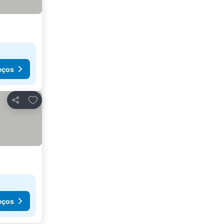
eços
Adicionar aos favoritos
Partilhar
eços