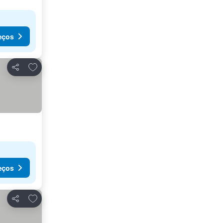
eços
Adicionar aos favoritos
Partilhar
eços
Adicionar aos favoritos
Partilhar