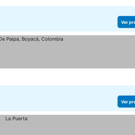
Ver pr
Ver pr