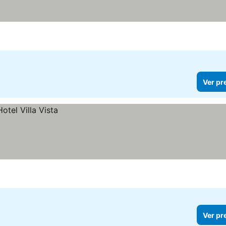
Ver pr
Ver pr