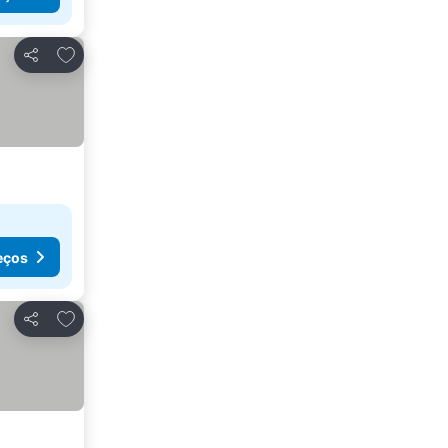
Adicionar aos favoritos
Partilhar
eços
Adicionar aos favoritos
Partilhar