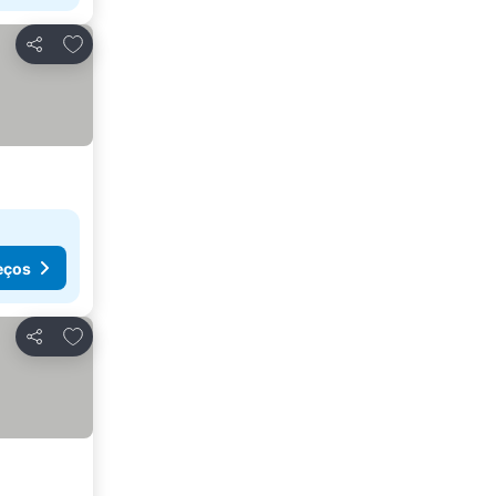
Adicionar aos favoritos
Partilhar
eços
Adicionar aos favoritos
Partilhar