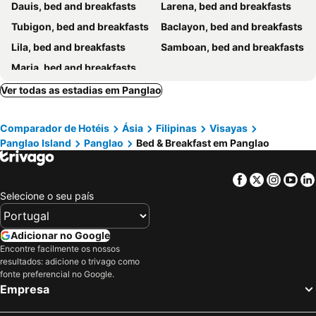
Dauis, bed and breakfasts
Larena, bed and breakfasts
Tubigon, bed and breakfasts
Baclayon, bed and breakfasts
Lila, bed and breakfasts
Samboan, bed and breakfasts
Maria, bed and breakfasts
Ver todas as estadias em Panglao
Comparador de Hotéis
Ásia
Filipinas
Visayas
Panglao Island
Panglao
Bed & Breakfast em Panglao
Facebook
Twitter
Insta
Yo
Selecione o seu país
Adicionar no Google
Encontre facilmente os nossos
resultados: adicione o trivago como
fonte preferencial no Google.
Empresa