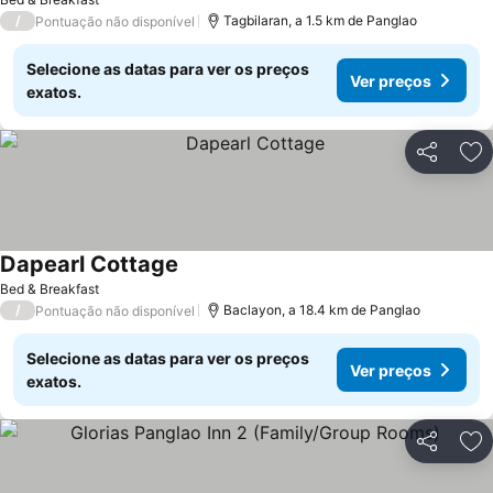
/
Tagbilaran, a 1.5 km de Panglao
Pontuação não disponível
Selecione as datas para ver os preços
Ver preços
exatos.
Partilhar
Ad
Dapearl Cottage
Bed & Breakfast
/
Baclayon, a 18.4 km de Panglao
Pontuação não disponível
Selecione as datas para ver os preços
Ver preços
exatos.
Partilhar
Ad