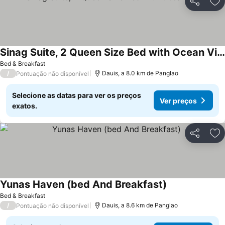
Partilhar
Ad
Sinag Suite, 2 Queen Size Bed with Ocean View
Bed & Breakfast
/
Dauis, a 8.0 km de Panglao
Pontuação não disponível
Selecione as datas para ver os preços
Ver preços
exatos.
Partilhar
Ad
Yunas Haven (bed And Breakfast)
Bed & Breakfast
/
Dauis, a 8.6 km de Panglao
Pontuação não disponível