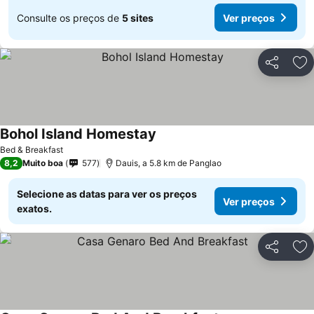
Consulte os preços de
5 sites
Ver preços
Partilhar
Ad
Bohol Island Homestay
Bed & Breakfast
8,2
Muito boa
577
Dauis, a 5.8 km de Panglao
Selecione as datas para ver os preços
Ver preços
exatos.
Partilhar
Ad