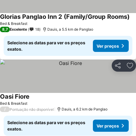
Glorias Panglao Inn 2 (Family/Group Rooms)
Bed & Breakfast
8,7
Excelente
18
Dauis, a 5.5 km de Panglao
Selecione as datas para ver os preços
Ver preços
exatos.
Partilhar
Ad
Oasi Fiore
Bed & Breakfast
/
Dauis, a 6.2 km de Panglao
Pontuação não disponível
Selecione as datas para ver os preços
Ver preços
exatos.