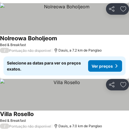
Partilhar
Ad
Nolreowa Boholjeom
Bed & Breakfast
/
Dauis, a 7.2 km de Panglao
Pontuação não disponível
Selecione as datas para ver os preços
Ver preços
exatos.
Partilhar
Ad
Villa Rosello
Bed & Breakfast
/
Dauis, a 7.0 km de Panglao
Pontuação não disponível