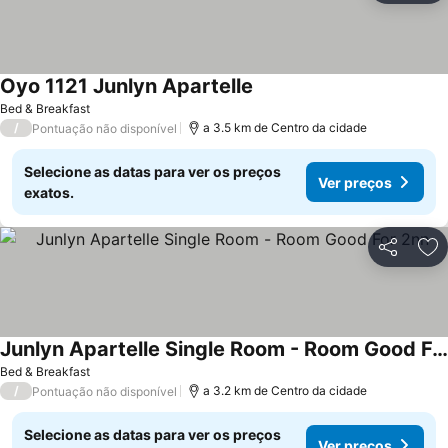
Oyo 1121 Junlyn Apartelle
Bed & Breakfast
/
a 3.5 km de Centro da cidade
Pontuação não disponível
Selecione as datas para ver os preços
Ver preços
exatos.
Partilhar
Ad
Junlyn Apartelle Single Room - Room Good For 2nn
Bed & Breakfast
/
a 3.2 km de Centro da cidade
Pontuação não disponível
Selecione as datas para ver os preços
Ver preços