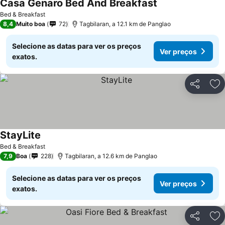
Casa Genaro Bed And Breakfast
Bed & Breakfast
8,4
Muito boa
72
Tagbilaran, a 12.1 km de Panglao
Selecione as datas para ver os preços
Ver preços
exatos.
Partilhar
Ad
StayLite
Bed & Breakfast
7,9
Boa
228
Tagbilaran, a 12.6 km de Panglao
Selecione as datas para ver os preços
Ver preços
exatos.
Partilhar
Ad