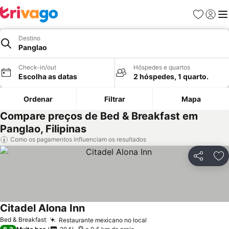
Favoritos
Iniciar
Me
Destino
Panglao
Check-in/out
Hóspedes e quartos
Escolha as datas
2 hóspedes, 1 quarto.
Ordenar
Filtrar
Mapa
Compare preços de Bed & Breakfast em
Panglao, Filipinas
Como os pagamentos influenciam os resultados
Partilhar
Ad
Citadel Alona Inn
Bed & Breakfast
Restaurante mexicano no local