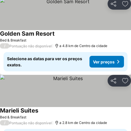
Partilhar
Ad
Golden Sam Resort
Bed & Breakfast
/
a 4.8 km de Centro da cidade
Pontuação não disponível
Selecione as datas para ver os preços
Ver preços
exatos.
Partilhar
Ad
Marieli Suites
Bed & Breakfast
/
a 2.8 km de Centro da cidade
Pontuação não disponível