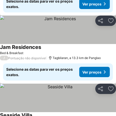
Selecione as datas para ver os preços
Ver preços
exatos.
Partilhar
Ad
Jam Residences
Bed & Breakfast
/
Tagbilaran, a 13.3 km de Panglao
Pontuação não disponível
Selecione as datas para ver os preços
Ver preços
exatos.
Partilhar
Ad
Seaside Villa