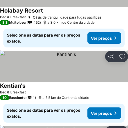
Holabay Resort
Bed & Breakfast
Oásis de tranquilidade para fugas pacíficas
8,1
Muito boa
452
a 3.0 km de Centro da cidade
Selecione as datas para ver os preços
Ver preços
exatos.
Partilhar
Ad
Kentian's
Bed & Breakfast
10
Excelente
1
a 5.5 km de Centro da cidade
Selecione as datas para ver os preços
Ver preços
exatos.