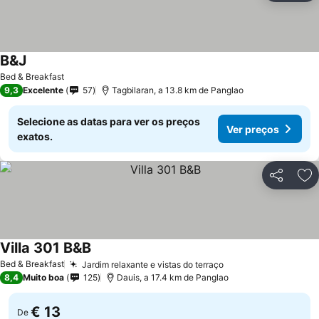
B&J
Bed & Breakfast
9,3
Excelente
57
Tagbilaran, a 13.8 km de Panglao
Selecione as datas para ver os preços
Ver preços
exatos.
Partilhar
Ad
Villa 301 B&B
Bed & Breakfast
Jardim relaxante e vistas do terraço
8,4
Muito boa
125
Dauis, a 17.4 km de Panglao
€ 13
De