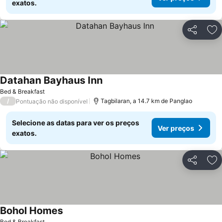
exatos.
Partilhar
Ad
Datahan Bayhaus Inn
Bed & Breakfast
/
Tagbilaran, a 14.7 km de Panglao
Pontuação não disponível
Selecione as datas para ver os preços
Ver preços
exatos.
Partilhar
Ad
Bohol Homes
Bed & Breakfast