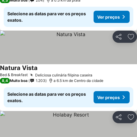
8,3
Muito boa
204
a 0.5 km da praia
Selecione as datas para ver os preços
Ver preços
exatos.
Partilhar
Ad
Natura Vista
Bed & Breakfast
Deliciosa culinária filipina caseira
8,4
Muito boa
1.203
a 6.5 km de Centro da cidade
Selecione as datas para ver os preços
Ver preços
exatos.
Partilhar
Ad