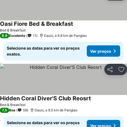
Oasi Fiore Bed & Breakfast
Bed & Breakfast
8,9
Excelente
11
Dauis, a 6.8 km de Panglao
Selecione as datas para ver os preços
Ver preços
exatos.
Partilhar
Ad
Hidden Coral Diver'S Club Reosrt
Bed & Breakfast
7,5
Boa
59
Dauis, a 9.5 km de Panglao
Selecione as datas para ver os preços
Ver preços