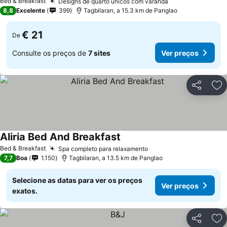
Bed & Breakfast
Designs de quarto únicos com varanda
8,8
Excelente
399
Tagbilaran, a 15.3 km de Panglao
€ 21
De
Consulte os preços de
7 sites
Ver preços
Partilhar
Ad
Aliria Bed And Breakfast
Bed & Breakfast
Spa completo para relaxamento
7,7
Boa
1.150
Tagbilaran, a 13.5 km de Panglao
Selecione as datas para ver os preços
Ver preços
exatos.
Partilhar
Ad