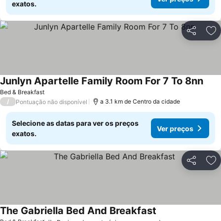
exatos.
Partilhar
Ad
Junlyn Apartelle Family Room For 7 To 8nn
Bed & Breakfast
/
a 3.1 km de Centro da cidade
Pontuação não disponível
Selecione as datas para ver os preços
Ver preços
exatos.
Partilhar
Ad
The Gabriella Bed And Breakfast