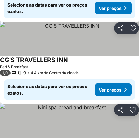
Selecione as datas para ver os preços
Ver preços
exatos.
Partilhar
Ad
CG'S TRAVELLERS INN
Bed & Breakfast
1,0
1
a 4.4 km de Centro da cidade
Selecione as datas para ver os preços
Ver preços
exatos.
Partilhar
Ad