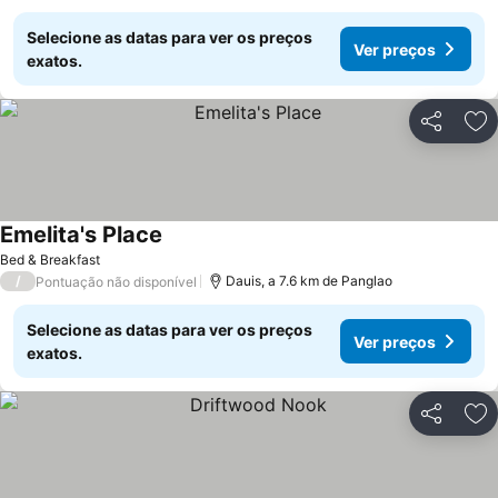
Selecione as datas para ver os preços
Ver preços
exatos.
Partilhar
Ad
Emelita's Place
Bed & Breakfast
/
Dauis, a 7.6 km de Panglao
Pontuação não disponível
Selecione as datas para ver os preços
Ver preços
exatos.
Partilhar
Ad