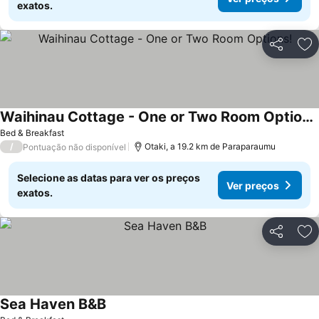
exatos.
Partilhar
Ad
Waihinau Cottage - One or Two Room Options!
Bed & Breakfast
/
Otaki, a 19.2 km de Paraparaumu
Pontuação não disponível
Selecione as datas para ver os preços
Ver preços
exatos.
Partilhar
Ad
Sea Haven B&B