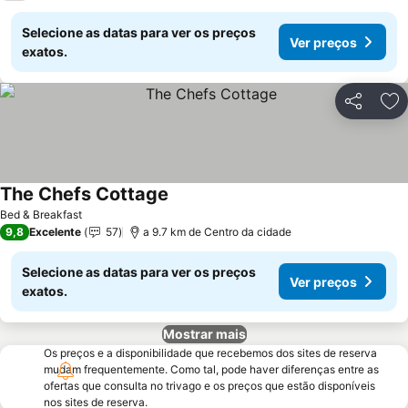
Selecione as datas para ver os preços
Ver preços
exatos.
Partilhar
Ad
The Chefs Cottage
Bed & Breakfast
9,8
Excelente
57
a 9.7 km de Centro da cidade
Selecione as datas para ver os preços
Ver preços
exatos.
Mostrar mais
Os preços e a disponibilidade que recebemos dos sites de reserva
mudam frequentemente. Como tal, pode haver diferenças entre as
ofertas que consulta no trivago e os preços que estão disponíveis
nos sites de reserva.