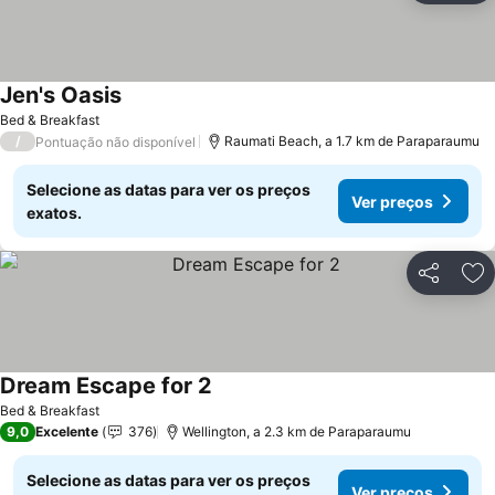
Jen's Oasis
Bed & Breakfast
/
Raumati Beach, a 1.7 km de Paraparaumu
Pontuação não disponível
Selecione as datas para ver os preços
Ver preços
exatos.
Partilhar
Ad
Dream Escape for 2
Bed & Breakfast
9,0
Excelente
376
Wellington, a 2.3 km de Paraparaumu
Selecione as datas para ver os preços
Ver preços