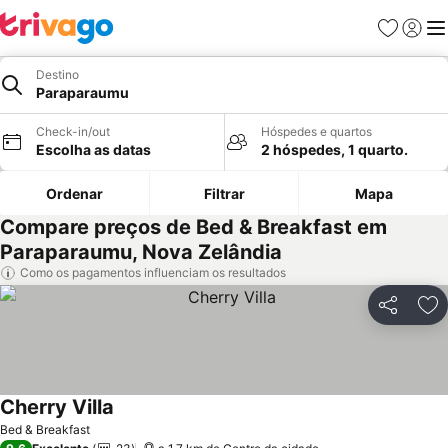
Favoritos
Iniciar
Me
Destino
Paraparaumu
Check-in/out
Hóspedes e quartos
Escolha as datas
2 hóspedes, 1 quarto.
Ordenar
Filtrar
Mapa
Compare preços de Bed & Breakfast em
Paraparaumu, Nova Zelândia
Como os pagamentos influenciam os resultados
Partilhar
Ad
Cherry Villa
Bed & Breakfast