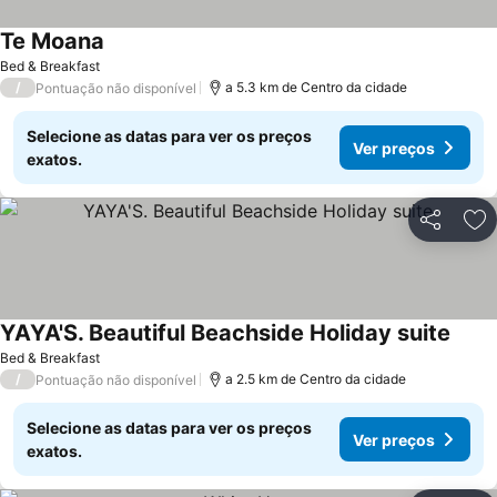
Te Moana
Bed & Breakfast
/
a 5.3 km de Centro da cidade
Pontuação não disponível
Selecione as datas para ver os preços
Ver preços
exatos.
Partilhar
Ad
YAYA'S. Beautiful Beachside Holiday suite
Bed & Breakfast
/
a 2.5 km de Centro da cidade
Pontuação não disponível
Selecione as datas para ver os preços
Ver preços
exatos.