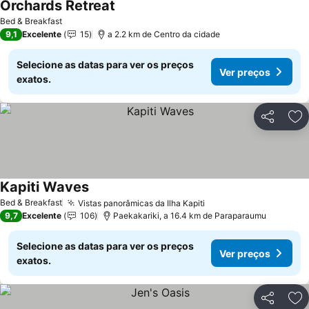
Orchards Retreat
Bed & Breakfast
9,1
Excelente
15
a 2.2 km de Centro da cidade
Selecione as datas para ver os preços
Ver preços
exatos.
Partilhar
Ad
Kapiti Waves
Bed & Breakfast
Vistas panorâmicas da Ilha Kapiti
9,7
Excelente
106
Paekakariki, a 16.4 km de Paraparaumu
Selecione as datas para ver os preços
Ver preços
exatos.
Partilhar
Ad