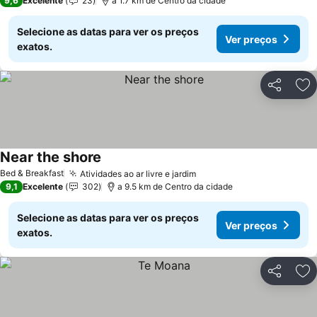
9,6
Excelente
23
a 1.7 km de Centro da cidade
Selecione as datas para ver os preços
Ver preços
exatos.
Partilhar
Ad
Near the shore
Bed & Breakfast
Atividades ao ar livre e jardim
9,1
Excelente
302
a 9.5 km de Centro da cidade
Selecione as datas para ver os preços
Ver preços
exatos.
Partilhar
Ad