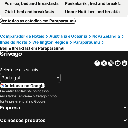
Porirua, bed and breakfasts
Paekakariki, bed and breakfasts
Otaki, bed and breakfasts
Upper Hutt, bed and breakfasts
Crofton Downs, bed and breakfasts
Ver todas as estadias em Paraparaumu
Comparador de Hotéis
Austrália e Oceânia
Nova Zelândia
Ilhas do Norte
Wellington Region
Paraparaumu
Bed & Breakfast em Paraparaumu
Facebook
Twitter
Insta
Yo
Selecione o seu país
Adicionar no Google
Encontre facilmente os nossos
resultados: adicione o trivago como
fonte preferencial no Google.
Empresa
Os nossos produtos