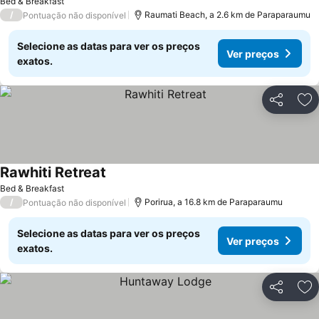
Bed & Breakfast
/
Raumati Beach, a 2.6 km de Paraparaumu
Pontuação não disponível
Selecione as datas para ver os preços
Ver preços
exatos.
Partilhar
Ad
Rawhiti Retreat
Bed & Breakfast
/
Porirua, a 16.8 km de Paraparaumu
Pontuação não disponível
Selecione as datas para ver os preços
Ver preços
exatos.
Partilhar
Ad