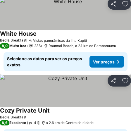
Partilhar
Ad
White House
Bed & Breakfast
Vistas panorâmicas da Ilha Kapiti
8,0
Muito boa
238
Raumati Beach, a 2.1 km de Paraparaumu
Selecione as datas para ver os preços
Ver preços
exatos.
Partilhar
Ad
Cozy Private Unit
Bed & Breakfast
8,6
Excelente
41
a 2.6 km de Centro da cidade