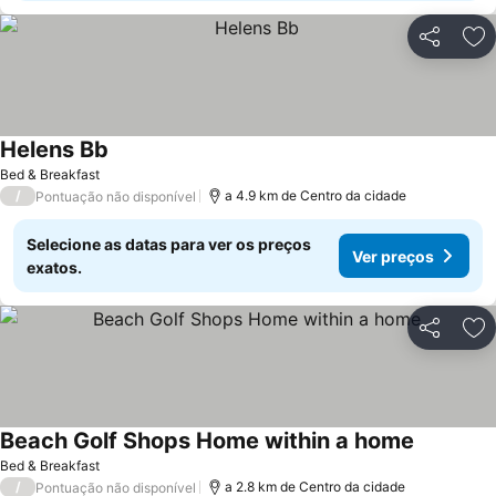
Partilhar
Ad
Helens Bb
Bed & Breakfast
/
a 4.9 km de Centro da cidade
Pontuação não disponível
Selecione as datas para ver os preços
Ver preços
exatos.
Partilhar
Ad
Beach Golf Shops Home within a home
Bed & Breakfast
/
a 2.8 km de Centro da cidade
Pontuação não disponível