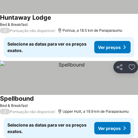
Huntaway Lodge
Bed & Breakfast
/
Porirua, a 18.5 km de Paraparaumu
Pontuação não disponível
Selecione as datas para ver os preços
Ver preços
exatos.
Partilhar
Ad
Spellbound
Bed & Breakfast
/
Upper Hutt, a 19.9 km de Paraparaumu
Pontuação não disponível
Selecione as datas para ver os preços
Ver preços
exatos.