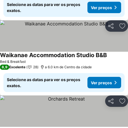
Selecione as datas para ver os preços
Ver preços
exatos.
Partilhar
Ad
Waikanae Accommodation Studio B&B
Bed & Breakfast
8,9
Excelente
28
a 6.0 km de Centro da cidade
Selecione as datas para ver os preços
Ver preços
exatos.
Partilhar
Ad