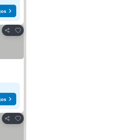
ços
Adicionar aos favoritos
Partilhar
ços
Adicionar aos favoritos
Partilhar