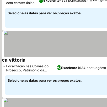
Excelente
(921 pontuações)
9,3
Portogrua
com caráter único
Ver preços
Selecione as datas para ver os preços exatos.
ca vittoria
Ver preços
Localização nas Colinas do
Excelente
(634 pontuações)
9,1
Prosecco, Patrimônio da
Ver preços
UNESCO
Selecione as datas para ver os preços exatos.