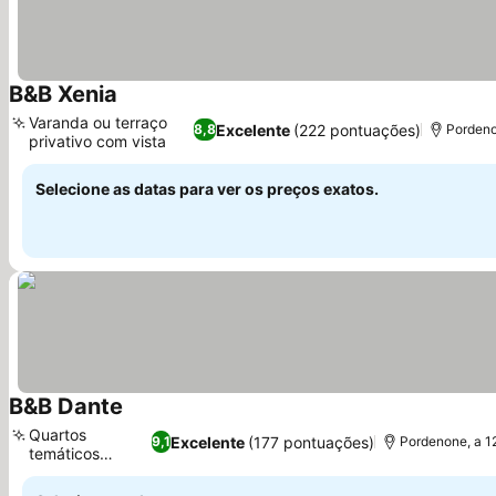
B&B Xenia
Ver preços
Varanda ou terraço
Excelente
(222 pontuações)
8,8
Pordeno
privativo com vista
Ver preços
Selecione as datas para ver os preços exatos.
B&B Dante
Ver preços
Quartos
Excelente
(177 pontuações)
9,1
Pordenone, a 1
temáticos
Ver preços
literários