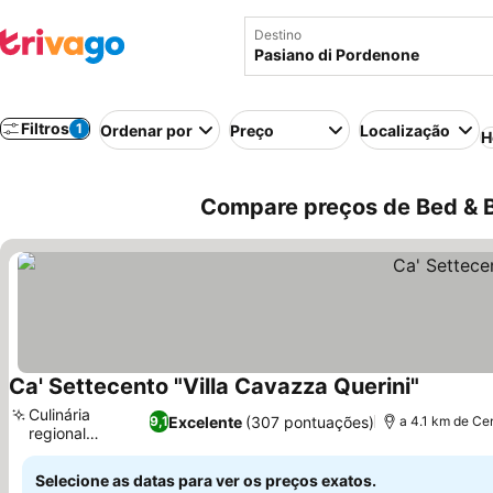
Destino
Filtros
1
Ordenar por
Preço
Localização
H
Compare preços de Bed & Br
Ca' Settecento "Villa Cavazza Querini"
Ver preç
Culinária
Excelente
(307 pontuações)
9,1
a 4.1 km de Ce
regional
Ver preços
autêntica
Selecione as datas para ver os preços exatos.