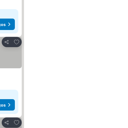
ços
Adicionar aos favoritos
Partilhar
ços
Adicionar aos favoritos
Partilhar