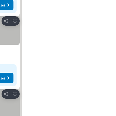
ços
Adicionar aos favoritos
Partilhar
ços
Adicionar aos favoritos
Partilhar