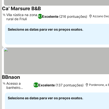
Ca' Marsure B&B
Ver preços
Vila rústica na zona
Excelente
(216 pontuações)
9,1
Azzano Dec
rural de Friuli
Ver preços
Selecione as datas para ver os preços exatos.
BBnaon
Ver preços
Acesso a
Excelente
(137 pontuações)
9,3
Pordenone, a 
banheiro
Ver preços
privativo
Selecione as datas para ver os preços exatos.