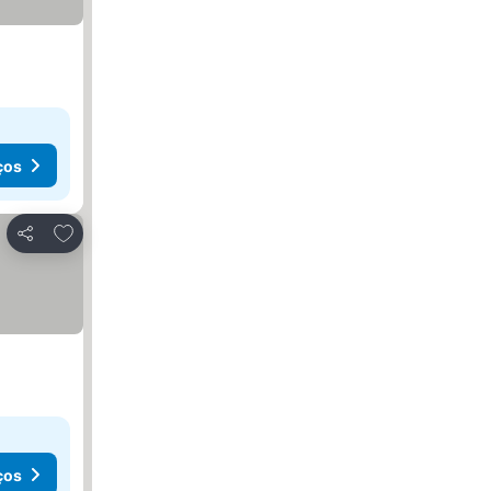
ços
Adicionar aos favoritos
Partilhar
ços