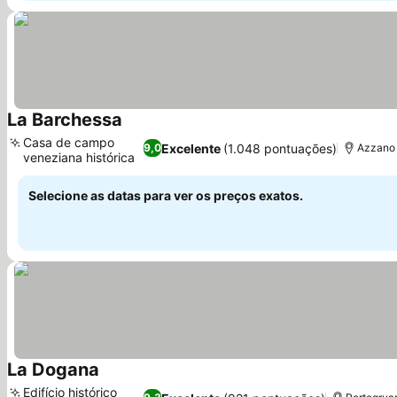
La Barchessa
Ver preços
Casa de campo
Excelente
(1.048 pontuações)
9,0
Azzano 
veneziana histórica
Ver preços
Selecione as datas para ver os preços exatos.
La Dogana
Ver preços
Edifício histórico