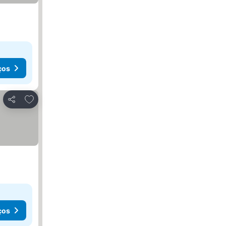
ços
Adicionar aos favoritos
Partilhar
ços