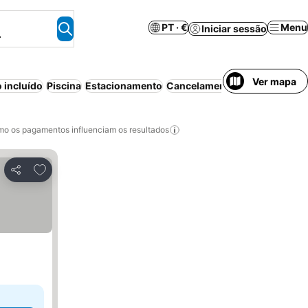
PT · €
Menu
Iniciar sessão
.
Ver mapa
 incluído
Piscina
Estacionamento
Cancelamento gratuito
o os pagamentos influenciam os resultados
Adicionar aos favoritos
Partilhar