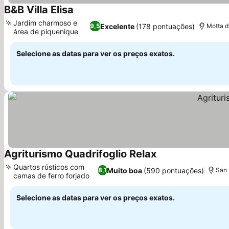
B&B Villa Elisa
Ver preços
Jardim charmoso e
Excelente
(178 pontuações)
9,5
Motta d
área de piquenique
Ver preços
Selecione as datas para ver os preços exatos.
Agriturismo Quadrifoglio Relax
Ver preços
Quartos rústicos com
Muito boa
(590 pontuações)
8,1
San 
camas de ferro forjado
Ver preços
Selecione as datas para ver os preços exatos.