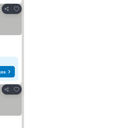
Adicionar aos favoritos
Partilhar
ços
Adicionar aos favoritos
Partilhar