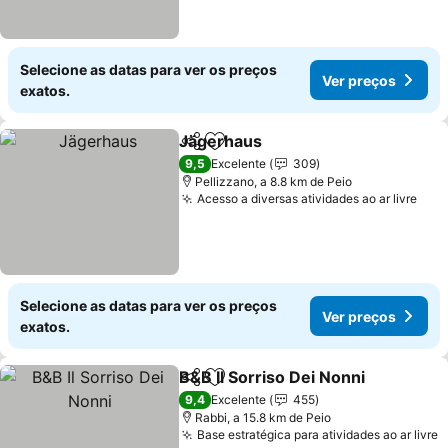
Selecione as datas para ver os preços
Ver preços
exatos.
Jägerhaus
Partilhar
Adicionar aos favoritos
Ver preços
9,5
Excelente
309
Pellizzano, a 8.8 km de Peio
Acesso a diversas atividades ao ar livre
Ver
Selecione as datas para ver os preços
Ver preços
exatos.
B&B Il Sorriso Dei Nonni
Partilhar
Adicionar aos favoritos
Ve
9,4
Excelente
455
Rabbi, a 15.8 km de Peio
Base estratégica para atividades ao ar livre
V