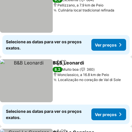
Pellizzano, a 7.9 km de Peio
Culinária local tradicional refinada
Ver pre
Selecione as datas para ver os preços
Ver preços
exatos.
B&B Leonardi
Partilhar
Adicionar aos favoritos
Ver preços
8,2
Muito boa
360
Monclassico, a 16.8 km de Peio
Localização no coração de Val di Sole
Ver 
Selecione as datas para ver os preços
Ver preços
exatos.