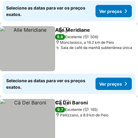
Selecione as datas para ver os preços
Ver preços
exatos.
Alle Meridiane
Partilhar
Adicionar aos favoritos
Ver preços
9,6
Excelente
506
Monclassico, a 16.2 km de Peio
Sala de café da manhã subterrânea única
Ve
Selecione as datas para ver os preços
Ver preços
exatos.
Cà Dei Baroni
Partilhar
Adicionar aos favoritos
Ver preços
9,7
Excelente
165
Pellizzano, a 8.9 km de Peio