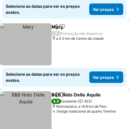
Selecione as datas para ver os preços
Ver preços
exatos.
Mary
Partilhar
Adicionar aos favoritos
Ver preços
/
Pontuação não disponível
a 0.3 km de Centro da cidade
Selecione as datas para ver os preços
Ver preços
exatos.
B&B Nido Delle Aquile
Partilhar
Adicionar aos favoritos
Ver 
8,8
Excelente
623
Monclassico, a 16.8 km de Peio
Design tradicional do quarto Trentino
Ver p