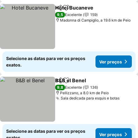
Hotel Bucaneve
Partilhar
Adicionar aos favoritos
Ver preço
9,5
Excelente
159
Madonna di Campiglio, a 19.6 km de Peio
Selecione as datas para ver os preços
Ver preços
exatos.
B&B el Benel
Partilhar
Adicionar aos favoritos
Ver preços
9,8
Excelente
136
Pellizzano, a 8.0 km de Peio
Sala dedicada para esquis e botas
Ver pre
Selecione as datas para ver os preços
Ver preços
exatos.