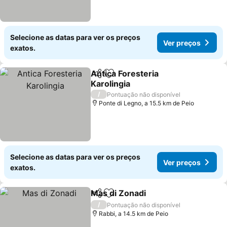
Selecione as datas para ver os preços
Ver preços
exatos.
Antica Foresteria
Partilhar
Adicionar aos favoritos
Karolingia
Ver preços
/
Pontuação não disponível
Ponte di Legno, a 15.5 km de Peio
Selecione as datas para ver os preços
Ver preços
exatos.
Mas di Zonadi
Partilhar
Adicionar aos favoritos
Ver preços
/
Pontuação não disponível
Rabbi, a 14.5 km de Peio