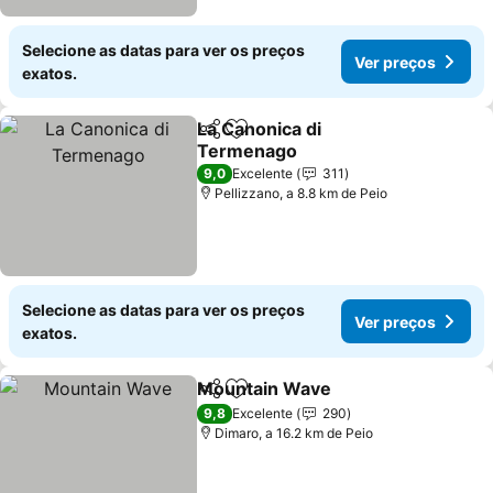
Selecione as datas para ver os preços
Ver preços
exatos.
La Canonica di
Partilhar
Adicionar aos favoritos
Termenago
Ver preços
9,0
Excelente
311
Pellizzano, a 8.8 km de Peio
Selecione as datas para ver os preços
Ver preços
exatos.
Mountain Wave
Partilhar
Adicionar aos favoritos
Ver preços
9,8
Excelente
290
Dimaro, a 16.2 km de Peio