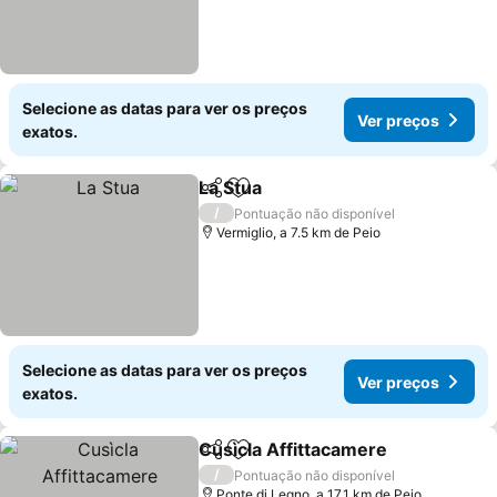
Selecione as datas para ver os preços
Ver preços
exatos.
La Stua
Partilhar
Adicionar aos favoritos
Ver preços
/
Pontuação não disponível
Vermiglio, a 7.5 km de Peio
Selecione as datas para ver os preços
Ver preços
exatos.
Cusìcla Affittacamere
Partilhar
Adicionar aos favoritos
Ver 
/
Pontuação não disponível
Ponte di Legno, a 17.1 km de Peio