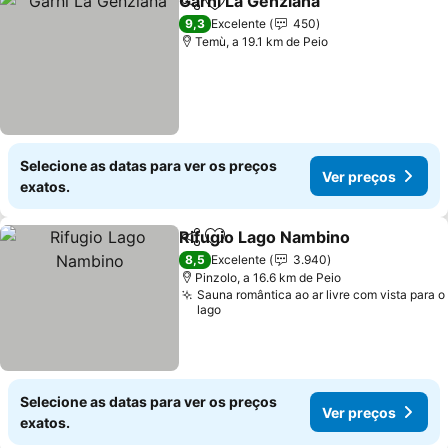
Garni La Genziana
Partilhar
Adicionar aos favoritos
Ver pre
9,3
Excelente
450
Temù, a 19.1 km de Peio
Selecione as datas para ver os preços
Ver preços
exatos.
Rifugio Lago Nambino
Partilhar
Adicionar aos favoritos
Ver 
8,5
Excelente
3.940
Pinzolo, a 16.6 km de Peio
Sauna romântica ao ar livre com vista para o
lago
Selecione as datas para ver os preços
Ver preços
exatos.