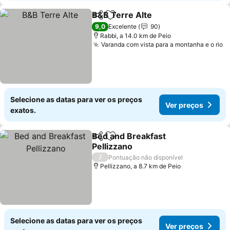
B&B Terre Alte
Partilhar
Adicionar aos favoritos
Ver preços
9,0
Excelente
90
Rabbi, a 14.0 km de Peio
Varanda com vista para a montanha e o rio
V
Selecione as datas para ver os preços
Ver preços
exatos.
Bed and Breakfast
Partilhar
Adicionar aos favoritos
Pellizzano
Ver preços
/
Pontuação não disponível
Pellizzano, a 8.7 km de Peio
Selecione as datas para ver os preços
Ver preços