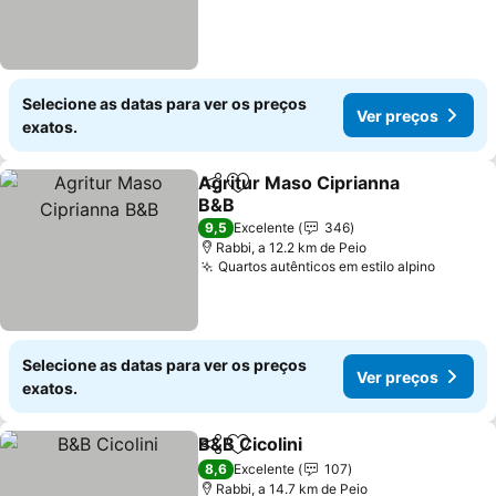
Selecione as datas para ver os preços
Ver preços
exatos.
Agritur Maso Ciprianna
Partilhar
Adicionar aos favoritos
B&B
Ver preços
9,5
Excelente
346
Rabbi, a 12.2 km de Peio
Quartos autênticos em estilo alpino
Ver pr
Selecione as datas para ver os preços
Ver preços
exatos.
B&B Cicolini
Partilhar
Adicionar aos favoritos
Ver preços
8,6
Excelente
107
Rabbi, a 14.7 km de Peio