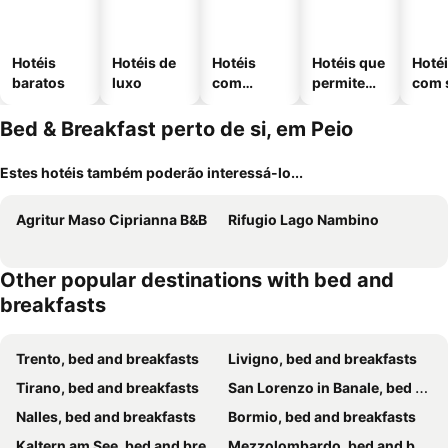
Hotéis
Hotéis de
Hotéis
Hotéis que
Hoté
baratos
luxo
com
permitem
com 
piscinas
animais
Bed & Breakfast perto de si, em Peio
Estes hotéis também poderão interessá-lo...
Agritur Maso Ciprianna B&B
Rifugio Lago Nambino
Other popular destinations with bed and
breakfasts
Trento, bed and breakfasts
Livigno, bed and breakfasts
Tirano, bed and breakfasts
San Lorenzo in Banale, bed and breakfasts
Nalles, bed and breakfasts
Bormio, bed and breakfasts
Kaltern am See, bed and breakfasts
Mezzolombardo, bed and breakfasts