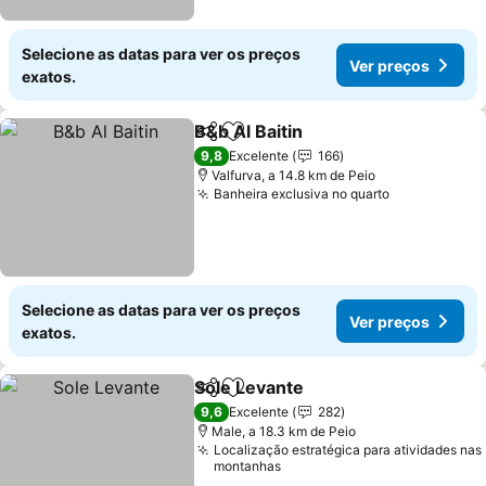
Selecione as datas para ver os preços
Ver preços
exatos.
B&b Al Baitin
Partilhar
Adicionar aos favoritos
Ver preços
9,8
Excelente
166
Valfurva, a 14.8 km de Peio
Banheira exclusiva no quarto
Ver preços
Selecione as datas para ver os preços
Ver preços
exatos.
Sole Levante
Partilhar
Adicionar aos favoritos
Ver preços
9,6
Excelente
282
Male, a 18.3 km de Peio
Localização estratégica para atividades nas
montanhas