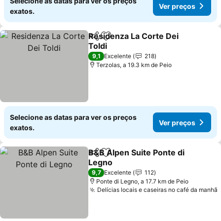
Selecione as datas para ver os preços
Ver preços
exatos.
Residenza La Corte Dei
Partilhar
Adicionar aos favoritos
Toldi
Ver preços
9,1
Excelente
218
Terzolas, a 19.3 km de Peio
Selecione as datas para ver os preços
Ver preços
exatos.
B&B Alpen Suite Ponte di
Partilhar
Adicionar aos favoritos
Legno
Ver preços
9,7
Excelente
112
Ponte di Legno, a 17.7 km de Peio
Delícias locais e caseiras no café da manhã