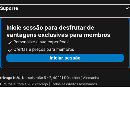
Brez, bed and breakfasts
Marling, bed and breakfasts
Suporte
Capo di Ponte, bed and breakfasts
Tione di Trento, bed and breakfasts
Campodenno, bed and breakfasts
Faver, bed and breakfasts
Inicie sessão para desfrutar de
vantagens exclusivas para membros
Personalize a sua experiência
Ofertas e preços para membros
Iniciar sessão
trivago N.V.
, Kesselstraße 5 – 7, 40221 Düsseldorf, Alemanha
Direitos autorais 2026 trivago | Todos os direitos reservados.