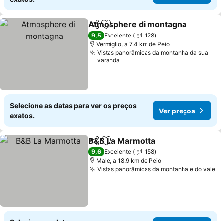
Atmosphere di montagna
Partilhar
Adicionar aos favoritos
9,5
Excelente
128
Vermiglio, a 7.4 km de Peio
Vistas panorâmicas da montanha da sua
varanda
Selecione as datas para ver os preços
Ver preços
exatos.
B&B La Marmotta
Partilhar
Adicionar aos favoritos
Ver preç
9,6
Excelente
158
Male, a 18.9 km de Peio
Vistas panorâmicas da montanha e do vale
V