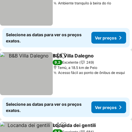
Ambiente tranquilo à beira do rio
Ver preç
Selecione as datas para ver os preços
Ver preços
exatos.
B&B Villa Dalegno
Partilhar
Adicionar aos favoritos
Ver preç
9,2
Excelente
249
Temù, a 18.5 km de Peio
Acesso fácil ao ponto de ônibus de esqui
Ver
Selecione as datas para ver os preços
Ver preços
exatos.
Locanda dei gentili
Partilhar
Adicionar aos favoritos
Ver pre
9,5
Excelente
684