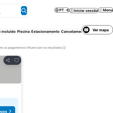
PT · €
Menu
Iniciar sessão
.
Ver mapa
 incluído
Piscina
Estacionamento
Cancelamento gratuito
o os pagamentos influenciam os resultados
Adicionar aos favoritos
Partilhar
eços