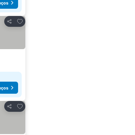
eços
Adicionar aos favoritos
Partilhar
eços
Adicionar aos favoritos
Partilhar