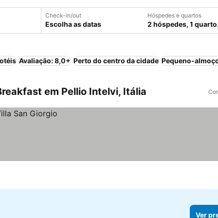
Check-in/out
Hóspedes e quartos
Escolha as datas
2 hóspedes, 1 quarto
otéis
Avaliação: 8,0+
Perto do centro da cidade
Pequeno-almoço
akfast em Pellio Intelvi, Itália
Com
Ver pr