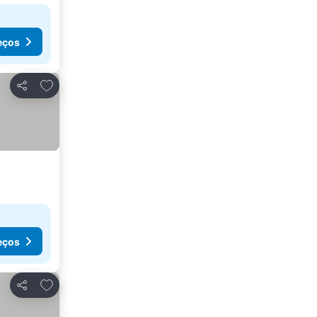
eços
Adicionar aos favoritos
Partilhar
eços
Adicionar aos favoritos
Partilhar