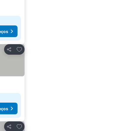
eços
Adicionar aos favoritos
Partilhar
eços
Adicionar aos favoritos
Partilhar