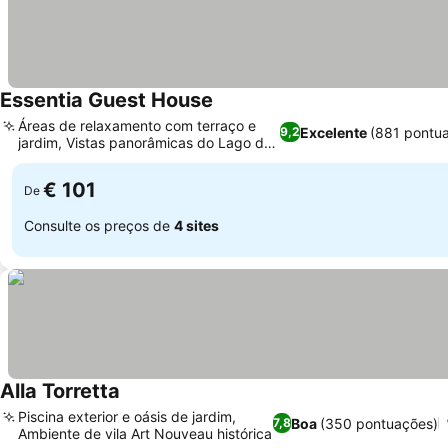
Essentia Guest House
Áreas de relaxamento com terraço e
Excelente
(881 pontu
9,2
jardim, Vistas panorâmicas do Lago de
Como
€ 101
De
Consulte os preços de
4 sites
Alla Torretta
Piscina exterior e oásis de jardim,
Boa
(350 pontuações)
7,8
Ambiente de vila Art Nouveau histórica