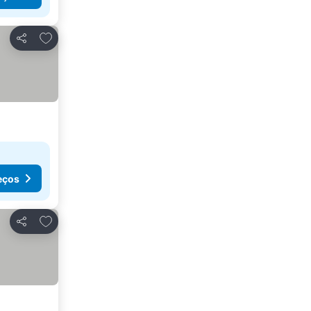
Adicionar aos favoritos
Partilhar
eços
Adicionar aos favoritos
Partilhar