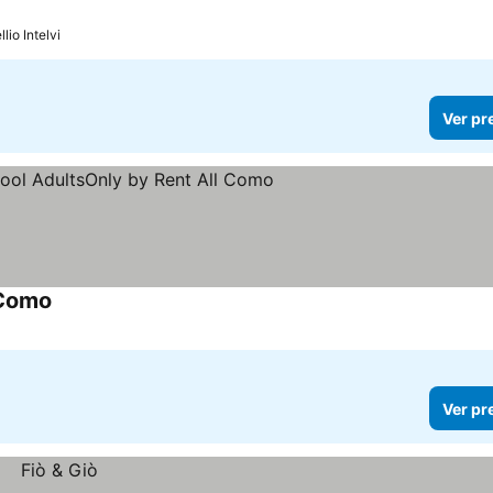
lio Intelvi
Ver pr
 Como
Ver pr