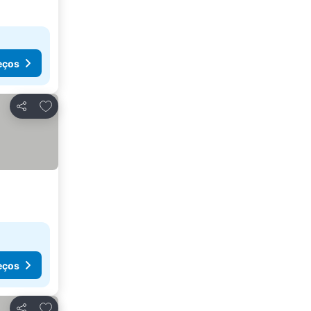
eços
Adicionar aos favoritos
Partilhar
eços
Adicionar aos favoritos