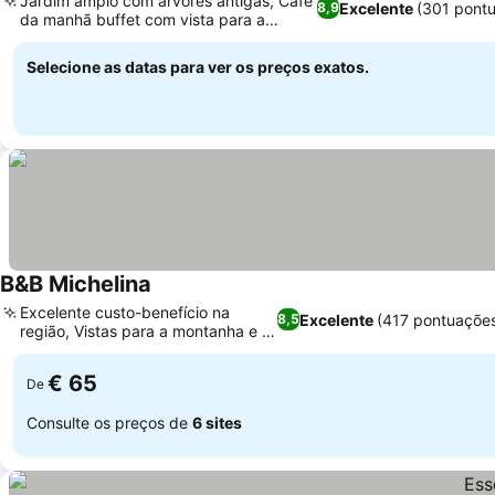
Jardim amplo com árvores antigas, Café
Excelente
(301 pont
8,9
da manhã buffet com vista para a
montanha
Selecione as datas para ver os preços exatos.
B&B Michelina
Excelente custo-benefício na
Excelente
(417 pontuaçõe
8,5
região, Vistas para a montanha e o
vale
€ 65
De
Consulte os preços de
6 sites