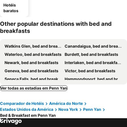
Hotéis
baratos
Other popular destinations with bed and
breakfasts
Watkins Glen, bed and breakfasts
Canandaigua, bed and breakfasts
Waterloo, bed and breakfasts
Burdett, bed and breakfasts
Newark, bed and breakfasts
Interlaken, bed and breakfasts
Geneva, bed and breakfasts
Victor, bed and breakfasts
Seneca Falls, bed and breakfasts
Hammondsport, bed and breakfasts
Newfield, bed and breakfasts
Bath, bed and breakfasts
Ver todas as estadias em Penn Yan
Trumansburg, bed and breakfasts
Livonia, bed and breakfasts
Comparador de Hotéis
América do Norte
Estados Unidos da América
Nova York
Penn Yan
Bed & Breakfast em Penn Yan