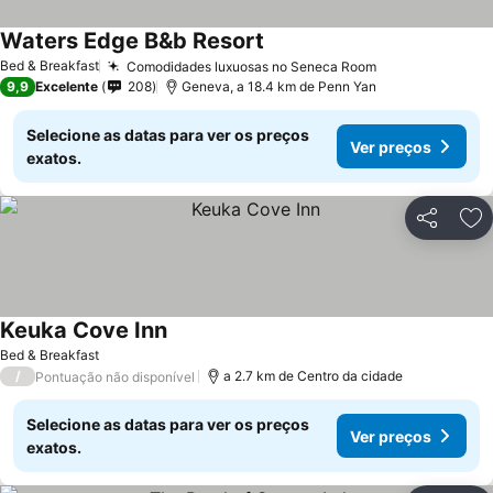
Waters Edge B&b Resort
Ver preços
Bed & Breakfast
Comodidades luxuosas no Seneca Room
Ver preços
9,9
Excelente
208
Geneva, a 18.4 km de Penn Yan
Selecione as datas para ver os preços
Ver preços
exatos.
Partilhar
Ad
Keuka Cove Inn
Ver preços
Bed & Breakfast
/
a 2.7 km de Centro da cidade
Pontuação não disponível
Selecione as datas para ver os preços
Ver preços
exatos.