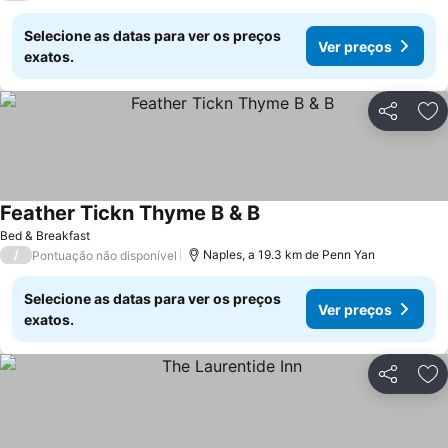
Selecione as datas para ver os preços
Ver preços
exatos.
Partilhar
Ad
Feather Tickn Thyme B & B
Ver preços
Bed & Breakfast
/
Naples, a 19.3 km de Penn Yan
Pontuação não disponível
Selecione as datas para ver os preços
Ver preços
exatos.
Partilhar
Ad