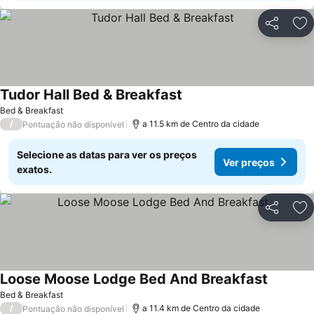
Partilhar
Ad
Tudor Hall Bed & Breakfast
Ver preços
Bed & Breakfast
/
a 11.5 km de Centro da cidade
Pontuação não disponível
Selecione as datas para ver os preços
Ver preços
exatos.
Partilhar
Ad
Loose Moose Lodge Bed And Breakfast
Ver preç
Bed & Breakfast
/
a 11.4 km de Centro da cidade
Pontuação não disponível