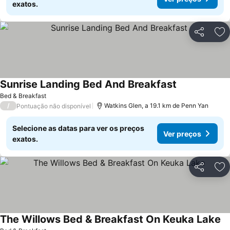
exatos.
Partilhar
Ad
Sunrise Landing Bed And Breakfast
Ver preços
Bed & Breakfast
/
Watkins Glen, a 19.1 km de Penn Yan
Pontuação não disponível
Selecione as datas para ver os preços
Ver preços
exatos.
Partilhar
Ad
The Willows Bed & Breakfast On Keuka Lake
Ve