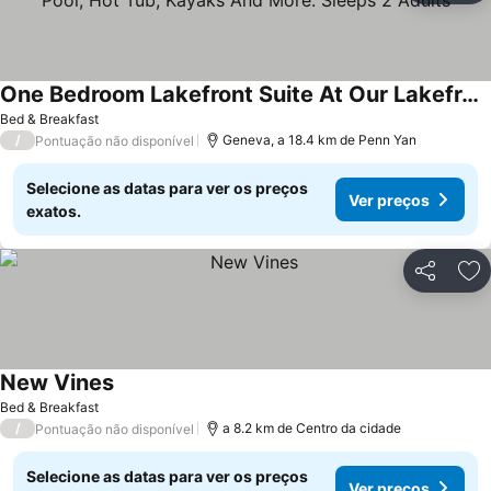
One Bedroom Lakefront Suite At Our Lakefront Paradise. Pool, Hot Tub, Kayaks And More. Sleeps 2 Adults
Ver preços
Bed & Breakfast
/
Geneva, a 18.4 km de Penn Yan
Pontuação não disponível
Selecione as datas para ver os preços
Ver preços
exatos.
Partilhar
Ad
New Vines
Ver preços
Bed & Breakfast
/
a 8.2 km de Centro da cidade
Pontuação não disponível
Selecione as datas para ver os preços
Ver preços