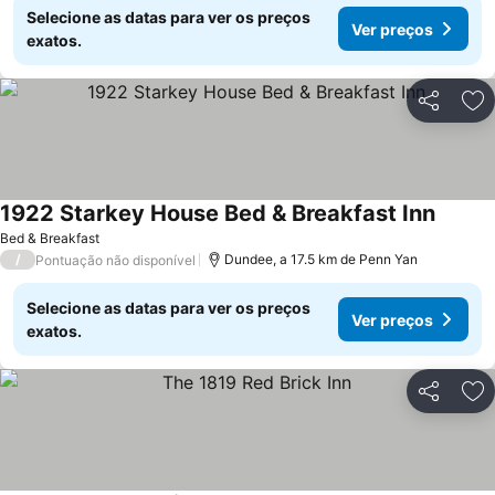
Selecione as datas para ver os preços
Ver preços
exatos.
Partilhar
Ad
1922 Starkey House Bed & Breakfast Inn
Ver pr
Bed & Breakfast
/
Dundee, a 17.5 km de Penn Yan
Pontuação não disponível
Selecione as datas para ver os preços
Ver preços
exatos.
Partilhar
Ad