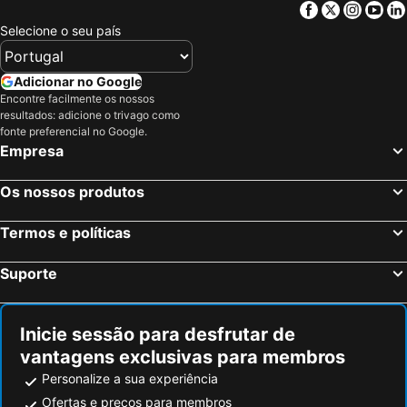
Facebook
Twitter
Insta
Yo
Selecione o seu país
Adicionar no Google
Encontre facilmente os nossos
resultados: adicione o trivago como
fonte preferencial no Google.
Empresa
Os nossos produtos
Termos e políticas
Suporte
Inicie sessão para desfrutar de
vantagens exclusivas para membros
Personalize a sua experiência
Ofertas e preços para membros