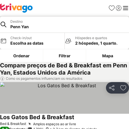
Favoritos
Iniciar
Me
Destino
Penn Yan
Check-in/out
Hóspedes e quartos
Escolha as datas
2 hóspedes, 1 quarto.
Ordenar
Filtrar
Mapa
Compare preços de Bed & Breakfast em Penn
Yan, Estados Unidos da América
Como os pagamentos influenciam os resultados
Partilhar
Ad
Los Gatos Bed & Breakfast
Ver preços
Bed & Breakfast
Amplos espaços ao ar livre
Ver preços