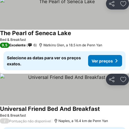
Partilhar
Ad
The Pearl of Seneca Lake
Ver preços
Bed & Breakfast
9,5
Excelente
6
Watkins Glen, a 18.5 km de Penn Yan
Selecione as datas para ver os preços
Ver preços
exatos.
Partilhar
Ad
Universal Friend Bed And Breakfast
Ver preços
Bed & Breakfast
/
Naples, a 16.4 km de Penn Yan
Pontuação não disponível