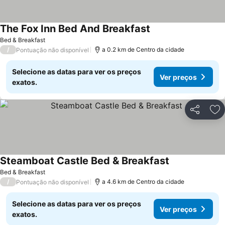
The Fox Inn Bed And Breakfast
Ver preços
Bed & Breakfast
/
a 0.2 km de Centro da cidade
Pontuação não disponível
Selecione as datas para ver os preços
Ver preços
exatos.
Partilhar
Ad
Steamboat Castle Bed & Breakfast
Ver preços
Bed & Breakfast
/
a 4.6 km de Centro da cidade
Pontuação não disponível
Selecione as datas para ver os preços
Ver preços
exatos.