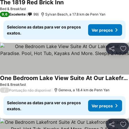
The 1819 Red Brick Inn
Ver preços
Bed & Breakfast
9,6
Excelente
99
Sylvan Beach, a 17.8 km de Penn Yan
Selecione as datas para ver os preços
Ver preços
exatos.
Partilhar
Ad
One Bedroom Lake View Suite At Our Lakefront Paradise. Pool, Hot Tub, Kayaks And More. Sleeps 2 Adults
Ver preços
Bed & Breakfast
/
Geneva, a 18.4 km de Penn Yan
Pontuação não disponível
Selecione as datas para ver os preços
Ver preços
exatos.
Partilhar
Ad