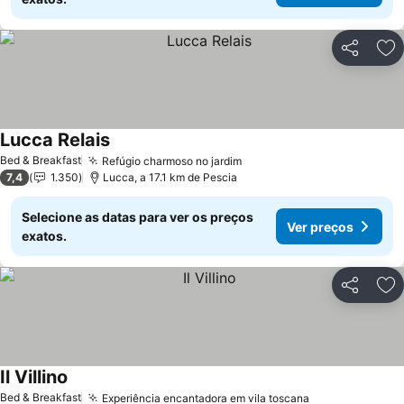
Partilhar
Ad
Lucca Relais
Ver preços
Bed & Breakfast
Refúgio charmoso no jardim
Ver preços
7,4
1.350
Lucca, a 17.1 km de Pescia
Selecione as datas para ver os preços
Ver preços
exatos.
Partilhar
Ad
Il Villino
Ver preços
Bed & Breakfast
Experiência encantadora em vila toscana
Ver preços