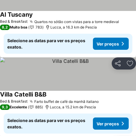
Al Tuscany
Ver preços
Bed & Breakfast
Quartos no sótão com vistas para a torre medieval
Ver pr
8,2
Muito boa
783
Lucca, a 16.3 km de Pescia
Selecione as datas para ver os preços
Ver preços
exatos.
Partilhar
Ad
Villa Catelli B&B
Ver preços
Bed & Breakfast
Farto buffet de café da manhã italiano
Ver preços
9,3
Excelente
885
Lucca, a 15.2 km de Pescia
Selecione as datas para ver os preços
Ver preços
exatos.