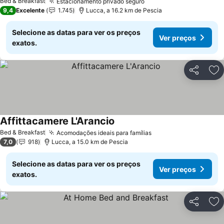
Bed & Breakfast
Estacionamento privado seguro
Ver preços
9,4
Excelente
1.745
Lucca, a 16.2 km de Pescia
Selecione as datas para ver os preços
Ver preços
exatos.
Partilhar
Ad
Affittacamere L'Arancio
Ver preços
Bed & Breakfast
Acomodações ideais para famílias
Ver preços
7,0
918
Lucca, a 15.0 km de Pescia
Selecione as datas para ver os preços
Ver preços
exatos.
Partilhar
Ad