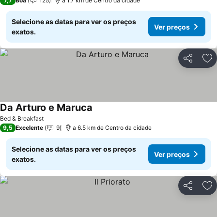
7,7
Boa
125
a 1.7 km de Centro da cidade
Selecione as datas para ver os preços
Ver preços
exatos.
Partilhar
Ad
Da Arturo e Maruca
Ver preços
Bed & Breakfast
9,5
Excelente
9
a 6.5 km de Centro da cidade
Selecione as datas para ver os preços
Ver preços
exatos.
Partilhar
Ad