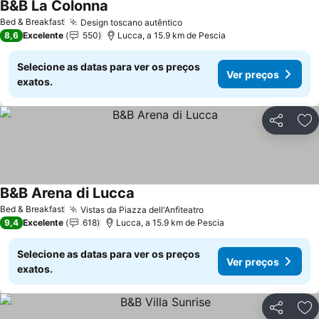
B&B La Colonna
Ver preços
Bed & Breakfast
Design toscano autêntico
Ver preços
8,6
Excelente
550
Lucca, a 15.9 km de Pescia
Selecione as datas para ver os preços
Ver preços
exatos.
Partilhar
Ad
B&B Arena di Lucca
Ver preços
Bed & Breakfast
Vistas da Piazza dell'Anfiteatro
Ver preços
9,4
Excelente
618
Lucca, a 15.9 km de Pescia
Selecione as datas para ver os preços
Ver preços
exatos.
Partilhar
Ad