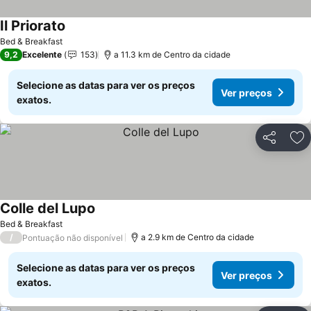
Il Priorato
Ver preços
Bed & Breakfast
9,2
Excelente
153
a 11.3 km de Centro da cidade
Selecione as datas para ver os preços
Ver preços
exatos.
Partilhar
Ad
Colle del Lupo
Ver preços
Bed & Breakfast
/
a 2.9 km de Centro da cidade
Pontuação não disponível
Selecione as datas para ver os preços
Ver preços
exatos.