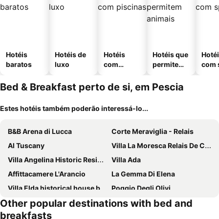
Hotéis
Hotéis de
Hotéis
Hotéis que
Hoté
baratos
luxo
com
permitem
com 
piscinas
animais
Bed & Breakfast perto de si, em Pescia
Estes hotéis também poderão interessá-lo...
B&B Arena di Lucca
Corte Meraviglia - Relais
Al Tuscany
Villa La Moresca Relais De Charme B&B Adults Only
Villa Angelina Historic Residence - Lucca Centro
Villa Ada
Affittacamere L'Arancio
La Gemma Di Elena
Villa Elda historical house b&b
Poggio Degli Olivi
Other popular destinations with bed and
Il Linchetto
Lucca In Villa Elisa & Gentucca
breakfasts
B&b Pergola House
Triolivo B&B