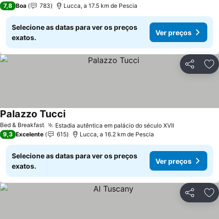
7,8
Boa
783
Lucca, a 17.5 km de Pescia
Selecione as datas para ver os preços
Ver preços
exatos.
Partilhar
Ad
Palazzo Tucci
Ver preços
Bed & Breakfast
Estadia autêntica em palácio do século XVII
Ver preços
9,3
Excelente
615
Lucca, a 16.2 km de Pescia
Selecione as datas para ver os preços
Ver preços
exatos.
Partilhar
Ad