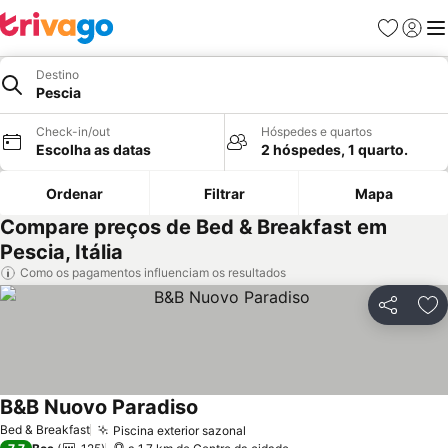
Favoritos
Iniciar
Me
Destino
Pescia
Check-in/out
Hóspedes e quartos
Escolha as datas
2 hóspedes, 1 quarto.
Ordenar
Filtrar
Mapa
Compare preços de Bed & Breakfast em
Pescia, Itália
Como os pagamentos influenciam os resultados
Partilhar
Ad
B&B Nuovo Paradiso
Ver preços
Bed & Breakfast
Piscina exterior sazonal
Ver preços