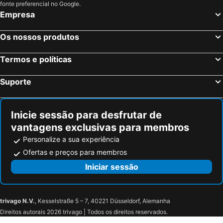
Certaldo, bed and breakfasts
Gambassi Terme, bed and breakfasts
fonte preferencial no Google.
Empresa
Porretta Terme, bed and breakfasts
Vinci, bed and breakfasts
Barberino di Mugello, bed and breakfasts
Campi Bisenzio, bed and breakfasts
Os nossos produtos
Riolunato, bed and breakfasts
Polinago, bed and breakfasts
Termos e políticas
San Miniato, bed and breakfasts
Lido di Camaiore, bed and breakfasts
Santa Luce, bed and breakfasts
Lamporecchio, bed and breakfasts
Suporte
Vicopisano, bed and breakfasts
Forte dei Marmi, bed and breakfasts
Serravalle Pistoiese, bed and breakfasts
Carmignano, bed and breakfasts
Inicie sessão para desfrutar de
vantagens exclusivas para membros
Personalize a sua experiência
Ofertas e preços para membros
Iniciar sessão
trivago N.V.
, Kesselstraße 5 – 7, 40221 Düsseldorf, Alemanha
Direitos autorais 2026 trivago | Todos os direitos reservados.