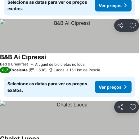
Selecione as datas para ver os preços
Ver preços
exatos.
Partilhar
Ad
B&B Ai Cipressi
Ver preços
Bed & Breakfast
Aluguel de bicicletas no local
Ver preços
8,7
Excelente
1.636
Lucca, a 15.1 km de Pescia
Selecione as datas para ver os preços
Ver preços
exatos.
Partilhar
Ad
Chalet Lucca