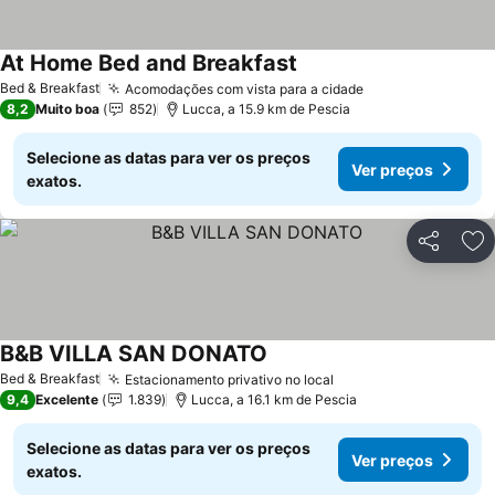
At Home Bed and Breakfast
Ver preços
Bed & Breakfast
Acomodações com vista para a cidade
Ver preços
8,2
Muito boa
852
Lucca, a 15.9 km de Pescia
Selecione as datas para ver os preços
Ver preços
exatos.
Partilhar
Ad
B&B VILLA SAN DONATO
Ver preços
Bed & Breakfast
Estacionamento privativo no local
Ver preços
9,4
Excelente
1.839
Lucca, a 16.1 km de Pescia
Selecione as datas para ver os preços
Ver preços
exatos.