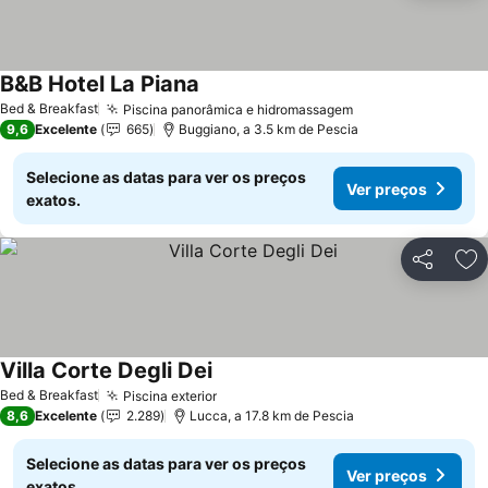
B&B Hotel La Piana
Ver preços
Bed & Breakfast
Piscina panorâmica e hidromassagem
Ver preços
9,6
Excelente
665
Buggiano, a 3.5 km de Pescia
Selecione as datas para ver os preços
Ver preços
exatos.
Partilhar
Ad
Villa Corte Degli Dei
Ver preços
Bed & Breakfast
Piscina exterior
Ver preços
8,6
Excelente
2.289
Lucca, a 17.8 km de Pescia
Selecione as datas para ver os preços
Ver preços
exatos.