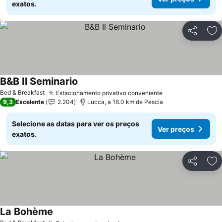
exatos.
Partilhar
Ad
B&B Il Seminario
Ver preços
Bed & Breakfast
Estacionamento privativo conveniente
Ver preços
9,3
Excelente
2.204
Lucca, a 16.0 km de Pescia
Selecione as datas para ver os preços
Ver preços
exatos.
Partilhar
Ad
La Bohème
Ver preços