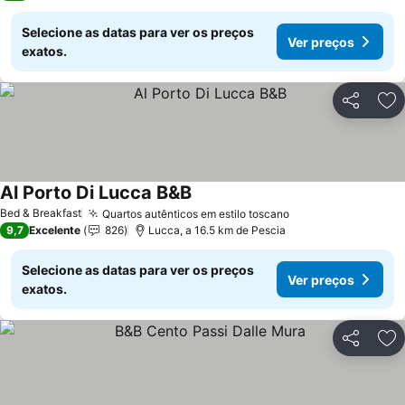
Selecione as datas para ver os preços
Ver preços
exatos.
Partilhar
Ad
Al Porto Di Lucca B&B
Ver preços
Bed & Breakfast
Quartos autênticos em estilo toscano
Ver preços
9,7
Excelente
826
Lucca, a 16.5 km de Pescia
Selecione as datas para ver os preços
Ver preços
exatos.
Partilhar
Ad