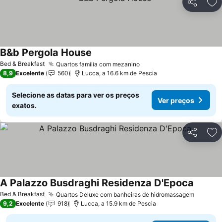
Partilhar
Ad
B&b Pergola House
Ver preços
Bed & Breakfast
Quartos família com mezanino
Ver preços
8,9
Excelente
560
Lucca, a 16.6 km de Pescia
Selecione as datas para ver os preços
Ver preços
exatos.
Partilhar
Ad
A Palazzo Busdraghi Residenza D'Epoca
Ver pre
Bed & Breakfast
Quartos Deluxe com banheiras de hidromassagem
Ver pr
9,2
Excelente
918
Lucca, a 15.9 km de Pescia