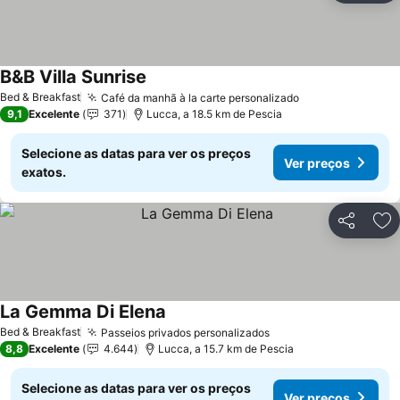
B&B Villa Sunrise
Ver preços
Bed & Breakfast
Café da manhã à la carte personalizado
Ver preços
9,1
Excelente
371
Lucca, a 18.5 km de Pescia
Selecione as datas para ver os preços
Ver preços
exatos.
Partilhar
Ad
La Gemma Di Elena
Ver preços
Bed & Breakfast
Passeios privados personalizados
Ver preços
8,8
Excelente
4.644
Lucca, a 15.7 km de Pescia
Selecione as datas para ver os preços
Ver preços