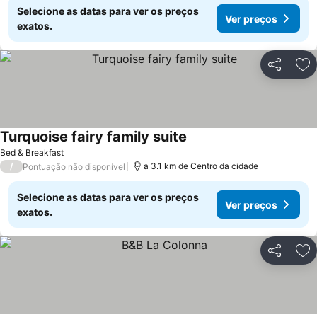
Selecione as datas para ver os preços
Ver preços
exatos.
Partilhar
Ad
Turquoise fairy family suite
Ver preços
Bed & Breakfast
/
a 3.1 km de Centro da cidade
Pontuação não disponível
Selecione as datas para ver os preços
Ver preços
exatos.
Partilhar
Ad