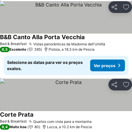
Partilhar
Ad
B&B Canto Alla Porta Vecchia
Ver preços
Bed & Breakfast
Vistas panorâmicas da Madonna dell'Umiltà
Ver preços
8,5
Excelente
385
Pistoia, a 18.3 km de Pescia
Selecione as datas para ver os preços
Ver preços
exatos.
Partilhar
Ad
Corte Prata
Ver preços
Bed & Breakfast
Quartos com vista para a montanha
Ver preços
8,4
Muito boa
80
Lucca, a 10.2 km de Pescia