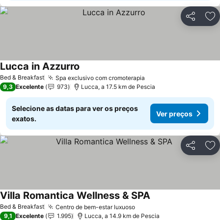
Partilhar
Ad
Lucca in Azzurro
Ver preços
Bed & Breakfast
Spa exclusivo com cromoterapia
Ver preços
9,3
Excelente
973
Lucca, a 17.5 km de Pescia
Selecione as datas para ver os preços
Ver preços
exatos.
Partilhar
Ad
Villa Romantica Wellness & SPA
Ver preços
Bed & Breakfast
Centro de bem-estar luxuoso
Ver preços
9,1
Excelente
1.995
Lucca, a 14.9 km de Pescia