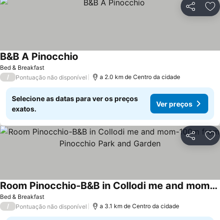
Partilhar
Ad
B&B A Pinocchio
Ver preços
Bed & Breakfast
/
a 2.0 km de Centro da cidade
Pontuação não disponível
Selecione as datas para ver os preços
Ver preços
exatos.
Partilhar
Ad
Room Pinocchio-B&B in Collodi me and mom-100m from Pinocchio Park and Garden
Ver preços
Bed & Breakfast
/
a 3.1 km de Centro da cidade
Pontuação não disponível