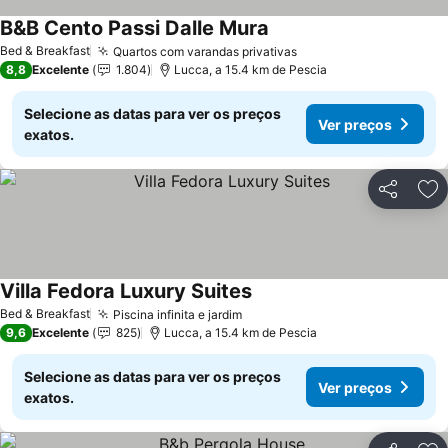
B&B Cento Passi Dalle Mura
Ver preços
Bed & Breakfast
Quartos com varandas privativas
Ver preços
8,8
Excelente
1.804
Lucca, a 15.4 km de Pescia
Selecione as datas para ver os preços
Ver preços
exatos.
Partilhar
Ad
Villa Fedora Luxury Suites
Ver preços
Bed & Breakfast
Piscina infinita e jardim
Ver preços
9,6
Excelente
825
Lucca, a 15.4 km de Pescia
Selecione as datas para ver os preços
Ver preços
exatos.