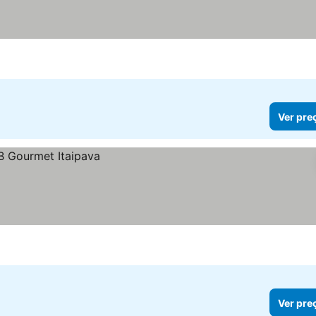
Ver pre
Ver pre