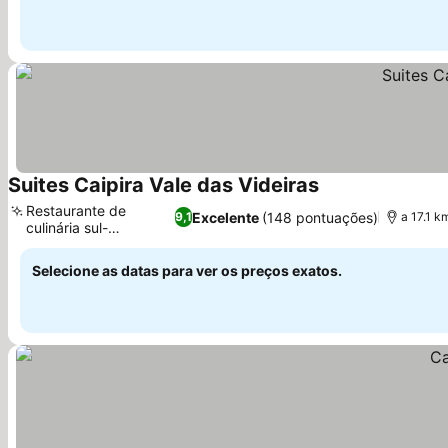
Suites Caipira Vale das Videiras
Restaurante de
Excelente
(148 pontuações)
9,1
a 17.1 k
culinária sul-
americana
Selecione as datas para ver os preços exatos.