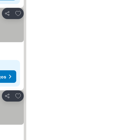
Adicionar aos favoritos
Partilhar
ços
Adicionar aos favoritos
Partilhar