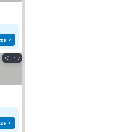
ços
Adicionar aos favoritos
Partilhar
ços