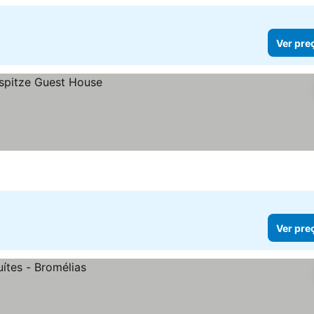
Ver pre
Ver pre