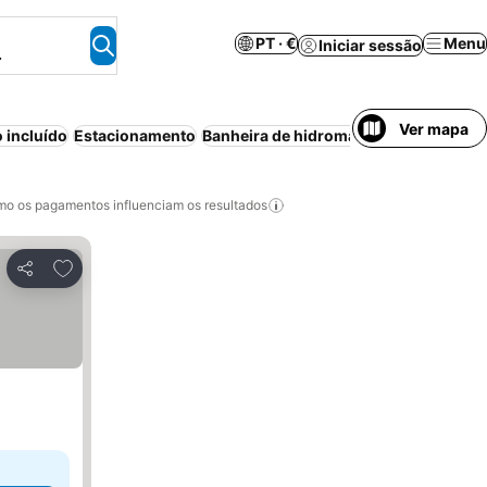
PT · €
Menu
Iniciar sessão
.
Ver mapa
 incluído
Estacionamento
Banheira de hidromassagem
Wi-fi
Pe
o os pagamentos influenciam os resultados
Adicionar aos favoritos
Partilhar