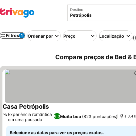
Destino
Filtros
1
Ordenar por
Preço
Localização
H
Compare preços de Bed & Br
Casa Petrópolis
Experiência romântica
Muito boa
(823 pontuações)
8,3
a 3.4 
em uma pousada
Selecione as datas para ver os preços exatos.