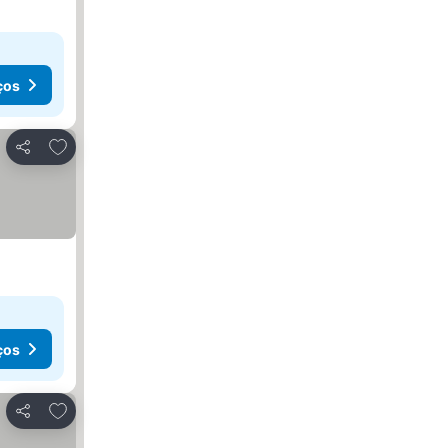
ços
Adicionar aos favoritos
Partilhar
ços
Adicionar aos favoritos
Partilhar