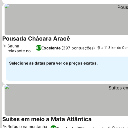
Pousada Chácara Aracê
Sauna
Excelente
(397 pontuações)
9,7
a 11.3 km de Cen
relaxante no
local
Selecione as datas para ver os preços exatos.
Suites em meio a Mata Atlântica
Refúgio na montanha