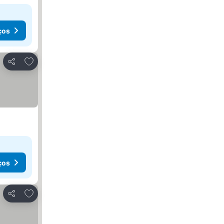
ços
Adicionar aos favoritos
Partilhar
ços
Adicionar aos favoritos
Partilhar