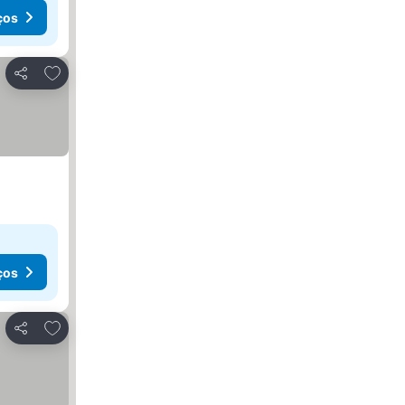
ços
Adicionar aos favoritos
Partilhar
ços
Adicionar aos favoritos
Partilhar