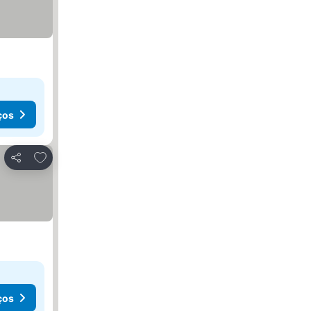
ços
Adicionar aos favoritos
Partilhar
ços