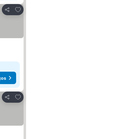
Adicionar aos favoritos
Partilhar
ços
Adicionar aos favoritos
Partilhar