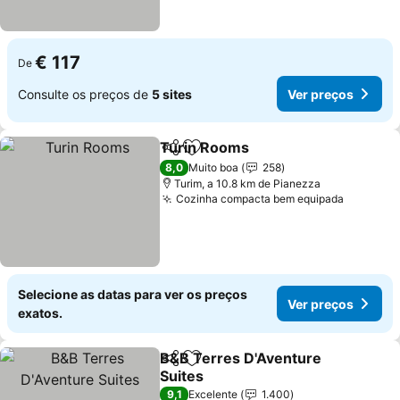
€ 117
De
Consulte os preços de
5 sites
Ver preços
Turin Rooms
Partilhar
Adicionar aos favoritos
8,0
Muito boa
258
Turim, a 10.8 km de Pianezza
Cozinha compacta bem equipada
Selecione as datas para ver os preços
Ver preços
exatos.
B&B Terres D'Aventure
Partilhar
Adicionar aos favoritos
Suites
9,1
Excelente
1.400