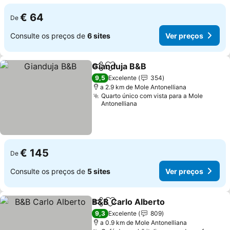
€ 64
De
Consulte os preços de
6 sites
Ver preços
Gianduja B&B
Partilhar
Adicionar aos favoritos
9,5
Excelente
354
a 2.9 km de Mole Antonelliana
Quarto único com vista para a Mole
Antonelliana
€ 145
De
Consulte os preços de
5 sites
Ver preços
B&B Carlo Alberto
Partilhar
Adicionar aos favoritos
9,3
Excelente
809
a 0.9 km de Mole Antonelliana