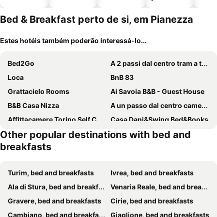
piscinas
animais
Bed & Breakfast perto de si, em Pianezza
Estes hotéis também poderão interessá-lo...
Bed2Go
A 2 passi dal centro tram a transita per tutto torino Camera condivisa centrale
Loca
BnB 83
Grattacielo Rooms
Ai Savoia B&B - Guest House
B&B Casa Nizza
A un passo dal centro camera matrimoniale centrale
Affittacamere Torino Self Check-in 24-7 Stadio Olimpico e InalpiArena
Casa Dani&Swing Bed&Books
Other popular destinations with bed and
B&B Torino Chic
Aprile
breakfasts
B&B Terres D'Aventure Suites
Turin Rooms
TOHOUSE Rooms
Il Sole e La Luna
Turim, bed and breakfasts
Ivrea, bed and breakfasts
B&B LeTerrazze Boutique Hotel - Torino
B&B Casa V-Ale
Ala di Stura, bed and breakfasts
Venaria Reale, bed and breakfasts
ISOLA Rooms - Isola pedonale Crocetta Politecnico
Le petit coeur de la ville
Gravere, bed and breakfasts
Cirie, bed and breakfasts
B&B Via Stampatori
B&B Torino Très Chic
Cambiano, bed and breakfasts
Giaglione, bed and breakfasts