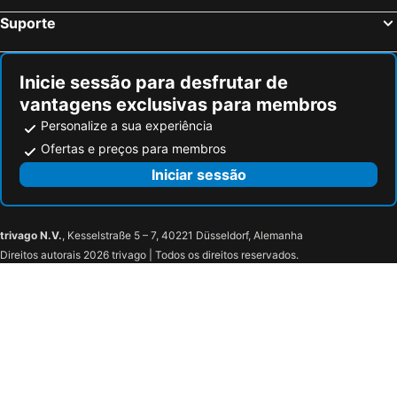
Campiglione-Fenile, bed and breakfasts
Pessinetto, bed and breakfasts
Suporte
Bruzolo, bed and breakfasts
Cavallermaggiore, bed and breakfasts
Giaveno, bed and breakfasts
Alpignano, bed and breakfasts
Inicie sessão para desfrutar de
vantagens exclusivas para membros
Personalize a sua experiência
Ofertas e preços para membros
Iniciar sessão
trivago N.V.
, Kesselstraße 5 – 7, 40221 Düsseldorf, Alemanha
Direitos autorais 2026 trivago | Todos os direitos reservados.