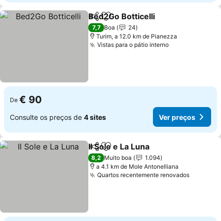
Bed2Go Botticelli
Partilhar
Adicionar aos favoritos
7,7
Boa
24
Turim, a 12.0 km de Pianezza
Vistas para o pátio interno
€ 90
De
Consulte os preços de
4 sites
Ver preços
Il Sole e La Luna
Partilhar
Adicionar aos favoritos
8,2
Muito boa
1.094
a 4.1 km de Mole Antonelliana
Quartos recentemente renovados