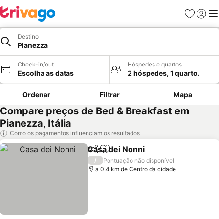
Favoritos
Iniciar
Me
Destino
Pianezza
Check-in/out
Hóspedes e quartos
Escolha as datas
2 hóspedes, 1 quarto.
Ordenar
Filtrar
Mapa
Compare preços de Bed & Breakfast em
Pianezza, Itália
Como os pagamentos influenciam os resultados
Casa dei Nonni
Partilhar
Adicionar aos favoritos
/
Pontuação não disponível
a 0.4 km de Centro da cidade