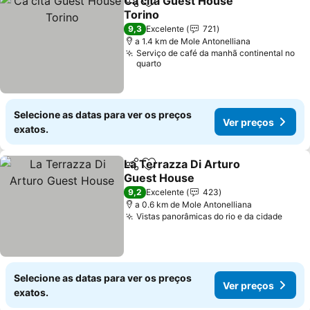
Ca'cita Guest House
Partilhar
Adicionar aos favoritos
Torino
9,3
Excelente
721
a 1.4 km de Mole Antonelliana
Serviço de café da manhã continental no
quarto
Selecione as datas para ver os preços
Ver preços
exatos.
La Terrazza Di Arturo
Partilhar
Adicionar aos favoritos
Guest House
9,2
Excelente
423
a 0.6 km de Mole Antonelliana
Vistas panorâmicas do rio e da cidade
Selecione as datas para ver os preços
Ver preços
exatos.