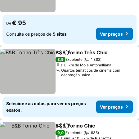
€ 95
De
Consulte os preços de
5 sites
Ver preços
B&B Torino Très Chic
Partilhar
Adicionar aos favoritos
8,9
Excelente
1.382
a 1.1 km de Mole Antonelliana
Quartos temáticos de cinema com
decoração única
Selecione as datas para ver os preços
Ver preços
exatos.
B&B Torino Chic
Partilhar
Adicionar aos favoritos
9,0
Excelente
935
Turim, a 10.5 km de Pianezza