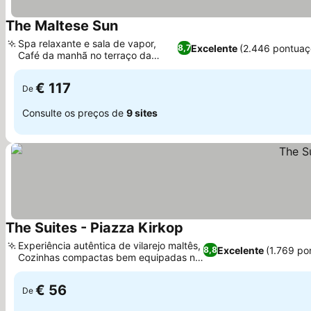
The Maltese Sun
Spa relaxante e sala de vapor,
Excelente
(2.446 pontuaç
8,7
Café da manhã no terraço da
cobertura
€ 117
De
Consulte os preços de
9 sites
The Suites - Piazza Kirkop
Experiência autêntica de vilarejo maltês,
Excelente
(1.769 po
8,8
Cozinhas compactas bem equipadas no
quarto
€ 56
De