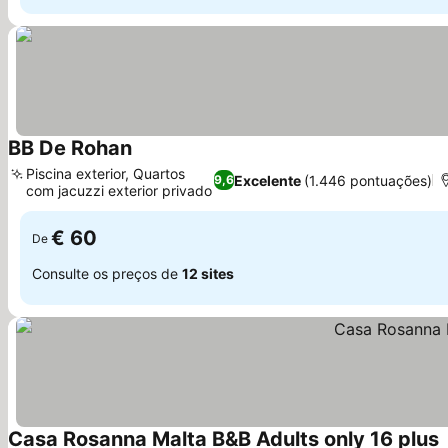
BB De Rohan
Piscina exterior, Quartos
Excelente
(1.446 pontuações)
9,6
com jacuzzi exterior privado
€ 60
De
Consulte os preços de
12 sites
Casa Rosanna Malta B&B Adults only 16 plus