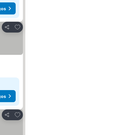
ços
Adicionar aos favoritos
Partilhar
ços
Adicionar aos favoritos
Partilhar