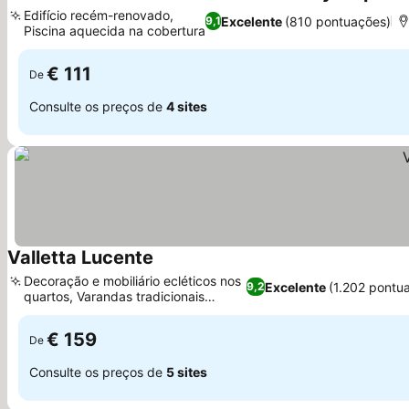
Edifício recém-renovado,
Excelente
(810 pontuações)
9,1
Piscina aquecida na cobertura
€ 111
De
Consulte os preços de
4 sites
Valletta Lucente
Decoração e mobiliário ecléticos nos
Excelente
(1.202 pontu
9,2
quartos, Varandas tradicionais
maltesas
€ 159
De
Consulte os preços de
5 sites