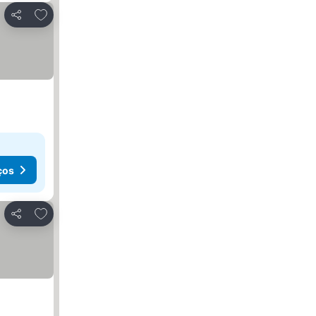
Adicionar aos favoritos
Partilhar
ços
Adicionar aos favoritos
Partilhar