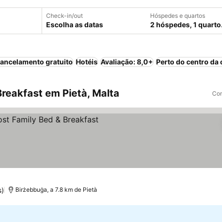
Check-in/out
Hóspedes e quartos
Escolha as datas
2 hóspedes, 1 quarto
ancelamento gratuito
Hotéis
Avaliação: 8,0+
Perto do centro da 
reakfast em Pietà, Malta
Com
s)
Birżebbuġa, a 7.8 km de Pietà