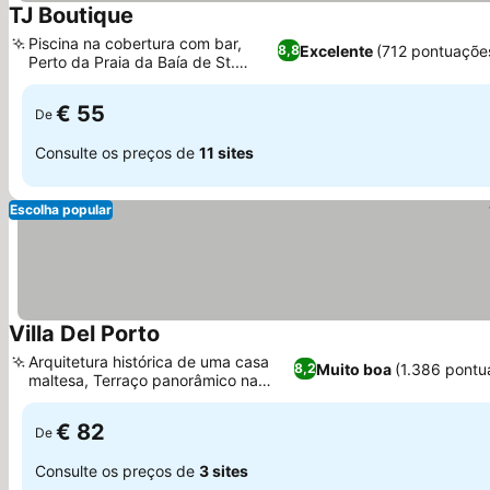
TJ Boutique
Piscina na cobertura com bar,
Excelente
(712 pontuaçõe
8,8
Perto da Praia da Baía de St.
Thomas
€ 55
De
Consulte os preços de
11 sites
Escolha popular
Villa Del Porto
Arquitetura histórica de uma casa
Muito boa
(1.386 pontu
8,2
maltesa, Terraço panorâmico na
cobertura
€ 82
De
Consulte os preços de
3 sites