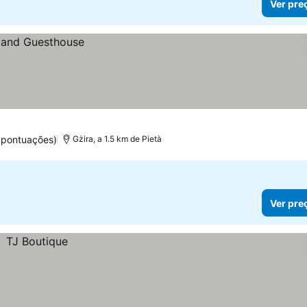
Ver pre
 pontuações)
Gżira, a 1.5 km de Pietà
Ver pre