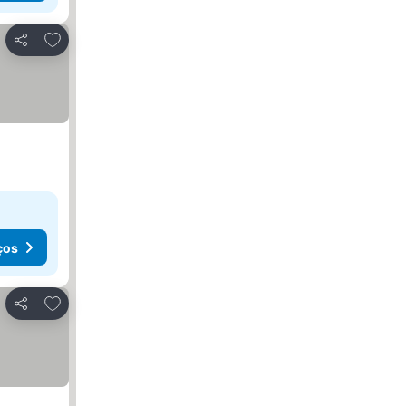
Adicionar aos favoritos
Partilhar
ços
Adicionar aos favoritos
Partilhar