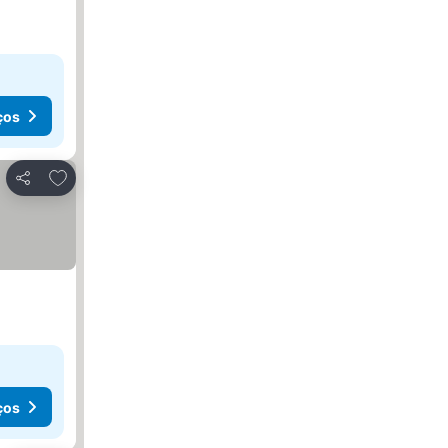
ços
Adicionar aos favoritos
Partilhar
ços