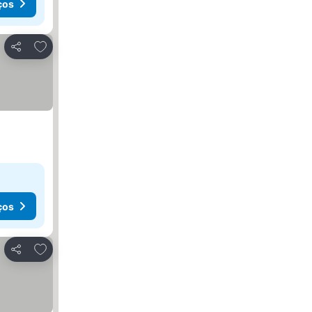
ços
Adicionar aos favoritos
Partilhar
ços
Adicionar aos favoritos
Partilhar