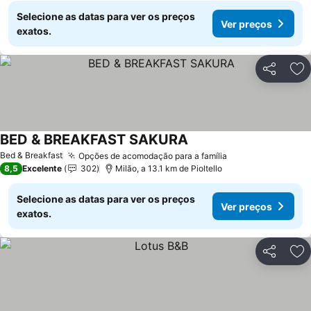
Selecione as datas para ver os preços
Ver preços
exatos.
Partilhar
Ad
BED & BREAKFAST SAKURA
Ver preços
Bed & Breakfast
Opções de acomodação para a família
Ver preços
8,5
Excelente
302
Milão, a 13.1 km de Pioltello
Selecione as datas para ver os preços
Ver preços
exatos.
Partilhar
Ad