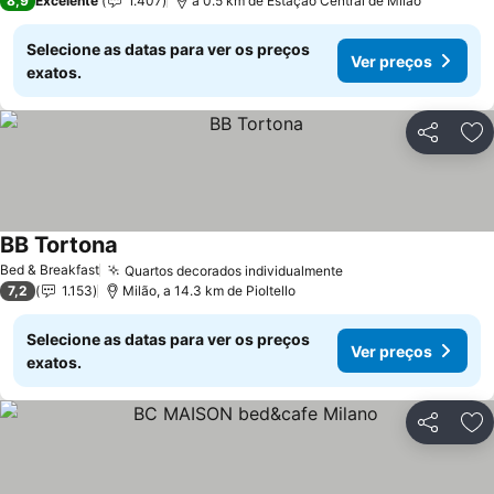
8,9
Excelente
1.407
a 0.5 km de Estação Central de Milão
Selecione as datas para ver os preços
Ver preços
exatos.
Partilhar
Ad
BB Tortona
Ver preços
Bed & Breakfast
Quartos decorados individualmente
Ver preços
7,2
1.153
Milão, a 14.3 km de Pioltello
Selecione as datas para ver os preços
Ver preços
exatos.
Partilhar
Ad