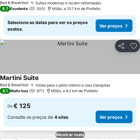
Bed & Breakfast
Suítes modernas e recém-reformadas
Ver preços
9,7
Excelente
300
Milão, a 10.1 km de Pioltello
Selecione as datas para ver os preços
Ver preços
exatos.
Partilhar
Ad
Martini Suite
Ver preços
Bed & Breakfast
Vistas para o pátio interno e ruas tranquilas
Ver preços
8,1
Muito boa
971
Milão, a 8.2 km de Pioltello
€ 125
De
Consulte os preços de
4 sites
Ver preços
Mostrar mais