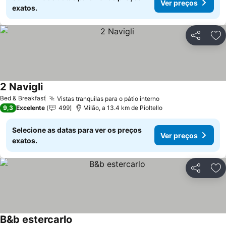
Ver preços
exatos.
Partilhar
Ad
2 Navigli
Ver preços
Bed & Breakfast
Vistas tranquilas para o pátio interno
Ver preços
9,3
Excelente
499
Milão, a 13.4 km de Pioltello
Selecione as datas para ver os preços
Ver preços
exatos.
Partilhar
Ad
B&b estercarlo
Ver preços