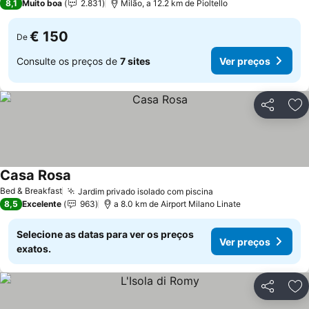
8,1
Muito boa
2.831
Milão, a 12.2 km de Pioltello
€ 150
De
Consulte os preços de
7 sites
Ver preços
Partilhar
Ad
Casa Rosa
Ver preços
Bed & Breakfast
Jardim privado isolado com piscina
Ver preços
8,5
Excelente
963
a 8.0 km de Airport Milano Linate
Selecione as datas para ver os preços
Ver preços
exatos.
Partilhar
Ad