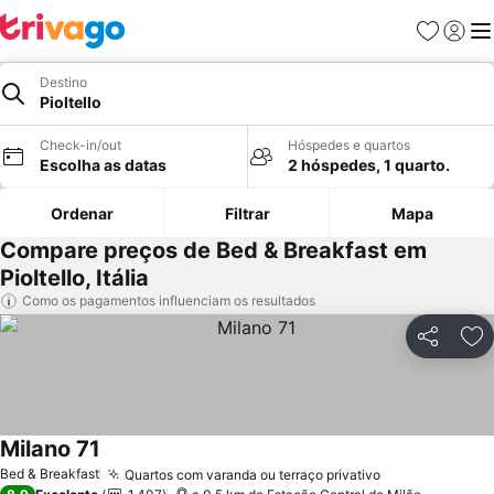
Favoritos
Iniciar
Me
Destino
Pioltello
Check-in/out
Hóspedes e quartos
Escolha as datas
2 hóspedes, 1 quarto.
Ordenar
Filtrar
Mapa
Compare preços de Bed & Breakfast em
Pioltello, Itália
Como os pagamentos influenciam os resultados
Partilhar
Ad
Milano 71
Ver preços
Bed & Breakfast
Quartos com varanda ou terraço privativo
Ver preços