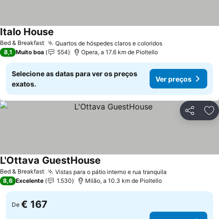
Italo House
Ver preços
Bed & Breakfast
Quartos de hóspedes claros e coloridos
Ver preços
8,1
Muito boa
554
Opera, a 17.6 km de Pioltello
Selecione as datas para ver os preços
Ver preços
exatos.
Partilhar
Ad
L'Ottava GuestHouse
Ver preços
Bed & Breakfast
Vistas para o pátio interno e rua tranquila
Ver preços
8,6
Excelente
1.530
Milão, a 10.3 km de Pioltello
€ 167
De