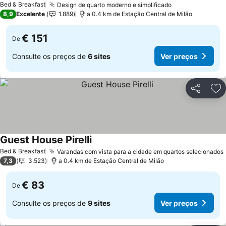
Bed & Breakfast
Design de quarto moderno e simplificado
Ver preços
8,9
Excelente
1.889
a 0.4 km de Estação Central de Milão
€ 151
De
Consulte os preços de
6 sites
Ver preços
Partilhar
Ad
Guest House Pirelli
Ver preços
Bed & Breakfast
Varandas com vista para a cidade em quartos selecionados
7,3
3.523
a 0.4 km de Estação Central de Milão
€ 83
De
Consulte os preços de
9 sites
Ver preços