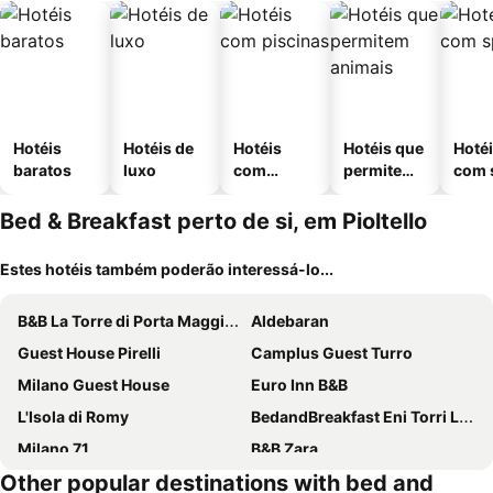
Hotéis
Hotéis de
Hotéis
Hotéis que
Hoté
baratos
luxo
com
permitem
com 
piscinas
animais
Bed & Breakfast perto de si, em Pioltello
Estes hotéis também poderão interessá-lo...
B&B La Torre di Porta Maggiore
Aldebaran
Guest House Pirelli
Camplus Guest Turro
Milano Guest House
Euro Inn B&B
L'Isola di Romy
BedandBreakfast Eni Torri Lombarde San Donato BBqueen
Milano 71
B&B Zara
Other popular destinations with bed and
IMHOME - Cadorna House
DreaMilan B&B