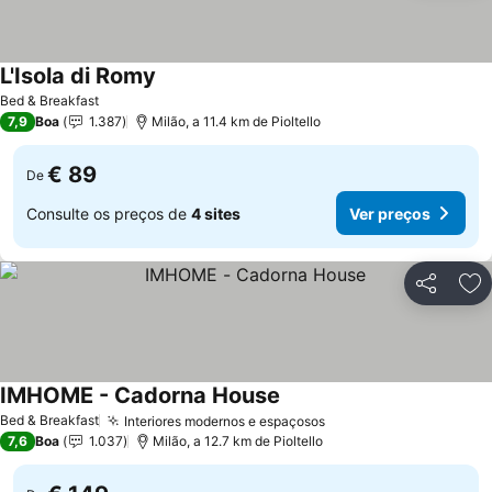
L'Isola di Romy
Ver preços
Bed & Breakfast
7,9
Boa
1.387
Milão, a 11.4 km de Pioltello
€ 89
De
Consulte os preços de
4 sites
Ver preços
Partilhar
Ad
IMHOME - Cadorna House
Ver preços
Bed & Breakfast
Interiores modernos e espaçosos
Ver preços
7,6
Boa
1.037
Milão, a 12.7 km de Pioltello