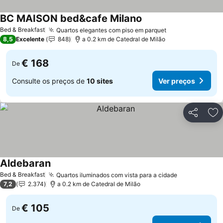
BC MAISON bed&cafe Milano
Ver preços
Bed & Breakfast
Quartos elegantes com piso em parquet
Ver preços
8,5
Excelente
848
a 0.2 km de Catedral de Milão
€ 168
De
Consulte os preços de
10 sites
Ver preços
Partilhar
Ad
Aldebaran
Ver preços
Bed & Breakfast
Quartos iluminados com vista para a cidade
Ver preços
7,2
2.374
a 0.2 km de Catedral de Milão
€ 105
De