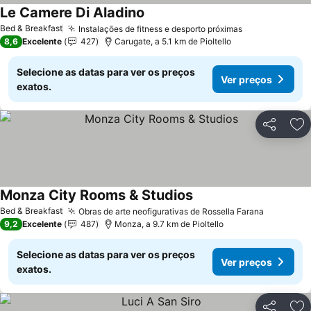
Le Camere Di Aladino
Ver preços
Bed & Breakfast
Instalações de fitness e desporto próximas
Ver preços
8,6
Excelente
427
Carugate, a 5.1 km de Pioltello
Selecione as datas para ver os preços
Ver preços
exatos.
Partilhar
Ad
Monza City Rooms & Studios
Ver preços
Bed & Breakfast
Obras de arte neofigurativas de Rossella Farana
Ver preç
9,2
Excelente
487
Monza, a 9.7 km de Pioltello
Selecione as datas para ver os preços
Ver preços
exatos.