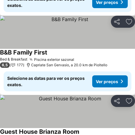
Ver preços
exatos.
Partilhar
Ad
B&B Family First
Ver preços
Bed & Breakfast
Piscina exterior sazonal
Ver preços
6,5
177
Capriate San Gervasio, a 20.0 km de Pioltello
Selecione as datas para ver os preços
Ver preços
exatos.
Partilhar
Ad
Guest House Brianza Room