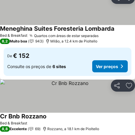
Partilhar
Ad
Meneghina Suites Foresteria Lombarda
Ver preç
Bed & Breakfast
Quartos com áreas de estar separadas
Ver preços
8,2
Muito boa
943
Milão, a 12.4 km de Pioltello
€ 152
De
Consulte os preços de
6 sites
Ver preços
Partilhar
Ad
Cr Bnb Rozzano
Ver preços
Bed & Breakfast
8,8
Excelente
69
Rozzano, a 18.1 km de Pioltello