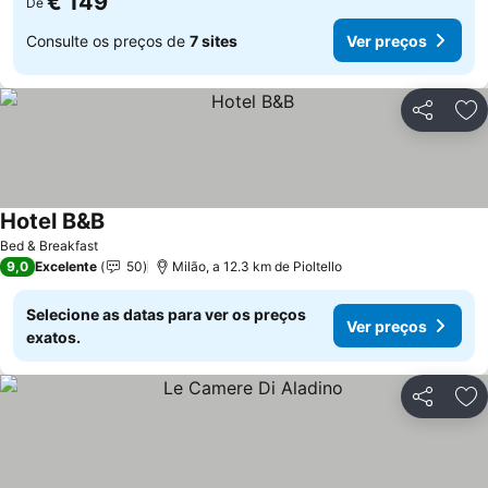
€ 149
De
Consulte os preços de
7 sites
Ver preços
Partilhar
Ad
Hotel B&B
Ver preços
Bed & Breakfast
9,0
Excelente
50
Milão, a 12.3 km de Pioltello
Selecione as datas para ver os preços
Ver preços
exatos.
Partilhar
Ad