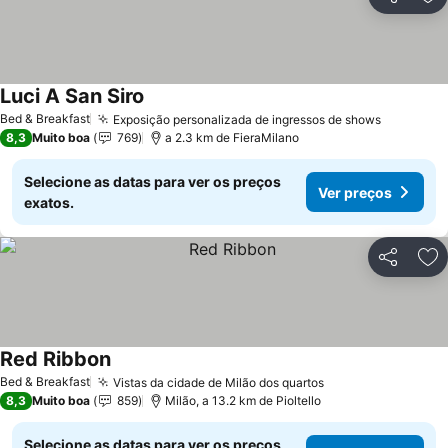
Partilhar
Ad
Luci A San Siro
Ver preços
Bed & Breakfast
Exposição personalizada de ingressos de shows
Ver preç
8,3
Muito boa
769
a 2.3 km de FieraMilano
Selecione as datas para ver os preços
Ver preços
exatos.
Partilhar
Ad
Red Ribbon
Ver preços
Bed & Breakfast
Vistas da cidade de Milão dos quartos
Ver preços
8,3
Muito boa
859
Milão, a 13.2 km de Pioltello
Selecione as datas para ver os preços