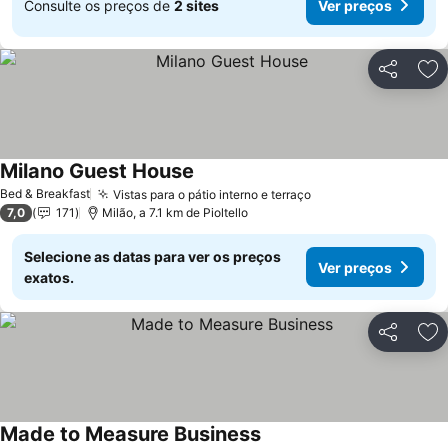
Consulte os preços de
2 sites
Ver preços
Partilhar
Ad
Milano Guest House
Ver preços
Bed & Breakfast
Vistas para o pátio interno e terraço
Ver preços
7,0
171
Milão, a 7.1 km de Pioltello
Selecione as datas para ver os preços
Ver preços
exatos.
Partilhar
Ad
Made to Measure Business
Ver preços