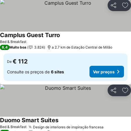
Partilhar
Ad
Camplus Guest Turro
Ver preços
Bed & Breakfast
8,4
Muito boa
3.824
a 2.7 km de Estação Central de Milão
€ 112
De
Consulte os preços de
6 sites
Ver preços
Partilhar
Ad
Duomo Smart Suites
Ver preços
Bed & Breakfast
Design de interiores de inspiração francesa
Ver preços