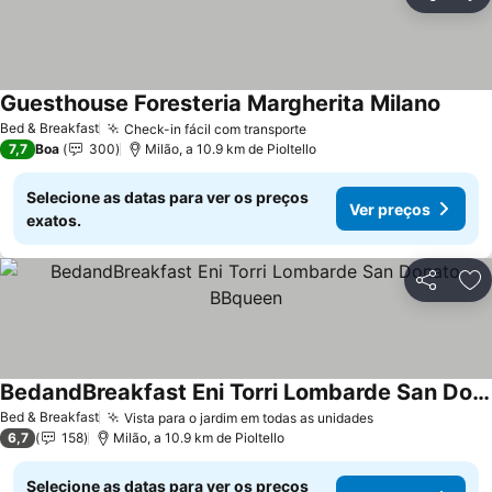
Partilhar
Ad
Guesthouse Foresteria Margherita Milano
Ver p
Bed & Breakfast
Check-in fácil com transporte
Ver preços
7,7
Boa
300
Milão, a 10.9 km de Pioltello
Selecione as datas para ver os preços
Ver preços
exatos.
Partilhar
Ad
BedandBreakfast Eni Torri Lombarde San Donato BBqueen
Ver preços
Bed & Breakfast
Vista para o jardim em todas as unidades
Ver preços
6,7
158
Milão, a 10.9 km de Pioltello
Selecione as datas para ver os preços