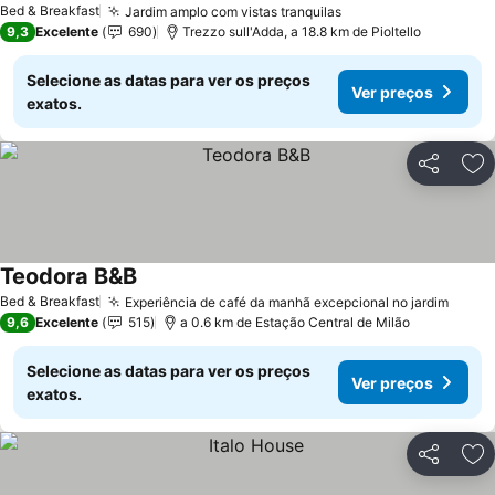
Bed & Breakfast
Jardim amplo com vistas tranquilas
Ver preços
9,3
Excelente
690
Trezzo sull'Adda, a 18.8 km de Pioltello
Selecione as datas para ver os preços
Ver preços
exatos.
Partilhar
Ad
Teodora B&B
Ver preços
Bed & Breakfast
Experiência de café da manhã excepcional no jardim
Ver p
9,6
Excelente
515
a 0.6 km de Estação Central de Milão
Selecione as datas para ver os preços
Ver preços
exatos.
Partilhar
Ad