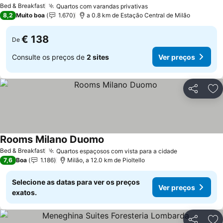
Ver preços
Bed & Breakfast
Quartos com varandas privativas
Ver preços
8,2
Muito boa
1.670
a 0.8 km de Estação Central de Milão
€ 138
De
Consulte os preços de
2 sites
Ver preços
Partilhar
Ad
Rooms Milano Duomo
Ver preços
Bed & Breakfast
Quartos espaçosos com vista para a cidade
Ver preços
7,6
Boa
1.186
Milão, a 12.0 km de Pioltello
Selecione as datas para ver os preços
Ver preços
exatos.