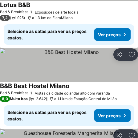
Lotus B&B
Ver preços
Bed & Breakfast
Exposições de arte locais
Ver preços
7,2
925
a 1.3 km de FieraMilano
Selecione as datas para ver os preços
Ver preços
exatos.
Partilhar
Ad
B&B Best Hostel Milano
Ver preços
Bed & Breakfast
Vistas da cidade do andar alto com varanda
Ver preços
8,0
Muito boa
2.642
a 1.1 km de Estação Central de Milão
Selecione as datas para ver os preços
Ver preços
exatos.