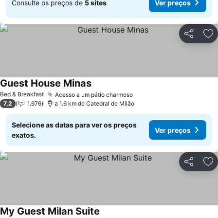
Consulte os preços de
5 sites
Ver preços
Partilhar
Ad
Guest House Minas
Ver preços
Bed & Breakfast
Acesso a um pátio charmoso
Ver preços
7,2
1.676
a 1.6 km de Catedral de Milão
Selecione as datas para ver os preços
Ver preços
exatos.
Partilhar
Ad
My Guest Milan Suite
Ver preços