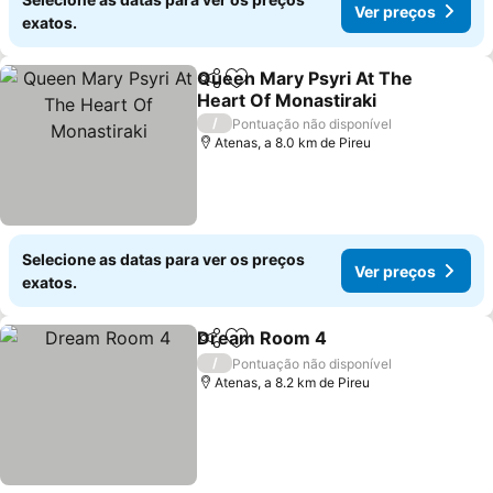
Ver preços
exatos.
Queen Mary Psyri At The
Partilhar
Adicionar aos favoritos
Heart Of Monastiraki
Ver preços
/
Pontuação não disponível
Atenas, a 8.0 km de Pireu
Selecione as datas para ver os preços
Ver preços
exatos.
Dream Room 4
Partilhar
Adicionar aos favoritos
Ver preços
/
Pontuação não disponível
Atenas, a 8.2 km de Pireu