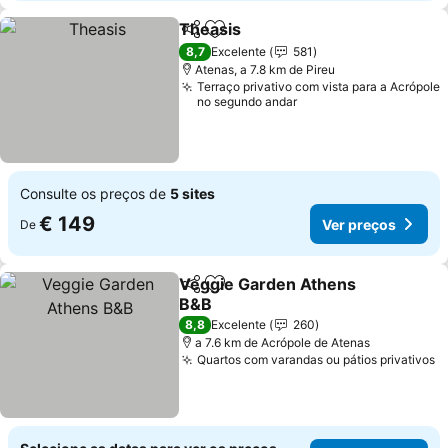
Theasis
Partilhar
Adicionar aos favoritos
Ver preços
8,7
Excelente
581
Atenas, a 7.8 km de Pireu
Terraço privativo com vista para a Acrópole
no segundo andar
Consulte os preços de
5 sites
€ 149
Ver preços
De
Veggie Garden Athens
Partilhar
Adicionar aos favoritos
B&B
Ver preços
8,8
Excelente
260
a 7.6 km de Acrópole de Atenas
Quartos com varandas ou pátios privativos
V