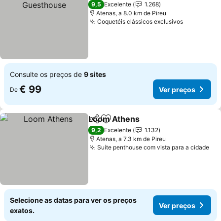
9,5
Excelente
1.268
Atenas, a 8.0 km de Pireu
Coquetéis clássicos exclusivos
Ver preço
Consulte os preços de
9 sites
€ 99
Ver preços
De
Loom Athens
Partilhar
Adicionar aos favoritos
Ver preços
9,2
Excelente
1.132
Atenas, a 7.3 km de Pireu
Suíte penthouse com vista para a cidade
Ver
Selecione as datas para ver os preços
Ver preços
exatos.