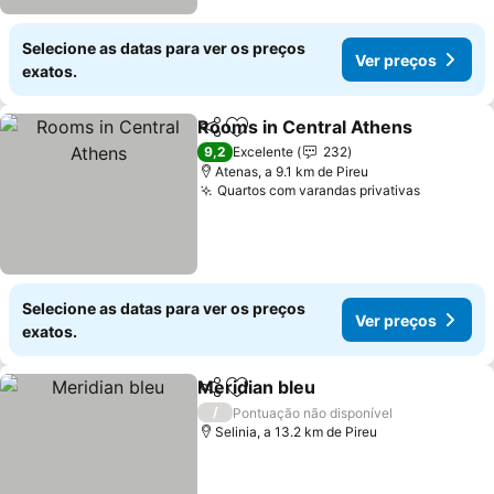
Selecione as datas para ver os preços
Ver preços
exatos.
Rooms in Central Athens
Partilhar
Adicionar aos favoritos
V
9,2
Excelente
232
Atenas, a 9.1 km de Pireu
Quartos com varandas privativas
Ver preç
Selecione as datas para ver os preços
Ver preços
exatos.
Meridian bleu
Partilhar
Adicionar aos favoritos
Ver preços
/
Pontuação não disponível
Selinia, a 13.2 km de Pireu