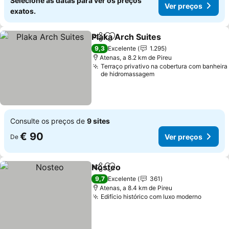
Selecione as datas para ver os preços
Ver preços
exatos.
Plaka Arch Suites
Partilhar
Adicionar aos favoritos
Ver preç
9,3
Excelente
1.295
Atenas, a 8.2 km de Pireu
Terraço privativo na cobertura com banheira
de hidromassagem
Consulte os preços de
9 sites
€ 90
Ver preços
De
Nosteo
Partilhar
Adicionar aos favoritos
Ver preços
9,7
Excelente
361
Atenas, a 8.4 km de Pireu
Edifício histórico com luxo moderno
Ver pr