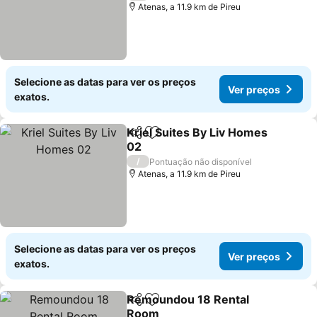
Atenas, a 11.9 km de Pireu
Selecione as datas para ver os preços
Ver preços
exatos.
Kriel Suites By Liv Homes
Partilhar
Adicionar aos favoritos
02
Ver preços
/
Pontuação não disponível
Atenas, a 11.9 km de Pireu
Selecione as datas para ver os preços
Ver preços
exatos.
Remoundou 18 Rental
Partilhar
Adicionar aos favoritos
Room