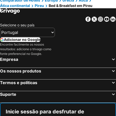
Comparador de Hotéis
Europa
Grécia
Ática
Faliro, bed and breakfasts
Elefsina, bed and breakfasts
Ática continental
Pireu
Bed & Breakfast em Pireu
Facebook
Twitter
Insta
Yo
Selecione o seu país
Adicionar no Google
Encontre facilmente os nossos
resultados: adicione o trivago como
fonte preferencial no Google.
Empresa
Os nossos produtos
Termos e políticas
Suporte
Inicie sessão para desfrutar de