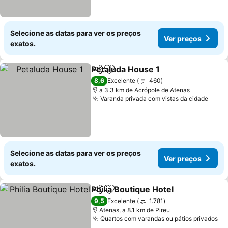
Selecione as datas para ver os preços
Ver preços
exatos.
Petaluda House 1
Partilhar
Adicionar aos favoritos
Ver preç
8,6
Excelente
460
a 3.3 km de Acrópole de Atenas
Varanda privada com vistas da cidade
Ver 
Selecione as datas para ver os preços
Ver preços
exatos.
Philia Boutique Hotel
Partilhar
Adicionar aos favoritos
Ver p
9,5
Excelente
1.781
Atenas, a 8.1 km de Pireu
Quartos com varandas ou pátios privados
Ve