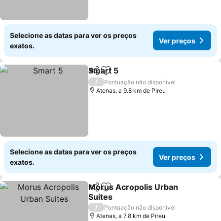
Selecione as datas para ver os preços
Ver preços
exatos.
Smart 5
Partilhar
Adicionar aos favoritos
Ver preços
/
Pontuação não disponível
Atenas, a 9.8 km de Pireu
Selecione as datas para ver os preços
Ver preços
exatos.
Morus Acropolis Urban
Partilhar
Adicionar aos favoritos
Suites
Ver preços
/
Pontuação não disponível
Atenas, a 7.8 km de Pireu