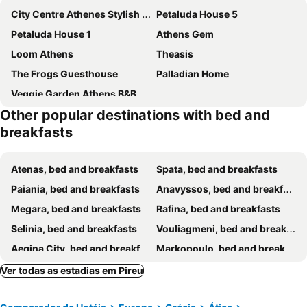
City Centre Athenes Stylish Rooms
Petaluda House 5
Petaluda House 1
Athens Gem
Loom Athens
Theasis
The Frogs Guesthouse
Palladian Home
Veggie Garden Athens B&B
Other popular destinations with bed and
breakfasts
Atenas, bed and breakfasts
Spata, bed and breakfasts
Paiania, bed and breakfasts
Anavyssos, bed and breakfasts
Megara, bed and breakfasts
Rafina, bed and breakfasts
Selinia, bed and breakfasts
Vouliagmeni, bed and breakfasts
Aegina City, bed and breakfasts
Markopoulo, bed and breakfasts
Kifissia, bed and breakfasts
Thiva, bed and breakfasts
Ver todas as estadias em Pireu
Methana, bed and breakfasts
Alimos, bed and breakfasts