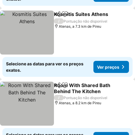
Kosmitis Suites Athens
Partilhar
Adicionar aos favoritos
Ver
/
Pontuação não disponível
Atenas, a 7.3 km de Pireu
Selecione as datas para ver os preços
Ver preços
exatos.
Room With Shared Bath
Partilhar
Adicionar aos favoritos
Behind The Kitchen
Ver preços
/
Pontuação não disponível
Atenas, a 8.2 km de Pireu
Selecione as datas para ver os preços