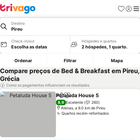
Favoritos
Iniciar
Me
Destino
Pireu
Check-in/out
Hóspedes e quartos
Escolha as datas
2 hóspedes, 1 quarto.
Ordenar
Filtrar
Mapa
Compare preços de Bed & Breakfast em Pireu,
Grécia
Como os pagamentos influenciam os resultados
Petaluda House 5
Partilhar
Adicionar aos favoritos
Ver preç
8,9
Excelente
260
Atenas, a 9.0 km de Pireu
Quartos recém-reformados
Ver preços