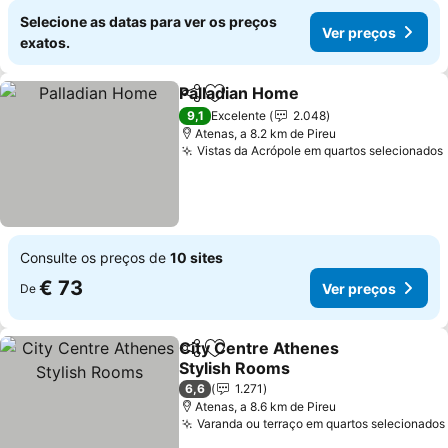
Selecione as datas para ver os preços
Ver preços
exatos.
Palladian Home
Partilhar
Adicionar aos favoritos
Ver preços
9,1
Excelente
2.048
Atenas, a 8.2 km de Pireu
Vistas da Acrópole em quartos selecionados
Consulte os preços de
10 sites
€ 73
Ver preços
De
City Centre Athenes
Partilhar
Adicionar aos favoritos
Stylish Rooms
Ver preços
6,6
1.271
Atenas, a 8.6 km de Pireu
Varanda ou terraço em quartos selecionados