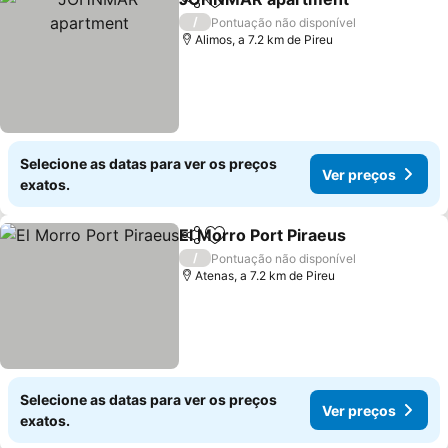
Partilhar
Adicionar aos favoritos
Ver 
/
Pontuação não disponível
Alimos, a 7.2 km de Pireu
Selecione as datas para ver os preços
Ver preços
exatos.
El Morro Port Piraeus
Partilhar
Adicionar aos favoritos
Ver 
/
Pontuação não disponível
Atenas, a 7.2 km de Pireu
Selecione as datas para ver os preços
Ver preços
exatos.