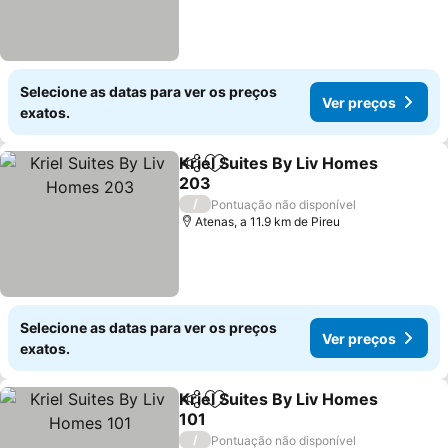
Selecione as datas para ver os preços
Ver preços
exatos.
Kriel Suites By Liv Homes
Partilhar
Adicionar aos favoritos
203
Ver preços
/
Pontuação não disponível
Atenas, a 11.9 km de Pireu
Selecione as datas para ver os preços
Ver preços
exatos.
Kriel Suites By Liv Homes
Partilhar
Adicionar aos favoritos
101
Ver preços
/
Pontuação não disponível