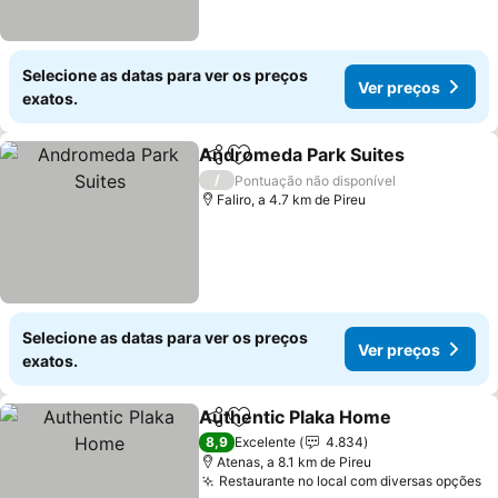
Selecione as datas para ver os preços
Ver preços
exatos.
Andromeda Park Suites
Partilhar
Adicionar aos favoritos
Ve
/
Pontuação não disponível
Faliro, a 4.7 km de Pireu
Selecione as datas para ver os preços
Ver preços
exatos.
Authentic Plaka Home
Partilhar
Adicionar aos favoritos
Ver 
8,9
Excelente
4.834
Atenas, a 8.1 km de Pireu
Restaurante no local com diversas opções
V