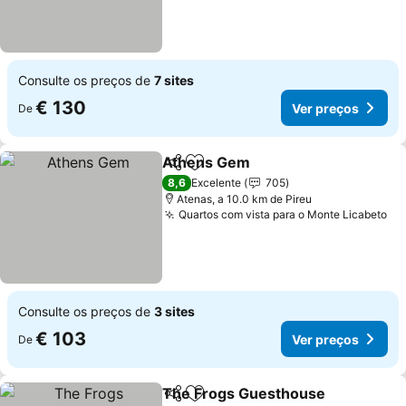
Consulte os preços de
7 sites
€ 130
Ver preços
De
Athens Gem
Partilhar
Adicionar aos favoritos
Ver preços
8,6
Excelente
705
Atenas, a 10.0 km de Pireu
Quartos com vista para o Monte Licabeto
Ve
Consulte os preços de
3 sites
€ 103
Ver preços
De
The Frogs Guesthouse
Partilhar
Adicionar aos favoritos
Ver