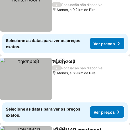
Ver preços
/
Pontuação não disponível
Atenas, a 9.2 km de Pireu
Selecione as datas para ver os preços
Ver preços
exatos.
τηισησωβ
Partilhar
Adicionar aos favoritos
Ver preços
/
Pontuação não disponível
Atenas, a 6.9 km de Pireu
Selecione as datas para ver os preços
Ver preços
exatos.
JOHNMAR apartment