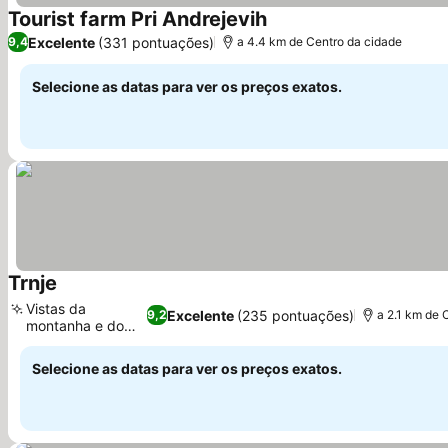
Tourist farm Pri Andrejevih
Ver preços
Excelente
(331 pontuações)
9,4
a 4.4 km de Centro da cidade
Selecione as datas para ver os preços exatos.
Trnje
Ver preços
Vistas da
Excelente
(235 pontuações)
9,2
a 2.1 km de 
montanha e do
Ver preços
jardim
Selecione as datas para ver os preços exatos.