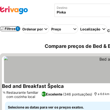
Destino
Filtros
1
Ordenar por
Preço
Localização
C
Compare preços de Bed & B
Bed and Breakfast Špelca
Ver preços
Restaurante familiar
Excelente
(346 pontuações)
9,1
a 6.6 km
com cozinha local
Ver preços
Selecione as datas para ver os preços exatos.