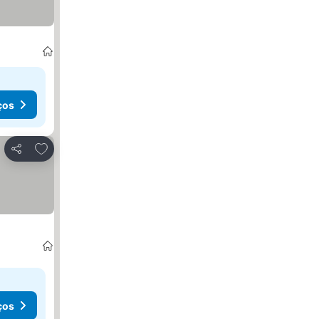
ços
Adicionar aos favoritos
Partilhar
ços