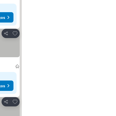
ços
Adicionar aos favoritos
Partilhar
ços
Adicionar aos favoritos
Partilhar