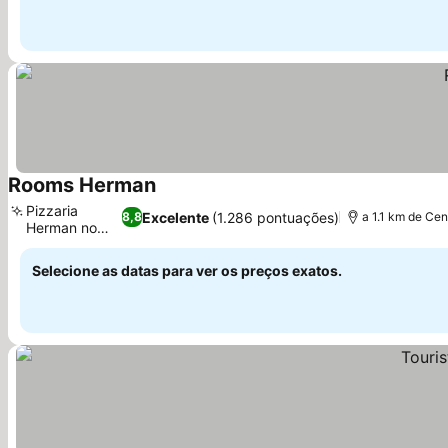
Rooms Herman
Ver preços
Pizzaria
Excelente
(1.286 pontuações)
8,8
a 1.1 km de Cen
Herman no
Ver preços
local
Selecione as datas para ver os preços exatos.