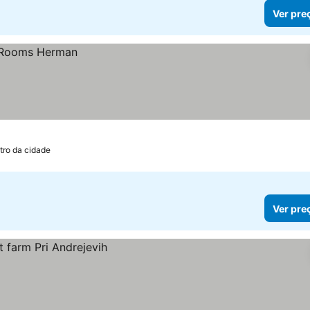
Ver pre
tro da cidade
Ver pre