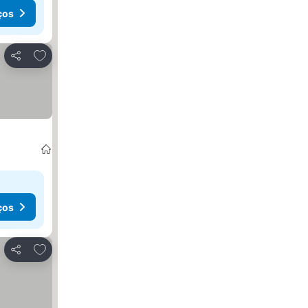
ços
Adicionar aos favoritos
Partilhar
ços
Adicionar aos favoritos
Partilhar