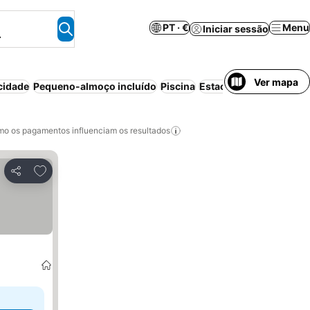
PT · €
Menu
Iniciar sessão
.
Ver mapa
cidade
Pequeno-almoço incluído
Piscina
Estacionamento
o os pagamentos influenciam os resultados
Adicionar aos favoritos
Partilhar