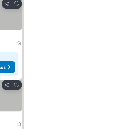
Adicionar aos favoritos
Partilhar
ços
Adicionar aos favoritos
Partilhar