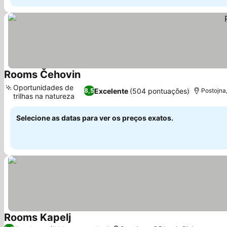
Rooms Čehovin
Ver preços
Oportunidades de
Excelente
(504 pontuações)
8,5
Postojna
trilhas na natureza
Ver preços
Selecione as datas para ver os preços exatos.
Rooms Kapelj
Ver preços