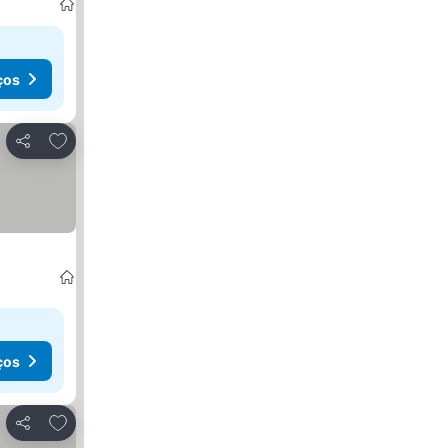
ços
Adicionar aos favoritos
Partilhar
ços
Adicionar aos favoritos
Partilhar