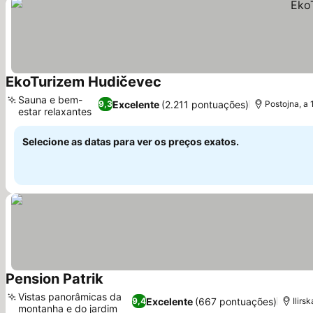
EkoTurizem Hudičevec
Ver preços
Sauna e bem-
Excelente
(2.211 pontuações)
9,3
Postojna, a 
estar relaxantes
Ver preços
Selecione as datas para ver os preços exatos.
Pension Patrik
Ver preços
Vistas panorâmicas da
Excelente
(667 pontuações)
9,4
Ilirs
montanha e do jardim