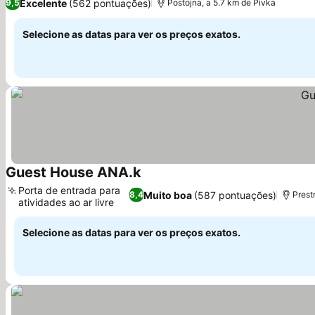
Excelente
(562 pontuações)
9,5
Postojna, a 5.7 km de Pivka
Selecione as datas para ver os preços exatos.
Guest House ANA.k
Ver preços
Porta de entrada para
Muito boa
(587 pontuações)
8,4
Prest
atividades ao ar livre
Ver preços
Selecione as datas para ver os preços exatos.