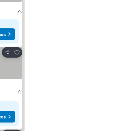
ços
Adicionar aos favoritos
Partilhar
ços