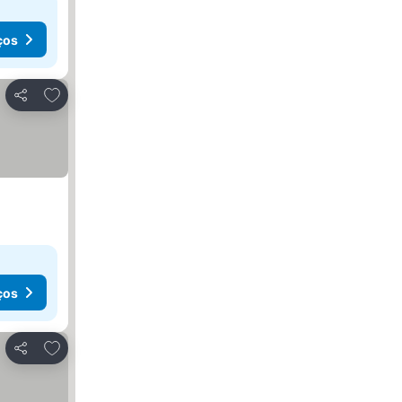
ços
Adicionar aos favoritos
Partilhar
ços
Adicionar aos favoritos
Partilhar