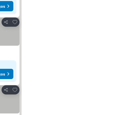
ços
Adicionar aos favoritos
Partilhar
ços
Adicionar aos favoritos
Partilhar