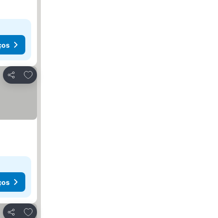
ços
Adicionar aos favoritos
Partilhar
ços
Adicionar aos favoritos
Partilhar