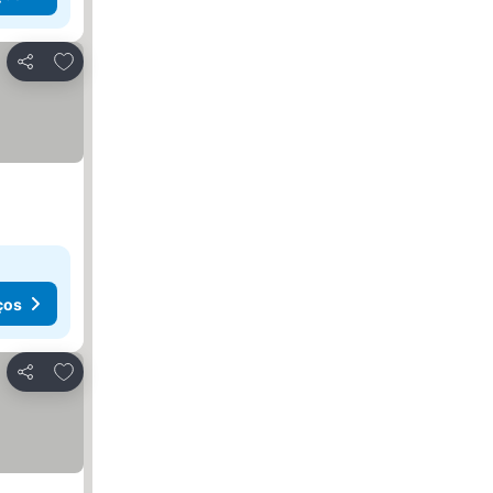
Adicionar aos favoritos
Partilhar
ços
Adicionar aos favoritos
Partilhar