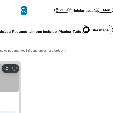
PT · €
Menu
Iniciar sessão
.
Ver mapa
cidade
Pequeno-almoço incluído
Piscina
Tudo incluído
Estacio
o os pagamentos influenciam os resultados
Adicionar aos favoritos
Partilhar