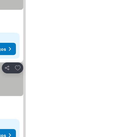
ços
Adicionar aos favoritos
Partilhar
ços