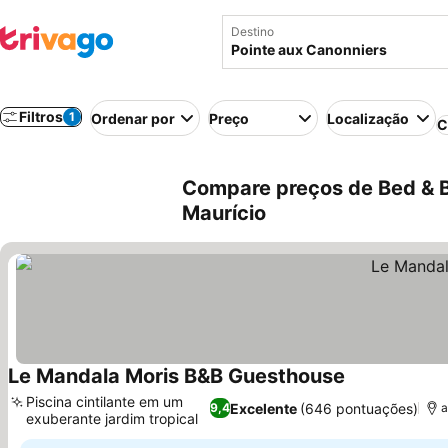
Destino
Filtros
1
Ordenar por
Preço
Localização
C
Compare preços de Bed & B
Maurício
Le Mandala Moris B&B Guesthouse
Piscina cintilante em um
Excelente
(646 pontuações)
9,4
a
exuberante jardim tropical