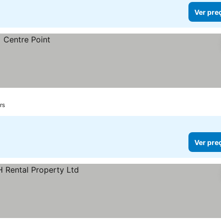
Ver pre
rs
Ver pre