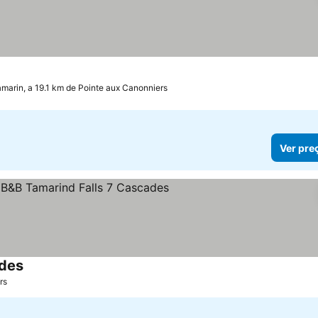
amarin, a 19.1 km de Pointe aux Canonniers
Ver pre
ades
rs