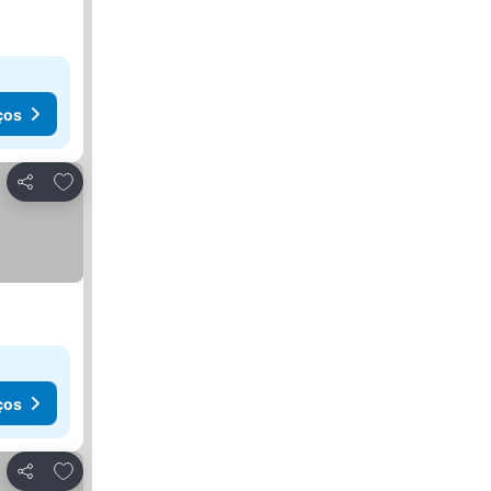
ços
Adicionar aos favoritos
Partilhar
ços
Adicionar aos favoritos
Partilhar