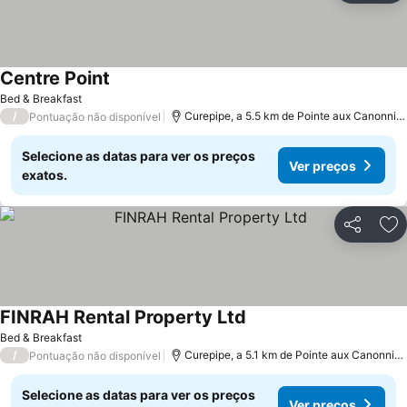
Centre Point
Bed & Breakfast
/
Curepipe, a 5.5 km de Pointe aux Canonniers
Pontuação não disponível
Selecione as datas para ver os preços
Ver preços
exatos.
Partilhar
Ad
FINRAH Rental Property Ltd
Bed & Breakfast
/
Curepipe, a 5.1 km de Pointe aux Canonniers
Pontuação não disponível
Selecione as datas para ver os preços
Ver preços