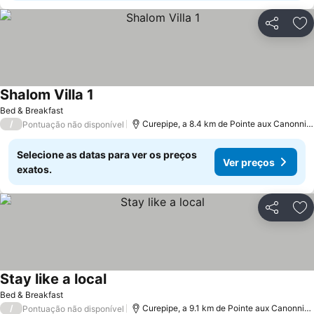
Partilhar
Ad
Shalom Villa 1
Bed & Breakfast
/
Curepipe, a 8.4 km de Pointe aux Canonniers
Pontuação não disponível
Selecione as datas para ver os preços
Ver preços
exatos.
Partilhar
Ad
Stay like a local
Bed & Breakfast
/
Curepipe, a 9.1 km de Pointe aux Canonniers
Pontuação não disponível