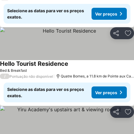
Selecione as datas para ver os preços
Ver preços
exatos.
Partilhar
Ad
Hello Tourist Residence
Bed & Breakfast
/
Quatre Bornes, a 11.8 km de Pointe aux Canonniers
Pontuação não disponível
Selecione as datas para ver os preços
Ver preços
exatos.
Partilhar
Ad