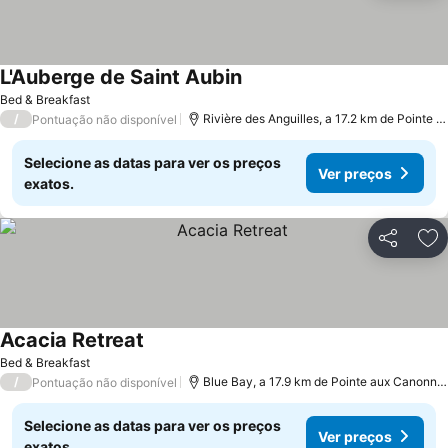
L'Auberge de Saint Aubin
Bed & Breakfast
/
Rivière des Anguilles, a 17.2 km de Pointe aux Canonniers
Pontuação não disponível
Selecione as datas para ver os preços
Ver preços
exatos.
Partilhar
Ad
Acacia Retreat
Bed & Breakfast
/
Blue Bay, a 17.9 km de Pointe aux Canonniers
Pontuação não disponível
Selecione as datas para ver os preços
Ver preços
exatos.