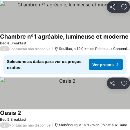
Partilhar
Ad
Chambre nº1 agréable, lumineuse et moderne
Bed & Breakfast
/
Soulliac, a 19.0 km de Pointe aux Canonniers
Pontuação não disponível
Selecione as datas para ver os preços
Ver preços
exatos.
Partilhar
Ad
Oasis 2
Bed & Breakfast
/
Mahébourg, a 16.8 km de Pointe aux Canonniers
Pontuação não disponível