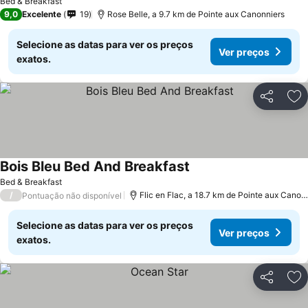
Bed & Breakfast
9,0
Excelente
19
Rose Belle, a 9.7 km de Pointe aux Canonniers
Selecione as datas para ver os preços
Ver preços
exatos.
Partilhar
Ad
Bois Bleu Bed And Breakfast
Bed & Breakfast
/
Flic en Flac, a 18.7 km de Pointe aux Canonniers
Pontuação não disponível
Selecione as datas para ver os preços
Ver preços
exatos.
Partilhar
Ad