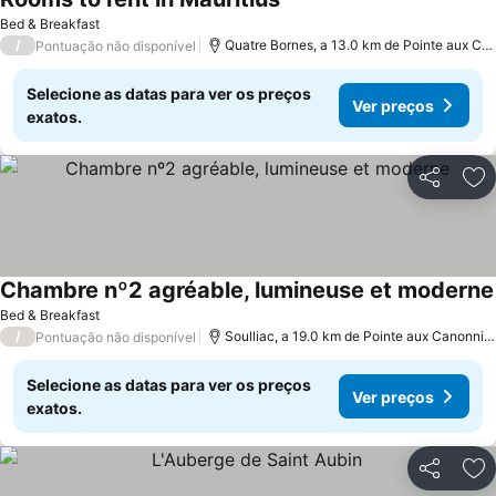
Bed & Breakfast
/
Quatre Bornes, a 13.0 km de Pointe aux Canonniers
Pontuação não disponível
Selecione as datas para ver os preços
Ver preços
exatos.
Partilhar
Ad
Chambre nº2 agréable, lumineuse et moderne
Bed & Breakfast
/
Soulliac, a 19.0 km de Pointe aux Canonniers
Pontuação não disponível
Selecione as datas para ver os preços
Ver preços
exatos.
Partilhar
Ad