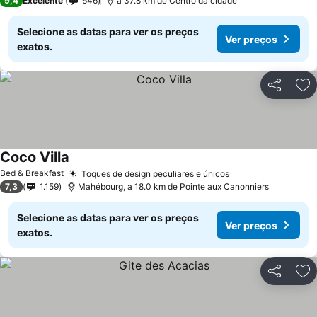
9,4
Excelente
646
a 37.8 km de Centro da cidade
Selecione as datas para ver os preços
Ver preços
exatos.
Partilhar
Ad
Coco Villa
Bed & Breakfast
Toques de design peculiares e únicos
7,3
1.159
Mahébourg, a 18.0 km de Pointe aux Canonniers
Selecione as datas para ver os preços
Ver preços
exatos.
Partilhar
Ad