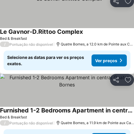
Partilhar
Ad
Le Gavnor-D.Rittoo Complex
Bed & Breakfast
/
Quatre Bornes, a 12.0 km de Pointe aux Canonniers
Pontuação não disponível
Selecione as datas para ver os preços
Ver preços
exatos.
Partilhar
Ad
Furnished 1-2 Bedrooms Apartment in central Quatre Bornes
Bed & Breakfast
/
Quatre Bornes, a 11.9 km de Pointe aux Canonniers
Pontuação não disponível