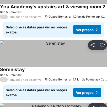
Yiru Academy's upstairs art & viewing room 2
Bed & Breakfast
/
Quatre Bornes, a 11.0 km de Pointe aux Canonniers
Pontuação não disponível
Selecione as datas para ver os preços
Ver preços
exatos.
Partilhar
Ad
Serenistay
Bed & Breakfast
/
Quatre Bornes, a 11.7 km de Pointe aux Canonniers
Pontuação não disponível
Selecione as datas para ver os preços
Ver preços
exatos.