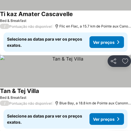
Ti kaz Amater Cascavelle
Bed & Breakfast
/
Flic en Flac, a 15.7 km de Pointe aux Canonniers
Pontuação não disponível
Selecione as datas para ver os preços
Ver preços
exatos.
Partilhar
Ad
Tan & Tej Villa
Bed & Breakfast
/
Blue Bay, a 18.8 km de Pointe aux Canonniers
Pontuação não disponível
Selecione as datas para ver os preços
Ver preços
exatos.