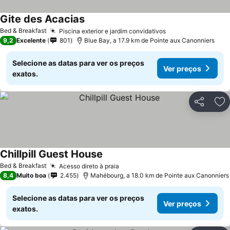
Gite des Acacias
Bed & Breakfast
Piscina exterior e jardim convidativos
9,2
Excelente
801
Blue Bay, a 17.9 km de Pointe aux Canonniers
Selecione as datas para ver os preços
Ver preços
exatos.
Partilhar
Ad
Chillpill Guest House
Bed & Breakfast
Acesso direto à praia
8,4
Muito boa
2.455
Mahébourg, a 18.0 km de Pointe aux Canonniers
Selecione as datas para ver os preços
Ver preços
exatos.