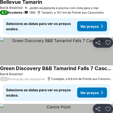
Bellevue Tamarin
Bed & Breakfast
Jardim exuberante e piscina com vista para o mar
8,7
Excelente
188
Tamarin, a 19.1 km de Pointe aux Canonniers
Selecione as datas para ver os preços
Ver preços
exatos.
Partilhar
Ad
Green Discovery B&B Tamarind Falls 7 Cascades
Bed & Breakfast
/
Curepipe, a 8.6 km de Pointe aux Canonniers
Pontuação não disponível
Selecione as datas para ver os preços
Ver preços
exatos.
Partilhar
Ad