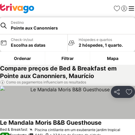
Favoritos
Iniciar
Me
Destino
Pointe aux Canonniers
Check-in/out
Hóspedes e quartos
Escolha as datas
2 hóspedes, 1 quarto.
Ordenar
Filtrar
Mapa
Compare preços de Bed & Breakfast em
Pointe aux Canonniers, Maurício
Como os pagamentos influenciam os resultados
Partilhar
Ad
Le Mandala Moris B&B Guesthouse
Bed & Breakfast
Piscina cintilante em um exuberante jardim tropical