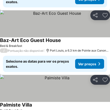
exatos.
Partilhar
Ad
Baz-Art Eco Guest House
Bed & Breakfast
/
Port Louis, a 6.3 km de Pointe aux Canonniers
Pontuação não disponível
Selecione as datas para ver os preços
Ver preços
exatos.
Partilhar
Ad
Palmiste Villa