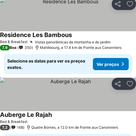
Partilhar
Ad
Residence Les Bambous
Bed & Breakfast
Vistas panorâmicas da montanha e do jardim
7,9
Boa
350
Mahébourg, a 17.4 km de Pointe aux Canonniers
Selecione as datas para ver os preços
Ver preços
exatos.
Partilhar
Ad
Auberge Le Rajah
Bed & Breakfast
7,2
168
Quatre Bornes, a 12.0 km de Pointe aux Canonniers