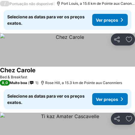
/
Port Louis, a 15.6 km de Pointe aux Canonniers
Pontuação não disponível
Selecione as datas para ver os preços
Ver preços
exatos.
Partilhar
Ad
Chez Carole
Bed & Breakfast
8,0
Muito boa
1
Rose Hill, a 15.3 km de Pointe aux Canonniers
Selecione as datas para ver os preços
Ver preços
exatos.
Partilhar
Ad