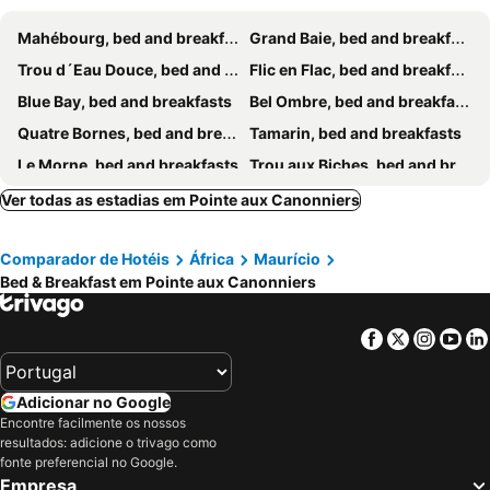
Mahébourg, bed and breakfasts
Grand Baie, bed and breakfasts
Trou d´Eau Douce, bed and breakfasts
Flic en Flac, bed and breakfasts
Blue Bay, bed and breakfasts
Bel Ombre, bed and breakfasts
Quatre Bornes, bed and breakfasts
Tamarin, bed and breakfasts
Le Morne, bed and breakfasts
Trou aux Biches, bed and breakfasts
Chamarel, bed and breakfasts
Rose Hill, bed and breakfasts
Ver todas as estadias em Pointe aux Canonniers
Belle Mare, bed and breakfasts
Rose Belle, bed and breakfasts
Comparador de Hotéis
África
Maurício
Soulliac, bed and breakfasts
Curepipe, bed and breakfasts
Bed & Breakfast em Pointe aux Canonniers
Port Louis, bed and breakfasts
Chemin Grenier, bed and breakfasts
Pointe d' Esny, bed and breakfasts
Turtle Bay/Baie aux Turtes, bed and breakfasts
Facebook
Twitter
Insta
Yo
Pampelmousses, bed and breakfasts
Rivière des Anguilles, bed and breakfasts
Beau Champ, bed and breakfasts
Adicionar no Google
Encontre facilmente os nossos
resultados: adicione o trivago como
fonte preferencial no Google.
Empresa