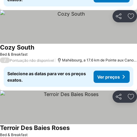
Partilhar
Ad
Cozy South
Bed & Breakfast
/
Mahébourg, a 17.6 km de Pointe aux Canonniers
Pontuação não disponível
Selecione as datas para ver os preços
Ver preços
exatos.
Partilhar
Ad
Terroir Des Baies Roses
Bed & Breakfast