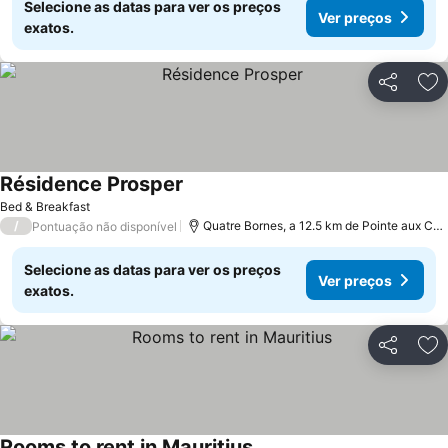
Selecione as datas para ver os preços
Ver preços
exatos.
Partilhar
Ad
Résidence Prosper
Bed & Breakfast
/
Quatre Bornes, a 12.5 km de Pointe aux Canonniers
Pontuação não disponível
Selecione as datas para ver os preços
Ver preços
exatos.
Partilhar
Ad
Rooms to rent in Mauritius