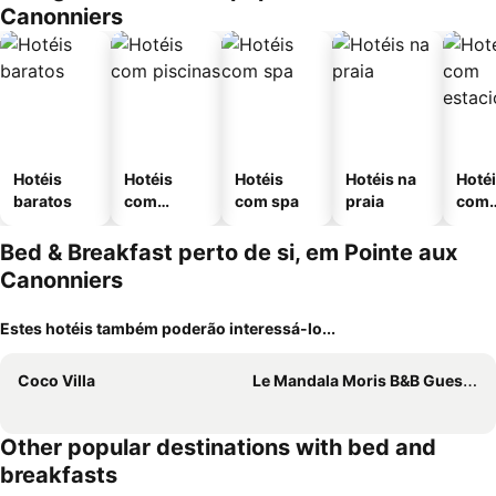
Canonniers
Hotéis
Hotéis
Hotéis
Hotéis na
Hoté
baratos
com
com spa
praia
com
piscinas
esta
ment
Bed & Breakfast perto de si, em Pointe aux
Canonniers
Estes hotéis também poderão interessá-lo...
Coco Villa
Le Mandala Moris B&B Guesthouse
Other popular destinations with bed and
breakfasts