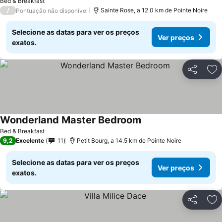
Bed & Breakfast
/
Sainte Rose, a 12.0 km de Pointe Noire
Pontuação não disponível
Selecione as datas para ver os preços
Ver preços
exatos.
Partilhar
Ad
Wonderland Master Bedroom
Bed & Breakfast
9,2
Excelente
11
Petit Bourg, a 14.5 km de Pointe Noire
Selecione as datas para ver os preços
Ver preços
exatos.
Partilhar
Ad