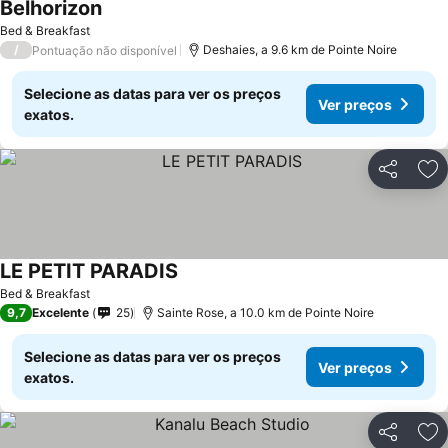
Belhorizon
Bed & Breakfast
/
Deshaies, a 9.6 km de Pointe Noire
Pontuação não disponível
Selecione as datas para ver os preços
Ver preços
exatos.
Partilhar
Ad
LE PETIT PARADIS
Bed & Breakfast
9,7
Excelente
25
Sainte Rose, a 10.0 km de Pointe Noire
Selecione as datas para ver os preços
Ver preços
exatos.
Partilhar
Ad