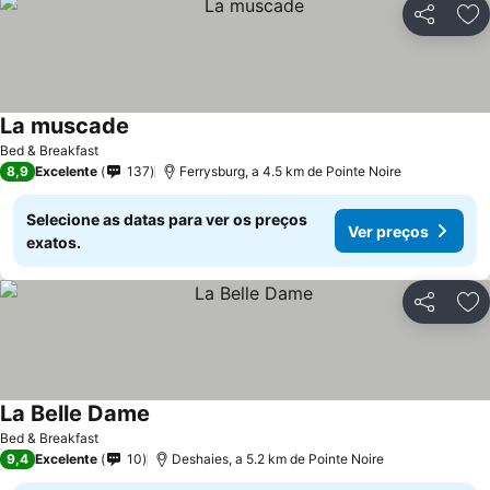
Partilhar
Ad
La muscade
Bed & Breakfast
8,9
Excelente
137
Ferrysburg, a 4.5 km de Pointe Noire
Selecione as datas para ver os preços
Ver preços
exatos.
Partilhar
Ad
La Belle Dame
Bed & Breakfast
9,4
Excelente
10
Deshaies, a 5.2 km de Pointe Noire