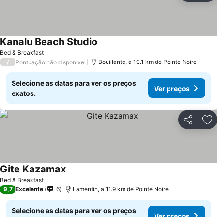
Kanalu Beach Studio
Bed & Breakfast
/
Bouillante, a 10.1 km de Pointe Noire
Pontuação não disponível
Selecione as datas para ver os preços
Ver preços
exatos.
Partilhar
Ad
Gite Kazamax
Bed & Breakfast
9,7
Excelente
6
Lamentin, a 11.9 km de Pointe Noire
Selecione as datas para ver os preços
Ver preços