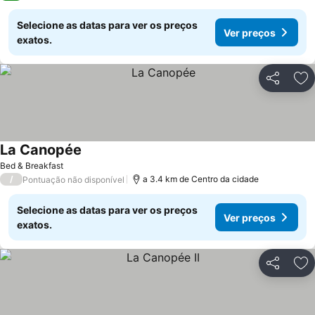
Selecione as datas para ver os preços
Ver preços
exatos.
Partilhar
Ad
La Canopée
Bed & Breakfast
/
a 3.4 km de Centro da cidade
Pontuação não disponível
Selecione as datas para ver os preços
Ver preços
exatos.
Partilhar
Ad