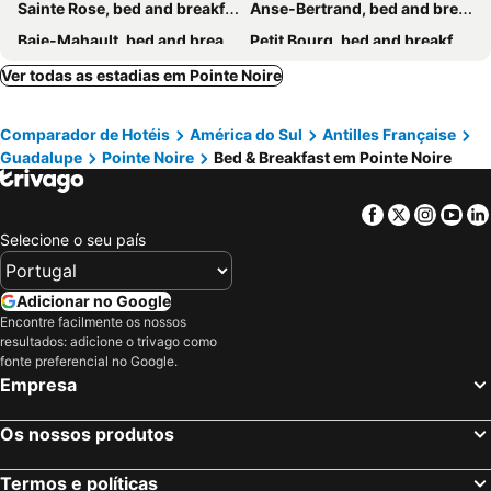
Sainte Rose, bed and breakfasts
Anse-Bertrand, bed and breakfasts
Baie-Mahault, bed and breakfasts
Petit Bourg, bed and breakfasts
Saint-Claude, bed and breakfasts
Sainte Anne, bed and breakfasts
Ver todas as estadias em Pointe Noire
Trois-Rivières, bed and breakfasts
Goyave, bed and breakfasts
Comparador de Hotéis
América do Sul
Antilles Française
Bouillante, bed and breakfasts
Guadalupe
Pointe Noire
Bed & Breakfast em Pointe Noire
Facebook
Twitter
Insta
Yo
Selecione o seu país
Adicionar no Google
Encontre facilmente os nossos
resultados: adicione o trivago como
fonte preferencial no Google.
Empresa
Os nossos produtos
Termos e políticas