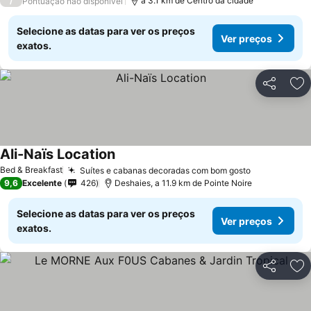
/
a 3.1 km de Centro da cidade
Pontuação não disponível
Selecione as datas para ver os preços
Ver preços
exatos.
Partilhar
Ad
Ali-Naïs Location
Bed & Breakfast
Suítes e cabanas decoradas com bom gosto
9,6
Excelente
426
Deshaies, a 11.9 km de Pointe Noire
Selecione as datas para ver os preços
Ver preços
exatos.
Partilhar
Ad