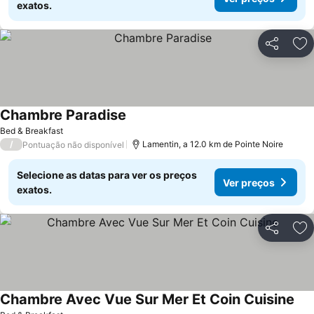
exatos.
Partilhar
Ad
Chambre Paradise
Bed & Breakfast
/
Lamentin, a 12.0 km de Pointe Noire
Pontuação não disponível
Selecione as datas para ver os preços
Ver preços
exatos.
Partilhar
Ad
Chambre Avec Vue Sur Mer Et Coin Cuisine