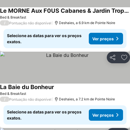
Le MORNE Aux F0US Cabanes & Jardin Tropical
Bed & Breakfast
/
Deshaies, a 6.9 km de Pointe Noire
Pontuação não disponível
Selecione as datas para ver os preços
Ver preços
exatos.
Partilhar
Ad
La Baie du Bonheur
Bed & Breakfast
/
Deshaies, a 7.2 km de Pointe Noire
Pontuação não disponível
Selecione as datas para ver os preços
Ver preços
exatos.