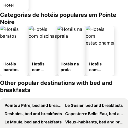
Hotel
Categorias de hotéis populares em Pointe
Noire
Hotéis
Hotéis
Hotéis na
Hotéis
baratos
com
praia
com
piscinas
estaciona
mento
Other popular destinations with bed and
breakfasts
Pointe à Pitre, bed and breakfasts
Le Gosier, bed and breakfasts
Deshaies, bed and breakfasts
Capesterre Belle-Eau, bed and breakfasts
Le Moule, bed and breakfasts
Vieux-habitants, bed and breakfasts