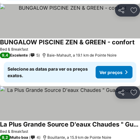
Partilhar
Ad
BUNGALOW PISCINE ZEN & GREEN - confort
Bed & Breakfast
9,4
Excelente
5
Baie-Mahault, a 19.1 km de Pointe Noire
Selecione as datas para ver os preços
Ver preços
exatos.
Partilhar
Ad
La Plus Grande Source D'eaux Chaudes " Guadeloupe "
Bed & Breakfast
8,2
Muito boa
4
Bouillante, a 15.9 km de Pointe Noire