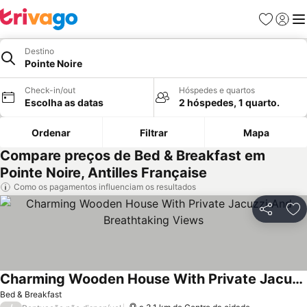
Favoritos
Iniciar
Me
Destino
Pointe Noire
Check-in/out
Hóspedes e quartos
Escolha as datas
2 hóspedes, 1 quarto.
Ordenar
Filtrar
Mapa
Compare preços de Bed & Breakfast em
Pointe Noire, Antilles Française
Como os pagamentos influenciam os resultados
Partilhar
Ad
Charming Wooden House With Private Jacuzzi And Breathtaking Views
Bed & Breakfast